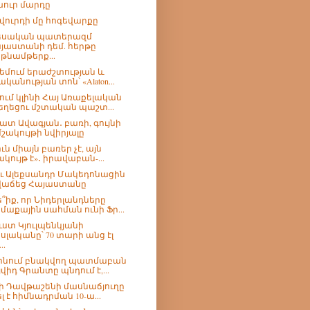
ուր մարդը
վուրդի մը հոգեվարքը
եսական պատերազմ
յաստանի դեմ. հերթը
թնամթերք...
եմում երաժշտության և
ականության տոն՝ «Alaton...
ում կլինի Հայ Առաքելական
եղեցու մշտական պաշտ...
ատ Ավագյան․ բառի, գույնի
մշակույթի նվիրյալը
ւն միայն բառեր չէ, այն
ակույթ է»․ իրավաբան-...
՞ւ Ալեքսանդր Մակեդոնացին
վաճեց Հայաստանը
՞իք, որ Նիդերլանդները
մաքային սահման ունի Ֆր...
ւստ Կյուլպենկյանի
սլականը՝ 70 տարի անց էլ
..
ոնում բնակվող պատմաբան
յվիդ Գրանտը պնդում է,...
ի Դավթաշենի մասնաճյուղը
ել է հիմնադրման 10-ա...