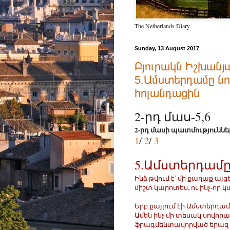
The Netherlands Diary
Sunday, 13 August 2017
Բյուրակն Իշխանյա
5.Ամստերդամը նո
հոլանդացին
2-րդ մաս-5,6
2-րդ մասի պատմություններ
1
/
2
/
3
5.Ամստերդամը
Ինձ թվում է՝ մի քաղաք այց
միշտ կարոտես, ու ինչ-որ
Երբ քայլում էի Ամստերդամո
Ամեն ինչ մի տեսակ սովորակ
ֆրագմենտավորված երազ ե