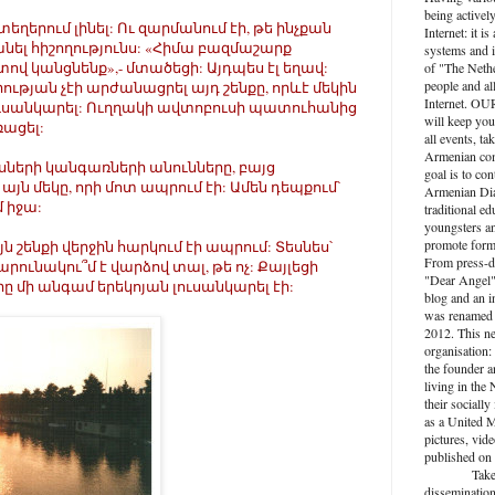
being activel
տեղերում լինել: Ու զարմանում էի, թե ինչքան
Internet: it i
ել հիշողությունս: «Հիմա բազմաշարք
systems and i
ով կանցնենք»,- մտածեցի: Այդպես էլ եղավ:
of "The Nethe
people and al
րության չէի արժանացրել այդ շենքը, որևէ մեկին
Internet. O
ի լուսանկարել: Ուղղակի ավտոբուսի պատուհանից
will keep you
ռացել:
all events, ta
Armenian com
սների կանգառների անունները, բայց
goal is to con
այն մեկը, որի մոտ ապրում էի: Ամեն դեպքում՝
Armenian Dia
մ իջա:
traditional ed
youngsters an
promote forma
 շենքի վերջին հարկում էի ապրում: Տեսնես՝
From press-d
արունակու՞մ է վարձով տալ, թե ոչ: Քայլեցի
"Dear Angel",
րը մի անգամ երեկոյան լուսանկարել էի:
blog and an 
was renamed 
2012. This n
organisation: 
the founder a
living in the
their socially
as a United M
pictures, vide
published on 
Take active
dissemination