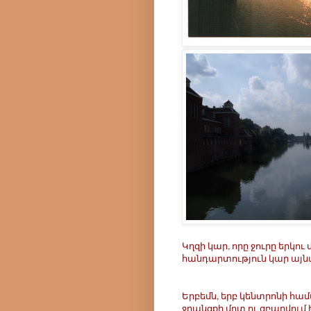
Կղզի կար, որը ջուրը երկու
հանդարտություն կար այն
Երբեմն, երբ կենտրոնի համ
ջրանցքի մոտ ու զբաղվում 