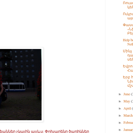
Ռուս
կե
Ուկր
այս
Փաստ
«Ն
Բել
Help br
Neth
Մին
դա
սե
Եվրո
Հա
Երբ 
Նի
մշա
June
(
►
May
(
►
April
►
Marc
►
Febru
►
Janua
►
ններ չկային այլևս: Փոխարենը ծաղիկներ