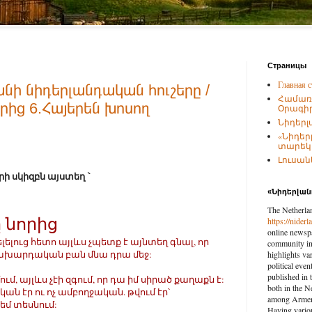
Страницы
Главная с
նի նիդերլանդական հուշերը /
Համառ
րից 6.Հայերեն խոսող
Օրագիր
Նիդերլ
«Նիդեր
տարեկա
Լուսանկ
ի սկիզբն այստեղ ՝
«Նիդերլա
The Netherla
 նորից
https://nider
online newspa
ելելուց հետո այլևս չպետք է այնտեղ գնալ, որ
community in 
 կախարդական բան մնա դրա մեջ:
highlights var
political eve
published in 
ւմ, այլևս չէի զգում, որ դա իմ սիրած քաղաքն է:
both in the N
ան էր ու ոչ ամբողջական. թվում էր՝
among Armenia
մ տեսնում:
Having vario