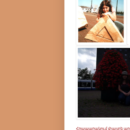
.
Հրապարակում փայտե արձա