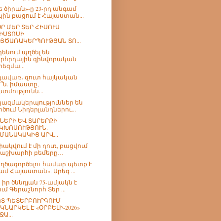
ե ծիրան»-ը 23-րդ անգամ
կին բացում է Հայաստան...
Ր ՄԵՐ ՏԵՐ ՀԻՍՈՒՍ
ԻՍՏՈՍԻ
ՅԾԱՌԱԿԵՐՊՈՒԹՅԱՆ ՏՈ...
դենում պղծել են
րհրդային զինվորական
րեզմա...
ավառ․ զուտ հայկական
՞ն. իմաստը,
տմությունն...
 կազմակերպություններ են
րծում Նիդերլանդներու...
ՆԵՐԻ ԵՎ ՏԱՐԵՐՔԻ
ԿԽՈՍՈՒԹՅՈՒՆ.
ՄԱՆԱԿԱԿԻՑ ԱՐՎ...
փակվում է մի դուռ, բացվում
 աշխարհի բեմերը…
ղծագործելու համար պետք է
ամ Հայաստան». Արեգ ...
 իր ծննդյան 75-ամյակն է
ում Գերաշնորհ Տեր ...
Տ ՊԵՏԵՐԲՈՒՐԳՈՒՄ
ԿՆԱՐԿԵԼ Է «ՕՐԲԵԼԻ-2026»
ՋԱ...