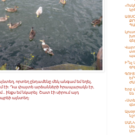
«Ոսկ
կր
ԱՅՍՕ
ՔՐ
ՊԱ
Լյուս
խո
գե
Վարդ
տո
պա
Ի՞նչ
գո
ԳՈՒՅ
ԵՐ
յնտեղ, որտեղ ընդամենը մեկ անգամ եմ եղել,
ԺԱ
ւմ էի: Դա փայտե արձանների հրապարակն էր,
Երբ 
... ինքս եմ նկարել: Շատ էի սիրում այդ
են
ապրեի այնտեղ:
«Ստե
գն
Այսօր
նշ
ՍԱՆԿ
ՄԵ
ՄԻ