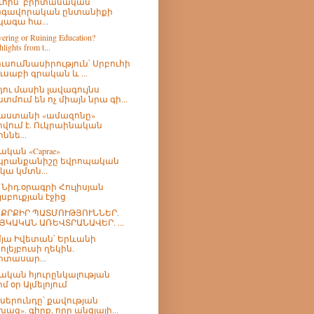
ւհին՝ բրիտանական
գավորական ընտանիքի
ագա հա...
ring or Ruining Education?
lights from t...
ուսումնասիրություն՝ Սրբուհի
ուսաբի գրական և ...
ու մասին լավագույնս
տմում են ոչ միայն նրա գի...
աստանի «ամազոնը»
րվում է. Ուկրաինական
ննե...
ական «Caprae»
րանքանիշը եվրոպական
ւկա կմտն...
թ Նիդ.օրագրի Հուլիսյան
յսբուքյան էջից
ՔՐՔԻՐ ՊԱՏՄՈՒԹՅՈՒՆՆԵՐ.
ՅԿԱԿԱՆ ԱՌԵՎՏՐԱՆԱՎԵՐ. ...
մյա Իվետան՝ Երևանի
ոլեյբուսի ղեկին.
իտասար...
ական հյուրընկալության
րմ օր Ալմելոյում
 սերունդը՝ քավության
խազ». գիրք, որը անցյալի...