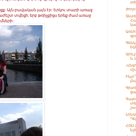
տխ
Ժողո
նցք: Այն բավական լայն էր: Երկու տարի առաջ
րաժեշտ տվեցի, երբ թռիչքիցս երեք ժամ առաջ
Տնտ
Հա
ւմների:
կա
Առնհ
գր
Գենկ
եկ
Արևշ
և 
«Լեզո
մշ
Ինչո
չն
Գիտե
ցա
.
Գալո
տե
շա.
Լոնդ
Դե
ՀՕՄ-
նշ