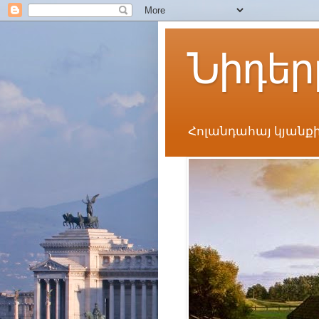
Նիդեր
Հոլանդահայ կյանքի