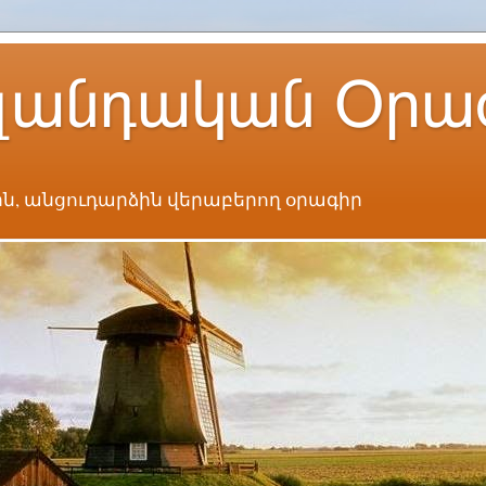
լանդական Օրա
ն, անցուդարձին վերաբերող օրագիր