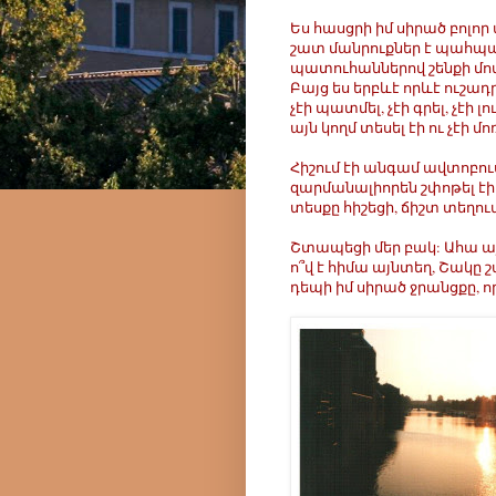
Ես հասցրի իմ սիրած բոլոր 
շատ մանրուքներ է պահպան
պատուհաններով շենքի մոտ
Բայց ես երբևէ որևէ ուշադ
չէի պատմել, չէի գրել, չէ
այն կողմ տեսել էի ու չէի մո
Հիշում էի անգամ ավտոբու
զարմանալիորեն շփոթել էի 
տեսքը հիշեցի, ճիշտ տեղու
Շտապեցի մեր բակ: Ահա այն
ո՞վ է հիմա այնտեղ, Շակը շ
դեպի իմ սիրած ջրանցքը, ո