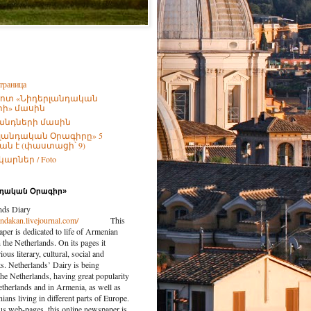
траница
ոտ «Նիդերլանդական
ի» մասին
անդների մասին
լանդական Օրագիրը» 5
ն է (փաստացի՝ 9)
արներ / Foto
նդական Օրագիր»
nds Diary
landakan.livejournal.com/
This
per is dedicated to life of Armenian
the Netherlands. On its pages it
ious literary, cultural, social and
nts. Netherlands’ Dairy is being
the Netherlands, having great popularity
etherlands and in Armenia, as well as
ns living in different parts of Europe.
us web-pages, this online newspaper is