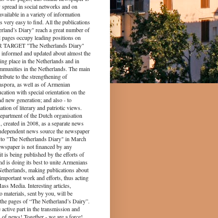
y spread in social networks and on
s available in a variety of information
s very easy to find. All the publications
rland’s Diary" reach a great number of
l pages occupy leading positions on
UR TARGET "The Netherlands Diary"
 informed and updated about almost the
king place in the Netherlands and in
munities in the Netherlands. The main
tribute to the strengthening of
spora, as well as of Armenian
ucation with special orientation on the
d new generation; and also - to
tion of literary and patriotic views.
epartment of the Dutch organisation
 created in 2008, as a separate news
independent news source the newspaper
to "The Netherlands Diary" in March
ewspaper is not financed by any
it is being published by the efforts of
nd is doing its best to unite Armenians
 Netherlands, making publications about
 important work and efforts, thus acting
ass Media. Interesting articles,
o materials, sent by you, will be
the pages of “The Netherland’s Dairy”.
 part in the transmission and
 of news! Together - we are a force!