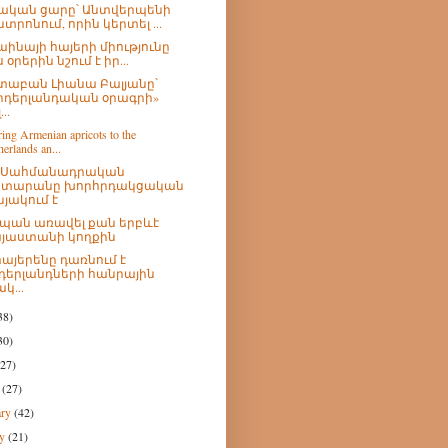
ական ցարը՝ Անտվերպենի
նտրոնում, որին կերտել ...
աինայի հայերի միությունը
 օրերին նշում է իր...
աբան Լիանա Բալյանը՝
իդերլանդական օրագրի»
...
ing Armenian apricots to the
erlands an...
չ Սահմանադրական
տարանը խորհրդակցական
նյակում է
պան առավել քան երբևէ
յաստանի կողքին
հայերենը դառնում է
դերլանդների հանրային
կ...
38)
30)
(27)
h
(27)
ary
(42)
ry
(21)