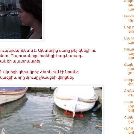
Հայո
թա
ապ
Empowe
High
Նոր 
Տյ
Մարդ
պա
Ռուս
ն սուպերմարկետն է: Այնտեղից սառը թեյ գնեցի ու
այ
մոտ: Պայուսակիցս հանեցի հաց-կարագ-
դրո
յան էի պատրաստել:
Հայկ
ապ
մ: Սկսեցի կերակրել: Հետևում էի նրանց
շո
վազքին, որը մյուսը չհասցնի վերցնել:
2026
ֆե
ՀԵՏԱ
ՀԱ
23-ա
տր
եր
Հայկ
ջե
«Նոր
նո