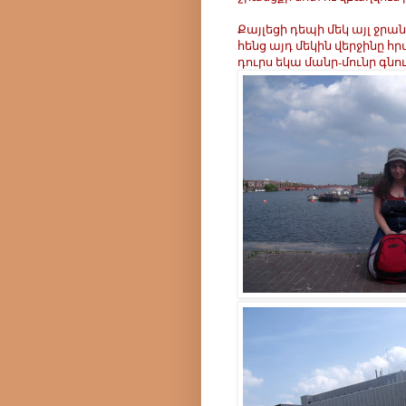
Քայլեցի դեպի մեկ այլ ջրա
հենց այդ մեկին վերջինը հ
դուրս եկա մանր-մունր գնո