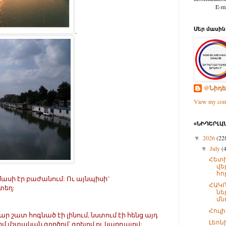
E-mail: d
Մեր մասին
.
@Նիդե
View my comp
«ՆԻԴԵՐԼԱՆ
2026
(22
▼
July
(
▼
Հետի
վե
հո
 մասի էր բաժանում: Ու այնպիսի˜
ՀԱԿՈ
տեղ:
նե
մնո
Հուլ
ար շատ հոգնած էի լինում, նստում էի հենց այդ
Լեոն
իմ մշտական գործով՝ գրելով ու կարդալով: