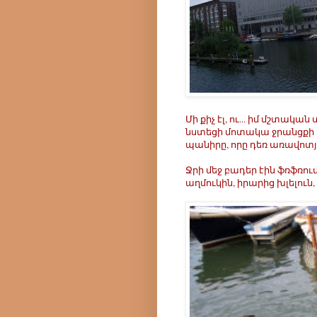
Մի քիչ էլ, ու... իմ մշտակա
նստեցի մոտակա ջրանցքի 
պանիրը, որը դեռ առավոտ
Ջրի մեջ բադեր էին ֆռֆռու
աղմուկին, իրարից խլելուն, 