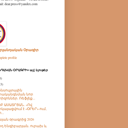
ear.press@yandex.com
րլանդական Օրագիր
lete profile
ԴԱԿԱՆ ՕՐԱԳՐԻ» այլ նյութեր
8)
43)
նսուլտային
րականգնման նոր
րիզոններ. Ռեֆլեք...
Բ ԱՍԱՏՐՅԱՆ. «Ով
րկայացվում է «ՕՐԵՐ»-ում,
...
իսյան օրագրից 2026
իդ Ենգիբարյան․ ուրախ և