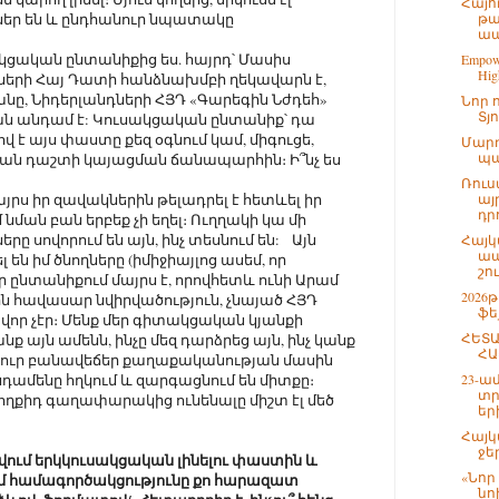
Հայո
ներ են և ընդհանուր նպատակը
թա
ապ
սակցական ընտանիքից ես. հայրդ՝ Մասիս
Empowe
High
ների Հայ Դատի հանձնախմբի ղեկավարն է,
անը, Նիդերլանդների ՀՅԴ «Գարեգին Նժդեհ»
Նոր 
Տյ
ն անդամ է: Կուսակցական ընտանիք՝ դա
ով է այս փաստը քեզ օգնում կամ, միգուցե,
Մարդ
պա
ան դաշտի կայացման ճանապարհին։ Ի՞նչ ես
Ռուս
յրս իր զավակներին թելադրել է հետևել իր
այ
դրո
նման բան երբեք չի եղել։ Ուղղակի կա մի
րը սովորում են այն, ինչ տեսնում են: Այն
Հայկ
ապ
 են իմ ծնողները (իմիջիայլոց ասեմ, որ
շո
ընտանիքում մայրս է, որովհետև ունի Արամ
2026
ն հավասար նվիրվածություն, չնայած ՀՅԴ
ֆե
ավոր չէր։ Մենք մեր գիտակցական կյանքի
ՀԵՏԱ
 այն ամենն, ինչը մեզ դարձրեց այն, ինչ կանք
ՀԱ
 Սուր բանավեճեր քաղաքականության մասին
ընդամենը հղկում և զարգացնում են միտքը։
23-ա
տր
կողքիդ գաղափարակից ունենալը միշտ էլ մեծ
եր
Հայկ
ջե
երվում երկկուսակցական լինելու փաստին և
«Նոր
մ համագործակցությունը քո հարազատ
նո