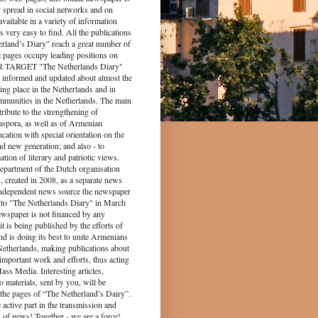
y spread in social networks and on
s available in a variety of information
s very easy to find. All the publications
rland’s Diary" reach a great number of
l pages occupy leading positions on
UR TARGET "The Netherlands Diary"
 informed and updated about almost the
king place in the Netherlands and in
munities in the Netherlands. The main
tribute to the strengthening of
spora, as well as of Armenian
ucation with special orientation on the
d new generation; and also - to
tion of literary and patriotic views.
epartment of the Dutch organisation
 created in 2008, as a separate news
independent news source the newspaper
to "The Netherlands Diary" in March
ewspaper is not financed by any
it is being published by the efforts of
nd is doing its best to unite Armenians
 Netherlands, making publications about
 important work and efforts, thus acting
ass Media. Interesting articles,
o materials, sent by you, will be
the pages of “The Netherland’s Dairy”.
 part in the transmission and
 of news! Together - we are a force!