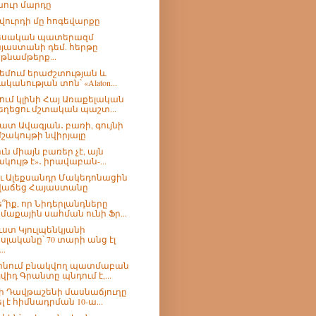
ուր մարդը
վուրդի մը հոգեվարքը
եսական պատերազմ
յաստանի դեմ. հերթը
թնամթերք...
եմում երաժշտության և
ականության տոն՝ «Alaton...
ում կլինի Հայ Առաքելական
եղեցու մշտական պաշտ...
ատ Ավագյան․ բառի, գույնի
մշակույթի նվիրյալը
ւն միայն բառեր չէ, այն
ակույթ է»․ իրավաբան-...
՞ւ Ալեքսանդր Մակեդոնացին
վաճեց Հայաստանը
՞իք, որ Նիդերլանդները
մաքային սահման ունի Ֆր...
ւստ Կյուլպենկյանի
սլականը՝ 70 տարի անց էլ
..
ոնում բնակվող պատմաբան
յվիդ Գրանտը պնդում է,...
ի Դավթաշենի մասնաճյուղը
ել է հիմնադրման 10-ա...