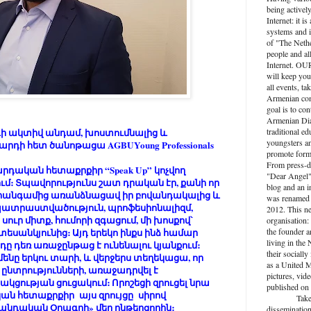
being activel
Internet: it i
systems and i
of "The Nethe
people and al
Internet. O
will keep you
all events, ta
Armenian com
goal is to con
Armenian Dia
 ակտիվ անդամ, խոստումնալից և
traditional ed
youngsters an
դի հետ ծանոթացա AGBUYoung Professionals
promote forma
From press-d
ական հետաքրքիր “Speak Up” կոչվող
"Dear Angel",
մ։ Տպավորությունս շատ դրական էր, քանի որ
blog and an 
, միանգամից առանձնացավ իր բովանդակալից և
was renamed 
վ պատրաստվածություն, պրոֆեսիոնալիզմ,
2012. This n
սուր միտք, հումորի զգացում, մի խոսքով՝
organisation: 
եսանկյունից։ Այդ երեկո ինքս ինձ համար
the founder a
living in the
դը դեռ առաջընթաց է ունենալու կյանքում։
their socially
մենը երկու տարի, և վերջերս տեղեկացա, որ
as a United M
ընտրությունների, առաջադրվել է
pictures, vide
կցության ցուցակում։ Որոշեցի զրուցել նրա
published on 
ան հետաքրքիր այս զրույցը սիրով
Take active
լանդական Օրագրի» մեր ընթերցողին։
dissemination