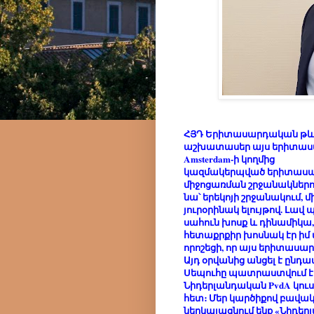
ՀՅԴ Երիտասարդական թևի
աշխատասեր այս երիտասար
Amsterdam-ի կողմից
կազմակերպված երիտասարդ
միջոցառման շրջանակներու
նա՝ երեկոյի շրջանակում
յուրօրինակ ելույթով. Լա
սահուն խոսք և դինամիկա, 
հետաքրքիր խոսնակ էր իմ տ
որոշեցի, որ այս երիտասար
Այդ օրվանից անցել է ընդա
Սեպուհը պատրաստվում է 
Նիդերլանդական PvdA կուսա
հետ։ Մեր կարծիքով բավակ
ներկայացնում ենք «Նիդեր