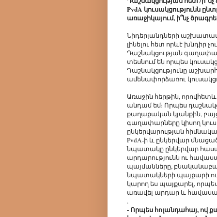
Դաշնակցության հետ /ի՞նչ 
PvdA կուսակցությունն ընտ
առաջիկայում, ի՞նչ ծրագրե
Նիդերլանդների աշխատավ
լինելու հետ որևէ խնդիր չո
Դաշնակցության գաղափար
տեսնում են որպես կուսակ
Դաշնակցությունը աշխարհ
ամենափորձառու կուսակցու
Առաջին հերթին, որովհետ
անդամ եմ։ Որպես դաշնակց
քաղաքական կյանքին, բայց՝
գաղափարները կիսող կուս
ընկերվարության հիմնակ
PvdA-ի և ընկերվար մնացա
նպատակը ընկերվար հասար
արդարությունն ու հավասա
պայմանները, բնականաբար,
նպատակների պայքարի ուղղու
կարող ես պայքարել, որպե
առավել արդար և հավասար
.
- Որպես հոլանդահայ, ով 