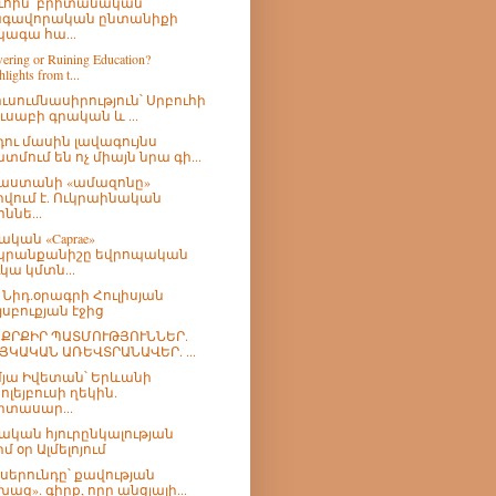
ւհին՝ բրիտանական
գավորական ընտանիքի
ագա հա...
ring or Ruining Education?
lights from t...
ուսումնասիրություն՝ Սրբուհի
ուսաբի գրական և ...
ու մասին լավագույնս
տմում են ոչ միայն նրա գի...
աստանի «ամազոնը»
րվում է. Ուկրաինական
ննե...
ական «Caprae»
րանքանիշը եվրոպական
ւկա կմտն...
թ Նիդ.օրագրի Հուլիսյան
յսբուքյան էջից
ՔՐՔԻՐ ՊԱՏՄՈՒԹՅՈՒՆՆԵՐ.
ՅԿԱԿԱՆ ԱՌԵՎՏՐԱՆԱՎԵՐ. ...
մյա Իվետան՝ Երևանի
ոլեյբուսի ղեկին.
իտասար...
ական հյուրընկալության
րմ օր Ալմելոյում
 սերունդը՝ քավության
խազ». գիրք, որը անցյալի...