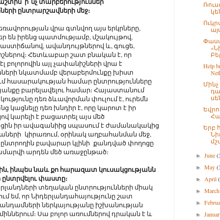
տին՝ ի՞նչ տարբերություններ
Ռուս
ների ընտրարշավների մեջ։
կե
Ուկր
ռավորության վրա գտնվող այս երկրները,
այս
 են իրենց պատմությամբ, մշակույթով,
Փաստ
տիճանով, ավանդույթներով և, գուցե,
«Ն
իշներով։ Հետևաբար շատ բնական է, որ
Բել
բոլորովին այլ չափանիշների վրա է
Help br
նների նկատմամբ վերաբերմունքը խիստ
Neth
ում հասարակության համար ընտրությունները
Մին
յանքը բարելավելու համար։ Հայաստանում
դա
սե
թյունը դեռ ձևավորման փուլում է, ուրեմն
նց կացնելը դեռ խնդիր է, որը կարոտ է իր
Եվրո
կով կարելի է բացատրել այս մեծ
Հա
ացին իր ավագանիից սպասում է ժամանակակից
Երբ 
ների կիրառում, օրինակ աղբահանման մեջ,
Նի
մշա
 ընտրողին բավարար կլինի քանդված փողոցը
մարվի արդեն մեծ առաջընթած։
June
(
►
May
(
►
քին, ինպես նաև քո հարազատ կուսակցությանն
 ընտրվելու փաստը։
April
►
լանդների տեղական ընտրությունների միակ
Marc
►
ում եմ, որ Նիդերլանդահայությունը շատ
Febru
►
 անդամների ներկայությանը իշխանության
իններում։ Սա բոլոր առումներով դրական է և
Janua
►