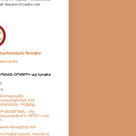
ear.press@yandex.com
րլանդական Օրագիր
lete profile
ԴԱԿԱՆ ՕՐԱԳՐԻ» այլ նյութեր
8)
43)
նսուլտային
րականգնման նոր
րիզոններ. Ռեֆլեք...
Բ ԱՍԱՏՐՅԱՆ. «Ով
րկայացվում է «ՕՐԵՐ»-ում,
...
իսյան օրագրից 2026
իդ Ենգիբարյան․ ուրախ և