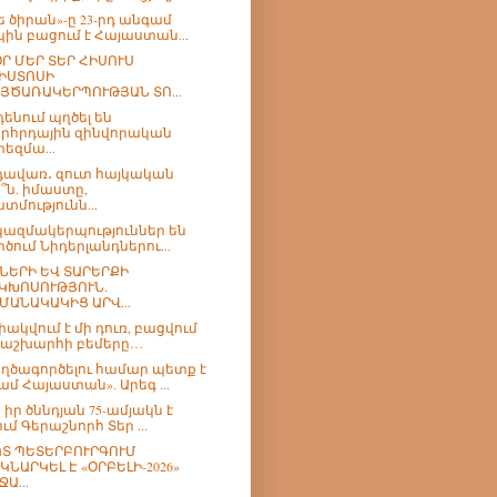
ե ծիրան»-ը 23-րդ անգամ
կին բացում է Հայաստան...
Ր ՄԵՐ ՏԵՐ ՀԻՍՈՒՍ
ԻՍՏՈՍԻ
ՅԾԱՌԱԿԵՐՊՈՒԹՅԱՆ ՏՈ...
դենում պղծել են
րհրդային զինվորական
րեզմա...
ավառ․ զուտ հայկական
՞ն. իմաստը,
տմությունն...
 կազմակերպություններ են
րծում Նիդերլանդներու...
ՆԵՐԻ ԵՎ ՏԱՐԵՐՔԻ
ԿԽՈՍՈՒԹՅՈՒՆ.
ՄԱՆԱԿԱԿԻՑ ԱՐՎ...
փակվում է մի դուռ, բացվում
 աշխարհի բեմերը…
ղծագործելու համար պետք է
ամ Հայաստան». Արեգ ...
 իր ծննդյան 75-ամյակն է
ում Գերաշնորհ Տեր ...
Տ ՊԵՏԵՐԲՈՒՐԳՈՒՄ
ԿՆԱՐԿԵԼ Է «ՕՐԲԵԼԻ-2026»
ՋԱ...