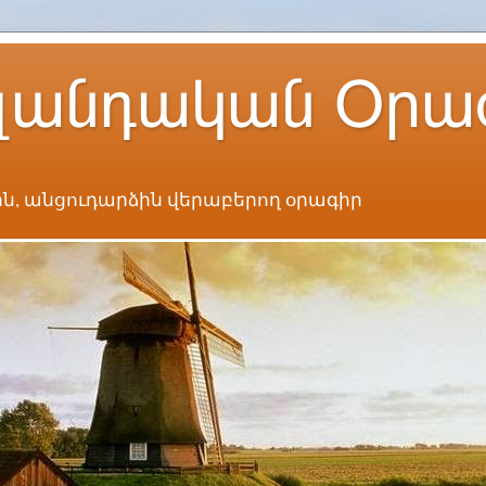
լանդական Օրա
ն, անցուդարձին վերաբերող օրագիր