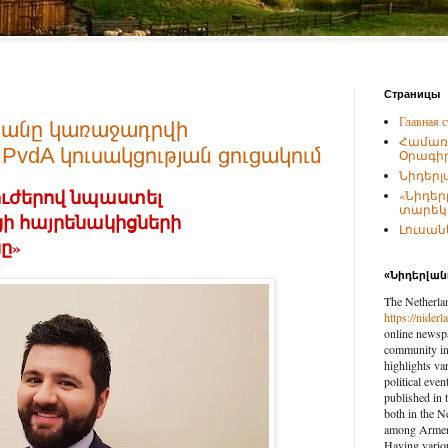
Страницы
Главная с
յանը կառաջադրվի
Համառ
PvdA կուսակցության ցուցակում
Օրագիր
Նիդերլ
ուժերով նպաստել
«Նիդեր
տարեկա
ցի հայրենակիցների
Լուսանկ
ը»
«Նիդերլա
The Netherla
https://nider
online newspa
community in 
highlights var
political eve
published in 
both in the N
among Armenia
Having vario