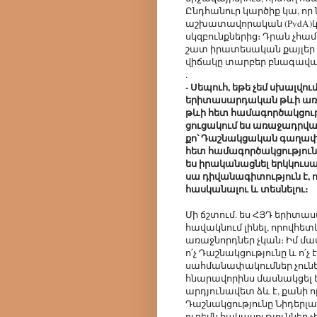
Ընդհանուր կարծիք կա, ո
աշխատավորական (PvdA)կո
սկզբունքներից։ Դրան չհամ
շատ իրատեսական քայլեր 
վիճակը տարբեր բնագավառ
.
- Սեպուհ, եթե չեմ սխալվու
երիտասարդական թևի առա
թևի հետ համագործակցությո
ցուցակում ես առաջադրված,
քո՝ Դաշնակցական գաղափա
հետ համագործակցությունդ։
ես իրականացնել երկկուսա
սա դիվանագիտություն է, 
հասկանալու և տեսնելու։
Մի ճշտում. ես ՀՅԴ երիտա
հավակնում լինել, որովհե
առաջնորդներ չկան։ Իմ մա
ո՛չ Դաշնակցությունը և ո՛չ
սահմանափակումներ չունե
հնարավորինս մասնակցել ե
արդյունավետ ձև է, քանի 
Դաշնակցությունը Նիդերլա
ուրեմն հակասություններ չեն