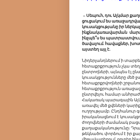
– Սեպուհ, դու Ալկմար ք
ցուցակում ես առաջադրված
կուսակցությանը իր ներկա
ինքնակառավարման մարմին
ինչպե՞ս ես պատրաստվում ը
ծավալում. հավաքներ, խոստ
այստեղ այլ է.
Նիդերլանդներում ի տարբե
հետաքրքրություն չկա տե
ընտրողների, այնպես էլ ըն
կուսակցությունները մեծ
հետաքրքրվողների շրջանու
հետաքրքրություն առաջաց
ընտրվելու համար անհրաժ
Հակառակ պարագային Ալկ
առավել մեծ քվեների կարիք
ուղղությամբ։ Ընդհանուր
իրականացնում է կուսակց
ժողովների ժամանակ բացա
քաղաքականությունը։ Դրա
թեկնածու փորձում է իր քա
միջավայրերում, որտեղ հնա