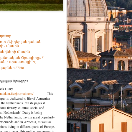
траница
ոտ «Նիդերլանդական
ի» մասին
անդների մասին
լանդական Օրագիրը» 5
ն է (փաստացի՝ 9)
արներ / Foto
նդական Օրագիր»
nds Diary
landakan.livejournal.com/
This
per is dedicated to life of Armenian
the Netherlands. On its pages it
ious literary, cultural, social and
nts. Netherlands’ Dairy is being
the Netherlands, having great popularity
etherlands and in Armenia, as well as
ns living in different parts of Europe.
us web-pages, this online newspaper is