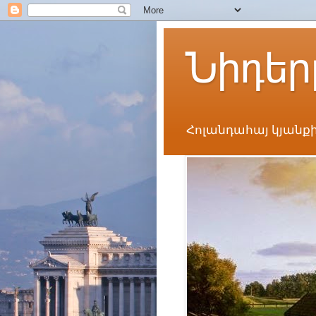
Նիդեր
Հոլանդահայ կյանքի