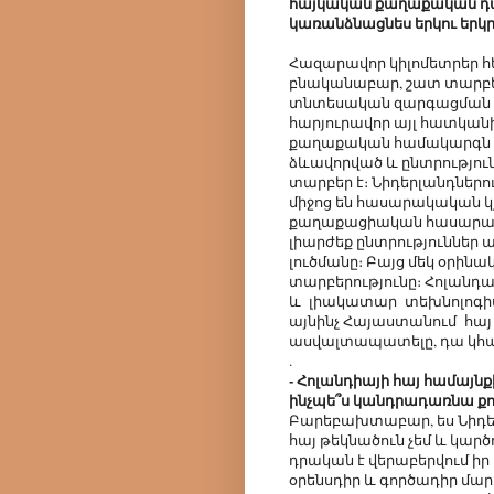
հայկական քաղաքական դաշ
կառանձնացնես երկու երկր
Հազարավոր կիլոմետրեր հե
բնականաբար, շատ տարբեր
տնտեսական զարգացման աս
հարյուրավոր այլ հատկան
քաղաքական համակարգն էլ 
ձևավորված և ընտրությու
տարբեր է։ Նիդերլանդներ
միջոց են հասարակական կ
քաղաքացիական հասարակու
լիարժեք ընտրություններ ա
լուծմանը։ Բայց մեկ օրինա
տարբերությունը։ Հոլանդ
և լիակատար տեխնոլոգիա
այնինչ Հայաստանում հայ
ասվալտապատելը, դա կհա
.
- Հոլանդիայի հայ համայն
ինչպե՞ս կանդրադառնա քո
Բարեբախտաբար, ես Նիդեր
հայ թեկնածուն չեմ և կարծ
դրական է վերաբերվում իր
օրենսդիր և գործադիր մարմ