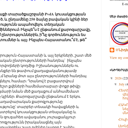
E-mail: d
աղաքի տարածքաշրջանի PvdA կուսակցության
Մեր մասին
, և ընդամենը 250 ձայնը բավական կլինի ձեր
յությունն ապահովելու տեղական
ներում: Ինչպե՞ս է ընթանում քարոզարշավը,
նտրություններին, ի՞նչ գործունեություն ես
ումներ և այլ: Ինչպես Հայաստանու՞մ է, թե՞
@Նիդե
րություն Հայաստանի և այլ երկրների, շատ մեծ
View my comp
ղական ընտրությունների հանդեպ՝ ինչպես
տրվողների կողմից։ Իշխանություններն ու
 ջանքեր են թափում քաղաքականությամբ
«ՆԻԴԵՐԼԱՆ
մ նրանց մոտ այս ընտրությունների հանդեպ
2026
(22
▼
նելու համար։ Դրանով է բացատրվում
July
(
▼
եշտ քվեների համեմատաբար փոքր թիվը։
Հետի
մարի նման մեծ քաղաքում անհամեմատ
վե
 կլիներ։ Քարոզարշավն ընթանում է երկու
հո
 գաղափարական քարոզչությունը
ՀԱԿՈ
ությունը՝ տարբեր տեսակի հավաքների և
նե
տրելով կուսակցության տեսլականը և
մնո
ն զուգահեռ ավագանու յուրաքանչյուր
Հուլ
րոզչությունն իրականացնել այն
Լեոն
րավորինս շատ քվեներ կարող է շահել։