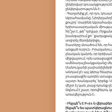
ընկերվար կուսակցություն
ընկերվարությունն է։
- Գաղտնիք չէ, որ դու կու
Աբրահամյանը, Նիդերլանդ
քույրդ՝ Սարինե Աբրահամյ
երիտասարդական միությա
հե՞շտ է, թե՞ դժվար; Որքան
խանգարում քո ՝ քաղաքակ
սովորել ծնողներիցդ։
Շատերը մտածում են, որ հա
անցած ուղուն ։ Իրականում 
բնական կանոն, որ երեխանե
միջվայրում, որն առաջացրել
ամենադաշնակցականը մեր 
Մանուկյանի չափանիշների
անդամ չէ) այլ կերպ հնար
լուսաբացին արդեն ստացանք
այսօր։ Խանգարել՝ երբեք։
միշտ էլ կան, բայց դրանք 
Օգնում է շատ, որովհետև 
առավելություն է։
.
- Ինչպե՞ս է PvdA-ն վերաբ
ինչպե՞ս ես պատկերացնու