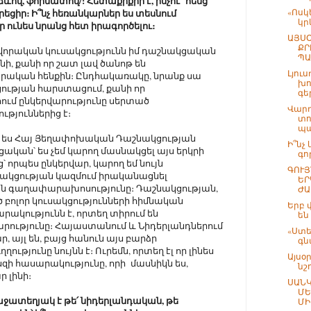
ձևով, ֆորմատով/: Հետաքրքիր է, ինչու՞ հենց
րեցիր։ Ի՞նչ հեռանկարներ ես տեսնում
«Ոսկ
կր
ր ունես նրանց հետ իրագործելու։
ԱՅՍՕ
ՔՐ
որական կուսակցությունն իմ դաշնակցական
ՊԱ
ւնի, քանի որ շատ լավ ծանոթ են
Լյուս
ական հենքին։ Ընդհակառակը, նրանք սա
խո
ցության հարստացում, քանի որ
գե
ում ընկերվարությունը սերտած
Վարդ
թյուններից է։
տո
պա
և ես Հայ Յեղափոխական Դաշնակցության
Ի՞նչ
ական՝ ես չեմ կարող մասնակցել այս երկրի
գո
 որպես ընկերվար, կարող եմ նույն
ԳՈՒՅ
ակցության կազմում իրականացնել
ԵՐ
ան գաղափարախոսությունը։ Դաշնակցության,
ԺԱ
ծ բոլոր կուսակցությունների հիմնական
Երբ 
ակությունն է, որտեղ տիրում են
են
րությունը։ Հայաստանում և Նիդերլանդներում
«Ստե
 այլ են, բայց հանուն այս բարձր
գն
թյունը նույնն է։ Ուրեմն, որտեղ էլ որ լինես
Այսօր
սզի հասարակությունը, որի մասնիկն ես,
նշ
 լինի։
ՍԱՆԿ
ՄԵ
քաջատեղյակ է թե՛ նիդերլանդական, թե
ՄԻ