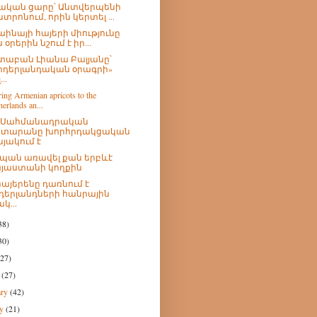
ական ցարը՝ Անտվերպենի
նտրոնում, որին կերտել ...
աինայի հայերի միությունը
 օրերին նշում է իր...
աբան Լիանա Բալյանը՝
իդերլանդական օրագրի»
...
ing Armenian apricots to the
erlands an...
չ Սահմանադրական
տարանը խորհրդակցական
նյակում է
պան առավել քան երբևէ
յաստանի կողքին
հայերենը դառնում է
դերլանդների հանրային
կ...
38)
30)
(27)
h
(27)
ary
(42)
ry
(21)