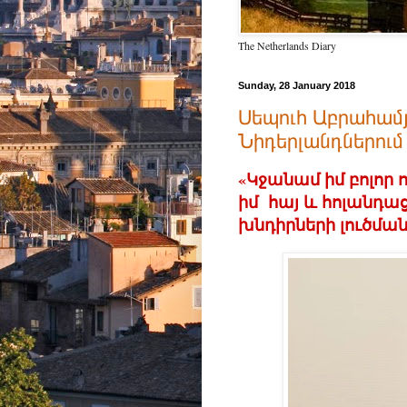
The Netherlands Diary
Sunday, 28 January 2018
Սեպուհ Աբրահամ
Նիդերլանդներում 
«Կջանամ իմ բոլոր 
իմ հայ և հոլանդա
խնդիրների լուծման