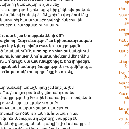
տխ
ր նախորդ կառավարության մեջ
Ժողո
ւսակցությունը հեռացել է իր ընկերվարական
աձայնելով հանդերձ՝ մենք հիմա փորձում ենք
Տնտ
Հա
կատարել հասարակ ժողովրդի ընկերային
կա
ներում բարելավելու համար։
Առնհ
գր
մ, դու եղել ես Նիդերլանդների ՀՅԴ
ջնորդ։ Շարունակելու՞ ես Երիտասարդական
Գենկ
եկ
ւնդ։ Այն, որ հիմա PvdA կուսակցության
 նշանակու՞մ է, արդյոք, որ հետ ես կանգնում
Արևշ
և 
րախոսությունից՝ դադարեցնելով վերջինիս
 Մի՞գուցե, սա այն դեպքերից է, երբ փորձելու
«Լեզո
մշ
կցական համագործակցություն։ Իսկ, մի՞գուցե,
որի նպատակն ու արդյունքը հետո ենք
Ինչո
չն
Գիտե
սարդականի առաջնորդը չեմ եղել և չեմ
ցա
տև Դաշնակցության մեջ ընդհանրապես
Գալո
սնակցությունը PvdA-ին հնարավոր է, որովհետև
տե
շա.
 էլ PvdA-ն այս կապակցությամբ
ն։ Բնականաբար, շարունակելու եմ
Լոնդ
Դե
րկուսի գործնեությանը և հուսամ, որ սա
որ գործունեության դաշտերը տարբեր են։
ՀՕՄ-
նշ
նդների քաղաքական կյանքին չի մասնակցում,
 կարող լինել։ Մյուս կողմից, երկուսն էլ