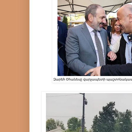
Զարեհ Օհանեսը վարչապետի պաշտոնակատ