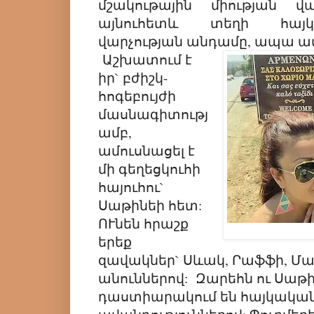
մշակութային միության վ
այնուհետև տեղի հայկ
վարչության անդամը, ապա 
Աշխատում է
իր` բժիշկ-
հոգեբույժ
ի
մասնագիտությ
ամբ,
ամուսնացել է
մի գեղեցկուհի
հայուհու`
Սաթինեի հետ:
ՈՒնեն հրաշք
երեք
զավակներ` Սևակ, Րաֆֆի, Մա
անուններով: Զարեհն ու Սաթ
դաստիարակում են հայկական 