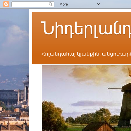
Նիդերլան
Հոլանդահայ կյանքին, անցուդար