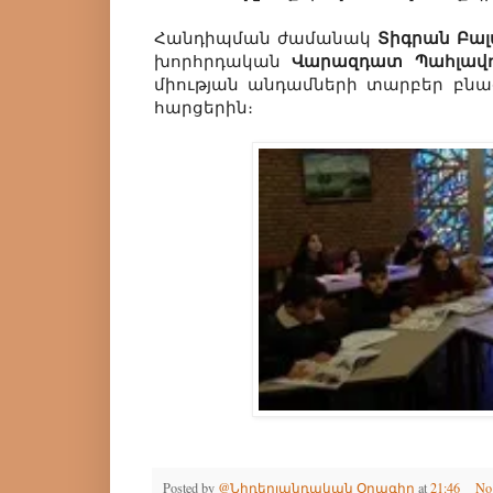
Տիգրան Բալ
Հանդիպման ժամանակ
Վարազդատ Պահլավո
խորհրդական
միության անդամների տարբեր բն
հարցերին։
Posted by
@Նիդերլանդական Օրագիր
at
21:46
No