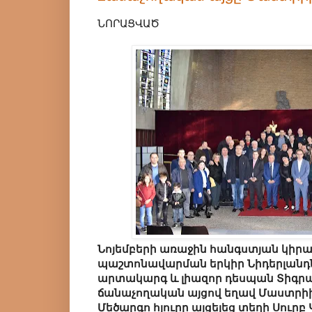
ՆՈՐԱՑՎԱԾ
Նոյեմբերի առաջին հանգստյան կիրա
պաշտոնավարման երկիր Նիդերլանդ
արտակարգ և լիազոր դեսպան Տիգրա
ճանաչողական այցով եղավ Մաստրի
Մեծարգո հյուրը այցելեց տեղի Սու