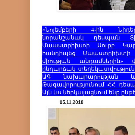
«Նոյեմբերի 4-ին Նիդե
նորանշանակ դեսպան Տ
Մաաստրիխտի Սուրբ Կար
հանդիպեց Մաաստրիխտի 
միության անդամներին» վ
ընդարձակ տեղեկատվություն
ԱԳ նախարարության և 
Թագավորությունում ՀՀ դես
Այն ևս ներկայացնում ենք ընթ
05.11.2018