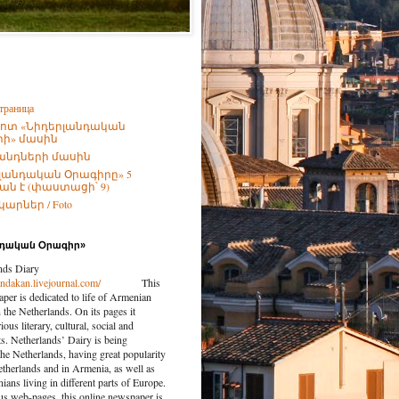
траница
ոտ «Նիդերլանդական
ի» մասին
անդների մասին
լանդական Օրագիրը» 5
ն է (փաստացի՝ 9)
արներ / Foto
նդական Օրագիր»
nds Diary
landakan.livejournal.com/
This
per is dedicated to life of Armenian
the Netherlands. On its pages it
ious literary, cultural, social and
nts. Netherlands’ Dairy is being
the Netherlands, having great popularity
etherlands and in Armenia, as well as
ns living in different parts of Europe.
us web-pages, this online newspaper is