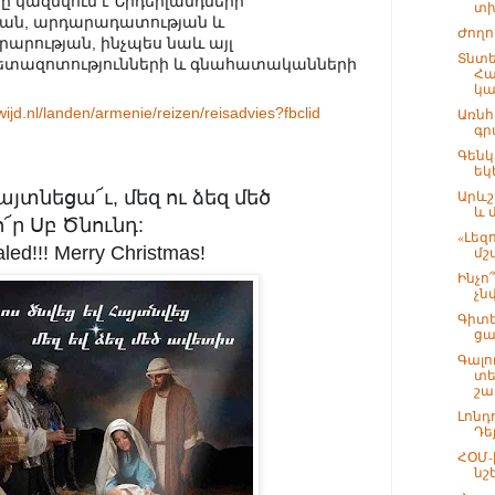
 կազմվում է Նիդերլանդների
տխ
ան, արդարադատության և
Ժողո
րության, ինչպես նաև այլ
Տնտ
հետազոտությունների և գնահատականների
Հա
կա
ijd.nl/landen/armenie/reizen/reisadvies?fbclid
Առնհ
գր
Գենկ
եկ
այտնեցա՜ւ, մեզ ու ձեզ մեծ
Արևշ
և 
՜ր Սբ Ծնունդ:
«Լեզո
aled!!! Merry Christmas!
մշ
Ինչո
չն
Գիտե
ցա
Գալո
տե
շա.
Լոնդ
Դե
ՀՕՄ-
նշ