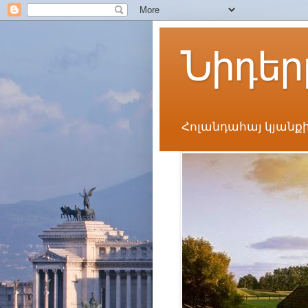
Նիդեր
Հոլանդահայ կյանքի