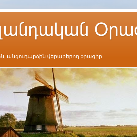
լանդական Օրա
ն, անցուդարձին վերաբերող օրագիր