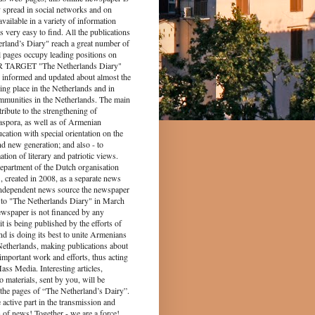
y spread in social networks and on
s available in a variety of information
s very easy to find. All the publications
rland’s Diary" reach a great number of
l pages occupy leading positions on
UR TARGET "The Netherlands Diary"
 informed and updated about almost the
king place in the Netherlands and in
munities in the Netherlands. The main
tribute to the strengthening of
spora, as well as of Armenian
ucation with special orientation on the
d new generation; and also - to
tion of literary and patriotic views.
epartment of the Dutch organisation
 created in 2008, as a separate news
independent news source the newspaper
to "The Netherlands Diary" in March
ewspaper is not financed by any
it is being published by the efforts of
nd is doing its best to unite Armenians
 Netherlands, making publications about
 important work and efforts, thus acting
ass Media. Interesting articles,
o materials, sent by you, will be
the pages of “The Netherland’s Dairy”.
 part in the transmission and
 of news! Together - we are a force!