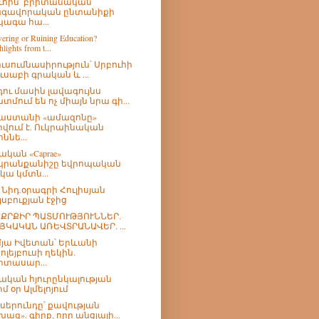
ւհին՝ բրիտանական
գավորական ընտանիքի
ագա հա...
ring or Ruining Education?
lights from t...
ուսումնասիրություն՝ Սրբուհի
ուսաբի գրական և ...
ու մասին լավագույնս
տմում են ոչ միայն նրա գի...
աստանի «ամազոնը»
րվում է. Ուկրաինական
ննե...
ական «Caprae»
րանքանիշը եվրոպական
ւկա կմտն...
թ Նիդ.օրագրի Հուլիսյան
յսբուքյան էջից
ՔՐՔԻՐ ՊԱՏՄՈՒԹՅՈՒՆՆԵՐ.
ՅԿԱԿԱՆ ԱՌԵՎՏՐԱՆԱՎԵՐ. ...
մյա Իվետան՝ Երևանի
ոլեյբուսի ղեկին.
իտասար...
ական հյուրընկալության
րմ օր Ալմելոյում
 սերունդը՝ քավության
խազ». գիրք, որը անցյալի...