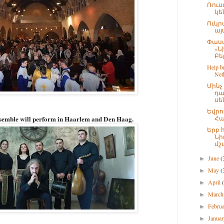
Ռուս
կե
Ուկր
այս
Փաստ
«Ն
Բել
Help br
Neth
Մին
դա
սե
Եվրո
semble will perform in Haarlem and Den Haag.
Հա
Երբ 
Նի
մշա
June
(
►
May
(
►
April
►
Marc
►
Febru
►
Janua
►