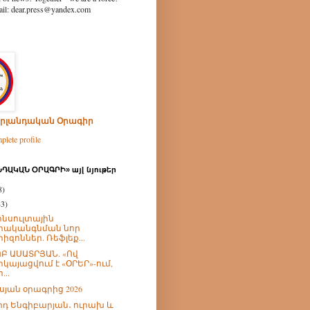
ear.press@yandex.com
րլանդական Օրագիր
lete profile
ԴԱԿԱՆ ՕՐԱԳՐԻ» այլ նյութեր
8)
43)
նսուլտային
րականգնման նոր
րիզոններ. Ռեֆլեք...
Բ ԱՍԱՏՐՅԱՆ. «Ով
րկայացվում է «ՕՐԵՐ»-ում,
...
իսյան օրագրից 2026
իդ Ենգիբարյան․ ուրախ և