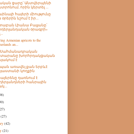
ական ցարը՝ Անտվերպենի
նտրոնում, որին կերտել ...
աինայի հայերի միությունը
 օրերին նշում է իր...
աբան Լիանա Բալյանը՝
իդերլանդական օրագրի»
...
ing Armenian apricots to the
erlands an...
չ Սահմանադրական
տարանը խորհրդակցական
նյակում է
պան առավել քան երբևէ
յաստանի կողքին
հայերենը դառնում է
դերլանդների հանրային
կ...
38)
30)
(27)
h
(27)
ary
(42)
ry
(21)