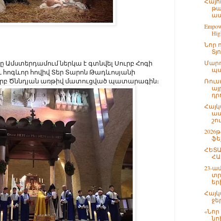
Հայո
թա
ապ
Empowe
High
Նոր 
Տյ
 Ամստերդամում ներկա է գտնվել Սուրբ Հոգի
Մարդ
պա
 հոգևոր հովիվ Տեր Տարոն Թադևոսյանի
րբ Ծննդյան առթիվ մատուցված պատարագին։
Ռուս
այ
դրո
Հայկ
ապ
շո
2026
ֆե
ՀԵՏԱ
ՀԱ
23-ա
տր
եր
Հայկ
ջե
«Նոր
նո