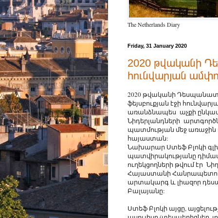
The Netherlands Diary
Friday, 31 January 2020
2020 թվականի Դե
հունվարյան ամփ
2020 թվականի Դեսպանա
ֆեյսբուքյան էջի հունվարյա
առանձնապես աչքի ընկա
Նիդերլանդների արտգոր
պատմության մեջ առաջին 
հայաստան:
Նախարար Ստեֆ Բլոկի գ
պատվիրակությանը դիմավ
ուղեկցողների թվում էր Նի
Հայաստանի Հանրապետո
արտակարգ և լիազոր դե
Բալայանը:
Ստեֆ Բլոկի այցը, այցելու
ասուլիսը (տեսաերիզներ, 