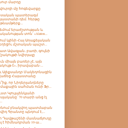
ուր մարդը
վուրդի մը հոգեվարքը
եսական պատերազմ
յաստանի դեմ. հերթը
թնամթերք...
եմում երաժշտության և
ականության տոն՝ «Alaton...
ում կլինի Հայ Առաքելական
եղեցու մշտական պաշտ...
ատ Ավագյան․ բառի, գույնի
մշակույթի նվիրյալը
ւն միայն բառեր չէ, այն
ակույթ է»․ իրավաբան-...
՞ւ Ալեքսանդր Մակեդոնացին
վաճեց Հայաստանը
՞իք, որ Նիդերլանդները
մաքային սահման ունի Ֆր...
ւստ Կյուլպենկյանի
սլականը՝ 70 տարի անց էլ
..
ոնում բնակվող պատմաբան
յվիդ Գրանտը պնդում է,...
ի Դավթաշենի մասնաճյուղը
ել է հիմնադրման 10-ա...