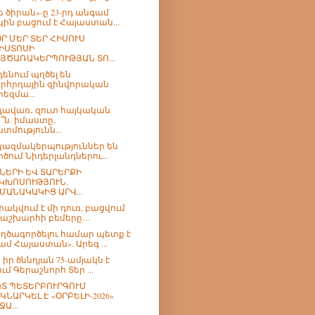
ե ծիրան»-ը 23-րդ անգամ
կին բացում է Հայաստան...
Ր ՄԵՐ ՏԵՐ ՀԻՍՈՒՍ
ԻՍՏՈՍԻ
ՅԾԱՌԱԿԵՐՊՈՒԹՅԱՆ ՏՈ...
դենում պղծել են
րհրդային զինվորական
րեզմա...
ավառ․ զուտ հայկական
՞ն. իմաստը,
տմությունն...
 կազմակերպություններ են
րծում Նիդերլանդներու...
ՆԵՐԻ ԵՎ ՏԱՐԵՐՔԻ
ԿԽՈՍՈՒԹՅՈՒՆ.
ՄԱՆԱԿԱԿԻՑ ԱՐՎ...
փակվում է մի դուռ, բացվում
 աշխարհի բեմերը…
ղծագործելու համար պետք է
ամ Հայաստան». Արեգ ...
 իր ծննդյան 75-ամյակն է
ում Գերաշնորհ Տեր ...
Տ ՊԵՏԵՐԲՈՒՐԳՈՒՄ
ԿՆԱՐԿԵԼ Է «ՕՐԲԵԼԻ-2026»
ՋԱ...