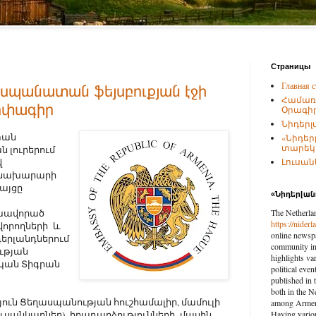
Страницы
Главная с
սպանատան ֆեյսբուքյան էջի
Համառ
ոփագիր
Օրագիր
Նիդերլ
տան
«Նիդեր
տարեկա
ն լուրերում
վ
Լուսանկ
ծնախարարի
այցը
«Նիդերլա
լխավորած
The Netherla
https://nider
որողների և
online newspa
դերլանդներում
community in 
ւթյան
highlights var
սպան Տիգրան
political eve
published in 
both in the N
թյուն Ցեղասպանության հուշհամալիր, մամուլի
among Armenia
լուսանկարներ) իրադարձությունների մասին
Having vario