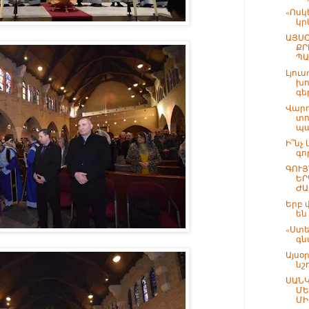
«Ոսկ
կր
ԱՅՍՕ
ՔՐ
ՊԱ
Լյուս
խո
գե
Վարդ
տո
պա
Ի՞նչ
գո
ԳՈՒՅ
ԵՐ
ԺԱ
Երբ 
են
«Ստե
գն
Այսօր
նշ
ՍԱՆԿ
ՄԵ
ՄԻ