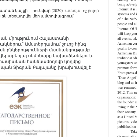
being activel
Internet: it i
նատան կայքի
հունվար
(2020)
ամսվա
ոչ բոլոր
systems and i
րն են տեղադրվել մեր ամփոփագրում:
of "The Nethe
people and al
Internet. O
will keep you
ն միությունում Հայաստանի
all events, ta
Armenian com
կներում՝ Ամստերդամում շուրջ հինգ
goal is to con
ն ընկերությունների մասնակցությամբ
Armenian Dia
վերաբերյալ սեմինարը նախաձեռնելու և
traditional ed
վրասիական հանձնաժողովի կողմից
youngsters an
եսպան Տիգրան Բալայանը խրախուսվել է
promote forma
From press-d
"Dear Angel",
blog and an 
was renamed 
2012. This n
organisation: 
the founder a
living in the
their socially
as a United M
pictures, vide
published on 
Take active
dissemination