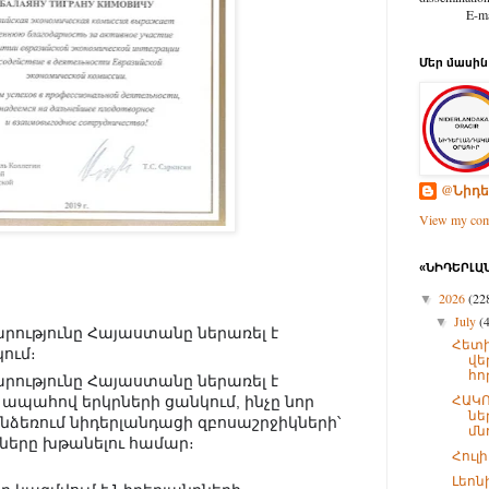
E-mail: d
Մեր մասին
@Նիդե
View my comp
«ՆԻԴԵՐԼԱՆ
2026
(22
▼
July
(
▼
րությունը Հայաստանը ներառել է
Հետի
ում։
վե
հո
րությունը Հայաստանը ներառել է
ՀԱԿՈ
ապահով երկրների ցանկում, ինչը նոր
նե
ընձեռում նիդերլանդացի զբոսաշրջիկների՝
մնո
նները խթանելու համար։
Հուլ
Լեոն