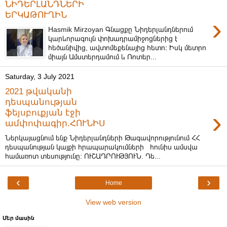
ՆԻԴԵՐԼԱՆԴՆԵՐԻ
ԵՐԿԱԹՈՒՂԻՆ
›
Hasmik Mirzoyan Գնացքը Նիդերլանդներում
կարևորագույն փոխադրամիջոցներից է
հեծանիվից, ավտոմեքենայից հետո։ Իսկ մետրո
միայն Ամստերդամում և Ռոտեր...
Saturday, 3 July 2021
2021 թվականի
դեսպանության
›
ֆեյսբուքյան էջի
ամփոփագիր.ՀՈՒՆԻՍ
Ներկայացնում ենք Նիդերլանդների Թագավորությունում ՀՀ
դեսպանության կայքի հրապարակումների հունիս ամսվա
համառոտ տեսությունը: ՈՒՇԱԴՐՈՒԹՅՈՒՆ. Դե...
‹
›
Home
View web version
Մեր մասին