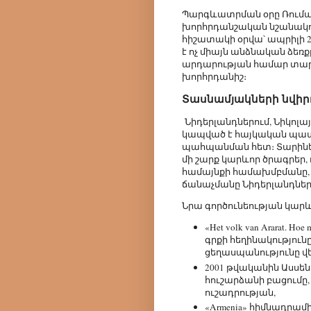
Պարգևատրման օրը Ռումաշ
խորհրդանշական նշանակու
հիշատակի օրվա՝ ապրիլի 2
է ոչ միայն անձնական ձեռք
արդարության համար տար
խորհրդանիշ։
Տասնամյակների նվիր
Նիդերլանդներում, Նիկոլա
կապված է հայկական պատմ
պահպանման հետ։ Տարիներ
մի շարք կարևոր ծրագրեր,
համայնքի համախմբմանը, 
ճանաչմանը Նիդերլանդներ
Նրա գործունեության կարև
«Het volk van Ararat. Hoe 
գրքի հեղինակություն
ցեղասպանությունը վ
2001 թվականին Ասսեն
հուշարձանի բացումը,
ուշադրության,
«Armenia» հիմնադրամ