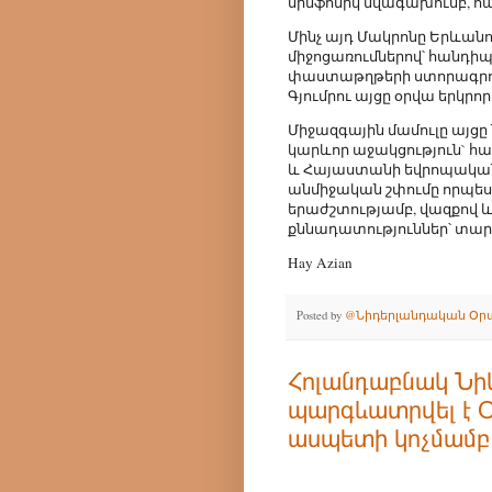
սիմֆոնիկ նվագախումբ, հ
Մինչ այդ Մակրոնը Երևան
միջոցառումներով՝ հանդի
փաստաթղթերի ստորագրու
Գյումրու այցը օրվա երկրո
Միջազգային մամուլը այց
կարևոր աջակցություն` 
և Հայաստանի եվրոպական 
անմիջական շփումը որպես
երաժշտությամբ, վազքով 
քննադատություններ՝ տա
Hay Azian
Posted by
@Նիդերլանդական Օր
Հոլանդաբնակ Նիկ
պարգևատրվել է 
ասպետի կոչմամբ