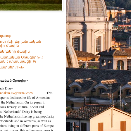
траница
ոտ «Նիդերլանդական
ի» մասին
անդների մասին
լանդական Օրագիրը» 5
ն է (փաստացի՝ 9)
արներ / Foto
նդական Օրագիր»
nds Diary
landakan.livejournal.com/
This
per is dedicated to life of Armenian
the Netherlands. On its pages it
ious literary, cultural, social and
nts. Netherlands’ Dairy is being
the Netherlands, having great popularity
etherlands and in Armenia, as well as
ns living in different parts of Europe.
us web-pages, this online newspaper is