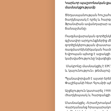
Կարևոր պաշտոնական քայլ
մասնակցությամբ
Ցեղասպանության հուշահա
ծաղկեպսակ է դրել և հարգա
Ֆրանսիան ավանդաբար աջ
ճանաչմանը։
Ռազմավարական գործընկե
գլխավոր արդյունքներից
գործընկերության փաստաթ
ռազմատեխնիկական համագո
Եվրոպան պետք է աջակցի
կախվածությունը նվազեցն
Մակրոնը մասնակցել է EP
և կայունություն» թեմայով։
Պլանավորված է այսօր երեկ
Փաշինյանի հետ Գյումրի պե
Այցելություն կատարել 198
(ծաղկեպսակ և հարգանքի 
Մասնակցել «Երաժշտական
Վարդանանց հրապարակում