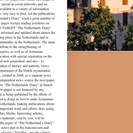
y spread in social networks and on
s available in a variety of information
s very easy to find. All the publications
rland’s Diary" reach a great number of
l pages occupy leading positions on
UR TARGET "The Netherlands Diary"
 informed and updated about almost the
king place in the Netherlands and in
munities in the Netherlands. The main
tribute to the strengthening of
spora, as well as of Armenian
ucation with special orientation on the
d new generation; and also - to
tion of literary and patriotic views.
epartment of the Dutch organisation
 created in 2008, as a separate news
independent news source the newspaper
to "The Netherlands Diary" in March
ewspaper is not financed by any
it is being published by the efforts of
nd is doing its best to unite Armenians
 Netherlands, making publications about
 important work and efforts, thus acting
ass Media. Interesting articles,
o materials, sent by you, will be
the pages of “The Netherland’s Dairy”.
 part in the transmission and
 of news! Together - we are a force!