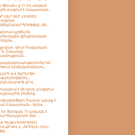
ե ծիրան»-ը 23-րդ անգամ
կին բացում է Հայաստան...
Ր ՄԵՐ ՏԵՐ ՀԻՍՈՒՍ
ԻՍՏՈՍԻ
ՅԾԱՌԱԿԵՐՊՈՒԹՅԱՆ ՏՈ...
դենում պղծել են
րհրդային զինվորական
րեզմա...
ավառ․ զուտ հայկական
՞ն. իմաստը,
տմությունն...
 կազմակերպություններ են
րծում Նիդերլանդներու...
ՆԵՐԻ ԵՎ ՏԱՐԵՐՔԻ
ԿԽՈՍՈՒԹՅՈՒՆ.
ՄԱՆԱԿԱԿԻՑ ԱՐՎ...
փակվում է մի դուռ, բացվում
 աշխարհի բեմերը…
ղծագործելու համար պետք է
ամ Հայաստան». Արեգ ...
 իր ծննդյան 75-ամյակն է
ում Գերաշնորհ Տեր ...
Տ ՊԵՏԵՐԲՈՒՐԳՈՒՄ
ԿՆԱՐԿԵԼ Է «ՕՐԲԵԼԻ-2026»
ՋԱ...