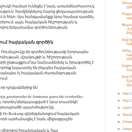
Ռուս
ուկի համար ունեցել է նաև առանձնահատուկ
կե
թյուն՝ համընկնելով Հայոց ցեղասպանության
Ուկր
4-ի հետ։ Այս հանգամանքը նրա համար դարձել
այս
բերում, այլև հայկական հիշողության և
Փաստ
վող երկարամյա գործունեության
«Ն
Բել
Help br
ում հայկական գործին
Neth
Մին
յ Ռումաշուկը իր գործունեությամբ խորապես
դա
ության, մշակույթի և հիշողության
սե
ի ընթացքում նա նախաձեռնել և իրագործել է
Եվրո
 որոնք նպաստել են ինչպես հայկական
Հա
այնպես էլ հայկական ժառանգության
Երբ 
ում։
Նի
մշա
որ դրվագներից են՝
June
(
►
mijn grootmoeder de Armeense genocide overleefde»
May
(
►
ը, որտեղ ներկայացված է նրա տատիկի՝
երապրածի պատմությունը,
April
►
ի De Boskamp գերեզմանոցում հայկական
Marc
►
 որն արժանացել է նաև միջազգային
Febru
►
Janua
►
ի միջոցով հոլանդական և հայ