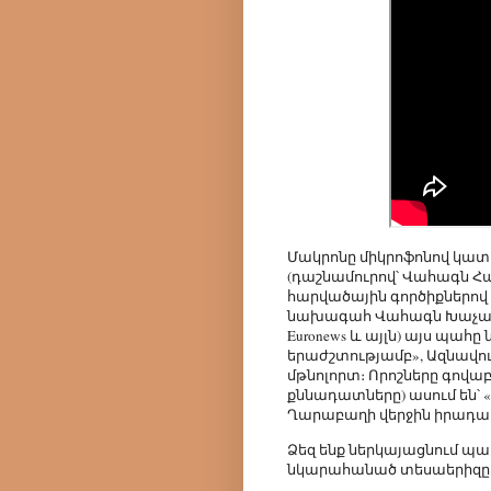
Մակրոնը միկրոֆոնով կատար
(դաշնամուրով՝ Վահագն Հա
հարվածային գործիքներով (
նախագահ Վահագն Խաչատրյա
Euronews և այլն) այս պահ
երաժշտությամբ», Ազնավո
մթնոլորտ։ Որոշները գովա
քննադատները) ասում են՝
Ղարաբաղի վերջին իրադար
Ձեզ ենք ներկայացնում պ
նկարահանած տեսաերիզը