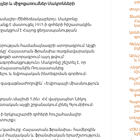
տխ
եր և միջոցառումներ Մակրոնների
Ժողո
Տնտ
մալիր (Ծիծեռնակաբերդ). Մակրոնը
Հա
նք է մատուցել 1915-ի զոհերի հիշատակին։
կա
ակցում է Հայոց ցեղասպանության
Առնհ
գր
Գենկ
րության համաձայնագրի ստորագրում. Այցի
եկ
 մեկը՝ Հայաստան-Ֆրանսիա ռազմավարական
Արևշ
ղթի ստորագրում (այդ թվում՝
և 
րծակցություն)։ Մակրոնը շեշտել է, որ
«Լեզո
 Հայաստանին Ռուսաստանից
մշ
ելու և եվրոպական ինտեգրման գործում։
Ինչո
C գագաթնաժողովին՝ «Եվրոպայի միասնություն
չն
Գիտե
ցա
ոյան (մայիսի 5-ին) ՀՀ վարչապետ Նիկոլ
Գալո
տական այցի շրջանակում լինել Գյումրիում։
տե
շա.
8-ի երկրաշարժի զոհերի հուշահամալիր
Լոնդ
տուրք)։
Դե
 կամուրջ. Հայաստան-Ֆրանսիա» համերգին
ՀՕՄ-
նշ
 (հայկական և ֆրանսիական երաժշտություն,