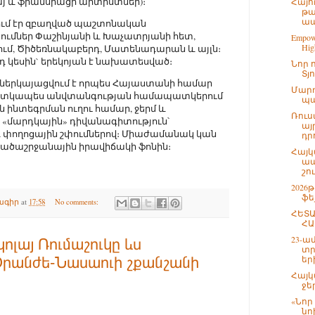
այ և ֆրանսիացի արտիստներ)։
Հայո
թա
ապ
ում էր զբաղված պաշտոնական
պումներ Փաշինյանի և Խաչատրյանի հետ,
Empowe
High
մ, Ծիծեռնակաբերդ, Մատենադարան և այլն։
րդ կեսին` երեկոյան է նախատեսված։
Նոր 
Տյ
ը ներկայացվում է որպես Հայաստանի համար
Մարդ
հատկապես անվտանգության համապատկերում
պա
ինտեգրման ուղու համար, ջերմ և
Ռուս
 «մարդկային» դիվանագիտություն՝
այ
և փողոցային շփումներով։ Միաժամանակ կան
դրո
րածաշրջանային իրավիճակի ֆոնին։
Հայկ
ապ
շո
2026
ֆե
ագիր
at
17:58
No comments:
ՀԵՏԱ
ՀԱ
23-ա
ոլայ Ռումաշուկը ևս
տր
եր
Օրանժե-Նասաուի շքանշանի
Հայկ
ջե
«Նոր
նո