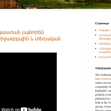
Страницы
Главная с
յաստան լայնորեն
Համառ
 միջազգային և տեղական
Օրագիր
Նիդերլ
«Նիդեր
տարեկա
Լուսանկ
«Նիդերլա
The Netherla
https://nider
online newspa
community in 
highlights var
political eve
published in 
both in the N
among Armenia
Having vario