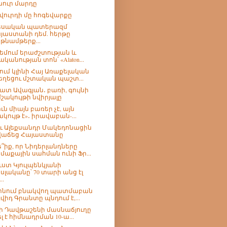
ուր մարդը
վուրդի մը հոգեվարքը
եսական պատերազմ
յաստանի դեմ. հերթը
թնամթերք...
եմում երաժշտության և
ականության տոն՝ «Alaton...
ում կլինի Հայ Առաքելական
եղեցու մշտական պաշտ...
ատ Ավագյան․ բառի, գույնի
մշակույթի նվիրյալը
ւն միայն բառեր չէ, այն
ակույթ է»․ իրավաբան-...
՞ւ Ալեքսանդր Մակեդոնացին
վաճեց Հայաստանը
՞իք, որ Նիդերլանդները
մաքային սահման ունի Ֆր...
ւստ Կյուլպենկյանի
սլականը՝ 70 տարի անց էլ
..
ոնում բնակվող պատմաբան
յվիդ Գրանտը պնդում է,...
ի Դավթաշենի մասնաճյուղը
ել է հիմնադրման 10-ա...