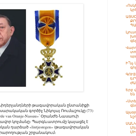
«Ոսկ
կր
ԱՅՍՕ
ՔՐ
ՊԱ
Լյուս
խո
գե
Վարդ
տո
պա
Ի՞նչ
գո
ԳՈՒՅ
ԵՐ
ԺԱ
Երբ 
են
«Ստե
 Նիդերլանդների թագավորական ընտանիքի
գն
արակական գործիչ Նիկոլայ Ռումաշուկը (73)
Այսօր
rde van Oranje-Nassau»՝ Օրանժե-Նասաուի
նշ
վոր կոչմանը։ Պարգևատրումը կայացել է
ՍԱՆԿ
ան դարձած «lintjesregen» (թագավորական
ՄԵ
ՄԻ
արողության շրջանակում։