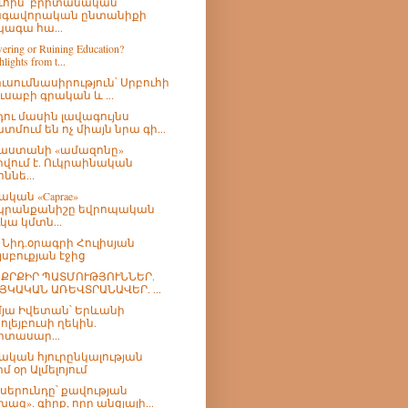
ւհին՝ բրիտանական
գավորական ընտանիքի
ագա հա...
ring or Ruining Education?
lights from t...
ուսումնասիրություն՝ Սրբուհի
ուսաբի գրական և ...
ու մասին լավագույնս
տմում են ոչ միայն նրա գի...
աստանի «ամազոնը»
րվում է. Ուկրաինական
ննե...
ական «Caprae»
րանքանիշը եվրոպական
ւկա կմտն...
թ Նիդ.օրագրի Հուլիսյան
յսբուքյան էջից
ՔՐՔԻՐ ՊԱՏՄՈՒԹՅՈՒՆՆԵՐ.
ՅԿԱԿԱՆ ԱՌԵՎՏՐԱՆԱՎԵՐ. ...
մյա Իվետան՝ Երևանի
ոլեյբուսի ղեկին.
իտասար...
ական հյուրընկալության
րմ օր Ալմելոյում
 սերունդը՝ քավության
խազ». գիրք, որը անցյալի...