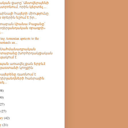
ական ցարը՝ Անտվերպենի
նտրոնում, որին կերտել ...
աինայի հայերի միությունը
 օրերին նշում է իր...
աբան Լիանա Բալյանը՝
իդերլանդական օրագրի»
...
ing Armenian apricots to the
erlands an...
չ Սահմանադրական
տարանը խորհրդակցական
նյակում է
պան առավել քան երբևէ
յաստանի կողքին
հայերենը դառնում է
դերլանդների հանրային
կ...
38)
30)
(27)
h
(27)
ary
(42)
ry
(21)