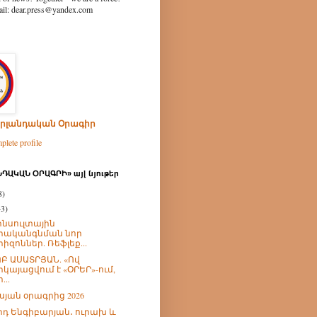
ear.press@yandex.com
րլանդական Օրագիր
lete profile
ԴԱԿԱՆ ՕՐԱԳՐԻ» այլ նյութեր
8)
43)
նսուլտային
րականգնման նոր
րիզոններ. Ռեֆլեք...
Բ ԱՍԱՏՐՅԱՆ. «Ով
րկայացվում է «ՕՐԵՐ»-ում,
...
իսյան օրագրից 2026
իդ Ենգիբարյան․ ուրախ և