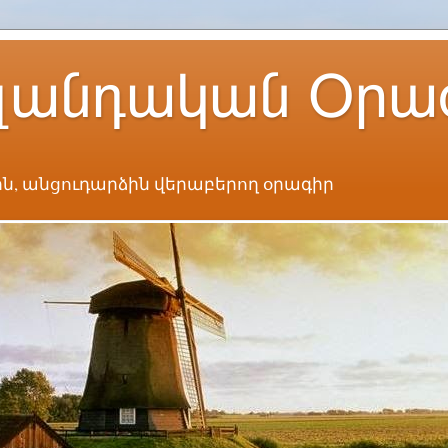
լանդական Օրա
ն, անցուդարձին վերաբերող օրագիր