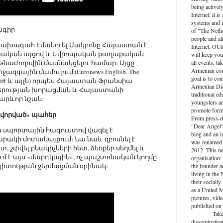
being activel
Internet: it i
systems and i
րագիր
of "The Nethe
people and al
ի նախագահ Էմանուել Մակրոնը Հայաստան է
Internet. O
պետական այցով և Եվրոպական քաղաքական
will keep you
all events, ta
աթնաժողովին մասնակցելու համար։ Այցը
Armenian com
ջազգային մամուլում (Euronews English, The
goal is to con
sh, Stuff և այլն) որպես Հայաստան-Ֆրանսիա
Armenian Dia
րության խորացման և Հայաստանի
traditional ed
արևոր նշան։
youngsters an
promote forma
վորված» պահեր
From press-d
"Dear Angel",
 սպորտային հագուստով վազել է
blog and an 
ակի մոտակայքում։ Նա նաև զբոսնել է
was renamed 
տ, շփվել բնակիչների հետ, ձեռքեր սեղմել և
2012. This n
ում է այս «մարդկային», ոչ պաշտոնական կողմը
organisation: 
գիտության ջերմացման օրինակ։
the founder a
living in the
their socially
as a United M
pictures, vide
published on 
Take active
dissemination