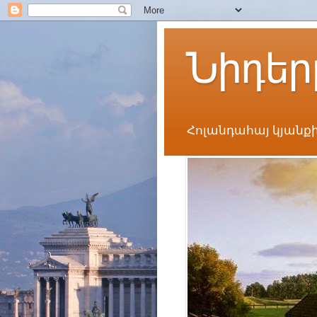
Նիդեր
Հոլանդահայ կյանքի