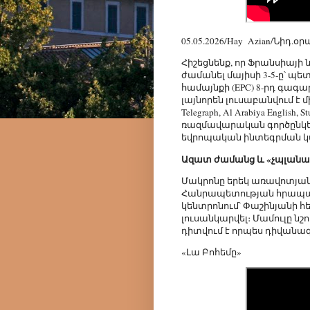
05.05.2026/Hay Azian/Նիդ.օ
Հիշեցնենք, որ Ֆրանսիայ
ժամանել մայիսի 3-5-ը՝ 
համայնքի (EPC) 8-րդ գագ
լայնորեն լուսաբանվում է մի
Telegraph, Al Arabiya Engli
ռազմավարական գործընկե
եվրոպական ինտեգրման կ
Ազատ ժամանց և «չպլանա
Մակրոնը երեկ առավոտյան
Հանրապետության հրապար
կենտրոնում՝ Փաշինյանի հե
լուսանկարվել։ Մամուլը նշ
դիտվում է որպես դիվանա
«Լա Բոհեմը»