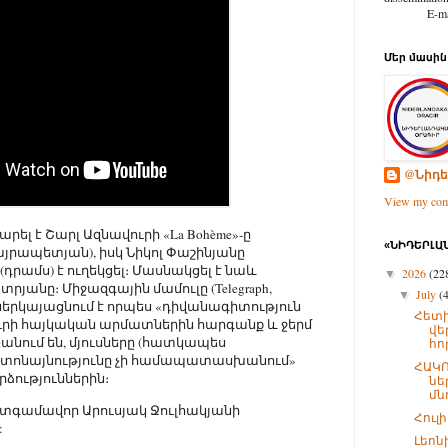
E-mail: d
Մեր մասին
@Նիդե
View my comp
ել է Շարլ Ազնավուրի «La Bohème»-ը
«ՆԻԴԵՐԼԱՆ
յրապետյան), իսկ Նիկոլ Փաշինյանը
դրամս) է ուղեկցել։ Մասնակցել է նաև
2026
(22
▼
նը։ Միջազգային մամուլը (Telegraph,
July
(
▼
ը ներկայացնում է որպես «դիվանագիտություն
Հետի
ւրի հայկական արմատներին հարգանք և ջերմ
վե
բանում են, մյուսները (հատկապես
հո
 «տոնայնությունը չի համապատասխանում»
ՀԱԿՈ
ձություններին։
նե
մնո
ատգամավոր Արուսյակ Ջուլհակյանի
Հուլ
:
Լեոն