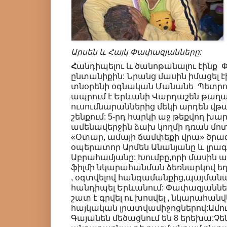
Արսեն և Հայկ Փափազյանները:
Հ
անդիպելու և ծանոթանալու էինք
ընտանիքին: Նրանց մասին իմացել է
տնօրենի օգնական Մանանե Պետրո
ապրում է Երևանի Վարդաշեն թաղ
ուսումնարաններից մեկի արդեն վթ
շենքում: 5-րդ հարկի աջ թեքվող խ
ամենավերջին ձախ կողմի դռան մոտ
«Օտար, ամայի ճամփեքի վրա» ծրա
օպերատոր Արմեն Անանյանը և լրագ
Աբրահամյանը: Խումբը,որի մասին ա
ֆիլմի նկարահանման ձեռնարկով եղե
, օգտվելով հանգամանքից,պայմանա
հանդիպել Երևանում: Փափազյաննե
շատ է գրվել ու խոսվել , նկարահանվ
հայկական լրատվամիջոցներով:Ամուս
Գայանեն մեծացնում են 8 երեխա:Չեն