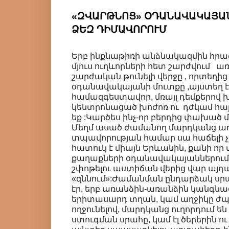
«ԶՎԱՐԹՆՈՑ» ՕԴԱՆԱՎԱԿԱՅԱՆ
ՁԵԶ ԴԻՄԱՎՈՐՈՒՄ
Երբ ինքնաթիռի անձնակազմին հրա
մյուս ուղևորների հետ շարժվում առ
շարժական թունելի վերջը , որտեղից
օդանավակայանի մուտքը ,այստեղ էլ
համազգեստավոր, մռայլ դեմքերով 
կենտրոնացած խոժոռ ու դժկամ հայ
եք :Կարծես ինչ-որ բերդից փախած մ
Մեղմ ասած ժամանող մարդկանց ա
տպավորության համար սա հաճելի 
հատուկ է միայն Երևանին, քանի որ 
քաղաքների օդանավակայաններում 
շփոթելու աստիճան վերից վար այդպ
«զննում»:Ժամանման ընդարձակ սր
էր, երբ առանձին-առանձին կանգն
երիտասարդ տղան, կամ աղջիկը ժ
ողջունելով, մարդկանց ուղորդում 
ստուգման սրահը, կամ էլ ծերերին ո