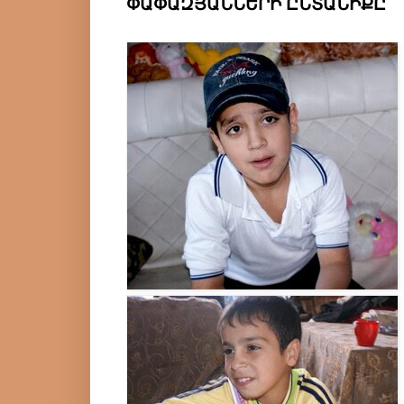
ՓԱՓԱԶՅԱՆՆԵՐԻ ԸՆՏԱՆԻՔԸ