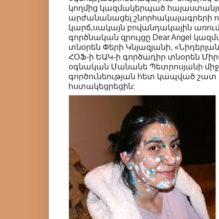
կողմից կազմակերպած հայաստանյա
արժանանացել շնորհակալագրերի ո
կարճ,սակայն բովանդակային առում
գործնական զրույցը Dear Angel կազ
տնօրեն Փերի Կնյազյանի, «Նիդերլա
ՀՕՖ-ի ԵԱԿ-ի գործադիր տնօրեն Մի
օգնական Մանանե Պետրոսյանի մի
գործունեության հետ կապված շատ
հստակեցրեցին: