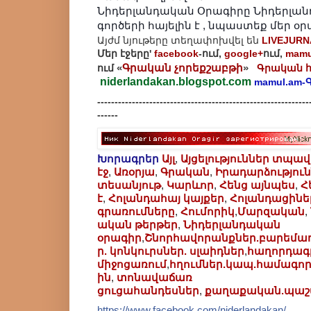
Նիդերլանդական Օրագիրը Նիդերլանդ
գործերի հայելին է , նպաստեք մեր 
Այժմ նյութերը տեղափոխվել են
LIVEJURN
Մեր էջերը'
facebook
-ում,
google+
ում,
mamu
«
Գրական չորեքշաբթի
»
ում
Գրական 
niderlandakan
.
blogspot.com
mamul.am-
----------------------------------------
---------------------
------
Խորագրեր
Այլ
,
Այցելություններ տպավ
էջ
,
Առօրյա
,
Գրական
,
Իրադարձությու
տեսանյութ
,
Կարևոր
,
Հենց այնպես
,
Հ
է
,
Հոլանդահայ կայքեր
,
Հոլանդացինե
գրառումները
,
Հումորիկ
,
Մարզական
,
ական թերթեր
,
Նիդերլանդական
օրագիր
,
Շնորհավորանքներ.բարեմա
ր. կոնկուրսներ. սլաիդներ
,
հաղորդագր
միջոցառում
,
հղումներ.կապ.համագոր
ին
,
տոնավաճառ
ցուցահանդեսներ
,
քաղաքական.պա
https://www.facebook.com/
niderlandakan/