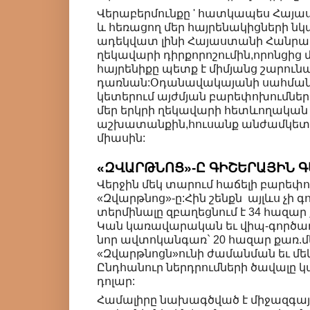
Վերաբերմունքը ' հատկապես Հայա
և հեռացող մեր հայրենակիցների ն
ադեկվատ լինի Հայաստանի Հանր
ղեկավարի դիրքորոշումին,որոնցից մ
հայրենիքը պետք է միմյանց շարունա
դառնան:Օդանավակայանի սահմանա
կետերում այժմյան բարեփոխումներ
մեր երկրի ղեկավարի հետևողական
աշխատանքին,հուսանք անժամկետ: 
միասին:
«ԶՎԱՐԹՆՈՑ»-Ը ԳԻՇԵՐԱՅԻՆ 
Վերջին մեկ տարում հաճելի բարե
«Զվարթնոց»-ը:Հին շենքն այլևս չի գ
տերմինալը զբաղեցնում է 34 հազար 
Կան կառավարական եւ վիպ-գործա
նոր ավտոկանգառ` 20 հազար քառ.
«Զվարթնոցն»ունի ժամանման եւ մե
Ընդհանուր ներդրումների ծավալը կազ
դոլար:
Համալիրը նախագծված է միջազգայի