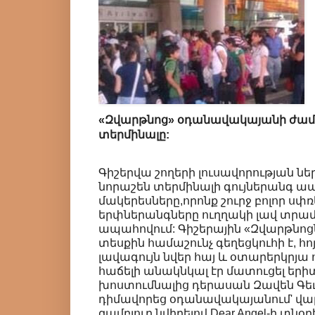
«Զվարթնոց» օդանավակայանի ժա
տերմինալը:
Գիշերվա շողերի լուսավորության ներ
նորաշեն տերմինալի գույներանգ ա
մակերեսները,որոնք շուրջ բոլոր սփռել
երփներանգները ուղղակի լավ տրամ
ապահովում: Գիշերային «Զվարթնոցն
տեսքին համաշունչ գեղեցկուհի է, հո
լավագույն նվեր հայ և օտարերկրյա 
հաճելի անակնկալ էր մատուցել եր
խոստումնալից դերասան Զավեն Գեւո
դիմավորեց օդանավակայանում' վա
զամբյուղ նվիրելով Dear Angel-ի տ