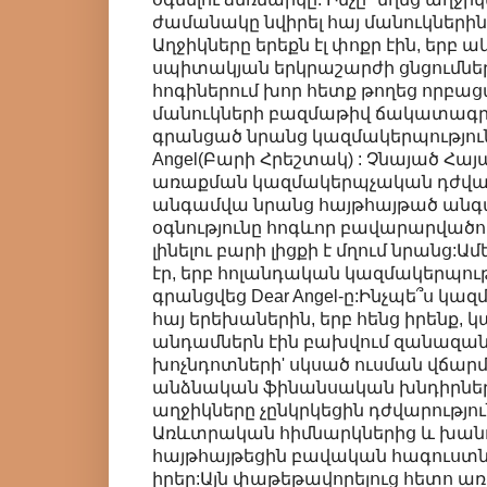
ժամանակը նվիրել հայ մանուկներին,
Աղջիկները երեքն էլ փոքր էին, եր
սպիտակյան երկրաշարժի ցնցումներ
հոգիներում խոր հետք թողեց որբա
մանուկների բազմաթիվ ճակատագրե
գրանցած նրանց կազմակերպությունը
Angel(Բարի Հրեշտակ) : Չնայած Հա
առաքման կազմակերպչական դժվար
անգամվա նրանց հայթհայթած անգ
օգնությունը հոգևոր բավարարված
լինելու բարի լիցքի է մղում նրանց:
էր, երբ հոլանդական կազմակերպութ
գրանցվեց Dear Angel-ը:Ինչպե՞ս կազ
հայ երեխաներին, երբ հենց իրենք,
անդամներն էին բախվում զանազա
խոչնդոտների' սկսած ուսման վճար
անձնական ֆինանսական խնդիրներո
աղջիկները չընկրկեցին դժվարությու
Առևտրական հիմնարկներից և խան
հայթհայթեցին բավական հագուստնե
իրեր:Այն փաթեթավորելուց հետո 