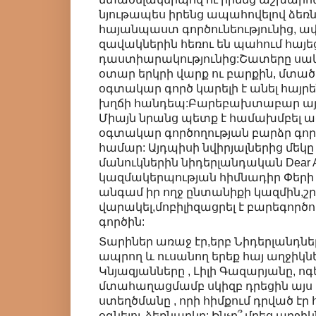
նյութապես իրենց ապահովելով ձեռն
հայանպաստ գործունեությունից, ավ
զավակներին հեռու են պահում հայե
դաստիարակությունից:Շատերը սակա
օտար երկրի վարք ու բարքին, մտածու
օգտակար գործ կարելի է անել հայր
խղճի հանդեպ:Բարեբախտաբար այ
Միայն նրանց պետք է համախմբել ազ
օգտակար գործողության բարձր գո
համար: Այդպիսի նվիրյալներից մեկը '
մանուկներին նիդերլանդական Dear A
կազմակերպության հիմնադիր Փերի Կ
անգամ իր ողջ ընտանիքի կազմին,
վարակել,մոբիլիզացրել է բարեգործ
գործին:
Տարիներ առաջ էր,երբ Նիդերլանդնե
ապրող և ուսանող երեք հայ աղջիկնե
Կնյազյանները , Լիլի Գազարյանը, ո
մտահաղացմամբ սկիզբ դրեցին այս
ստեղծմանը , որի հիմքում դրված էր
օգնելու ձեռնարկը: Ինչը՞ մղեց աղջիկ