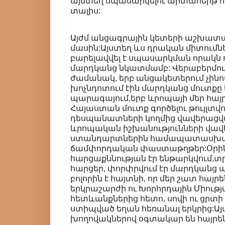
այնտեղ սպասարկելու արտահերթ հ
տալիս:
Այժմ անցագրային կետերի աշխատ
մասին:Այստեղ ևս դրական միտումնե
բարելավվել է սպասարկման որակն 
մարդկանց նկատմամբ: Վերաբերմու
ժամանակ, երբ անցակետերում չինո
խոչնդոտում էին մարդկանց մուտքը 
պարագայում,երբ ևրոպայի մեր հայ
Հայաստան մուտք գործելու թույլտվու
դեսպանատների կողմից վավերացվա
ևրոպական իշխանությունների վավ
ստանդարտներին համապատասխա
ճամփորդական փաստաթղթեր:Օրին
հարցաքննության էր ենթարկվում,տ
հարցեր, փորփրվում էր մարդկանց ա
բոլորին է հայտնի, որ մեր շատ հայր
երկրաշարժի ու Խորհրդային Միությ
հետևանքներից հետո, սովի ու ցրտ
ստիպված եղան հեռանալ երկրից:Այ
խողովակներով օգտակար են հայրեն