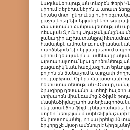
կազմակերպության տնօրեն Փերի Կն
սիրում է երեխաներին և առատ ձեռքե
նրանց մոտ ' ընդունեց ու իր օգտակ
քաջալերեց Նիդերլանդների թագավո
Հայաստանի Հանրապետության ար
դեսպան Ձյունիկ Աղաջանյանը:Նա մ
ջանադիր աշխատանքով հետամուտ է
համայնքն ամրակուռ ու միասնակա
դարձնելուն:Նիդերլանդներում ապրող
սիրում դեսպանին և ամենադրական
արտահայտում նրա գործունեության
բացառիկ,նաև հազվագյուտ երևույթ
բոլորն են ճանաչում և այդչափ ժող
ցուցա
ում: Օրերս Հայաստանի հ
բ
եր
հեռուստատեսության «Օտար, ամայ
ծրագիրը դեսպանի և տեղի հայերի 
փոխարեն միանգամից 2 ֆիլմ է թող
մասին,Ֆիլմաշարի ստեղծագործական
մեկ առանձին ֆիլմ էլ նկարահանել է
գործունեության մասին:Ֆիլմաշարի 
են խոստովանել , որ սա իրենց 10 տ
երկիրը չէ;Այսօր ամենուր է Նիդելան