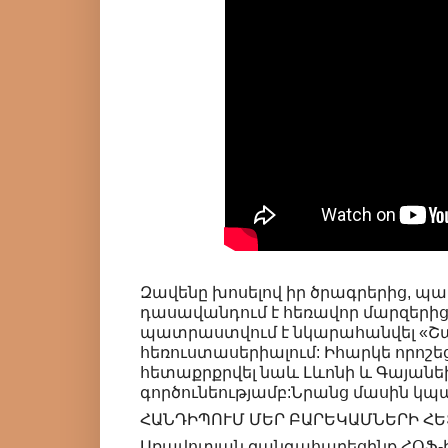
Զավենը խոսելով իր ծրագրերից, պա
դասավանդում է հեռավոր մարզերից 
պատրաստվում է նկարահանվել «Շա
հեռուստասերիալում: Իհարկե որոշե
հետաքրքրվել նաև Լևոնի և Գայան
գործունեությամբ:Նրանց մասին կպ
ՀԱՆԴԻՊՈՒՄ ՄԵՐ ԲԱՐԵԿԱՄՆԵՐԻ ՀԵ
Առավոտյան զանգահարեցինք ՀՕՖ-