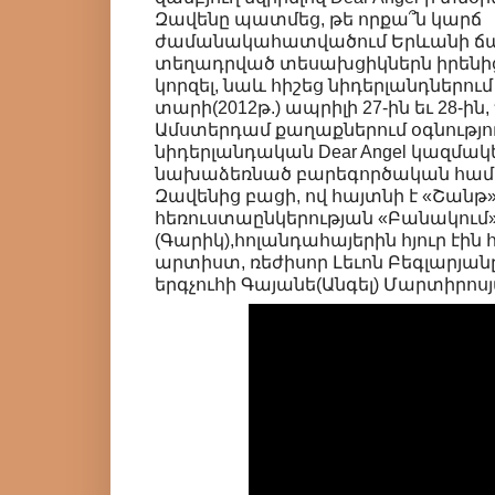
Զավենը պատմեց, թե որքա՞ն կարճ
ժամանակահատվածում Երևանի ճա
տեղադրված տեսախցիկներն իրենից
կորզել, նաև հիշեց նիդերլանդներում
տարի(2012թ.) ապրիլի 27-ին եւ 28-ին,
Ամստերդամ քաղաքներում օգնությո
նիդերլանդական Dear Angel կազմա
նախաձեռնած բարեգործական համեր
Զավենից բացի, ով հայտնի է «Շանթ
հեռուստաընկերության «Բանակում»
(Գարիկ),հոլանդահայերին հյուր էին
արտիստ, ռեժիսոր Լեւոն Բեգլարյանը (
երգչուհի Գայանե(Անգել) Մարտիրոսյ