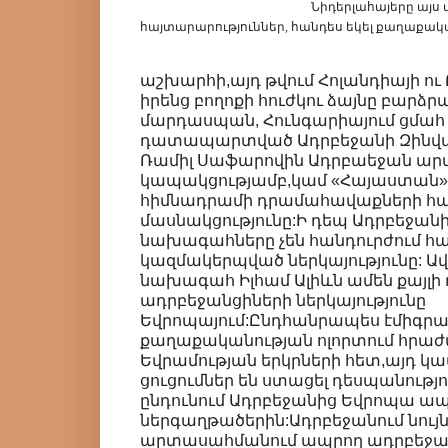
Նիդերլահայերը այս առիթով ա
հայտարարություններ, հանդես եկել քաղաքակ
աշխարհի,այդ թվում Հոլանդիայի ու 
իրենց բողոքի հուժկու ձայնը բարձր
մարդասպան, Հունգարիայում ցմա
դատապարտված Ադրբեջանի Զինվա
Ռամիլ Սաֆարովին Ադրբաեջան ար
կապակցությամբ,կամ «Հայաստան
հիմնադրամի դրամահավաքների հ
մասնակցությունը:Ի դեպ Ադրբեջանի
նախագահները չեն հանդուրժում հայ
կազմակերպված ներկայությունը: Ավ
նախագահ Իլհամ Ալիևն ամեն քայլի դի
ադրբեջանցիների ներկայությունը
Եվրոպայում:Ընդհանրապես էմիգրա
քաղաքականության ոլորտում հրաժա
Եվրամության երկրների հետ,այդ կ
ցուցումներ են ստացել դեսպանությո
ընդունում Ադրբեջանից Եվրոպա ա
ներգաղթածերին:Ադրբեջանում նույն
արտասահմանում ապրող ադրբեջան