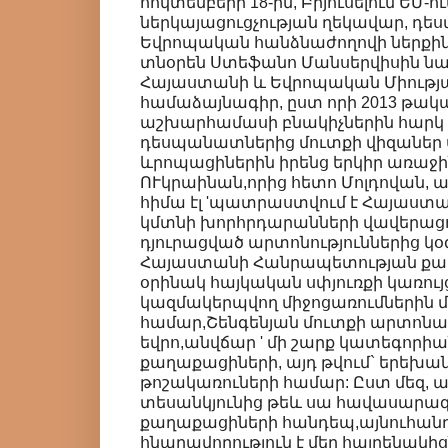
հոկտեմբերի 18-ին, Բրյուսելում ԵՄ-ու
ներկայացուցչության ղեկավար, դե
Եվրոպական հանձնաժողովի ներքին
տնօրեն Ստեֆանո Մանսերվիսին 
Հայաստանի և Եվրոպական Միությ
համաձայնագիր, ըստ որի 2013 թակ
աշխարհամասի բնակիչներին հարկ չ
դեսպանատներից մուտքի վիզաներ
ևրոպացիներին իրենց երկիր առաջին
ՈՒկրաինան,որից հետո Մոլդովան,
հիմա էլ 'պատրաստվում է Հայաստան
կմտնի խորհրդարանների վավերացո
դյուրացված արտոնություններից կ
Հայաստանի Հանրապետության քա
օրինակ հայկական սփյուռքի կառույ
կազմակերպվող միջոցառումներին 
համար,Շենգենյան մուտքի արտոնա
եվրո,անվճար ' մի շարք կատեգորի
քաղաքացիների, այդ թվում` երեխան
թոշակառուների համար: Ըստ մեզ, 
տեսանկյունից թեև սա հավասարազ
քաղաքացիների հանդեպ,այնուհանդե
հնարավորություն է մեր հայրենակի