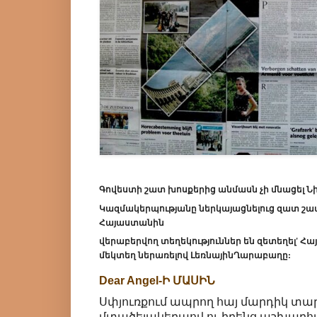
Գովեստի շատ խոսքերից անմասն չի մնացել Ն
Կազմակերպությանը ներկայացնելուց զատ շա
Հայաստանին
վերաբերվող տեղեկություններ են զետեղել' 
մեկտեղ ներառելով ԼեռնայինՂարաբաղը:
Dear Angel-Ի ՄԱՍԻՆ
Սփյուռքում ապրող հայ մարդիկ տար
մտածելակերպով ու իրենց աշխարհ