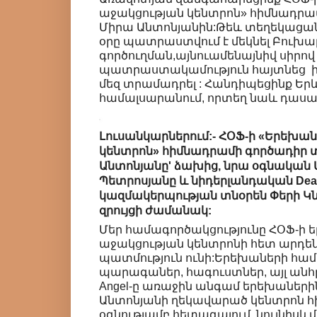
աջակցության կենտրոն» հիմնադրա
Միրա Անտոնյանին:Թեև տեղեկացանք
օրը պատրաստվում է մեկնել Բուխ
գործուղման,այնուամենայնիվ սիրով
պատրաստակամություն հայտնեց ի
մեզ տրամադրել : Հանդիպեցինք Ե
համալսարանում, որտեղ նաև դասավ
Լուսանկարներում:- ՀՕՖ-ի «Երեխա
կենտրոն» հիմնադրամի գործադիր 
Անտոնյանը' ձախից, նրա օգնական
Պետրոսյանը և նիդերլանդական Dear
կազմակերպության տնօրեն Փերի Կ
զրույցի ժամանակ:
Մեր համագործակցությունը ՀՕՖ-ի 
աջակցության կենտրոնի հետ արդե
պատմություն ունի:Երեխաների հա
պարագաներ, հագուստներ, այլ անհր
Angel-ը առաջին անգամ երեխաներին
Անտոնյանի ղեկավարած կենտրոն 
օգնությամբ,հետագայում նույնիսկ 