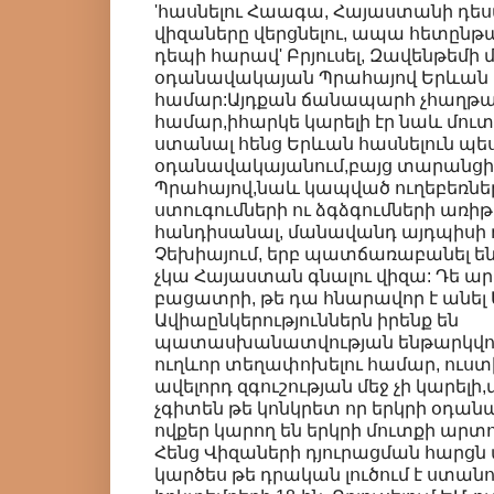
'հասնելու Հաագա, Հայաստանի դե
վիզաները վերցնելու, ապա հետընթ
դեպի հարավ' Բրյուսել, Զավենթեմի
օդանավակայան Պրահայով Երևան մ
համար:Այդքան ճանապարհ չհաղթա
համար,իհարկե կարելի էր նաև մու
ստանալ հենց Երևան հասնելուն պես
օդանավակայանում,բայց տարանցիկ
Պրահայով,նաև կապված ուղեբեռներ
ստուգումների ու ձգձգումների առիթ
հանդիսանալ, մանավանդ այդպիսի դ
Չեխիայում, երբ պատճառաբանել ե
չկա Հայաստան գնալու վիզա: Դե ար
բացատրի, թե դա հնարավոր է անել 
Ավիաընկերություններն իրենք են
պատասխանատվության ենթարկվո
ուղևոր տեղափոխելու համար, ուստ
ավելորդ զգուշության մեջ չի կարել
չգիտեն թե կոնկրետ որ երկրի օդա
ովքեր կարող են երկրի մուտքի ար
Հենց Վիզաների դյուրացման հարցն
կարծես թե դրական լուծում է ստանո