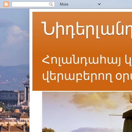
Նիդերլան
Հոլանդահայ կ
վերաբերող օ