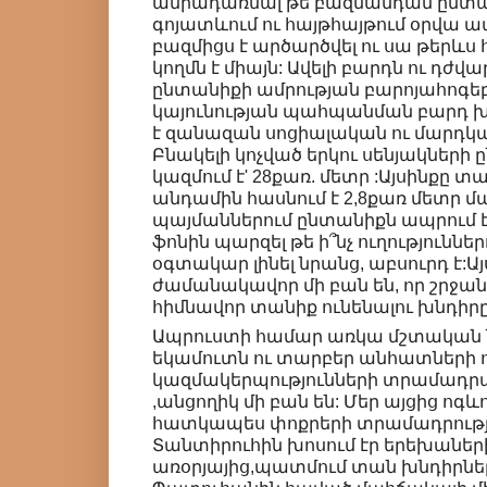
անրադառնալ թե բազմանդամ ընտան
գոյատևում ու հայթհայթում օրվա ա
բազմիցս է արծարծվել ու սա թերևս
կողմն է միայն: Ավելի բարդն ու դժ
ընտանիքի ամրության բարոյահոգե
կայունության պահպանման բարդ խ
է զանազան սոցիալական ու մարդկայ
Բնակելի կոչված երկու սենյակների 
կազմում է' 28քառ. մետր :Այսինքը տ
անդամին հասնում է 2,8քառ մետր մ
պայմաններում ընտանիքն ապրում է
ֆոնին պարզել թե ի՞նչ ուղություններ
օգտակար լինել նրանց, աբսուրդ է:Այ
ժամանակավոր մի բան են, որ շրջանց
հիմնավոր տանիք ունենալու խնդիրը
Ապրուստի համար առկա մշտական 
եկամուտն ու տարբեր անհատների 
կազմակերպությունների տրամադրած
,անցողիկ մի բան են: Մեր այցից ոգ
հատկապես փոքրերի տրամադրությու
Տանտիրուհին խոսում էր երեխաներ
առօրյայից,պատմում տան խնդիրնե