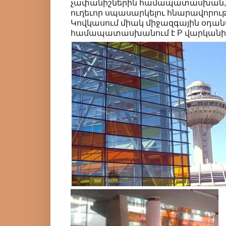
չափանիշներին համապատասխան, տ
ուղեւոր սպասարկելու հնարավորու
Կովկասում միակ միջազգային օդան
համապատասխանում է P վարկանիշ