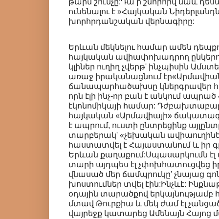
թարմ շունչը:Դա ի շնորհիվ նաև դես
ունենալու է »Հայկական Նիդերլանդ
խորհրդանշական վերնագիրը:
Երևան մեկնելու համար ամեն դեպքո
հայկական ավիափոխադրող ընկերու
կլիներ ուղիղ չվերթ' ինչպիսին Ամս
առաջ իրականացնում էր«Արմավիան»
ճանապարհածախսը կներգրավեր հա
որն էլի ինչ-որ բան է անկում ապր
էկոնոմիկայի համար: Դժբախտաբար
հայկական «Արմավիայի» ճակատագի
է ապրում, ուստի ընտրեցինք այլըն
տարբերակ' «չեխական ավիաուղիներ
հաստատվել է Հայաստանում և իր գ
Երևան քաղաքում:Սպասարկումն էլ վ
տարի այդպես էլ չփոխհատուցվեց իր
վնասած մեր ճամպրուկը' չնայաց գ
խոստումներ տվել էին:Ինչևէ: Ինքնա
օդային տարածքով երկայնությամբ 
մտավ Թուրքիա և մեկ ժամ էլ չանց
վայրեջք կատարեց Ամենայն Հայոց 