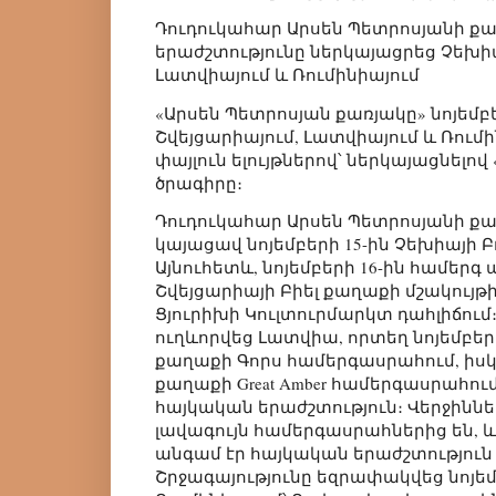
Դուդուկահար Արսեն Պետրոսյանի քա
երաժշտությունը ներկայացրեց Չեխիա
Լատվիայում և Ռումինիայում
«Արսեն Պետրոսյան քառյակը» նոյեմբեր
Շվեյցարիայում, Լատվիայում և Ռում
փայլուն ելույթներով՝ ներկայացնելո
ծրագիրը։
Դուդուկահար Արսեն Պետրոսյանի ք
կայացավ նոյեմբերի 15-ին Չեխիայի Բ
Այնուհետև, նոյեմբերի 16-ին համերգ
Շվեյցարիայի Բիել քաղաքի մշակույթի
Ցյուրիխի Կուլտուրմարկտ դահլիճում
ուղևորվեց Լատվիա, որտեղ նոյեմբերի
քաղաքի Գորս համերգասրահում, իսկ 
քաղաքի Great Amber համերգասրահու
հայկական երաժշտություն։ Վերջիննե
լավագույն համերգասրահներից են, 
անգամ էր հայկական երաժշտություն
Շրջագայությունը եզրափակվեց նոյեմ