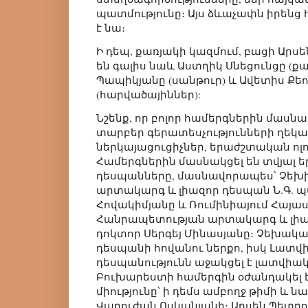
պատմությունը։ Այս ձևաչափն իրենց 
է նա։
Ի դեպ, քառյակի կազմում, բացի Արս
են գալիս նաև Աստղիկ Սնեցունցը (քա
Պապիկյանը (սանթուր) և Ավետիս Քե
(հարվածայիններ):
Նշենք, որ բոլոր համերգներին մասնա
տարբեր գերատեսչությունների ղեկա
ներկայացուցիչներ, երաժշտական ոլ
Համերգներին մասնակցել են տվյալ 
դեսպանները, մասնավորապես՝ Չեխ
արտակարգ և լիազոր դեսպան Ն.Գ. 
Հովակիմյանը և Ռումինիայում Հայ
Հանրապետության արտակարգ և լիազ
դոկտոր Սերգեյ Մինասյանը։ Չեխակա
դեսպանի հովանու ներքո, իսկ Լատվի
դեսպանությունն աջակցել է լատվիա
Բուխարեստի համերգին օժանդակել 
միությունը՝ ի դեմս ամբողջ թիմի և
Վարուժան Ոսկանյանի։ Արսեն Պետրոս