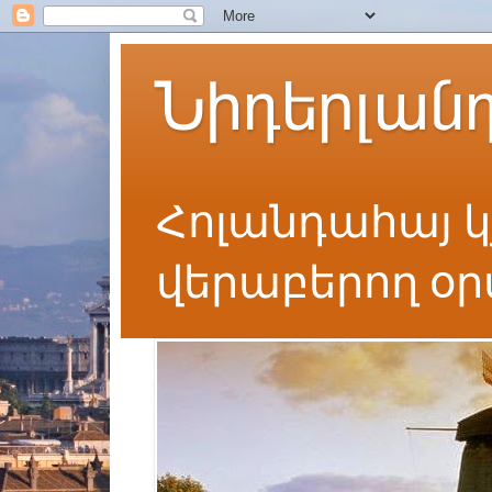
Նիդերլան
Հոլանդահայ կ
վերաբերող օ