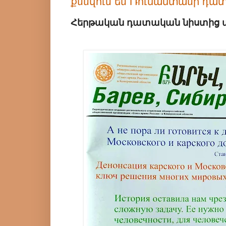
քննվում են Ռուսաստանի դա
Հերթական դատական նիստից 