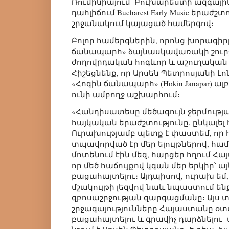
Ռումինիայում՝ Բուխարեստի ազգա
դահլիճում Bucharest Early Music երա
շրջանակում կայացած համերգով։
Բոլոր համերգներին, որոնց խորագիր
ճանապարհ» ձայնասկավառակի շուրջ 
ժողովրդական հոգևոր և աշուղական
Հիշեցնենք, որ Արսեն Պետրոսյանի Լ
«Հոգին ճանապարհ» (Hokin Janapar) ա
ունի ամբողջ աշխարհում։
«Հանդիսատեսը մեծագույն ջերմությամ
հայկական երաժշտությունը, ընկալել
Ուրախությամբ պետք է փաստեմ, որ
տպավորված էր մեր ելույթներով, հա
մոտենում էին մեզ, հարցեր հղում Հա
որ մեծ հաճույքով կգան մեր երկիր՝ այ
բացահայտելու։ Այդպիսով, ուրախ եմ, 
մշակույթի լեզվով նաև նպաստում ենք
զբոսաշրջության զարգացմանը։ Այս 
շրջագայությունները Հայաստանը օ
բացահայտելու և գրավիչ դարձնելու ա