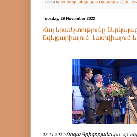
Posted by
@Նիդերլանդական Օրագիր
at
22:18
No
Tuesday, 29 November 2022
Հայ երաժշտությունը ներկայա
Շվեյցարիայում, Լատվիայում և
28.11.2022/
Ռոզա Գրիգորյան
/Նիդ. օրագ