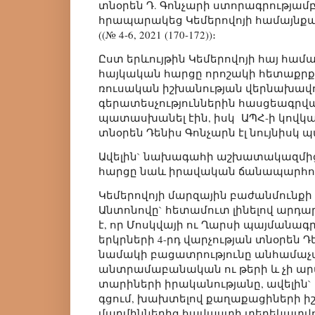
տնօրեն Դ. Գոնչարի ստորագրությա
հրապարակեց Կեմերովոյի համայնքայի
((№ 4-6, 2021 (170-172))։
Ըստ երևույթին Կեմերովոյի հայ համ
հայկական հարցը որոշակի հետաքրքր
ռուսական իշխանության վերնախավու
գերատեսչություններին հասցեագրված
պատասխանել էին, իսկ ԱՊՀ-ի կովկա
տնօրեն Դենիս Գոնչարն էլ նույնիսկ
Ավելին` նախագահի աշխատակազմից 
հարցը նաև իրավական ճանապարհով լ
Կեմերովոյի մարզային բաժանմունք
Անտոնովը` հետամուտ լինելով արդար
է, որ Մոսկվայի ու Ղարսի պայմանագ
երկրների 4-րդ վարչության տնօրեն 
նամակի բացատրությունը անհամաչա
անտրամաբանական ու թերի և չի ար
տարիների իրականությանը, ավելին` մ
գցում, խախտելով քաղաքացիների 
մարմիններից հավաստի տեղեկատվո