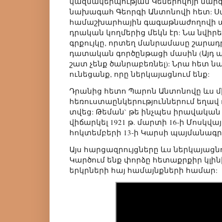
կազմակերպության Կեմերովոյի մար
նախագահ Գեորգի Անտոնովի հետ: Ս
համաշխարհային գագաթնաժողովի 
դրական կողմերից մեկն էր: Նա նվիր
գրքույկը, որտեղ մանրամասը շարադր
դատական գործընթացի մասին (Այդ
շատ չենք ծանրաբեռնել): Նրա հետ ն
ունեցանք, որը ներկայացնում ենք:
Դրանից հետո Պարոն Անտոնովը ևս մ
հեռուստաընկերություններում եղավ 
տվեց: Թեման` թե ինչպես իրավակ
վիճարկել 1921 թ. մարտի 16-ի Մոսկվա
հոկտեմբերի 13-ի Կարսի պայմանագր
Այս հարցազրույցները ևս ներկայացնո
Կարծում ենք փորձը հետաքրքիր կլին
երկրների հայ համայնքների համար: