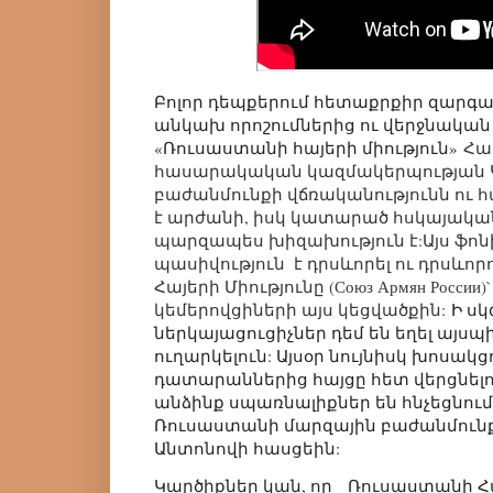
Բոլոր դեպքերում հետաքրքիր զարգաց
անկախ որոշումներից ու վերջնական
«Ռուսաստանի հայերի միություն»
Հա
հասարակական կազմակերպության Կե
բաժանմունքի վճռականությունն ու հ
է արժանի, իսկ կատարած հսկայակ
պարզապես խիզախություն է:Այս ֆոն
պասիվություն  է դրսևորել ու դրսևո
Հայերի Միությունը (Союз Армян России
կեմերովցիների այս կեցվածքին:
Ի սկ
ներկայացուցիչներ դեմ են եղել այս
ուղարկելուն: Այսօր նույնիսկ խոսակց
դատարաններից հայցը հետ վերցնելու
անձինք սպառնալիքներ են հնչեցնում
Ռուսաստանի մարզային բաժանմունք
Անտոնովի հասցեին:
Կարծիքներ կան, որ Ռուսաստանի Հա