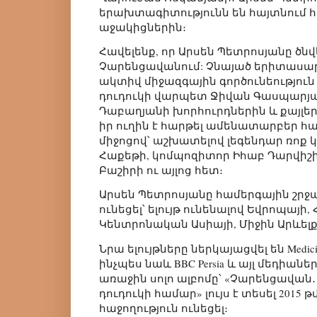
երախտագիտությունն են հայտնում 
աջակիցներին։
Հավելենք, որ Արսեն Պետրոսյանը ծնվել
Չարենցավանում: Չնայած երիտասար
ակտիվ միջազգային գործունեություն 
դուդուկի վարպետ Ջիվան Գասպարյան
Դաբաղյանի խորհուրդներին և քայլե
իր ուղին է հարթել ամենատարբեր հ
միջոցով՝ աշխատելով լեգենդար ռոք
Հաքեթի, կոմպոզիտոր Իհաբ Դարվիշի
Բաշիրի ու այլոց հետ։
Արսեն Պետրոսյանը համերգային շրջա
ունեցել՝ ելույթ ունենալով Եվրոպայի,
Կենտրոնական Ասիայի, Միջին Արևելք
Նրա ելույթները ներկայացվել են Medici.t
ինչպես նաև BBC Persia և այլ մեդիան
առաջին սոլո ալբոմը՝ «Չարենցավան․
դուդուկի համար» լույս է տեսել 2015 
հաջողություն ունեցել։