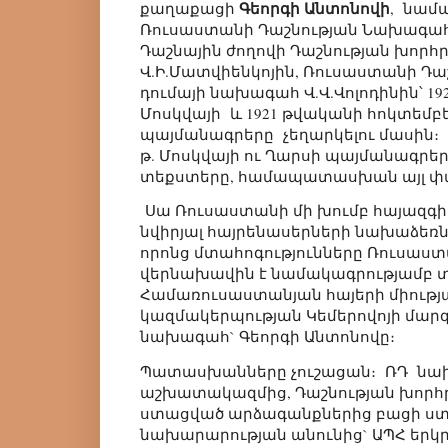
Գեորգի Անտոնովի
քաղաքացի
, նամա
Ռուսաստանի Դաշնության Նախագահ 
Դաշնային ժողովի Դաշնության խոր
Վ.Ի.Մատվիենկոյին, Ռուսաստանի Դաշ
դումայի նախագահ Վ.Վ.Վոլոդինին՝ 192
Մոսկվայի և 1921 թվականի հոկտեմբե
պայմանագրերը չեղարկելու մասին։ Դ
թ. Մոսկվայի ու Ղարսի պայմանագրե
տեքստերը, համապատասխան այլ փ
Սա Ռուսաստանի մի խումբ հայազգի
նվիրյալ հայրենասերների նախաձեռ
որոնց մտահոգությունները Ռուսաստ
վերնախավին է նամակագրությամբ տ
Համառուսաստանյան հայերի միութ
կազմակերպության Կեմերովոյի մար
նախագահ` Գեորգի Անտոնովը։
Պատասխանները չուշացան։ ՌԴ ն
աշխատակազմից, Դաշնության խորհր
ստացված արձագանքներից բացի ստ
նախարարության անունից` ԱՊՀ երկրն