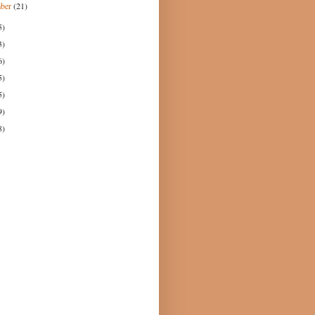
mber
(21)
5)
3)
6)
5)
5)
9)
8)