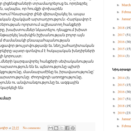
ր լիցենզիաների տրամադրելուց եւ որդեգրել
Marc
►
, այնպես, որ հումքի փոխարեն
Febru
►
րսում հնարավոր լինի վերամշակել եւ ապա
ական մշակված արտադրություն: Հարկավոր է
Janua
►
բերության ոլորտում աշխատող հանքերի
2018
(19
►
րը, խախտումներ նկատելու դեպքում խիստ
արկել նախկին իշխանության բոլոր այն
2017
(51
►
ում ժամանակի բնապահպանության
2016
(30
►
ցավոր թույլտվությամբ եւ նեղ շահադիտական
2015
(15
►
երկիրը այսօր գտնվում է հսկայական խնդիրների
լի կորուստ:
2014
(3)
►
ւմների կարգավորել հանքերի սեփականության
հարստություն են եւ պետությունը պիտի
Նիդ.օրագր
կցությունը, մասնաբաժինը եւ իրավասությունը՝
արստությունը: Ժողովրդի առողջությունը,
2014
(3)
►
յունն ու անվտանգությունը եւ ազգային
2015
(15
►
կարկելի են:
2016
(30
►
ումար
2017
(51
►
2018
(19
►
2019
(23
▼
Janua
►
Febru
►
ագիր
at
23:15
No comments: