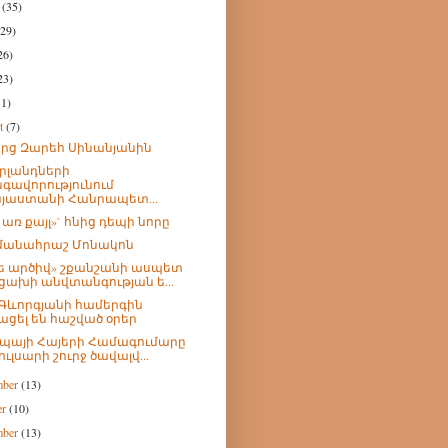
h
(35)
(29)
26)
23)
11)
st
(7)
արց Զարեհ Սինանյանին
րլանդների
գավորությունում
յաստանի Հանրապետ...
 առ քայլ»` հնից դեպի նորը
մանահրաշ Մոնակոն
ե արծիվ» շքանշանի ասպետ
ցախի անվտանգության ե...
Գևորգյանի համերգին
ացել են հաշված օրեր
պայի Հայերի Համագումարը
ուլսարի շուրջ ծավալվ...
mber
(13)
er
(10)
mber
(13)