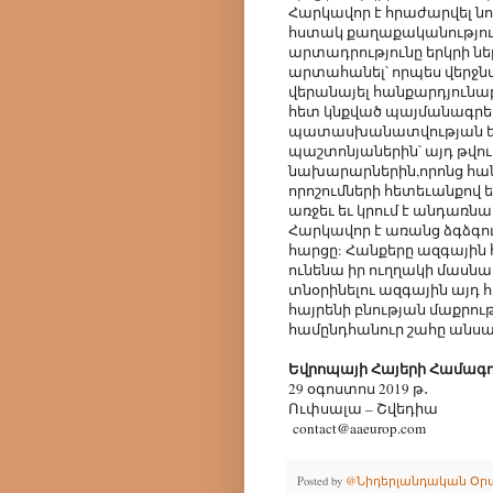
Հարկավոր է հրաժարվել նո
հստակ քաղաքականություն
արտադրությունը երկրի նե
արտահանել՝ որպես վերջն
վերանայել հանքարդյունա
հետ կնքված պայմանագրե
պատասխանատվության ենթ
պաշտոնյաներին՝ այդ թվ
նախարարներին,որոնց հան
որոշումների հետեւանքով 
առջեւ եւ կրում է անդառնա
Հարկավոր է առանց ձգձգո
հարցը: Հանքերը ազգային 
ունենա իր ուղղակի մասնա
տնօրինելու ազգային այդ հ
հայրենի բնության մաքրութ
համընդհանուր շահը անսա
Եվրոպայի Հայերի Համագ
29 օգոստոս 2019 թ․
Ուփսալա – Շվեդիա
contact@aaeurop.com
Posted by
@Նիդերլանդական Օր