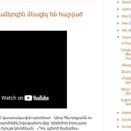
Marc
►
April
►
ամերգին մնացել են հաշված
May
(
►
June
(
►
July
(
►
Augu
▼
10 հ
Նիդե
Թա
Հա
«Քայլ
Զար
«Ոսկ
Ար
Արա 
մն
Եվրո
Ամ
Septe
►
ՀՀ վաստակավոր արտիստ Արա Գևորգյանն ու
Octob
►
արմոնիկ նվագախումբը ՝դիրիժոր Էդուարդ
Nove
►
 ելույթ կունենան «Դու պիտի ճախրես»