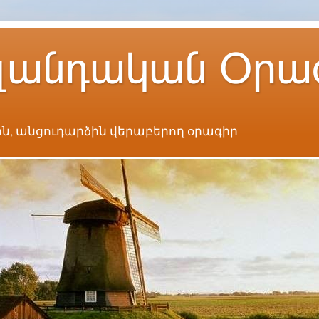
լանդական Օրա
ն, անցուդարձին վերաբերող օրագիր