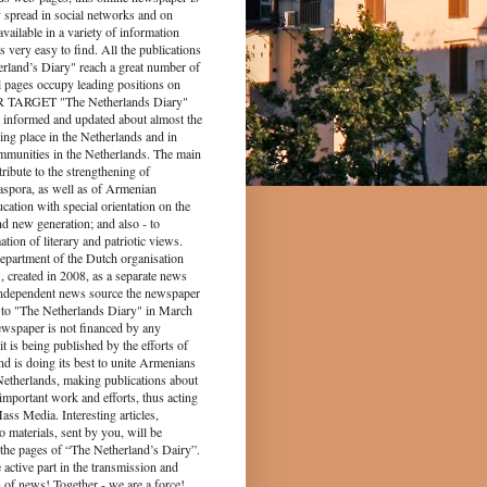
y spread in social networks and on
s available in a variety of information
s very easy to find. All the publications
rland’s Diary" reach a great number of
l pages occupy leading positions on
UR TARGET "The Netherlands Diary"
 informed and updated about almost the
king place in the Netherlands and in
munities in the Netherlands. The main
tribute to the strengthening of
spora, as well as of Armenian
ucation with special orientation on the
d new generation; and also - to
tion of literary and patriotic views.
epartment of the Dutch organisation
 created in 2008, as a separate news
independent news source the newspaper
to "The Netherlands Diary" in March
ewspaper is not financed by any
it is being published by the efforts of
nd is doing its best to unite Armenians
 Netherlands, making publications about
 important work and efforts, thus acting
ass Media. Interesting articles,
o materials, sent by you, will be
the pages of “The Netherland’s Dairy”.
 part in the transmission and
 of news! Together - we are a force!