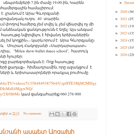
սեպտեմբերի 7-ին ժամը 19։00-ին, Կարեն
Dece
►
համերգային համալիրում:
2020
(36
►
է. լրանում է Արա Գևորգյանի
ովանդակ ուղու 40 տարին:
2021
(25
►
 փողով համերգ չեմ տվել և չեմ վճարվել ոչ մի
2022
(11
►
 անձնական ցանկությունն է եղել: Այս անգամ
2023
(13
►
 հասույթը նվիրվելու է հիվանդ երեխաներին:
նել իմ կողքին»,- կարևորում է Արա Գևորգյանը։
2024
(15
►
նաև Մուրադ Հակոբյանի «Սարդարապատ»
2025
(31
►
''Milen show-ballet dance school'', հատուկ
2026
(22
►
անի հյուրեր:
գը բարեգործական է: Ողջ հասույթը
րի քաղաք» հիմնադրամին, որը աջակցում է
ների և երիտասարդների որակյալ բուժումը
mPublicTV/videos/513584849387564/UzpfSTE3MjM2MDgy
DIxMzE4MjgwNQ/
t.ly/2X0S6Mo
կամ զանգահարեք 060 276 000
ագիր
at
22:13
No comments:
քանշանի ասպետ Արցախի