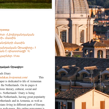
траница
ոտ «Նիդերլանդական
ի» մասին
անդների մասին
լանդական Օրագիրը» 5
ն է (փաստացի՝ 9)
արներ / Foto
նդական Օրագիր»
nds Diary
landakan.livejournal.com/
This
per is dedicated to life of Armenian
the Netherlands. On its pages it
ious literary, cultural, social and
nts. Netherlands’ Dairy is being
the Netherlands, having great popularity
etherlands and in Armenia, as well as
ns living in different parts of Europe.
us web-pages, this online newspaper is