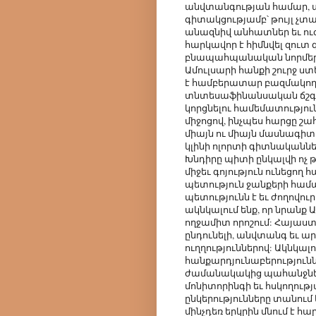
անվտանգության համար, 
գիտակցությամբ՝ թույլ չտա
անազնիվ անհատներ եւ ուժ
հարկավոր է հիմնվել զու
բնապահպանական նորմերի
Ամուլսարի հանքի շուրջ ս
է համբերատար բազմակողմ
տնտեսաֆինանսական ճշգրիտ
կորցնելու համեմատություն
միջոցով, ինչպես հարցը շա
միայն ու միայն մասնագի
կլինի ոլորտի գիտնականն
Խնդիրը պիտի ընկալվի ոչ 
միջեւ գոյություն ունեցող 
պետություն ջանքերի համատ
պետությունն է եւ ժողովու
ակնկալում ենք, որ նրանք
ողջամիտ որոշում: Հայաս
ընդունելի, անվտանգ եւ 
ուղղություններով: Ակնկալո
հանքարդյունաբերություն
ժամանակակից պահանջն
մոնիտորինգի եւ հսկողու
ընկերությունները տանում
մինչդեռ երկրին մնում է հ