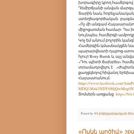
խորագիրը կրող համերգով 
Դեմիրճյանի անվան մարզա
Տարին նաև հոբելյանական 
ստեղծագործական բազմաբ
«Ոչ մի անգամ Հայաստանում
միջոցառման համար: Դա իմ
նույնպես, համերգի ամբողջ
Կոչ եմ անում բոլորին կանգ
Համերգին կմասնակցեն 
պարարվեստի դպրոց-ստուդիա, 
հյուր`Rony Barrak և այլ անվ
«Դու պիտի ճախրես» համեր
տրամադրվելու է «Ժպիտնե
քաղցկեղով հիվանդ երեխա
Հայաստանում։
https://www.facebook.com/Ar
MDQ1Mzk3NDY6MjQwMzg0N
Տոմսերն առցանց
https://bi
Posted by
@Նիդերլանդական Օր
«Ոսկե արծիվ» շ