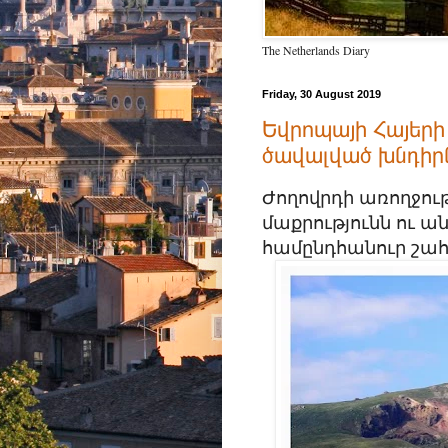
The Netherlands Diary
Friday, 30 August 2019
Եվրոպայի Հայերի
ծավալված խնդիր
Ժողովրդի առողջութ
մաքրությունն ու ա
համընդհանուր շահ