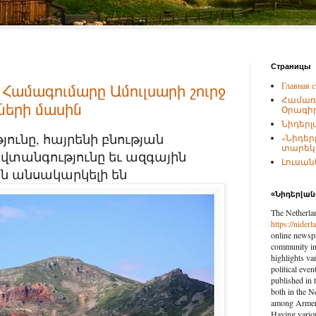
Страницы
Главная с
 Համագումարը Ամուլսարի շուրջ
Համառ
ների մասին
Օրագիր
Նիդերլ
յունը, հայրենի բնության
«Նիդեր
տարեկա
նվտանգությունը եւ ազգային
Լուսանկ
ն անսակարկելի են
«Նիդերլա
The Netherla
https://nider
online newspa
community in 
highlights var
political eve
published in 
both in the N
among Armenia
Having vario