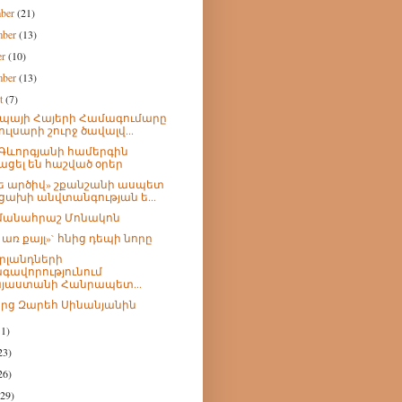
mber
(21)
mber
(13)
er
(10)
mber
(13)
st
(7)
պայի Հայերի Համագումարը
ուլսարի շուրջ ծավալվ...
Գևորգյանի համերգին
ացել են հաշված օրեր
ե արծիվ» շքանշանի ասպետ
ցախի անվտանգության ե...
մանահրաշ Մոնակոն
 առ քայլ»` հնից դեպի նորը
րլանդների
գավորությունում
յաստանի Հանրապետ...
արց Զարեհ Սինանյանին
11)
23)
26)
(29)