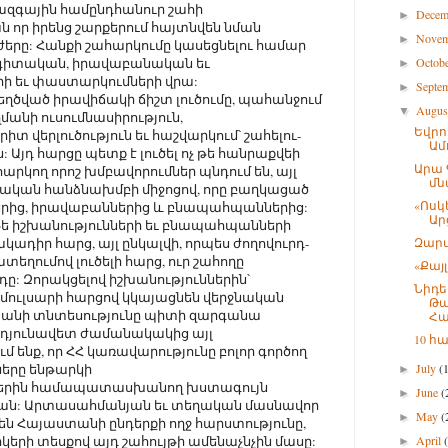
ազգային համընդհանուր շահի
Dece
►
ն որ իրենց շարքերում հայտնվեն նման
Nove
►
երը: Հանքի շահարկումը կասեցնելու համար
տ գիտական, իրավաբանական եւ
Octob
►
 եւ փաստարկումների վրա:
Septe
►
տեղծված իրավիճակի ճիշտ լուծումը, պահանջում
Augu
▼
անի ուսումնասիրություն,
Եվրո
 վերլուծություն եւ հաշվարկում՝ շահելու-
Ամ
: Այդ հարցը պետք է լուծել ոչ թե հանրաքվեի
Արա 
հարկող որոշ խմբավորումներ պնդում են, այլ
մն
տական հանձնախմբի միջոցով, որը բաղկացած
«Ոսկ
երից, իրավաբաններից և բնապահպաններից:
Ար
թե իշխանությունների եւ բնապահպանների
հակադիր հարց, այլ ընկալվի, որպես ժողովուրդ-
Զար
եղումով լուծելի հարց, ուր շահողը
«Քայլ
րդը: Զորակցելով իշխանություններին՝
Նիդե
 Ամուլսարի հարցով կկայացնեն վերջնական
Թա
տանի տնտեսությունը պիտի զարգանա
Հա
արդյունավետ ժամանակակից այլ
10 հ
ւմ ենք, որ ՀՀ կառավարությունը բոլոր գործող
ները ենթարկի
July
(
►
երին համապատասխանող խստագույն
June
(
►
թյան: Արտասահմանյան եւ տեղական մասնավոր
May
(
►
 են Հայաստանի ընդերքի ողջ հարստությունը,
արկերի տեսքով այդ շահույթի ամենաչնչին մասը:
April
►