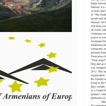
being activel
Internet: it i
systems and i
of "The Nethe
people and al
Internet. O
will keep you
all events, ta
Armenian com
goal is to con
Armenian Dia
traditional ed
youngsters an
promote forma
From press-d
"Dear Angel",
blog and an 
was renamed 
2012. This n
organisation: 
the founder a
living in the
their socially
as a United M
pictures, vide
published on 
Take active
dissemination