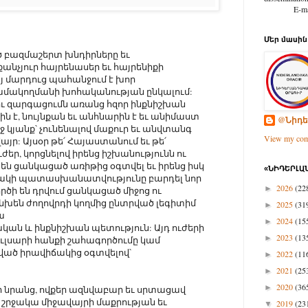
E-mail: d
Մեր մասին
ծ բազմաշերտ խնդիրները եւ
նչյուր հայրենասեր եւ հայրենիքի
 մարդուց պահանջում է խոր
ամակողմանի խոհականության ընկալում:
ու զարգացումն առանց հզոր ինքնիշխան
է, նույնքան եւ անհնարին է եւ անիմաստ
@Նիդե
ջ կյանք՝ չունենալով մաքուր եւ անվտանգ
View my comp
այր: Այսօր թե՛ Հայաստանում եւ թե՛
ժեր, կորցնելով իրենց իշխանությունն ու
ն ցանկացած առիթից օգտվել եւ իրենց իսկ
«ՆԻԴԵՐԼԱՆ
ճակի պատասխանատվությունը բարդել նոր
2026
(22
►
րծի են դրվում ցանկացած միջոց ու
խեն ժողովրդի կողմից ընտրված լեգիտիմ
2025
(31
►
ա
2024
(15
►
ան և ինքնիշխան պետություն: Այդ ուժերի
2023
(13
►
ուլսարի հանքի շահագործումը կամ
ծված իրավիճակից օգտվելով՝
2022
(11
►
2021
(25
►
2020
(36
►
որ նրանց, ովքեր ազնվաբար եւ սրտացավ
ւ շրջակա միջավայրի մաքրության եւ
2019
(23
▼