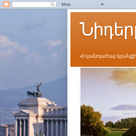
Նիդեր
Հոլանդահայ կյանքի