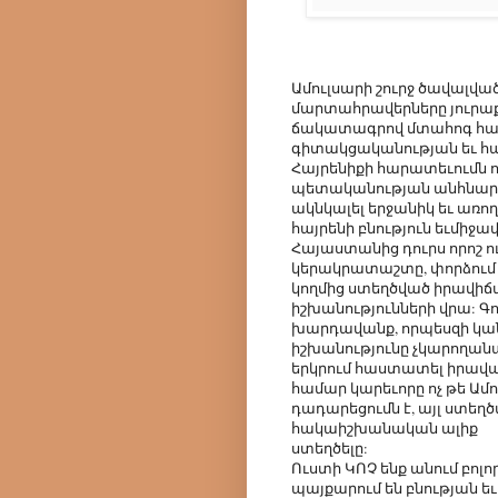
Ամուլսարի շուրջ ծավալվա
մարտահրավերները յուրաքա
ճակատագրով մտահոգ հայ
գիտակցականության եւ հ
Հայրենիքի հարատեւումն 
պետականության անհնարին 
ակնկալել երջանիկ եւ առող
հայրենի բնություն եւմիջավ
Հայաստանից դուրս որոշ ու
կերակրատաշտը, փորձում ե
կողմից ստեղծված իրավի
իշխանությունների վրա: Գո
խարդավանք, որպեսզի կան
իշխանությունը չկարողան
երկրում հաստատել իրավակ
համար կարեւորը ոչ թե Ամ
դադարեցումն է, այլ ստեղ
հակաիշխանական ալիք
ստեղծելը:
Ուստի ԿՈՉ ենք անում բոլ
պայքարում են բնության ե