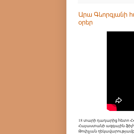
Արա Գևորգյանի հ
օրեր
18 տարի դադարից հետո 
Հայաստանի ազգային ֆիլհ
Թոփչյան ղեկավարությամբ