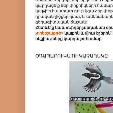
կարդացե՛ք ձեր փոքրիկների համար:
կաթիլը հաստատ դուր կգա ձեր փոք
դրական լիցքեր կտա, և ամենակարև
գեղագիտական ճաշակ:
Հետևե՛ք նաև «Նիդերլանդական օրա
չորեքշաբթի
» կայքին և մյուս էջերին
հեքիաթները կարդալու համար:
ՕԴԱՊԱՐՈՒԿՆ ՈՒ ԿԱՉԱՂԱԿԸ