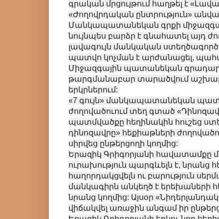
գրական մրցույթում հաղթել է «Լավա
«Ժողովրդական ընտրություն» անվ
Մանկապատանեկան գրքի միջազգայի
նույնպես բարձր է գնահատել այդ ժո
լավագույն մանկական ստեղծագործո
պատվո կոչման է արժանացել, պահվո
Միջազգային պատանեկան գրադարան
թարգմանաբար տարածվում աշխար
երկրներում:
«7 գույն» մանկապատանեկան պատ
ժողովածուում տեղ գտած «Դինոզավ
պատմվածքը հեղինակին հուշեց ստ
դինոզավրը» հեքիաթների ժողովածու
սիրվեց ընթերցողի կողմից:
Երազիկ Գրիգորյանի հավատամքը մ
ուրախություն պարգևելն է, նրանց 
հաղորդակցվելն ու բարություն սերմ
մանկագիրն անկեղծ է երեխաների հետ
նրանց կողմից: Այսօր «Նիդերլանդ
վիճակվել առաջին անգամ իր ընթերց
Երազիկ Գրիգորյանի երկու նոր հեք