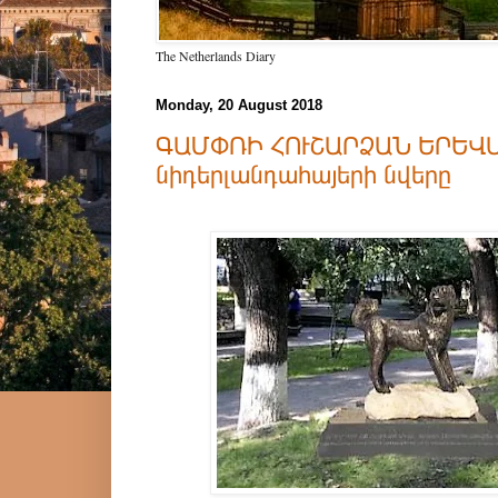
The Netherlands Diary
Monday, 20 August 2018
ԳԱՄՓՌԻ ՀՈՒՇԱՐՁԱՆ ԵՐԵՎԱ
նիդերլանդահայերի նվերը