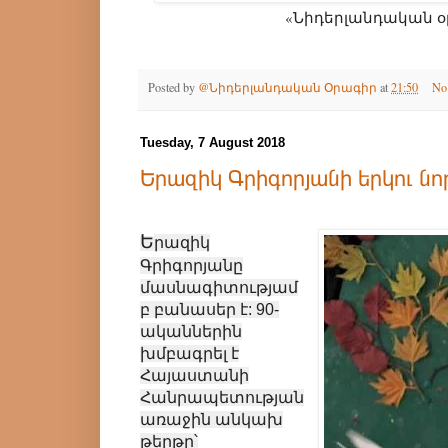
«Նիդերլանդական օ
Posted by
@Նիդերլանդական Օրագիր
at
21:50
No
Tuesday, 7 August 2018
Երազիկ Գրիգորյանի երկու նո
Ե
րազիկ
Գրիգորյանը
մասնագիտությամ
բ բանասեր է: 90-
ականներին
խմբագրել է
Հայաստանի
Հանրապետության
առաջին անկախ
թերթը՝