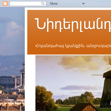
Նիդերլան
Հոլանդահայ կյանքին, անցուդար