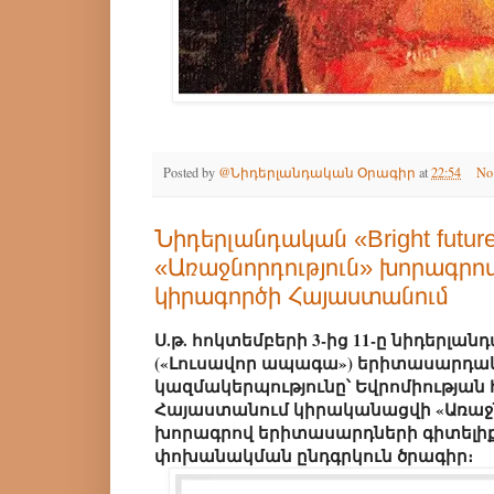
Posted by
@Նիդերլանդական Օրագիր
at
22:54
No
Նիդերլանդական «Bright futur
«Առաջնորդություն» խորագրո
կիրագործի Հայաստանում
Ս.թ. հոկտեմբերի 3-ից 11-ը նիդերլանդա
(«Լուսավոր ապագա») երիտասարդ
կազմակերպությունը՝ Եվրոմիության 
Հայաստանում կիրականացվի «Առաջնորդ
խորագրով երիտասարդների գիտելիք
փոխանակման ընդգրկուն ծրագիր։