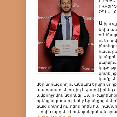
ՆՎԻՐՅԱԼ
ՈՎՔԵՐ 
ՕԳՆԵԼ Հ
Ս
փյուռ
երիտաս
ունենալ
ու կորո
ինտեգրվ
հասար
կյանքին
բարձրագ
կրթությ
գիտելիք
կամք են
մեր նորացվող ու անկախ երկրի կողք
պատրաստ են ուղիղ կերպով իրենց գ
ամբողջովին ներդնել Մայր Հայրենիքի
իրենց նպաստը բերել: Նրանցից մեկը
բայց սրտով ու ոգով իրեն հայ համ
է, որին արդեն «Նիդերլանդական օրագ