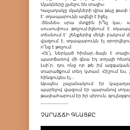
Մլակները չլսելու են տալիս:
Կաչաղակը մլակների վրա թևը թափ է 
է` օդապարուկն ավելի է իջել:
-Տեսնես սրա մտքին ի՞նչ կա,- 
սուսուփուս թռչում-իջնում է օդապա
տեսնում է` շենքերից մեկի բակում
վազում է, օդապարուկն էլ օրորվելո
ո՜նց է թռչում:
-Հե՜յ, ներկած հիմար,-ձայն է տա
պատճառով մի գնա էդ տղայի հետևի
Լսի՛ր, դու ոնց որ թե իմ ազգականն
տարածքում տեղ կտամ: Հիշում ես, չէ
հինգուկես էլ…
Այսպես չաչանակում էր կաչաղա
պարելով վազում էր պարանով տղայ
թափահարում էր իր սիրուն, գույնզգ
____________
ՉԱՐԱՃՃԻ ԳՆԱՑՔԸ