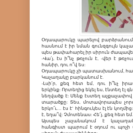
Օդապարուկը պարելով բարձրանում 
հասնում է իր նման գունզգույն կաչա
պես թափահարել իր սիրուն ժապավե
-Վա՛յ, էս ի՞նչ թռչուն է, -վեր է թռչո
հանիր, դու ո՞վ ես:
Օդապարուկը չի պատասխանում, հանգ
Կաչաղակը բարկանում է.
-Լսի՛ր, քեզ հետ եմ, դու ի՞նչ իր
երկինք: Որտեղից եկել ես, էնտեղ էլ գ
նեղվածք է: Մենք էստեղ աչքաչափով
տարածքը: Տես, մոտավորապես չորս
երկո՜ւ… էս է` հինգուկես էլ էն կողմի
է, եղա՞վ: Չմոտենաս: Հե՜յ, քեզ հետ
Այսպես չաչանակում է կաչաղա
հանգիստ պարում է օդում ու պոչի