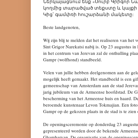
Ներկայացնում ենք «Սուրբ Գրիգոր 
կողմից տարածված տեքստը և կայքի 
Կից՝ գամփռի հուշարձանի մակետը:
Beste landgenoten,
Wij zijn blij te melden dat het realiseren van het
Sint Grigor Narekatsi nabij is. Op 23 augustus in
in het centrum van Jerevan zal de onthulling pl
Gampr (wolfhond) standbeeld.
Velen van jullie hebben deelgenomen aan de geldi
mogelijk heeft gemaakt. Het standbeeld is een g
gemeenschap van Amsterdam aan de stad Jerevan
jarig jubileum van de Armeense hoofdstad. De 
bescherming van het Armeense huis en haard. De
beroemde kunstenaar Levon Tokmajian. Een foto
Gampr op de gekozen plaats in de stad is te zien 
De openingsceremonie op donderdag 23 augustus
gepresenteerd worden door de bekende Armeense 
Ghambaryan. De organisatie van de openingscer