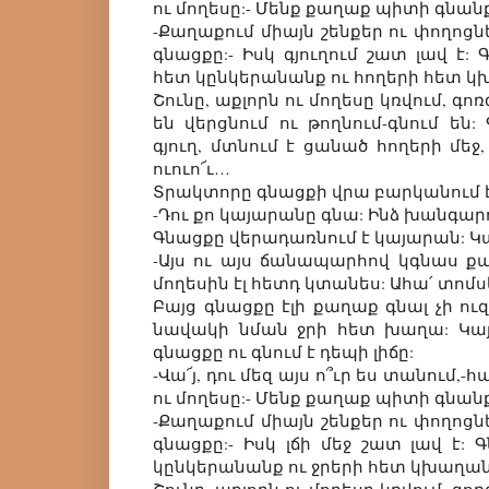
ու մողեսը:- Մենք քաղաք պիտի գնան
-Քաղաքում միայն շենքեր ու փողոց
գնացքը:- Իսկ գյուղում շատ լավ է:
հետ կընկերանանք ու հողերի հետ կ
Շունը, աքլորն ու մողեսը կռվում, գո
են վերցնում ու թողնում-գնում են:
գյուղ, մտնում է ցանած հողերի մեջ,
ուուո՜ւ…
Տրակտորը գնացքի վրա բարկանում է 
-Դու քո կայարանը գնա: Ինձ խանգար
Գնացքը վերադառնում է կայարան: Կ
-Այս ու այս ճանապարհով կգնաս քա
մողեսին էլ հետդ կտանես: Ահա՛ տո
Բայց գնացքը էլի քաղաք գնալ չի ուզո
նավակի նման ջրի հետ խաղա: Կայ
գնացքը ու գնում է դեպի լիճը:
-Վա՜յ, դու մեզ այս ո՞ւր ես տանում,-հ
ու մողեսը:- Մենք քաղաք պիտի գնան
-Քաղաքում միայն շենքեր ու փողոց
գնացքը:- Իսկ լճի մեջ շատ լավ է: 
կընկերանանք ու ջրերի հետ կխաղան