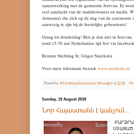
samenwerking met de gemeente Jerevan. Er word
veel aandacht van de stadsbewoners en media. Wi
Armeniers die zich op de dag van de ceremonie
aanwezig te zijn bij de feestelijke gebeurtenis!
Graag tot donderdag! Ben je dan niet in Jerevan
rond 15:30 uur Nederlandse tijd live via facebook
Bestuur Stichting St. Grigor Narekatsi
Voor meer informatie bezoek
www.narekatsi.nl
Posted by
@Նիդերլանդական Օրագիր
at
22:58
No
Sunday, 19 August 2018
Նոր Հայաստանն է կանչում...
ԲԱՐՁՐԱ
ՍՏԱՑԱԾ