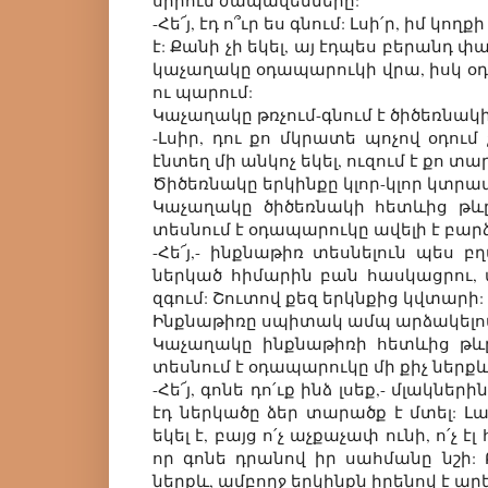
սիրուն ժապավենները:
-Հե՜յ, էդ ո՞ւր ես գնում: Լսի՛ր, իմ կ
է: Քանի չի եկել, այ էդպես բերանդ փա
կաչաղակը օդապարուկի վրա, իսկ օդ
ու պարում:
Կաչաղակը թռչում-գնում է ծիծեռնակի
-Լսիր, դու քո մկրատե պոչով օդում
էնտեղ մի անկոչ եկել, ուզում է քո տ
Ծիծեռնակը երկինքը կլոր-կլոր կտրատ
Կաչաղակը ծիծեռնակի հետևից թևը
տեսնում է օդապարուկը ավելի է բար
-Հե՜յ,- ինքնաթիռ տեսնելուն պես բ
ներկած հիմարին բան հասկացրու, 
զգում: Շուտով քեզ երկնքից կվտարի:
Ինքնաթիռը սպիտակ ամպ արձակելով 
Կաչաղակը ինքնաթիռի հետևից թևը
տեսնում է օդապարուկը մի քիչ ներքև 
-Հե՜յ, գոնե դո՛ւք ինձ լսեք,- մլակներ
էդ ներկածը ձեր տարածք է մտել: Լա՜
եկել է, բայց ո՛չ աչքաչափ ունի, ո՛չ է
որ գոնե դրանով իր սահմանը նշի: Բ
ներքև, ամբողջ երկինքն իրենով է ա