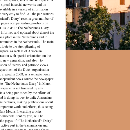
y spread in social networks and on
s available in a variety of information
s very easy to find. All the publications
rland’s Diary" reach a great number of
l pages occupy leading positions on
UR TARGET "The Netherlands Diary"
 informed and updated about almost the
king place in the Netherlands and in
munities in the Netherlands. The main
tribute to the strengthening of
spora, as well as of Armenian
ucation with special orientation on the
d new generation; and also - to
tion of literary and patriotic views.
epartment of the Dutch organisation
 created in 2008, as a separate news
independent news source the newspaper
to "The Netherlands Diary" in March
ewspaper is not financed by any
it is being published by the efforts of
nd is doing its best to unite Armenians
 Netherlands, making publications about
 important work and efforts, thus acting
ass Media. Interesting articles,
o materials, sent by you, will be
the pages of “The Netherland’s Dairy”.
 part in the transmission and
 of news! Together - we are a force!