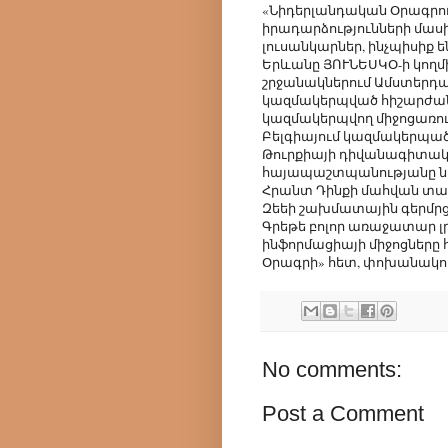
«Նիդերլանդական Օրագրու
իրադարձությունների մասի
լուսանկարներ, ինչպիսիք 
Երևանը ՅՈՒՆԵՍԿՕ-ի կողմ
շրջանակներում Ամստերդամո
կազմակերպված հիշարժան
կազմակերպվող միջոցառումն
Բելգիայում կազմակերպա
Թուրքիայի դիվանագիտակա
հայապաշտպանությանը նվի
Հրանտ Դինքի մահվան տարե
Զեեի շախմատային գերմրց
Գրեթե բոլոր առաջատար լ
ինֆորմացիայի միջոցները
Օրագրի» հետ, փոխանակու
No comments:
Post a Comment