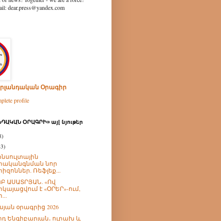
ear.press@yandex.com
րլանդական Օրագիր
lete profile
ԴԱԿԱՆ ՕՐԱԳՐԻ» այլ նյութեր
8)
43)
նսուլտային
րականգնման նոր
րիզոններ. Ռեֆլեք...
Բ ԱՍԱՏՐՅԱՆ. «Ով
րկայացվում է «ՕՐԵՐ»-ում,
...
իսյան օրագրից 2026
իդ Ենգիբարյան․ ուրախ և