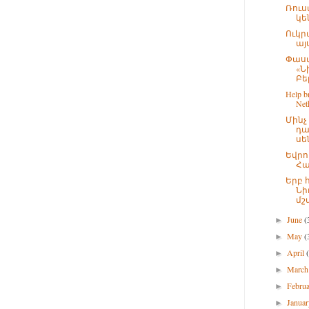
Ռուս
կե
Ուկր
այս
Փաստ
«Ն
Բել
Help br
Neth
Մին
դա
սե
Եվրո
Հա
Երբ 
Նի
մշա
June
(
►
May
(
►
April
►
Marc
►
Febru
►
Janua
►