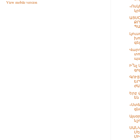
View mobile version
«Ոսկ
կր
ԱՅՍՕ
ՔՐ
ՊԱ
Լյուս
խո
գե
Վարդ
տո
պա
Ի՞նչ
գո
ԳՈՒՅ
ԵՐ
ԺԱ
Երբ 
են
«Ստե
գն
Այսօր
նշ
ՍԱՆԿ
ՄԵ
ՄԻ