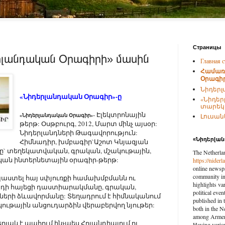
Страницы
լանդական Օրագիրի» մասին
Главная с
Համառ
Օրագիր
Նիդերլ
«Նիդե
ր
լանդական Օրագիր»-ը
«Նիդեր
տարեկա
- Էլեկտրոնային
«Նիդերլանդական Օրագիր»
Լուսանկ
թերթ: Օսթբուրգ, 2012, Մարտ մինչ այսօր:
Նիդերլանդների Թագավորություն:
«Նիդերլա
Հիմնադիր, խմբագիր`Աշոտ Կնյազյան
ունը` տեղեկատվական, գրական, մշակութային,
The Netherla
ն ինտերնետային օրագիր-թերթ:
https://nider
online newspa
community in 
ստել հայ սփյուռքի համախմբմանն ու
highlights var
նդի հայեցի դաստիարակմանը, գրական,
political eve
երի ձևավորմանը: Տեղադրում է հիմնականում
published in 
կութային անցուդարձին վերաբերվող նյութեր:
both in the N
among Armenia
յակ է պահում ինչպես Հոլանդիայում ու
Having vario