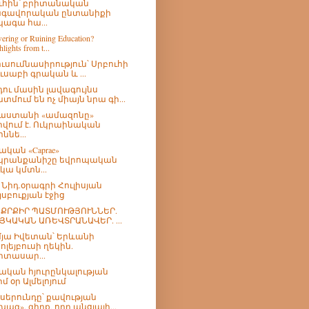
ւհին՝ բրիտանական
գավորական ընտանիքի
ագա հա...
ring or Ruining Education?
lights from t...
ուսումնասիրություն՝ Սրբուհի
ուսաբի գրական և ...
ու մասին լավագույնս
տմում են ոչ միայն նրա գի...
աստանի «ամազոնը»
րվում է. Ուկրաինական
ննե...
ական «Caprae»
րանքանիշը եվրոպական
ւկա կմտն...
թ Նիդ.օրագրի Հուլիսյան
յսբուքյան էջից
ՔՐՔԻՐ ՊԱՏՄՈՒԹՅՈՒՆՆԵՐ.
ՅԿԱԿԱՆ ԱՌԵՎՏՐԱՆԱՎԵՐ. ...
մյա Իվետան՝ Երևանի
ոլեյբուսի ղեկին.
իտասար...
ական հյուրընկալության
րմ օր Ալմելոյում
 սերունդը՝ քավության
խազ». գիրք, որը անցյալի...