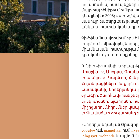
հոլանդահայ համայնքներու
մայր հայրենիքում ու նրա 
դեպքերին: 2008թ. ստեղծվ
մամուլի բաժնից 2012թ. մ
անկախ լրատվական աղբյո
Չի ֆինանսավորվում որևէ 
փորձում է միավորել նիդե
միասնական լրատվությամբ
դրական աշխատանքները:
Ունի 20-ից ավելի խորագրեր
Առաջին էջ
,
Առօրյա
,
Գրակ
տեսանյութ
,
Կարևոր
,
Հենց
Հոլանդացիների մտքերն ու
Նամականի
,
Նիդերլանդակ
օրագիր
,
Շնորհավորանքնե
կոնկուրսներ. սլաիդներ
,
հա
միջոցառում
,
հղումներ.կապ
տոնավաճառ ցուցահանդե
«Նիդերլանդական Օրագիր
google+
ում,
mamul.am
-ում,
live
blogspot
,
webnode
և այլն: Ո