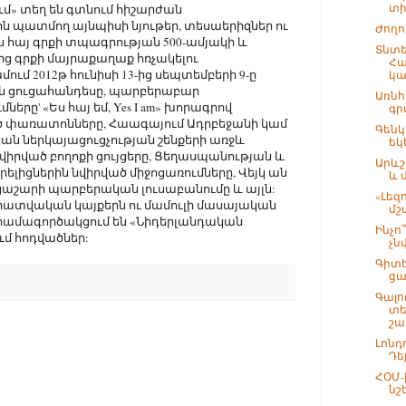
տխ
մ» տեղ են գտնում հիշարժան
ն պատմող այնպիսի նյութեր, տեսաերիզներ ու
Ժողո
են հայ գրքի տպագրության 500-ամյակի և
Տնտ
ից գրքի մայրաքաղաք հռչակելու
Հա
ւմ 2012թ հունիսի 13-ից սեպտեմբերի 9-ը
կա
 ցուցահանդեսը, պարբերաբար
Առնհ
երը' «Ես հայ եմ, Yes I am» խորագրով
գր
ծ փառատոնները, Հաագայում Ադրբեջանի կամ
Գենկ
ն ներկայացուցչության շենքերի առջև
եկ
րված բողոքի ցույցերը, Ցեղասպանության և
Արևշ
լիցներին նվիրված միջոցառումները, Վեյկ ան
և 
աշարի պարբերական լուսաբանումը և այլն:
«Լեզո
րատվական կայքերն ու մամուլի մասայական
մշ
 համագործակցում են «Նիդերլանդական
Ինչո
մ հոդվածներ:
չն
Գիտե
ցա
Գալո
տե
շա.
Լոնդ
Դե
ՀՕՄ-
նշ