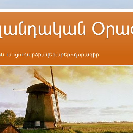
լանդական Օրա
ն, անցուդարձին վերաբերող օրագիր