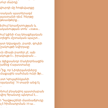
ուր մարդը
վուրդի մը հոգեվարքը
եսական պատերազմ
յաստանի դեմ. հերթը
թնամթերք...
եմում երաժշտության և
ականության տոն՝ «Alaton...
ում կլինի Հայ Առաքելական
եղեցու մշտական պաշտ...
ատ Ավագյան․ բառի, գույնի
մշակույթի նվիրյալը
ւն միայն բառեր չէ, այն
ակույթ է»․ իրավաբան-...
՞ւ Ալեքսանդր Մակեդոնացին
վաճեց Հայաստանը
՞իք, որ Նիդերլանդները
մաքային սահման ունի Ֆր...
ւստ Կյուլպենկյանի
սլականը՝ 70 տարի անց էլ
..
ոնում բնակվող պատմաբան
յվիդ Գրանտը պնդում է,...
ի Դավթաշենի մասնաճյուղը
ել է հիմնադրման 10-ա...