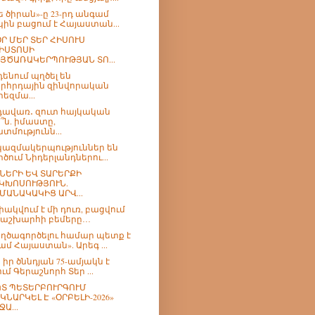
ե ծիրան»-ը 23-րդ անգամ
կին բացում է Հայաստան...
Ր ՄԵՐ ՏԵՐ ՀԻՍՈՒՍ
ԻՍՏՈՍԻ
ՅԾԱՌԱԿԵՐՊՈՒԹՅԱՆ ՏՈ...
դենում պղծել են
րհրդային զինվորական
րեզմա...
ավառ․ զուտ հայկական
՞ն. իմաստը,
տմությունն...
 կազմակերպություններ են
րծում Նիդերլանդներու...
ՆԵՐԻ ԵՎ ՏԱՐԵՐՔԻ
ԿԽՈՍՈՒԹՅՈՒՆ.
ՄԱՆԱԿԱԿԻՑ ԱՐՎ...
փակվում է մի դուռ, բացվում
 աշխարհի բեմերը…
ղծագործելու համար պետք է
ամ Հայաստան». Արեգ ...
 իր ծննդյան 75-ամյակն է
ում Գերաշնորհ Տեր ...
Տ ՊԵՏԵՐԲՈՒՐԳՈՒՄ
ԿՆԱՐԿԵԼ Է «ՕՐԲԵԼԻ-2026»
ՋԱ...