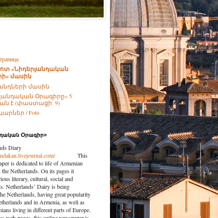
траница
ոտ «Նիդերլանդական
ի» մասին
անդների մասին
լանդական Օրագիրը» 5
ն է (փաստացի՝ 9)
արներ / Foto
նդական Օրագիր»
nds Diary
landakan.livejournal.com/
This
per is dedicated to life of Armenian
the Netherlands. On its pages it
ious literary, cultural, social and
nts. Netherlands’ Dairy is being
the Netherlands, having great popularity
etherlands and in Armenia, as well as
ns living in different parts of Europe.
us web-pages, this online newspaper is