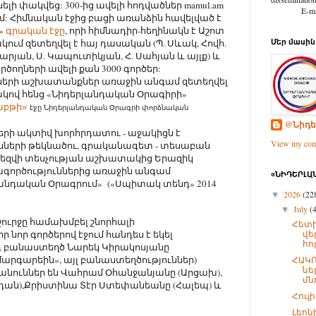
ի փակվեց: 300-ից ավելի հոդվածներ mamul.am
E-mail: d
 Հիմնական էջից բացի առանձին հավելված է
»
գրական էջը
, որի հիմնադիր-հեղինակն է Աշոտ
ում զետեղվել է հայ դասական (Պ. Սևակ, Հովհ.
Մեր մասին
արյան, Ս. Կապուտիկյան, Հ. Սահյան և այլք) և
ողների ավելի քան 3000 գործեր:
երի աշխատանքներ առաջին անգամ զետեղվել
ակով հենց «Նիդերլանդական Օրագիրի»
աբթի»
էջը Նիդերլանդական Օրագրի փորձնական
@Նիդե
րի ակտիվ խորհրդատու - աջակիցն է
View my comp
նների թեկնածու, գրականագետ - տեսաբան
լեզվի տեսչության աշխատակից Երազիկ
ծագործություններից առաջին անգամ
«ՆԻԴԵՐԼԱՆ
անդական Օրագրում» («Սպիտակ տենդ» 2014
2026
(22
▼
July
(
▼
ր շուրջը համախմբել շնորհալի
Հետի
 նոր գործերով էջում հանդես է եկել
վե
հո
 բանաստեղծ Նարեկ Կիրակոսյանը
արգարեին», այլ բանաստեղծություններ)
ՀԱԿՈ
նե
ր անուններ են Վահրամ Օհանջանյանը (Արցախ),
մնո
զդան),Քրիստինա Տէր Ստեփանեանը (Հալեպ) և
Հուլ
Լեոն