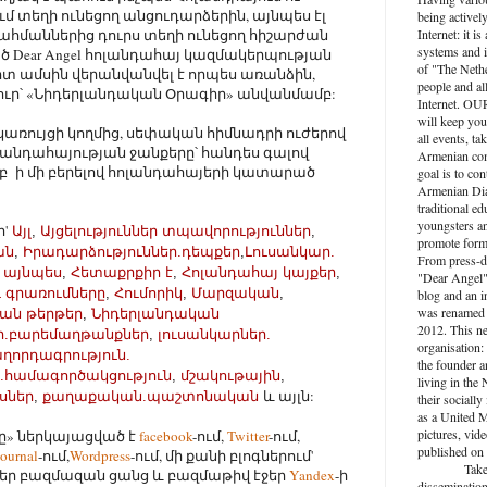
մ տեղի ունեցող անցուդարձերին, այնպես էլ
being activel
սահմաններից դուրս տեղի ունեցող հիշարժան
Internet: it i
systems and i
ած Dear Angel հոլանդահայ կազմակերպության
of "The Nethe
արտ ամսին վերանվանվել է որպես առանձին,
people and al
ւր՝ «Նիդերլանդական Օրագիր» անվանմամբ:
Internet. O
will keep you
կառույցի կողմից, սեփական հիմնադրի ուժերով
all events, ta
րլանդահայության ջանքերը՝ հանդես գալով
Armenian com
 ի մի բերելով հոլանդահայերի կատարած
goal is to con
Armenian Dia
traditional ed
youngsters an
'
Այլ
,
Այցելություններ տպավորություններ
,
promote forma
ան
,
Իրադարձություններ.դեպքեր
,
Լուսանկար.
From press-d
 այնպես
,
Հետաքրքիր է
,
Հոլանդահայ կայքեր
,
"Dear Angel",
 գրառումները
,
Հումորիկ
,
Մարզական
,
blog and an 
was renamed 
ան թերթեր
,
Նիդերլանդական
2012. This n
ր.բարեմաղթանքներ
,
լուսանկարներ.
organisation: 
ղորդագրություն.
the founder a
.համագործակցություն
,
մշակութային
,
living in the
և այլն:
սներ
,
քաղաքական.պաշտոնական
their socially
as a United M
pictures, vide
ը» ներկայացված է
facebook
-ում,
Twitter
-ում,
published on 
journal
-ում,
Wordpress
-ում, մի քանի բլոգներում'
Take active
ւներ բազմազան ցանց և բազմաթիվ էջեր
Yandex
-ի
dissemination