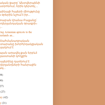
ական ցարը՝ Անտվերպենի
նտրոնում, որին կերտել ...
աինայի հայերի միությունը
 օրերին նշում է իր...
աբան Լիանա Բալյանը՝
իդերլանդական օրագրի»
...
ing Armenian apricots to the
erlands an...
չ Սահմանադրական
տարանը խորհրդակցական
նյակում է
պան առավել քան երբևէ
յաստանի կողքին
հայերենը դառնում է
դերլանդների հանրային
կ...
38)
30)
(27)
h
(27)
ary
(42)
ry
(21)