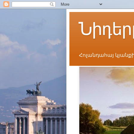
Նիդեր
Հոլանդահայ կյանքի