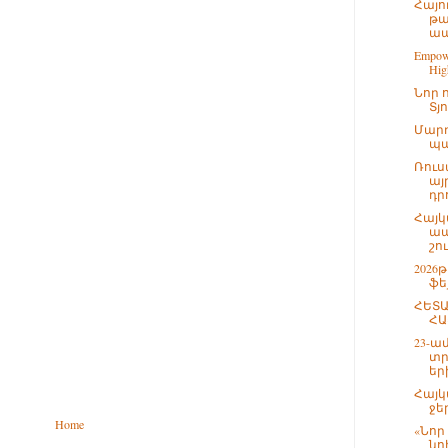
Հայո
թա
ապ
Empowe
High
Նոր 
Տյ
Մարդ
պա
Ռուս
այ
դրո
Հայկ
ապ
շո
2026
ֆե
ՀԵՏԱ
ՀԱ
23-ա
տր
եր
Հայկ
ջե
Home
«Նոր
նո