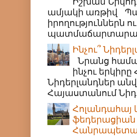
Իշխան Նիկոդի
ամյակի առթիվ Պ
իրողություններն ո
պատմաճարտարապե
Ինչու՞ Նիդեր
Նրանց համար
ինչու երկիրը
Նիդերլանդներ անվ
Հայաստանում Նիդե
Հոլանդահայ 
ֆեդերացիան ս
Հանրապետակ