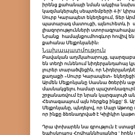
իրենց քահանայի նման ակցիա նախա
կազմակերպել սեպտեմբերի 4-ի' կիրա
Սուրբ Կարապետ եկեղեցում, Տեր Արմե
պատարագ մատուցի, այնուհետև ի 
լիազորությունների ստորագրահավաք
Նրանք համայնքումհոգևոր հովիվ են
քահանա Մելքոնյանին:
Նախապատմություն
Բավական աղմկահարույց, պարզաբ
են տեղի ունենում նիդերլանդահայ կ
լուրեր տարածվեցին, որ Նիդերլանդ
քաղաքի «Սուրբ Կարապետ» եկեղեց
Արմեն Մելքոնյանը Սասնա ծռերին ա
մասնակցելու համար պաշտոնազուրկ 
շրջանառվում էր նրան կարգալույծ անե
Հետագաայում այն հերքեց ինքը' Տ. 
Մելքոնյանը, պնդելով, որ Մայր Աթոռը
որ ինքը ձեռնադրված է Կիլիկիո կաթ
Դրա փոխարեն նա գրություն է ստաց
եպիսկոպոս Հովհաննիսյանից ' իրեն