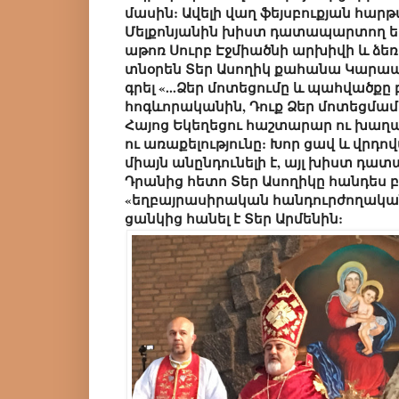
մասին: Ավելի վաղ ֆեյսբուքյան հար
Մելքոնյանին խիստ դատապարտող եր
աթոռ Սուրբ Էջմիածնի արխիվի և ձե
տնօրեն Տեր Ասողիկ քահանա Կարապե
գրել «...Ձեր մոտեցումը և պահվածքը բ
հոգևորականին, Դուք Ձեր մոտեցմա
Հայոց Եկեղեցու հաշտարար ու խաղ
ու առաքելությունը: Խոր ցավ և վրդո
միայն անընդունելի է, այլ խիստ դա
Դրանից հետո Տեր Ասողիկը հանդես բ
«եղբայրասիրական հանդուրժողականո
ցանկից հանել է Տեր Արմենին: