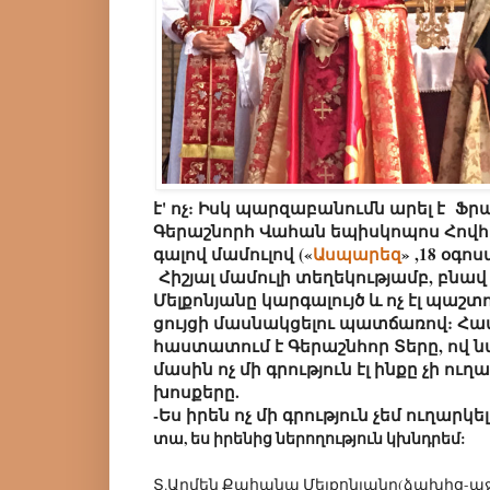
է' ոչ: Իսկ պարզաբանումն արել է Ֆ
Գերաշնորհ Վահան եպիսկոպոս Հովհ
գալով մամուլով («
Ասպարեզ
» ,18 օգոս
Հիշյալ մամուլի տեղեկությամբ, բնավ
Մելքոնյանը կարգալույծ և ոչ էլ պաշտ
ցույցի մասնակցելու պատճառով: Հա
հաստատում է Գերաշնհոր Տերը, ով նա
մասին ոչ մի գրություն էլ ինքը չի ու
խոսքերը.
-Ես իրեն ոչ մի գրություն չեմ ուղարկել
տա, ես իրենից ներողություն կխնդրեմ:
Տ.Արմեն Քահանա Մելքոնյանը(ձախից-աջ