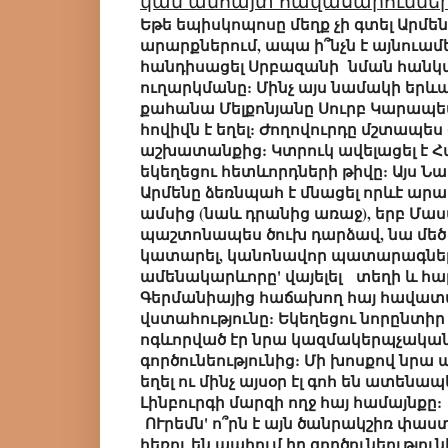
կամ անհայտ հավասարումներո
Եթե եպիսկոպոսը մեղք չի գտել Արմե
արարքներում, ապա ի՞նչն է այնուա
հանդիսացել Սրբազանի նման հանկ
ուղարկմանը: Մինչ այս նամակի երևա
քահանա Մելքոնյանը Սուրբ Կարապետ
հովիվն է եղել: Ժողովուրդը մշտապես գ
աշխատանքից: Կտրուկ ավելացել է Հ
եկեղեցու հետևորդների թիվը: Այս Ն
Արմենը ձեռնպահ է մնացել որևէ արար
ամսից (նաև դրանից առաջ), երբ Մա
պաշտոնապես ծուխ դարձավ, նա մե
կատարել, կանոնավոր պատարագներ 
ամենակարևորը' վայելել տեղի և հար
Գերմանիայից հաճախող հայ հավատա
վստահությունը: Եկեղեցու նորընտի
ոգևորված էր նրա կազմակերպչակա
գործունեությունից: Մի խոսքով նրա
եղել ու մինչ այսօր էլ գոհ են ատենա
Լինբուրգի մարզի ողջ հայ համայնքը:
ՈՒրեմն' ո՞րն է այն ծանրակշիռ փաս
հեռու են պահում իր գործունեությու