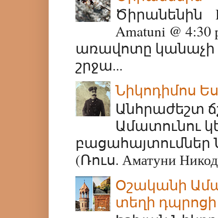
Ծիրանենին Fil
Amatuni @ 4:3
առավոտը կանաչի ու
շրջա...
Նիկոդիմոս Ե
Անհրաժեշտ ճ
Ամատունու կե
բացահայտումներ 
(Ռուս. Аматуни Никоди
Օշականի Ամա
տեղի դպրոցի 