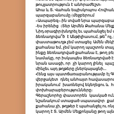
թույլատրություն է անհրաժեշտ:
Ահա և Տ. Վահան եպիսկոպոս Հովհա
պարզաբանումը (մեջբերում
«Ասպարեզ»-ին տված նրա պարզաբան
-Ես իրենից (Տեր Արմեն Քահանա Մելք
Նիդ.օրագիր)խնդրել եւ պահանջել եմ
ձեռնադրվա՞ծ է Անթիլիասում, թե՞ ոչ, 
փաստաթուղթ չեմ ստացել: Ամեն մեկին
քահանա եմ, չեմ կարող պաշտոն տալ,
ինքը ձեռնադրված քահանա է, թող
նամակը, որ իսկապես ձեռնադրված է:
նրան ասացի, որ չի կարող լինել 
մինչեւ այդ թղթերը չներկայացնի...
Հենց այս պատճառաբանությամբ էլ Գե
վերջակետ դնել անհայտ հավասարու
իրականում խառնելով եկեղեցու և 
փոխհարաբերությունները:
Գերաշնորհը փաստորեն կասկած ունի
նշանակում ստացած սպասավոր քահ
քահանա չի, թղթեր է պահանջել ու ոնց
կարող է Տ. Արմեն Մելքոնյանը թող այն 