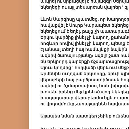
ապրել ու սրբացվել է հայազգի Սերվա
եկեղեցի ու այլ տեսարժան վայրեր ' գ
Լևոն Սարգիսը պատմեց, որ Խաղողօր
հավաքվել է Սուրբ Կարապետ եկեղեցո
եկեղեցում է եղել, բայց չի պատարագե
Երկու կարծիք լինել չի կարող, քահա
հոգևոր հովիվ լինել չի կարող, պետք 
էլ անսալ տեղի հայ համայնքի ձայնին
ազնիվ ծառայությանը: Ավելի շատ հա
են երկրորդ կարծիքի ճշմարտացիութ
Մյուս կողմից ' հոդվածի վերևում մեջ
Արմենին ուղղված երկտողը, երևի պի
վերաբերի հայ բարձրաստիճաան հո
ազնիվ ու ճշմարտախոս, նաև խիզախ 
խոսեն, իրենց մեջ կրեն Հայոց Եկեղե
խաղաղարար վերաբերմունքն ու առաք
ու վրդովմունք չառաջացնեն հավատա
Այլապես նման պատկեր չեինք ունեն
Խավար, բայց նշմարելի լուսա