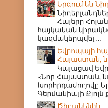
Երգում են Ն
Նիդերլանդնե
Հայերը Հոլան
հայկական կիրակն
կազմակերպվել ...
Եվրոպայի հա
Հայաստան, ն
Կայացավ Եվր
«Նոր Հայաստան, ն
Խորհրդաժողովը Եր
Գերմանիայի Քյոլն ք
Ծիրանենին