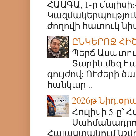
ՀԱԱԳԱ, 1-ը մայիս
Կազմակերպությու
ժողովի հատուկ նիս
ԸՆԿԵՐՈՋ ՀԻ
Պերճ Ասատուրյ
Տարին մեզ հ
գույժով: ՈՒժերի 
հանկար...
2026թ Նիդ.օրա
Հուլիսի 5-ը
Սահմանադրութ
Հայաստանում նշվ