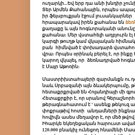
ուղարկի...Եվ երբ դա անի խնդիր չուն
Տեր Արմեն Քահանային, որպես ապաց
իր ֆեյսբուքյան էջում լուսանկարներ
հրապարակավ իրեն քահանա են
ձեռ
քաղաքը և այն հոգևորականի անունը,
քահանա: Մեր վստահելի աղբյուրն է
կարգի թուղթ կամ վկայական հիմնակա
բան հիմնված է փոխադարձ վստահու
վրա: Որպես օրինակ բերել է, որ ինք
կարող վկայել, որ ձեռնադրված հոգև
է Մայր Աթոռին:
Մաստրիխտահայերի զարմանքն ու դժգ
նաև Սրբազանի այն ձևակերպումը, թ
հետաքրքրված են Հոլանդիայի մի գյո
Հետաքրքիր է, որ սրանով Գերաշնորհ 
թերագնահատում է ' ասենք թեկուզ ա
փոքրաթիվ հոտի անդամների ինքնաս
հովիվն ասես մեղավոր է, որ մեծ թվով
Իհարկե եկեղեցական հարուստ ավանդ
120.000 բնակիչ ունեցող հնամենի Մ