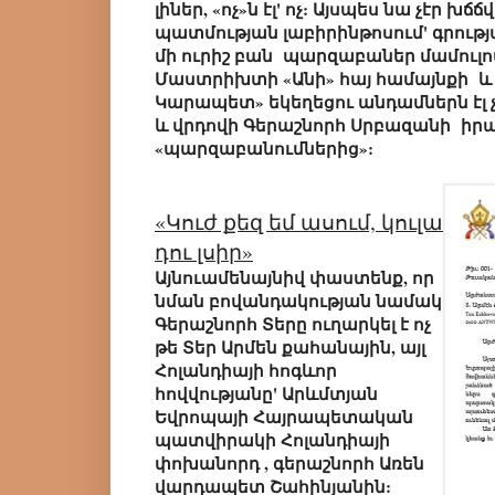
լիներ, «ոչ»ն էլ' ոչ: Այսպես նա չէր խ
պատմության լաբիրինթոսում' գրությա
մի ուրիշ բան պարզաբաներ մամուլո
Մաստրիխտի «Անի» հայ համայնքի և
Կարապետ» եկեղեցու անդամներն էլ 
և վրդովի Գերաշնորհ Սրբազանի ի
«պարզաբանումներից»:
«Կուժ քեզ եմ ասում, կուլա
դու լսիր»
Այնուամենայնիվ փաստենք, որ
նման բովանդակության նամակ
Գերաշնորհ Տերը ուղարկել է ոչ
թե Տեր Արմեն քահանային, այլ
Հոլանդիայի հոգևոր
հովվությանը' Արևմտյան
Եվրոպայի Հայրապետական
պատվիրակի Հոլանդիայի
փոխանորդ , գերաշնորհ Առեն
վարդապետ Շահինյանին: