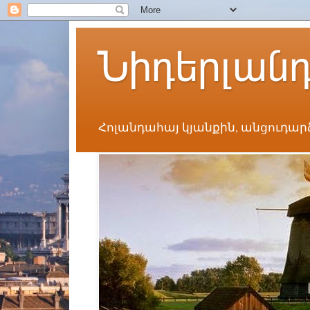
Նիդերլան
Հոլանդահայ կյանքին, անցուդար