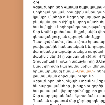
Հ.Գ
Գերաշնորհ Տեր Վահան եպիսկոպոս 
Նիդերլանդական օրագիրն անրադառն
կյանքում տեղի ունեցող իրադարձությ
բնականաբար չէինք կարող անտեսե
համայնքի և նիդերլանդահայության գ
Տեր Արմեն քահանա Մելքոնյանին վե
գերազանցության վերաբերմունքը:
Դատելով մամուլի նաև մյուս հրապար
բավականին հակասական է և իրարամեր
մարդկանց տարակուսանքն ու դժգոհու
մասին է մեր 24-ը օգոստոսի (2016) «Ի
Ֆրանսիայի հոգևոր առաջնորդը Տ.Արմ
Մաստրիխտի հայ համայնքից» վերնագ
հրապարակվել է նաև «
Առավոտ
» թեր
լրատվական գործակալությունը:
Գերաշնորհ տեր, ինչպես տեսնում եք
են հարցականները , խոսքի ու գործի 
հակասական վերաբերմունքը, որ լրաց
Ձեր պարզաբանման, ճշգրտման և բ
Դրան են սպասում մեր ընթերցողները