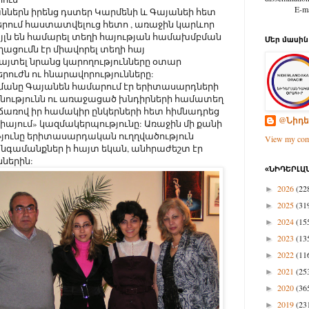
E-mail: d
ներն իրենց դստեր Կարմենի և Գայանեի հետ
երում հաստատվելուց հետո , առաջին կարևոր
լն են համարել տեղի հայության համախմբման
Մեր մասին
ցումն էր միավորել տեղի հայ
յտել նրանց կարողությունները օտար
երուժն ու հնարավորությունները:
նը Գայանեն համարում էր երիտասարդների
նությունն ու առաջացած խնդիրների համատեղ
առով իր համակիր ընկերների հետ հիմնադրեց
@Նիդե
իայում» կազմակերպությունը: Առաջին մի քանի
յունը երիտասարդական ուղղվածություն
View my comp
անգամանքներ ի հայտ եկան, անհրաժեշտ էր
ններին:
«ՆԻԴԵՐԼԱՆ
2026
(22
►
2025
(31
►
2024
(15
►
2023
(13
►
2022
(11
►
2021
(25
►
2020
(36
►
2019
(23
►