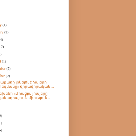
)
)
ry
(1)
ary
(2)
(4)
17)
1)
st
(1)
mber
(2)
mber
(2)
աբաղը լինելու է հայերի
րեզմանը» վիրավորական ...
եխենի «Միացյալ հայերը
լանադիայում» միություն...
)
2)
1)
5)