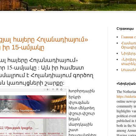
Страницы
Главная с
յալ հայերը Հոլանադիայում»
Համառ
ց իր 15-ամյակը
Օրագիր
Նիդերլ
ալ հայերը Հոլանադիայում»
«Նիդեր
տարեկա
 իր 15-ամյակը : Այն իր համեստ
Լուսանկ
մալրում է Հոլանդիայում գործող
ան կառույցների շարքը:
«Նիդերլա
Խորհրդային
The Netherla
https://nider
երկրի
online newspa
փլուզման
community in 
հետ մեկտեղ
highlights var
փշուր-փշուր
political eve
եղան
published in 
մարդկային
both in the N
շատ
among Armenia
երազանքներ:
Having vario