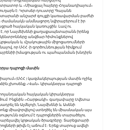
րանի սոցիալական հարցերով
րատոր և «Միացյալ հայերը Հոլանադիայում»
ուղարն է: Կրտսեր դուստրը' Գայանե
տարանի անշարժ գույքի կառավարման բաժնի
ժամանակն անմնացորդ նվիրաբերում է իր
րած հայկական կառույցին: Լավ ու
 է, որ Նայմեխենի քաղաքապետարանն իրենց
 կենտրոնները անվճար հիմունքներով
 կրթական և մշակութային միջոցառումների
լով, որ ՄՀՀ -ի գործունեության հիմքում
յրենիի իմացության ու պահպանման խնդիրն
օրյա դպրոցի մասին
իայում»(ՄՀՀ ) կազմակերպության մասին ոչինչ
անձին չխոսենք «Վան» կիրակնօրյա դպրոցի
ահոլանդական հայկական կիրակնօրյա
մում: Ինքնին «Հարթակի» գաղափարը Սվետա
ադրել են Ալմելոյի, Նայմխենի և Ասենի
րոնք միավորվելով ստեղծել են միասնական այս
ությունն օգնում է դպրոցներին տարածելու
ւ բարելավել կրթական ծրագրերը: Տարեցտարի
ցների թիվն էլ աճում է: Երեք տարուց ավելի