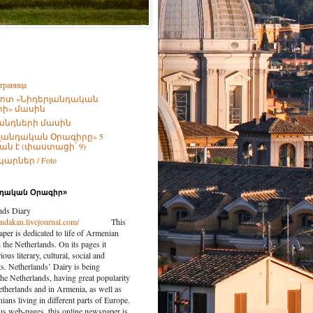
траница
ոտ «Նիդերլանդական
ի» մասին
անդների մասին
լանդական Օրագիրը» 5
ն է (փաստացի՝ 9)
արներ / Foto
նդական Օրագիր»
nds Diary
landakan.livejournal.com/
This
per is dedicated to life of Armenian
the Netherlands. On its pages it
ious literary, cultural, social and
nts. Netherlands’ Dairy is being
the Netherlands, having great popularity
etherlands and in Armenia, as well as
ns living in different parts of Europe.
us web-pages, this online newspaper is