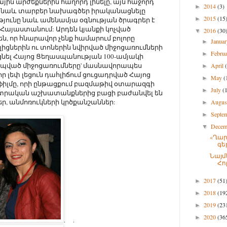
յին արժեքներին հաղորդ լինելը, այն հաջորդ
2014
(3)
►
, նաև տարբեր նախագծեր իրականացնելը
2015
(15
ւթյունը նաև ամենամյա օգնության ծրագրեր է
►
Հայաստանում: Արդեն կյանքի կոչված
2016
(30
▼
, որ հնարավոր չենք համարում բոլորը
Janua
►
իցներին ու տոներին նվիրված միջոցառումների
Febru
►
նել Հայոց Ցեղասպանության 100-ամյակի
րպված միջոցառումները' մասնավորապես
April
►
 լեփ լեցուն դահլիճում ցուցադրված Հայոց
May
(
►
իլմը, որի ընթացքում բազմաթիվ օտարազգի
July
(
►
տրական աշխատանքներից բացի բաժանվել են
եր, անմոռուկների կրծքանշաններ:
Augu
►
Septe
►
Dece
▼
«Ղար
գե
Նայմ
Հո
2017
(51
►
2018
(19
►
2019
(23
►
2020
(36
►
. .