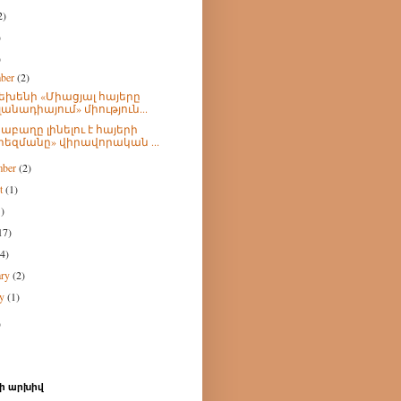
2)
)
)
mber
(2)
եխենի «Միացյալ հայերը
լանադիայում» միություն...
աբաղը լինելու է հայերի
րեզմանը» վիրավորական ...
mber
(2)
st
(1)
1)
17)
(4)
ary
(2)
ry
(1)
)
ի արխիվ