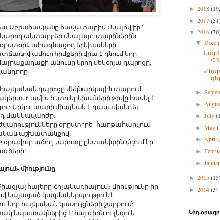
2018
(19
►
2017
(51
►
ետա Աբրահամյանը հավատարիմ մնալով իր '
2016
(30
▼
ր կարող անտարբեր մնալ այդ տարիներին
Dece
▼
օրստօրե ահագնացող երեխաների
Նայմ
տճառով ամուր հիմքերի վրա է դնում նոր
Հո
մայրաքաղաքի անունը կրող մեկօրյա դպրոցը,
վանդողը:
«Ղար
գե
որ հայկական դպրոցը մեկնարկային տարում
Septe
►
շակերտ, 6 ամիս հետո երեխաների թիվը հասել է
Augu
►
գու: Երկու տարի միայնակ է դասավանդել,
որդ մանկավարժը:
July
(
►
դժվարությունները օրըստորե հաղթահարվում
May
(
►
ղական աշխատանքով:
April
►
 օրավուր աճող կարոտը ընտանիքին մղում էր
գծերի:
Febru
►
Janua
►
յում» միությունը
2015
(15
►
իացյալ հայերը Հոլանադիայում» միությունը իր
2014
(3)
►
ով կայացած կազմակերպություն է
ու նոր հայկական կառույցների շարքում:
ակ նպատակներից է' հայ գիրն ու լեզուն
Նիդ.օրագր