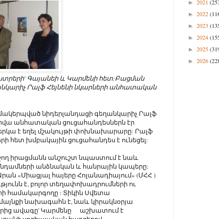
2021
(25
►
2022
(11
►
2023
(13
►
2024
(15
►
2025
(31
►
2026
(22
►
տրերի' Գայանեի և Կարմենի հետ:Բացման
անկարիչ Րալֆ Հեյնենի նկարների անհատական
մակերպված նիդերլանդացի գեղանկարիչ Րալֆ
արվա անհատական ցուցահանդեսներն էր
երկա է եղել մշակույթի փոխնախարարը: Րալֆ
երի հետ խմբակային ցուցահանդես է ունեցել:
ջող իրացմանն անշուշտ նպաստում է նաև
նդամների անձնական և հանրային կապերը:
Արան «Միացյալ հայերը Հոլանադիայում» (ՄՀՀ )
թյունն է, բոլոր տեղափոխադրումների ու
ի համակարգողը : Տիկին Սվետա
մայնքի նախագահն է, նաև կիրակնօրյա
երից ավագը' Կարմենը աշխատում է