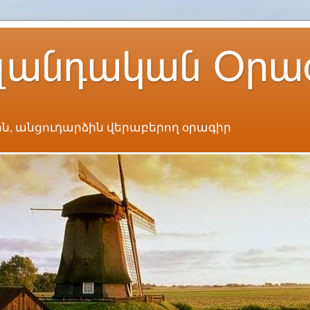
լանդական Օրա
ն, անցուդարձին վերաբերող օրագիր