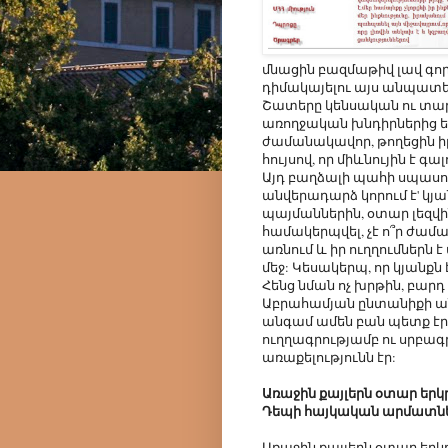
մնացին բազմաթիվ լավ գո
դիմակայելու այս անպատ
Շատերը կենսական ու տա
առողջական խնդիրներից ել
ժամանակավոր, թողեցին ի
հույսով, որ միևնույին է 
Այդ բաղձալի պահի սպասո
անվերադարձ կորում է' կյա
պայմաններին, օտար լեզվին
համակերպվել, չէ ո՞ր ժամա
առնում և իր ուղղումներ
մեջ: Կեսակերպ, որ կյանքն 
Հենց նման ոչ խրթին, բար
Աբրահամյան ընտանիքի ա
անգամ ամեն բան պետք էր 
ուղղագրությամբ ու սրբագր
առաքելությունն էր:
Առաջին քայլերն օտար երկր
Դեպի հայկական արմատն
Առաջին քայլերն օտար երկ