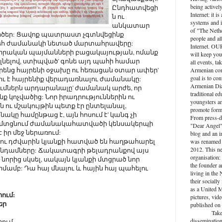
being activel
Ընդհատվեցի
Internet: it i
ն ու
systems and i
անկատար
of "The Nethe
րծեր: Ցավոք պատրաստ չգտնվեցինք
people and al
եհ ժամանակի նետած մարտահրավերը:
Internet. O
րրական պայմանների բացակայության, ոմանք
will keep you
նելով, ստիպված' գոնե այդ պահի համար
all events, ta
րենց հայրենի օջախը ու հեռացան օտար ափեր'
Armenian com
goal is to con
գալու է հայրենիք վերադառնալու ժամանակը:
Armenian Dia
ւմներն արդարանալը' ժամանակ արժե, որ
traditional ed
նք կոչվածից: Նոր իրադրություններին ու
youngsters an
 ու մշակույթին պետք էր ընտելանալ,
promote forma
նակը համընթաց է, այն հոսում է' կանգ չի
From press-d
ն է մտցնում ժամանակահատվածի կենսակերպի
"Dear Angel",
է իր մեջ ներառում:
blog and an 
դ ու դժվարին կյանքի հատված են հաղթահարել
was renamed 
2012. This n
նդամները: Ճակատագրի թելադրանքով այս
organisation: 
նորից սկսել, սակայն կյանքի մտցրած նոր
the founder a
մամբ: Դա հայ մնալու և հային հայ պահելու
living in the
their socially
as a United M
ում:
pictures, vide
եր
published on 
Take active
dissemination
րում