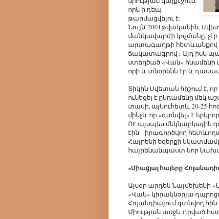
միության կայքէջում,
որն ի դեպ
թարմացվելու է:
Նույն' 2001թվականին, Սվ
մանկավարժի կոչմանը, չէ
արտագաղթի հետևանքով 
ճակատագրով : Այդ իսկ պա
ստեղծած «Վան» հնամենի 
որի և տնօրենն էր և դասա
Տիկին Սվետան հիշում է, 
ունեցել է ընդամենը մեկ ա
տասի, այնուհետև 20-25 հո
մինչև որ «գտնվել» է երկր
ՈՒ այսպես մեկնարկային 
էին իրագործվող հետևո
Հայրենի եզերքի նկատմամբ
հայրենանպաստ նոր նախա
«Միացյալ հայերը Հոլանադիա
Այսօր արդեն Նայմեխենի «Մ
«Վան» կիրակնօրյա դպրոց
Հոլանդիայում գտնվող հին 
Միության առջև դրված հստ