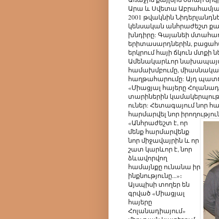
Արա և Սվետա Աբրահամյան
2001 թվակնին Նիդերլանդն
կենսական անհրաժեշտ քայ
խնդիրը: Գայանեի մտահաղա
երիտասարդներին, բացահա
երկրում հայի ճկուն մտքի ն
Ամենակարևոր նախապայմա
համախմբումը, միասնակա
հաղթահարումը: Այդ պատճ
«Միացյալ հայերը Հոլանադ
տարիներին կամակերպութ
ուներ: Հետագայում նոր հ
հարմարվել նոր իրողությու
«Անհրաժեշտ է, որ
մենք հարմարվենք
նոր միջավայրին և որ
շատ կարևոր է, նոր
ձևավորվող
համայնքը ունանա իր
ինքնությունը...»։
Այսպիսի տողեր են
գրված «Միացյալ
հայերը
Հոլանադիայում»