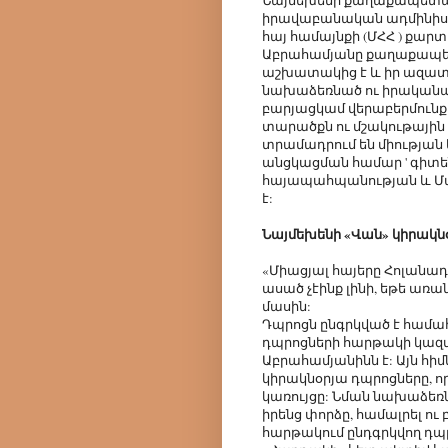
Նայմեխենի քաղաքապետա
իրավաբանական ադմինիստ
հայ համայնքի (ՄՀՀ ) քարտ
Աբրահամյանը քաղաքապե
աշխատակից է և իր ազատ 
նախաձեռնած ու իրականաց
բարյացկամ վերաբերմունք
տարածքն ու մշակութային
տրամադրում են միության
անցկացման համար ' գիտենա
հայապահպանության և Մա
է:
Նայմեխենի «Վան» կիրակն
«Միացյալ հայերը Հոլանադ
ասած չէինք լինի, եթե առ
մասին:
Դպրոցն ընգրկված է համ
դպրոցների հարթակի կազ
Աբրահամյանինն է: Այն հիմն
կիրակնօրյա դպրոցները, ո
կառույցը: Նման նախաձեռն
իրենց փորձը, համալրել ո
հարթակում ընդգրկվող դպրո