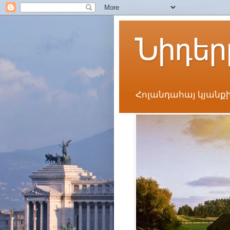
Նիդեր
Հոլանդահայ կյանքի