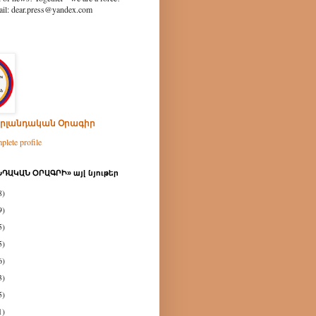
ear.press@yandex.com
րլանդական Օրագիր
lete profile
ԴԱԿԱՆ ՕՐԱԳՐԻ» այլ նյութեր
8)
9)
5)
5)
6)
3)
5)
1)