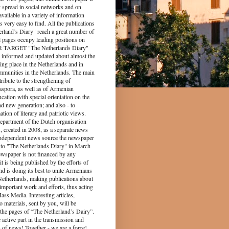
y spread in social networks and on
s available in a variety of information
s very easy to find. All the publications
rland’s Diary" reach a great number of
l pages occupy leading positions on
UR TARGET "The Netherlands Diary"
 informed and updated about almost the
king place in the Netherlands and in
munities in the Netherlands. The main
tribute to the strengthening of
spora, as well as of Armenian
ucation with special orientation on the
d new generation; and also - to
tion of literary and patriotic views.
epartment of the Dutch organisation
 created in 2008, as a separate news
independent news source the newspaper
to "The Netherlands Diary" in March
ewspaper is not financed by any
it is being published by the efforts of
nd is doing its best to unite Armenians
 Netherlands, making publications about
 important work and efforts, thus acting
ass Media. Interesting articles,
o materials, sent by you, will be
the pages of “The Netherland’s Dairy”.
 part in the transmission and
 of news! Together - we are a force!