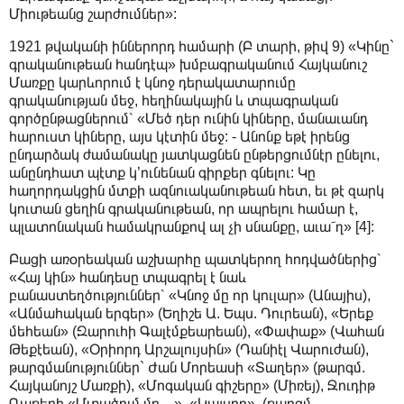
Միութեանց շարժումներ»:
1921 թվականի իններորդ համարի (Բ տարի, թիվ 9) «Կինը`
գրականութեան հանդէպ» խմբագրականում Հայկանուշ
Մառքը կարևորում է կնոջ դերակատարումը
գրականության մեջ, հեղինակային և տպագրական
գործընթացներում՝ «Մեծ դեր ունին կիները, մանաւանդ
հարուստ կիները, այս կէտին մեջ: - Անոնք եթէ իրենց
ընդարձակ ժամանակը յատկացնեն ընթերցումնէր ընելու,
անընդհատ պէտք կ’ունենան գիրքեր գնելու: Կը
հաղորդակցին մտքի ազնուականութեան հետ, եւ թէ զարկ
կուտան ցեղին գրականութեան, որ ապրելու համար է,
պլատոնական համակրանքով ալ չի սնանքը, աւա՜ղ» [4]:
Բացի առօրեական աշխարհը պատկերող հոդվածներից՝
«Հայ կին» հանդեսը տպագրել է նաև
բանաստեղծություններ՝ «Կնոջ մը որ կուլար» (Անայիս),
«Անմահական երգեր» (Եղիշե Ա. Եպս. Դուրեան), «Երեք
մեհեան» (Զարուհի Գալէմքեարեան), «Փափաք» (Վահան
Թեքէեան), «Օրիորդ Արշալույսին» (Դանիէլ Վարուժան),
թարգմանություններ` Ժան Մորեասի «Տաղեր» (թարգմ.
Հայկանոյշ Մառքի), «Մոգական գիշերը» (Միռեյ), Ջուդիթ
Գաթերի «Մտածում մը…», «Կայսրը», (թարգմ.