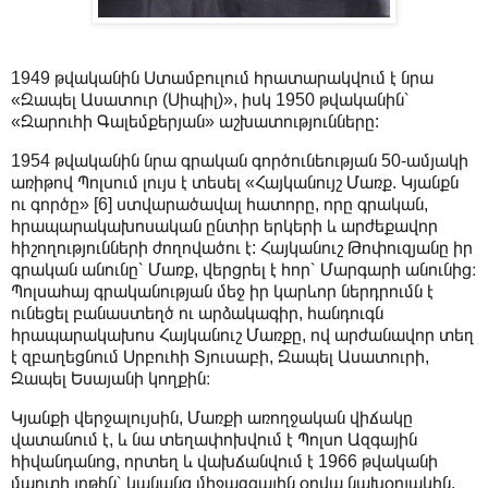
1949 թվականին Ստամբուլում հրատարակվում է նրա
«Զապել Ասատուր (Սիպիլ)», իսկ 1950 թվականին՝
«Զարուհի Գալեմքերյան» աշխատությունները:
1954 թվականին նրա գրական գործունեության 50-ամյակի
առիթով Պոլսում լույս է տեսել «Հայկանույշ Մառք. Կյանքն
ու գործը» [6] ստվարածավալ հատորը, որը գրական,
հրապարակախոսական ընտիր երկերի և արժեքավոր
հիշողությունների ժողովածու է: Հայկանուշ Թոփուզյանը իր
գրական անունը՝ Մառք, վերցրել է հոր՝ Մարգարի անունից։
Պոլսահայ գրականության մեջ իր կարևոր ներդրումն է
ունեցել բանաստեղծ ու արձակագիր, հանդուգն
հրապարակախոս Հայկանուշ Մառքը, ով արժանավոր տեղ
է զբաղեցնում Սրբուհի Տյուսաբի, Զապել Ասատուրի,
Զապել Եսայանի կողքին։
Կյանքի վերջալույսին, Մառքի առողջական վիճակը
վատանում է, և նա տեղափոխվում է Պոլսո Ազգային
հիվանդանոց, որտեղ և վախճանվում է 1966 թվականի
մարտի յոթին՝ կանանց միջազգային օրվա նախօրյակին,