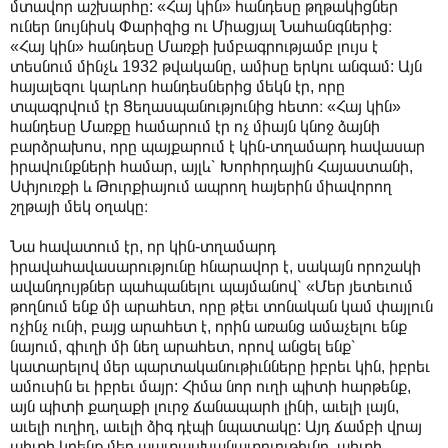
մտավոր աշխարհը: «Հայ կին» հանդեսը թղթակիցներ
ուներ նույնիսկ Փարիզից ու Միացյալ Նահանգներից։
«Հայ կին» հանդեսը Մառքի խմբագրությամբ լույս է
տեսնում մինչև 1932 թվականը, ամիսը երկու անգամ: Այն
հայալեզու կարևոր հանդեսներից մեկն էր, որը
տպագրվում էր Ցեղասպանությունից հետո։ «Հայ կին»
հանդեսը Մառքը համարում էր ոչ միայն կնոջ ձայնի
բարձրախոս, որը պայքարում է կին-տղամարդ հավասար
իրավունքների համար, այլև՝ Խորհրդային Հայաստանի,
Սփյուռքի և Թուրքիայում ապրող հայերին միավորող
շղթայի մեկ օղակը։
Նա հավատում էր, որ կին-տղամարդ
իրավահավասարությունը հնարավոր է, սակայն որոշակի
ավանդույթներ պահպանելու պայմանով՝ «Մեր յետեւում
թողնում ենք մի արահետ, որը թէեւ տոնական կամ փայլուն
ոչինչ ունի, բայց արահետ է, որին առանց ամաչելու ենք
նայում, գիւղի մի նեղ արահետ, որով անցել ենք՝
կատարելով մեր պարտականութիւնները իբրեւ կին, իբրեւ
ամուսին եւ իբրեւ մայր: Հիմա նոր ուղի պիտի հարթենք,
այն պիտի քաղաքի լուրջ ճանապարհ լինի, աւելի լայն,
աւելի ուղիղ, աւելի ձիգ դէպի նպատակը: Այդ ճամբի վրայ
պիտի կրենք մեր պատասխանատուութիւնը, պիտի