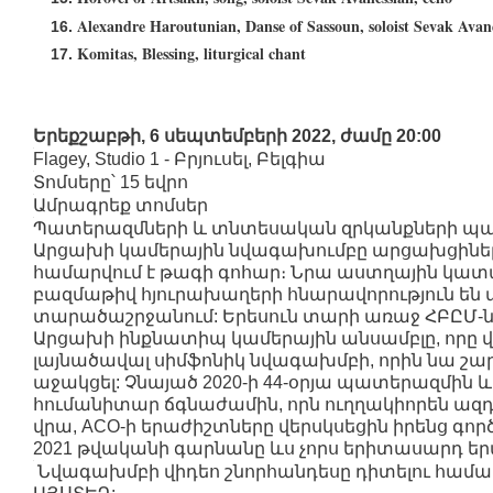
Alexandre Haroutunian, Danse of Sassoun, soloist Sevak Avane
Komitas, Blessing, liturgical chant
Երեքշաբթի, 6 սեպտեմբերի 2022, ժամը 20:00
Flagey, Studio 1 - Բրյուսել, Բելգիա
Տոմսերը՝ 15 եվրո
Ամրագրեք տոմսեր
Պատերազմների և տնտեսական զրկանքների պ
Արցախի կամերային նվագախումբը արցախցինե
համարվում է թագի գոհար։ Նրա աստղային կատ
բազմաթիվ հյուրախաղերի հնարավորություն են 
տարածաշրջանում: Երեսուն տարի առաջ ՀԲԸՄ-ն 
Արցախի ինքնատիպ կամերային անսամբլը, որը 
լայնածավալ սիմֆոնիկ նվագախմբի, որին նա շար
աջակցել: Չնայած 2020-ի 44-օրյա պատերազմին 
հումանիտար ճգնաժամին, որն ուղղակիորեն ազ
վրա, ACO-ի երաժիշտները վերսկսեցին իրենց գործ
2021 թվականի գարնանը ևս չորս երիտասարդ եր
Նվագախմբի վիդեո շնորհանդեսը դիտելու համա