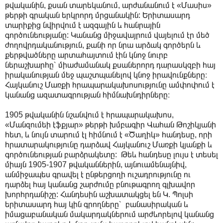
թվականին, քսան տարեկանում, արժանանում է «Մասիս»
թերթի գրական երկրորդ մրցանակին: Երիտասարդ
տարիքից նվիրվում է ազգային և հանրային
գործունեությանը: Կանանց միջավայրում վայելում էր մեծ
ժողովրդականություն, քանի որ նրա արձակ գործերն և
քերթվածները արտահայտում էին կնոջ նուրբ
ներաշխարհը՝ միաժամանակ քսաներորդ դարասկզբի հայ
իրականության մեջ պաշտպանելով կնոջ իրավունքները։
Հայկանուշ Մառքի հրապարակախոսությունը ամփոփում է
կանանց ազատագրության հիմնախնդիրները։
1905 թվականին նշանվում է հրապարակախոս,
«Մանզումեի էֆքյար» թերթի խմբագիր Վահան Թոշիկյանի
հետ, և նույն տարում էլ հիմնում է «Ծաղիկ» հանդեսը, որի
հրատարակությունը դարձավ Հայկանուշ Մառքի կյանքի և
գործունեության բարձրակետը: Թեև հանդեսը լույս է տեսել
միայն 1905-1907 թվականներին, այնուամենայնիվ,
անմիջապես գրավել է ընթերցողի ուշադրությունը ու
դարձել հայ կանանց շարժումը բնութագրող գլխավոր
խորհրդանիշը: Հանդեսին աշխատակցել են Կ. Պոլսի
երիտասարդ հայ կին գրողները՝ բանասիրական և
իմացաբանական մակարդակներում արժևորելով կանանց