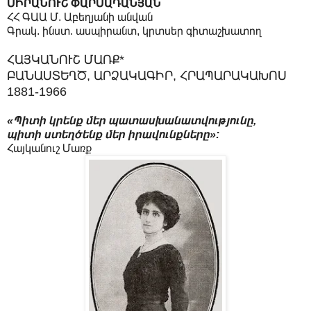
ՍԻՐԱՆՈՒՇ ՓԱՐՍԱԴԱՆՅԱՆ
ՀՀ ԳԱԱ Մ. Աբեղյանի անվան
Գրակ. ինստ. ասպիրանտ, կրտսեր գիտաշխատող
ՀԱՅԿԱՆՈՒՇ ՄԱՌՔ*
ԲԱՆԱՍՏԵՂԾ, ԱՐՁԱԿԱԳԻՐ, ՀՐԱՊԱՐԱԿԱԽՈՍ
1881-1966
«Պիտի կրենք մեր պատասխանատվությունը,
պիտի ստեղծենք մեր իրավունքները»:
Հայկանուշ Մառք