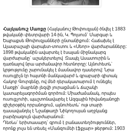
Հայկանուշ Մառքը
(Հայկանուշ Թոփուզյան) ծնվել է 1883
թվականի փետրվարի 14-ին, Կ. Պոլսում՝ Մարգար և
Եպրաքսե Թոփուզյանների ընտանիքում: Հաճախել է
Այասբաշայի վարպետ-տուտու և «Սեոր» վարժարանները:
1898 թվականին ավարտել է Էսայան միջնակարգ
վարժարանը՝ աշակերտելով Զապէլ Ասատուրին և
դառնալով նրա արժանավոր հետնորդը: Այնուհետև՝
կրթությունը շարունակել է մասնավոր դասերով: Նրա
ուսուցիչն էր հայտնի մանկավարժ և գրաբարի գիտակ
Հակոբ Գուրգենը, ով մեծ դերակատարում է ունեցել
Մառքի՝ մայրենի լեզվի յուրացման և ճաշակի
կատարելագործման գործում: Միաժամանակ, որպես
ուսուցչուհի, պաշտոնավարել է Ազգային հիվանդանոցի
գիշերօթիկ որբանոցում, այնուհետև՝ ութ տարի
դասավանդել է Նշանթաղի Նիկողոսյան աղջկանց
բարձրագույն վարժարանում:
Դեռևս՝ երիտասարդ՝ գրում է բանաստեղծություններ,
որոնք լույս են տեսել «Մանզումեի էֆքյար» թերթում: 1903