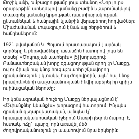
Թոշիկյանի, խմբագրությամբ լույս տեսնող «Նոր լուր»
օրաթերթին՝ ստեղծելով կանանց բաժին և շարունակելով
տպագրել կանանց կրթության, դաստիարակության,
ընտանեկան և հանրային կյանքին վերաբերող հոդվածներ:
Միաժամանակ տպագրվում է նաև այլ թերթերում և
հանդեսներում:
1921 թվականին Կ. Պոլսում հրատարակում է արձակ
գործերը և քերթվածները առանձին հատորով լույս են
տեսել՝ «Ծուլության պահերէս» [5] խորագրով:
Բանաստեղծական խորը զգացողության գրող էր Մառքը,
ով ոչ միայն հայ կնոջ հուզաշխարհը շնչավորող
գրականություն է կտակել հայ ժողովրդին, այլև՝ հայ կնոջ
իրավունքների պաշտպանությանն է նվիրաբերել իր գրիչն
ու իմացական ներուժը։
Իր կենսագրական հուշերը Մառքը ներկայացնում է՝
«Ծփանքներ կեանքէս» խորագրով հատորում: Ինչպես
գրական-գեղարվեստական, այնպես էլ՝
հրապարակախոսական էջերում Մառքի լեզուն մաքուր է,
հստակ, ոճը՝ պարզ, որն առավել մեծ
ժողովրդականություն էր ապահովում նրա երկերին։