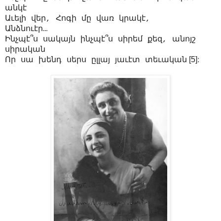
անկէ
Աւելի վեր, Հոգի մը վառ կրակէ,
Անձնուէր…
Ինչպէ՞ս սակայն ինչպէ՞ս սիրեմ քեզ, անոյշ
սիրական
[5]։
Որ սա խենդ սերս ըլլայ յաւէտ տեւական