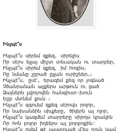
Ինչպէ՞ս
Ինչպէ՞ս սիրեմ զքեզ, սիրելիս
Որ սէրս ելլայ միշտ տեւական ու տարբեր,
Ինչպէ՞ս սիրեմ զքեզ, իմ հոգիս,
Ոը նմանը չըրած ըլլան ուրիշներ…։
Ինչպէ՞ս, ըսէ՛, երազեմ քեզ որ յոգնած
Չծանրանան աչքերս արթուն ու ցած
Ձայներն չվրդովեն հանգիստ-խուն
Եըբ մտնեմ քուն ։
Ինչպէ՞ս գգուեմ զքեզ սէրովս րոլոր,
Որ նախանձին սիւքերը, ծիլերն ալ ոլոր,
Ինչպէ՞ս կազմեմ տարրերը սիրոյս կրակին
Որ հոն բոլոր իղձերս ալ բորբոքին:
Ինչպէ՞ս ըսեմ թէ չաստուած մ՛ես դուն կամ