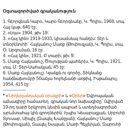
Օգտագործված գրականություն
1. Գէորգեան Կարօ, Կարօ Գէորգեանը, Կ. Պոլիս, 1968, տպ.
Հայ կաթ, 640 էջ:
2. «Լոյս» 1904, թիւ 19:
3. «Հայ կին» 1919-1933, կիսամսեայ հանդէս: Տէր և
տնօրէնուհի՝ Հայկանուշ Մառք (Թոփուզյան), Կ. Պոլիս, տպ.
Օ. Արզուման, 16 էջ:
4. «Հայ կին», 1921, Բ տարի, թիւ 9:
5. Մառք Հայկանուշ, Ծուլության պահերէս, Կ. Պոլիս, 1921,
տպ. Մ. Տեր-Սահակյան, 45 էջ:
6. Մառք Հայկանույշ. Կյանքն ու գործը, Տիկնանց
հանձնախումբի 50ամյա հոբելեանի առթիվ, Իսթանպուլ,
1954, 415 էջ:
----------------
*
«
Նիդերլանդական օրագրի
» և «
Օրեր
» Եվրոպական
ամսագիրը համատեղ գրական նոր նախագիծը՝ նվիրված
19-րդ դարի երկրորդ կեսին ապրած և ստեղծագործած
արևմտահայ կին գրողներին՝ Էլպիս Կեսարացյան, Սրբուհի
Տյուսաբ, Սիպիլ (Զապել Խանջյան), Հայկանուշ Մառք
(Թոփուզյան), Զապել Եսայան, Մառի Պեյլերյան, Զարուհի