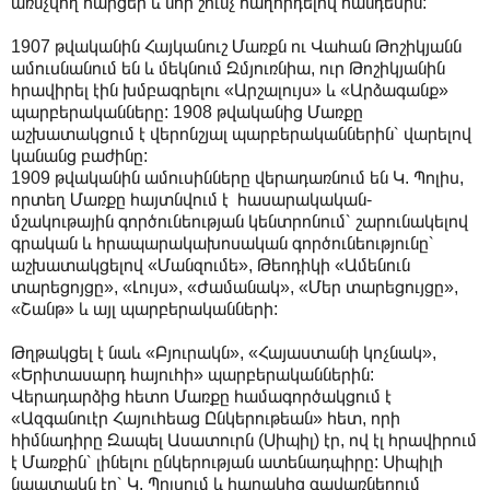
առնչվող հարցեր և նոր շունչ հաղորդելով հանդեսին:
1907 թվականին Հայկանուշ Մառքն ու Վահան Թոշիկյանն
ամուսնանում են և մեկնում Զմյուռնիա, ուր Թոշիկյանին
հրավիրել էին խմբագրելու «Արշալույս» և «Արձագանք»
պարբերականները: 1908 թվականից Մառքը
աշխատակցում է վերոնշյալ պարբերականներին՝ վարելով
կանանց բաժինը:
1909 թվականին ամուսինները վերադառնում են Կ. Պոլիս,
որտեղ Մառքը հայտնվում է հասարակական-
մշակութային գործունեության կենտրոնում՝ շարունակելով
գրական և հրապարակախոսական գործունեությունը՝
աշխատակցելով «Մանզումե», Թեոդիկի «Ամենուն
տարեցոյցը», «Լույս», «Ժամանակ», «Մեր տարեցույցը»,
«Շանթ» և այլ պարբերականների:
Թղթակցել է նաև «Բյուրակն», «Հայաստանի կոչնակ»,
«Երիտասարդ հայուհի» պարբերականներին:
Վերադարձից հետո Մառքը համագործակցում է
«Ազգանուէր Հայուհեաց Ընկերութեան» հետ, որի
հիմնադիրը Զապել Ասատուրն (Սիպիլ) էր, ով էլ հրավիրում
է Մառքին՝ լինելու ընկերության ատենադպիրը: Սիպիլի
նպատակն էր՝ Կ. Պոլսում և հարակից գավառներում