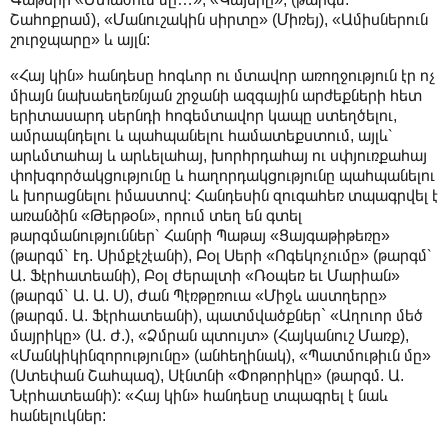
Շահոքրամ), «Մանուշակին սիրտը» (Միռեյ), «Ամիսներուն
շուրջպարը» և այլն:
«Հայ կին» հանդեսը հոգևոր ու մտավոր առողջություն էր ոչ
միայն նախաեղեռնյան շրջանի ազգային արժեքների հետ
երիտասարդ սերնդի հոգեմտավոր կապը ստեղծելու,
ամրապնդելու և պահպանելու համատեքստում, այլև՝
արևմտահայ և արևելահայ, խորհրդահայ ու սփյուռքահայ
փոխգործակցությունը և հաղորդակցությունը պահպանելու
և խորացնելու իմաստով։ Հանդեսին զուգահեռ տպագրվել է
առանձին «Թերթօն», որում տեղ են գտել
թարգմանություններ՝ Հանրի Պաթայ «Ցայգաթիթեռը»
(թարգմ՝ Էդ. Սիմքէշէանի), Բօլ Սերի «Ոգեկոչումը» (թարգմ՝
Ա. Ֆէրհատեանի), Բօլ Ժերալտի «Ռօպեռ եւ Մարիան»
(թարգմ՝ Ա. Ա. Ս), Ժան Պէռթըռուա «Միջև աստղերը»
(թարգմ. Ա. Ֆէրհատեանի), պատմվածքներ` «Աղուոր մեծ
մայրիկը» (Ա. Ժ.), «Ձմրան պտույտ» (Հայկանուշ Մառք),
«Մանկիկինզորությունը» (անհեղինակ), «Պատմութիւն մը»
(Ստեփան Շահպազ), Սէնտնի «Փոթորիկը» (թարգմ. Ա.
Նէրհատեանի): «Հայ կին» հանդեսը տպագրել է նաև
հանելուկներ: