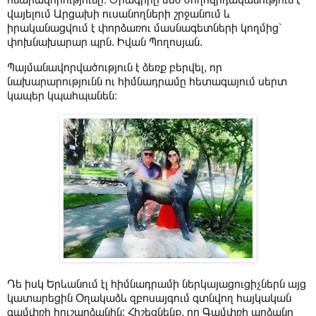
վայելում Արցախի ուսանողների շրջանում և
իրականացվում է փորձառու մասնագետների կողմից՝
փոխնախարար պրն. Իվան Պողոսյան.
Պայմանավորվածություն է ձեռք բերվել, որ
նախարարությունն ու հիմնադրամը հետագայում սերտ
կապեր կպահպանեն։
Դե իսկ Երևանում էլ հիմնադրամի ներկայացուցիչներն այց
կատարեցին Օղակաձև զբոսայգում գտնվող հայկական
գամփռի հուշարձանին: Հիշեցնենք, որ Գամփռի արձանը