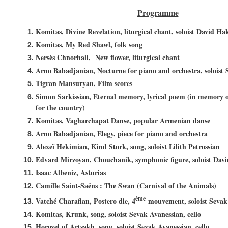
Programme
Komitas, Divine Revelation, liturgical chant, soloist David Hak
Komitas, My Red Shawl, folk song
Nersès Chnorhali, New flower, liturgical chant
Arno Babadjanian, Nocturne for piano and orchestra, soloist 
Tigran Mansuryan, Film scores
Simon Sarkissian, Eternal memory, lyrical poem (in memory of
for the country)
Komitas, Vagharchapat Danse, popular Armenian danse
Arno Babadjanian, Elegy, piece for piano and orchestra
Alexeï Hekimian, Kind Stork, song, soloist Lilith Petrossian
Edvard Mirzoyan, Chouchanik, symphonic figure, soloist Davi
Isaac Albeniz, Asturias
Camille Saint-Saëns : The Swan (Carnival of the Animals)
ème
Vatché Charafian, Postero die, 4
mouvement, soloist Sevak 
Komitas, Krunk, song, soloist Sevak Avanessian, cello
Horovel of Artsakh, song, soloist Sevak Avanessian, cello