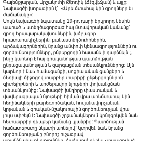
Գալեմքյարյան, Արշակուհի Թէոդիկ (Ճէզվէճյան) և այլք:
Նախագծի խորագիրն է՝ «Արեւմտահայ կին գրողները եւ
ժամանակը»:
Սույն նախագծի նպատակը 19-րդ դարի երկրորդ կեսին
ապրած և ստեղծագործած հայ մտավորական կանանց՝
գրող-հրապարակախոսներին, խմբագիր-
հրատարակիչներին, բանաստեղծուհիներին,
արձակագիրներին, նրանց ամփոփ կենսագրություններն ու
գործունեությունները, ընթերցողին հասանելի դարձնելն է,
ինչը կարևոր է հայ գրականության պատմության
ընթացականության և զարգացման տեսանկյուններից: Այն
կարևոր է նաև համացանցի, սոցիալական ցանցերի և
մեդիայի միջոցով տարբեր տարիքի ընթերցողներին
գիտելիքների և արժեքավոր նյութերի փոխանցման
տեսանկյունից: Նախագծի խնդիրը փաստական և
վավերագրական նյութերի հիման վրա արևմտահայ կին
հեղինակների բարեգործական, հովանավորչական,
կրթական և գրական-մշակութային գործունեության վրա
լույս սփռելն է: Նախագծի շրջանակներում կընդգրկվեն նաև
հետաքրքիր դեպքեր կանանց կյանքից: Պատմության
համատեքստը նկատի առնելով՝ կտրվեն նաև նրանց
գործունեությանը բնորոշ ուշագրավ
առանձնահատկություններ, մամուլում դեռևս չտպագրված