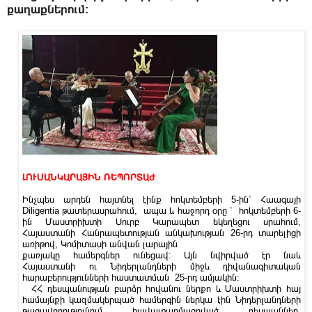
քաղաքներում:
ԼՈՒՍԱՆԿԱՐԱՅԻՆ ՌԵՊՈՐՏԱԺ
Ինչպես արդեն հայտնել էինք հոկտեմբերի 5-ին՝ Հաագայի
Diligentia թատերասրահում, ապա և հաջորդ օրը ՝ հոկտեմբերի 6-
ին Մաստրիխտի Սուրբ Կարապետ եկեղեցու սրահում,
Հայաստանի Հանրապետության անկախության 26-րդ տարելիցի
առիթով, Կոմիտասի անվան լարային
քառյակը համերգներ ունեցավ: Այն նվիրված էր նաև
Հայաստանի ու Նիդերլանդների միջև դիվանագիտական
հարաբերությունների հաստատման 25-րդ ամյակին:
ՀՀ դեսպանության բարձր հովանու ներքո և Մաստրիխտի հայ
համայնքի կազմակերպած համերգին ներկա էին Նիդերլանդների
թագավորությունում հավատարմագրված դեսպաններ,