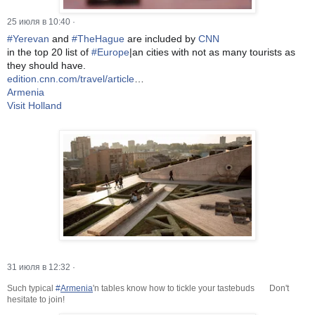
25 июля в 10:40
·
#
Yerevan
and
#
TheHague
are included by
CNN
in the top 20 list of
#
Europe
|an cities with not as many tourists as
they should have.
edition.cnn.com/travel/article
…
Armenia
Visit Holland
31 июля в 12:32
·
Such typical
#
Armenia
'n tables know how to tickle your tastebuds
😋
Don't
hesitate to join!