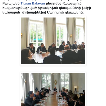
Բալայանն
Tigran Balayan
ընտրվեց Հաագայում
հավատարմագրված ֆրանկոֆոն դեսպանների խմբի
նախագահ` փոխարինելով Մարոկոյի դեսպանին։