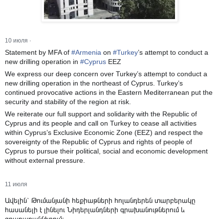
10 июля
·
Statement by MFA of
#
Armenia
on
#
Turkey
’s attempt to conduct a
new drilling operation in
#
Cyprus
EEZ
We express our deep concern over Turkey’s attempt to conduct a
new drilling operation in the northeast of Cyprus. Turkey’s
continued provocative actions in the Eastern Mediterranean put the
security and stability of the region at risk.
We reiterate our full support and solidarity with the Republic of
Cyprus and its people and call on Turkey to cease all activities
within Cyprus’s Exclusive Economic Zone (EEZ) and respect the
sovereignty of the Republic of Cyprus and rights of people of
Cyprus to pursue their political, social and economic development
without external pressure.
11 июля
Ավելին` Թումանյանի հեքիաթների հոլանդերեն տարբերակը
հասանելի է լինելու Նիդերլանդների գրախանութներում և