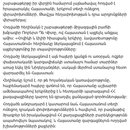
շաբաթաթերթը իր վերջին համարում լայնածավալ հոդված է
հրապարակել Հայաստանի, երկրում տեղի ունեցող
վերափոխումների, Թավշյա հեղափոխության և դրա արդյունքների
վերաբերյալ։
Հոդվածի հեղինակն է շաբաթաթերթի միջազգային բաժնի
խմբագիր Ռոբերտ Դե Վիտը, ով Հայաստան է այցելել անցյալ
ամիս։ «Հովիկի և Լիլիի հիասքանչ երկիրը. Լավատեսությունը
Հայաստանում» հեղինակը ներկայացնում է Հայաստան
այցելությունից իր տպավորությունները։
Հոդվածը ներկայացնում է այն հայերի կյանքն ու առօրյան, ովքեր
փախստականի կարգավիճակի ստանալու համար տարիներ
առաջ եկել էին Նիդերլանդներ, սակայն մերժում ստանալուց հետո
վարդարձել են Հայաստան։
Հեղինակը նշում է, որ թե հոլանդական կառավարությունը,
հայրենադարձ հայերը գտնում են, որ Հայաստանը աշխարհի
ամենաապահով երկրներից է և հետդարձի պարագայում ՀՀ
քազաքացիները կարող են զբաղվել ցանկացած գործունեությամբ։
Հոդվածն անդրադարձ է կատարում նաև Հայաստանում տեղի
ունեցող դրական փոփոխություններին և հավելում, որ բազմաթիվ
ծրագրեր են իրականացվում ՀՀ քաղաքացիների բարեկեցությունն
ապահովելու նպատակով, և Հայաստանը զարգացնելուն ուղղված
իշխանությունների քայլերին։