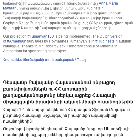
նախագիծը իրականացման փուլում է։ Թարգմանությունը
Anna Maria
Mattaar
կողմից ավարտվել է, գիրքը ներառված է Rubinstein
հրատարակության աշնանային հրատարակությունների կատալոգում։
Նախագծի հովանավորն է Ամստերդամում ՀՀ պատվավոր հյուպատոս
Ռոբերտ Զիկը։ Թարգմանությունն իրականացվել է ՀՀ Կրթության, գիտության,
մշակույթի և սպորտի Նախարարության աջակցության շնորհիվ։
Our project on
#
Tumanyan150
is being implemented. The Dutch version
of
#
Armenia
|n fairy tales by Hovhannes Tumanyan is in
#
Rubinestein
autumn
catalogue. Thanks to Mr. Robert Zieck, Honorary consul of Armenia in
Amsterdam for sponsoring this project.
Հովհաննես Թումանյանի տուն-թանգարան / Դսեղ
Դեսպանը Բալայանը Հայաստանում ընթացող
բարեփոխումներն ու ՀՀ արտաքին
քաղաքականությունը ներկայացրեց Հաագայի
միջազգային իրավունքի ակադեմիայի ուսանողներին
Հուլիսի 12-ին Նիդերլանդներում ՀՀ դեսպան Տիգրան Բալայանն
ընդունեց Հաագայի միջազգային իրավունքի ակադեմիայի
ուսանողներին։
Ողջունելով հյուրերին դեսպան Բալայանը նշեց, որ Ակադեմիայի
ուսանողների այցելությունները դեսպանություն ավանդույթ են