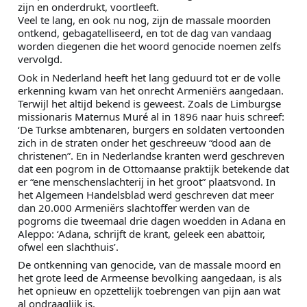
zijn en onderdrukt, voortleeft.
Veel te lang, en ook nu nog, zijn de massale moorden 
ontkend, gebagatelliseerd, en tot de dag van vandaag 
worden diegenen die het woord genocide noemen zelfs 
vervolgd.
Ook in Nederland heeft het lang geduurd tot er de volle 
erkenning kwam van het onrecht Armeniërs aangedaan. 
Terwijl het altijd bekend is geweest. Zoals de Limburgse 
missionaris Maternus Muré al in 1896 naar huis schreef: 
‘De Turkse ambtenaren, burgers en soldaten vertoonden 
zich in de straten onder het geschreeuw “dood aan de 
christenen”. En in Nederlandse kranten werd geschreven 
dat een pogrom in de Ottomaanse praktijk betekende dat 
er “ene menschenslachterij in het groot” plaatsvond. In 
het Algemeen Handelsblad werd geschreven dat meer 
dan 20.000 Armeniërs slachtoffer werden van de 
pogroms die tweemaal drie dagen woedden in Adana en 
Aleppo: ‘Adana, schrijft de krant, geleek een abattoir, 
ofwel een slachthuis’.
De ontkenning van genocide, van de massale moord en 
het grote leed de Armeense bevolking aangedaan, is als 
het opnieuw en opzettelijk toebrengen van pijn aan wat 
al ondraaglijk is.