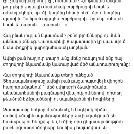
էր, չափազանց թույլ էր, ուժասպառ: Հերթական անգամ
թուրքերի շրջայցի ժամանակ բարձրացրի նրան և
օժանդակեցի, որ մի կողմից հենվի ինձ՝ մյուս կողմից
պատին: Ես նրան այդպես բարձրացրի: Նրանք տեսան
նրան և տարան… տարան…»:
Հայ բնակչության նկատմամբ բռնություններից ոչ մեկն
անմասը չմնաց. Սարսափելի ճակատագիր էր սպասվում
նաեւ փոքրիկ դպրոցահասակ աղջկան.
Ավելի քան հարյուր տարի անց մենք ոգեկոչում ենք հայ
ժողովրդի նկատմամբ կատարված մեծ անարդարությունը։
Հայ ժողովրդի նկատմամբ տեղի ունեցած
Ցեղասպանությունը ավելի քան բացահայտվել է վերջին
հարյուրամյակում ՝ մեծ սփյուռքի ձևավորմամբ,
ականատեսների բազմաթիվ վկայություններով, որտեղ
թևածում է ճնշվածների ու սպանվածների հոգիները:
Չափազանց երկար ժամանակ, և նույնիսկ հիմա,
զանգվածային սպանությունները չափազանցված են
համարվել ու հերքվել են, և մինչ օրս ցեղասպանություն
բառն օգտագործողները նույնիսկ հալածվում են: