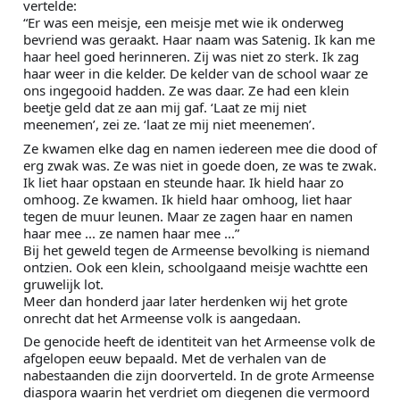
vertelde: 
“Er was een meisje, een meisje met wie ik onderweg 
bevriend was geraakt. Haar naam was Satenig. Ik kan me 
haar heel goed herinneren. Zij was niet zo sterk. Ik zag 
haar weer in die kelder. De kelder van de school waar ze 
ons ingegooid hadden. Ze was daar. Ze had een klein 
beetje geld dat ze aan mij gaf. ‘Laat ze mij niet 
meenemen’, zei ze. ‘laat ze mij niet meenemen’.
Ze kwamen elke dag en namen iedereen mee die dood of 
erg zwak was. Ze was niet in goede doen, ze was te zwak. 
Ik liet haar opstaan en steunde haar. Ik hield haar zo 
omhoog. Ze kwamen. Ik hield haar omhoog, liet haar 
tegen de muur leunen. Maar ze zagen haar en namen 
haar mee ... ze namen haar mee ...” 
Bij het geweld tegen de Armeense bevolking is niemand 
ontzien. Ook een klein, schoolgaand meisje wachtte een 
gruwelijk lot.
Meer dan honderd jaar later herdenken wij het grote 
onrecht dat het Armeense volk is aangedaan.
De genocide heeft de identiteit van het Armeense volk de 
afgelopen eeuw bepaald. Met de verhalen van de 
nabestaanden die zijn doorverteld. In de grote Armeense 
diaspora waarin het verdriet om diegenen die vermoord 