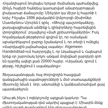
Հոլանդիայում նույնպես երկար ժամանակ պահանջվեց,
մինչև հայերի հանդեպ կատարված անարդարության
լիակատար ճանաչումը: Մինչդեռ դա միշտ էլ հայտնի է
եղել: Ինչպես 1896 թվականին Լիմբուրգի միսիոներ
Մատերնուս Մյուրեն է գրել . «Թուրք պաշտոնյաները,
քաղաքացիական անձինք և զինվորները հայտնվեցին
փողոցներում՝ բղավելով «մահ քրիստոնյաներին»: Իսկ
հոլանդական թերթերում գրվում էր, որ օսմանյան
պրակտիկայում ջարդը նշանակում է, որ տեղի է ունեցել
«մարդկային լայնածավալ սպանդ»։ Algemeen
Handelsblad-ում հաղորդվել է, որ Ադանայում և Հալեպում
երեք օր շարունակ երկու անգամ մոլեգնած ջարդերի զոհ
են դարձել ավելի քան 20000 հայեր. «Ադանան, գրում է
թերթը, հիշեցնում է սպանդանոց»:
Ցեղասպանության, հայ ժողովրդին հասցված
զանգվածային սպանությունների և մեծ տառապանքների
ժխտումը նման է նոր, անտանելի և կանխամտածված ցավ
պատճառելուն։
Ահա թե ինչու է ոգեկոչումը այդքան կարևոր։ Դա
ժխտողականության դեմ ակտիվ պայքար է։ Միասին մենք
ամեն տարի թարմացնում ենք ցեղասպանության