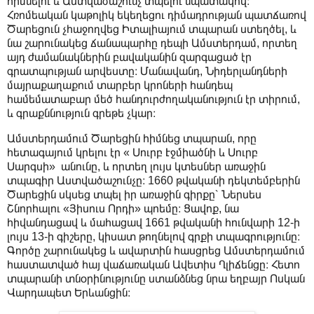
հիմնելու և Աստվածաշունչ տպելու նպատակով։
Հռոմեական կաթոլիկ եկեղեցու դիմադրության պատճառով
Ծարեցուն չհաջողվեց Իտալիայում տպարան ստեղծել, և
նա շարունակեց ճանապարհը դեպի Ամստերդամ, որտեղ
այդ ժամանակներին բավականին զարգացած էր
գրատպության արվեստը։ Մանավանդ, Նիդերլանդների
մայրաքաղաքում տարբեր կրոների հանդեպ
համեմատաբար մեծ հանդուրժողականություն էր տիրում,
և գրաքննություն գրեթե չկար։
Ամստերդամում Ծարեցին հիմնեց տպարան, որը
հետագայում կրելու էր « Սուրբ Էջմիածնի և Սուրբ
Սարգսի» անունը, և որտեղ լույս կտեսներ առաջին
տպագիր Աստվածաշունչը։ 1660 թվականի դեկտեմբերին
Ծարեցին սկսեց տպել իր առաջին գիրքը՝ Ներսես
Շնորհալու «Յիսուս Որդի» պոեմը։ Ցավոք, նա
հիվանդացավ և մահացավ 1661 թվականի հունվարի 12-ի
լույս 13-ի գիշերը, կիսատ թողնելով գրքի տպագրությունը։
Գործը շարունակեց և ավարտին հասցրեց Ամստերդամում
հաստատված հայ վաճառական Ավետիս Ղլիճենցը։ Հետո
տպարանի տնօրինությունը ստանձնեց նրա եղբայր Ոսկան
Վարդապետ Երևանցին։