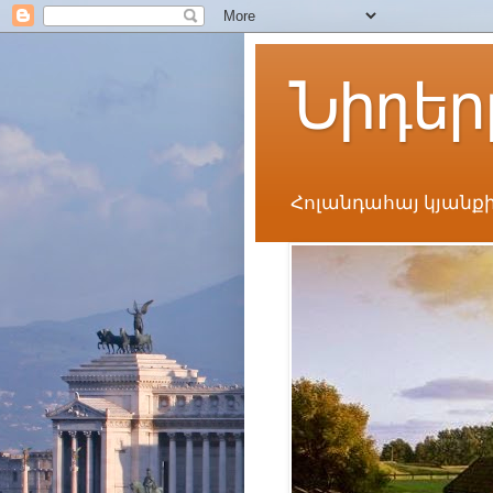
Նիդեր
Հոլանդահայ կյանքի