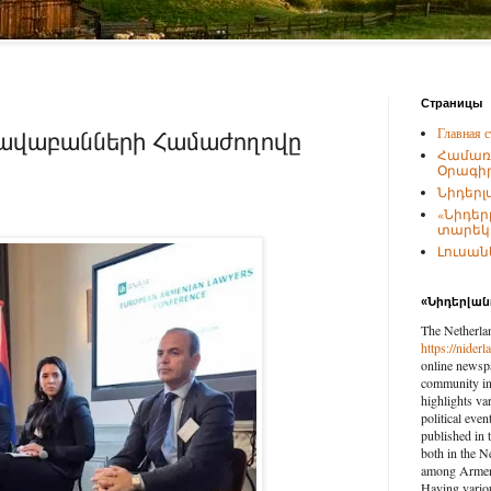
Страницы
Главная с
րավաբանների Համաժողովը
Համառ
Օրագիր
Նիդերլ
«Նիդեր
տարեկա
Լուսանկ
«Նիդերլա
The Netherla
https://nider
online newspa
community in 
highlights var
political eve
published in 
both in the N
among Armenia
Having vario