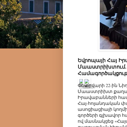
Եվրոպայի Հայ Ի
Մաաստրիխտում. 
Համագործակցութ
Փետրվարի 22-ին Նի
Մաաստրիխտ քաղաքո
Իրավաբանների համ
Հայ-հոլանդական 
ասոցիացիայի կողմի
գործերի գլխավոր 
ով մասնակցեց «Հա
զարգացման հեռանկ