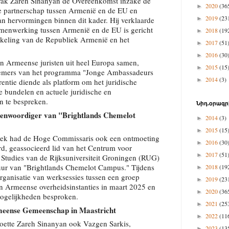
prak Zareh Sinanyan de Overeenkomst inzake de
2020
(36
►
e partnerschap tussen Armenië en de EU en
2019
(23
an hervormingen binnen dit kader. Hij verklaarde
►
amenwerking tussen Armenië en de EU is gericht
2018
(19
►
kkeling van de Republiek Armenië en het
2017
(51
►
2016
(30
►
an Armeense juristen uit heel Europa samen,
2015
(15
►
nemers van het programma "Jonge Ambassadeurs
2014
(3)
►
entie diende als platform om het juridische
te bundelen en actuele juridische en
 te bespreken.
Նիդ.օրագր
enwoordiger van "Brightlands Chemelot
2014
(3)
►
2015
(15
►
zoek had de Hoge Commissaris ook een ontmoeting
2016
(30
►
d, geassocieerd lid van het Centrum voor
2017
(51
►
 Studies van de Rijksuniversiteit Groningen (RUG)
tuur van "Brightlands Chemelot Campus." Tijdens
2018
(19
►
rganisatie van werksessies tussen een groep
2019
(23
►
en Armeense overheidsinstanties in maart 2025 en
2020
(36
►
gelijkheden besproken.
2021
(25
►
eense Gemeenschap in Maastricht
2022
(11
►
moette Zareh Sinanyan ook Vazgen Sarkis,
2023
(13
►