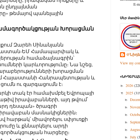
E-mail: d
ն ընդլայնման
րը» թեմայով պանելային
Մեր մասին
ամագործակցության Խորացման
քում Զարեհ Սինանյանն
յաստան-ԵՄ Համապարփակ և
@Նիդե
կերության համաձայնագրին՝
View my comp
ւմների կարևորությունը։ Նա նշեց,
արաբերությունների խորացման
ւմ Հայաստանի Հանրապետության և
«ՆԻԴԵՐԼԱՆ
ցումն ու զարգացումն է։
2026
(22
►
արկի տակ էր համախմբել Եվրոպայի
2025
(31
▼
աթիվ իրավաբանների, այդ թվում՝
Dece
►
արդ դեսպան» ծրագրի
Nove
►
իրավաբան մասնակիցներին։
Octob
►
 հարթակ՝ միավորելու սփյուռքի
Septe
►
ուժը և քննարկելու արդի
Augu
►
գործակցության հարցերը։
July
(
►