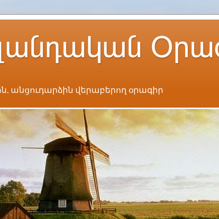
լանդական Օրա
ն, անցուդարձին վերաբերող օրագիր