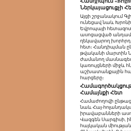
Հանդիպում «Brightl
Ներկայացուցչի Հ
Այցի շրջանակում 
ունեցավ նաև Խրոնի
Եվրոպայի հետազոտո
ասոցացված անդամ, «Br
ղեկավարող խորհրդի
հետ։ Հանդիպման ըն
թվականի մարտին Ն
ժամանող մասնագե
կառույցների միջև 
աշխատանքային հա
հարցերը։
Համագործակցութ
Համայնքի Հետ
Համաժողովի ընթաց
նաև Հայ-հոլանդա
իրավաբանների աս
Վազգեն Սարգիսի, 
հայկական միությա