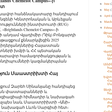
ands Chemelot Campus»-ի
June
(
►
ետ
May
(
►
Գլխավոր հանձնակատարը հանդիպում
April
►
նգենի Կենտրոնական և Արևելյան
Marc
►
ւթյունների ինստիտուտի (RUG)
Febru
▼
ightlands Chemelot Campus»-ի
Թրամ
 անդամ Վլադիմիր (Դիկ) Բոնգարդի
Սպ
թացքում քննարկվեցին 2025
Շար
իդերլանդներից Հայաստան
ոճ
տների խմբի և ՀՀ պետական
Վառն
եկ
հնարավոր համագործակցության և
Արմ
նդիպումների կազմակերպման
Լենի
հա
Հա
յուն Մաաստրիխտի Հայ
Եվրո
Հա
Մ
քում Զարեհ Սինանյանը հանդիպեց
Տեղի
կան փաստաբանների և
հա
ոցիացիայի հիմնադիր և նախագահ
Երու
ինչպես նաև Մաաստրիխտի «Անի»
ժա
լու
ն նախագահ Լևոն Սարգիսի հետ։
Հանդ