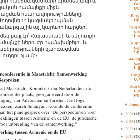
վոր հանձնակատարի գրասենյակի և
Ու
ական համայնքի միջև
Մե
ացման հնարավորությունները,
Վերջ
ժողովների կազմակերպման
Աբ
ակարգային այլ կարևոր հարցեր։
Հայ 
տո
մեկ քայլ էր՝ Հայաստանի և սփյուռքի
նա
այնքի ներուժը համախմբելու և
Զարե
աշ
բերությունների զարգացման
Նի
 ուղղությամբ։
44-օ
պա
նվ
nconferentie in Maastricht: Samenwerking
Մեծ 
Besproken
Ս․
Հայ 
tad Maastricht, Koninkrijk der Nederlanden, de
վա
onferentie plaats, georganiseerd door de
Բել
iging van Advocaten en Juristen. De Hoge
Janua
►
-zaken, Zareh Sinanyan, woonde de conferentie
 aan het panelgesprek over "De perspectieven voor
2024
(15
►
rekkingen tussen Armenië en de EU, de juridische
2023
(13
►
voor uitbreiding van de samenwerking."
2022
(11
►
erking tussen Armenië en de EU
2021
(25
►