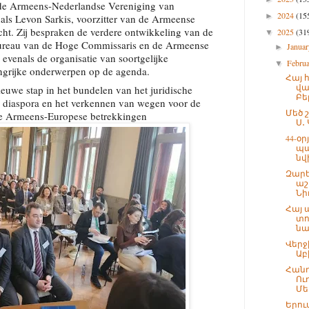
n de Armeens-Nederlandse Vereniging van
2024
(15
►
als Levon Sarkis, voorzitter van de Armeense
cht. Zij bespraken de verdere ontwikkeling van de
2025
(31
▼
ureau van de Hoge Commissaris en de Armeense
Janua
►
evenals de organisatie van soortgelijke
Febru
▼
angrijke onderwerpen op de agenda.
Հայ 
վա
euwe stap in het bundelen van het juridische
Բել
 diaspora en het verkennen van wegen voor de
Մեծ 
de Armeens-Europese betrekkingen
Ս․
44-օ
պա
նվ
Զարե
աշ
Նի
Հայ 
տո
նա
Վերջ
Աբ
Հանդ
Ու
Մե
Երու