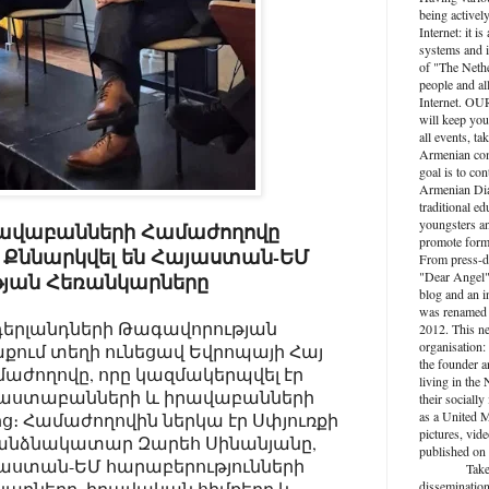
being activel
Internet: it i
systems and i
of "The Nethe
people and al
Internet. O
will keep you
all events, ta
Armenian com
goal is to con
Armenian Dia
traditional ed
youngsters an
րավաբանների Համաժողովը
promote forma
Քննարկվել են Հայաստան-ԵՄ
From press-d
"Dear Angel",
յան Հեռանկարները
blog and an 
was renamed 
դերլանդների Թագավորության
2012. This n
organisation: 
ւմ տեղի ունեցավ Եվրոպայի Հայ
the founder a
աժողովը, որը կազմակերպվել էր
living in the
փաստաբանների և իրավաբանների
their socially
as a United M
ց։ Համաժողովին ներկա էր Սփյուռքի
pictures, vide
հանձնակատար Զարեհ Սինանյանը,
published on 
յաստան-ԵՄ հարաբերությունների
Take active
արները, իրավական հիմքերը և
dissemination