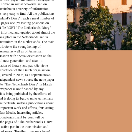
y spread in social networks and on
s available in a variety of information
s very easy to find. All the publications
rland’s Diary" reach a great number of
l pages occupy leading positions on
UR TARGET "The Netherlands Diary"
 informed and updated about almost the
king place in the Netherlands and in
munities in the Netherlands. The main
tribute to the strengthening of
spora, as well as of Armenian
ucation with special orientation on the
d new generation; and also - to
tion of literary and patriotic views.
epartment of the Dutch organisation
 created in 2008, as a separate news
independent news source the newspaper
to "The Netherlands Diary" in March
ewspaper is not financed by any
it is being published by the efforts of
nd is doing its best to unite Armenians
 Netherlands, making publications about
 important work and efforts, thus acting
ass Media. Interesting articles,
o materials, sent by you, will be
the pages of “The Netherland’s Dairy”.
 part in the transmission and
 of news! Together - we are a force!