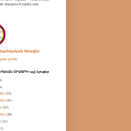
ear.press@yandex.com
րլանդական Օրագիր
lete profile
ԴԱԿԱՆ ՕՐԱԳՐԻ» այլ նյութեր
8)
9)
mber
(32)
mber
(41)
er
(23)
mber
(28)
st
(21)
31)