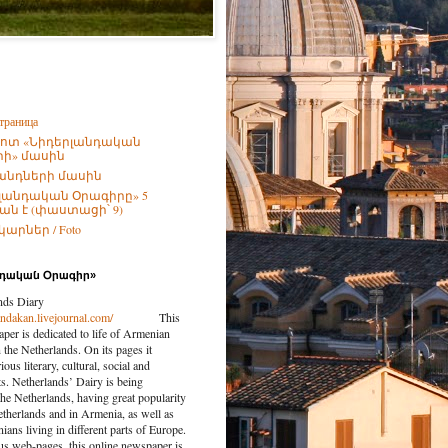
траница
ոտ «Նիդերլանդական
ի» մասին
անդների մասին
լանդական Օրագիրը» 5
ն է (փաստացի՝ 9)
արներ / Foto
նդական Օրագիր»
nds Diary
landakan.livejournal.com/
This
per is dedicated to life of Armenian
the Netherlands. On its pages it
ious literary, cultural, social and
nts. Netherlands’ Dairy is being
the Netherlands, having great popularity
etherlands and in Armenia, as well as
ns living in different parts of Europe.
us web-pages, this online newspaper is