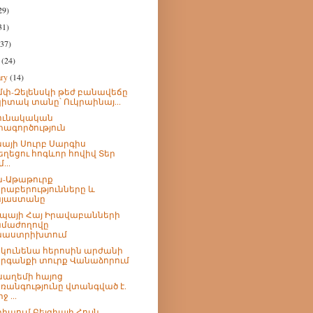
29)
31)
(37)
h
(24)
ary
(14)
փ-Զելենսկի թեժ բանավեճը
իտակ տանը՝ Ուկրաինայ...
ունակական
րագործություն
այի Սուրբ Սարգիս
եղեցու հոգևոր հովիվ Տեր
...
ն-Աթաթուրք
րաբերությունները և
յաստանը
պայի Հայ Իրավաբանների
մաժողովը
աաստրիխտում
 կունենա հերոսին արժանի
րգանքի տուրք Վանաձորում
սաղեմի հայոց
ռանգությունը վտանգված է.
րջ ...
իպում Բելգիայի Հույն