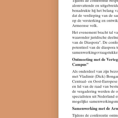
Tijdens de conferentie bes
alomvattende en uitgebreid
benadrukte hij het belang v
dat de verdieping van de s
op de versterking en ontwi
Armeense volk.
Het evenement bracht tal v
waaronder juridische deel
van de Diaspora". De confer
potentieel van de diaspora 
samenwerkingsvraagstukken
Ontmoeting met de Verteg
Campus"
Als onderdeel van zijn be
met Vladimir (Dick) Bongar
Centraal- en Oost-Europese
en lid van de raad van bes
de vergadering werden de o
specialisten uit Nederland 
mogelijke samenwerkingsmo
Samenwerking met de Arm
Tijdens de conferentie ont