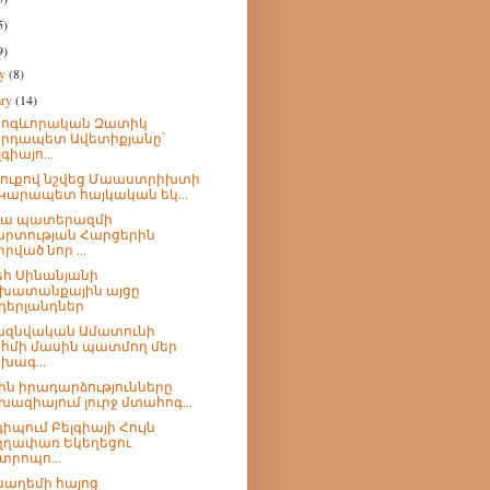
5)
9)
ry
(8)
ary
(14)
հոգևորական Զատիկ
րդապետ Ավետիքյանը՝
գիայո...
շուքով նշվեց Մաաստրիխտի
 Կարապետ հայկական եկ...
րյա պատերազմի
րտության Հարցերին
իրված նոր ...
հ Սինանյանի
խատանքային այցը
դերլանդներ
ազնվական Ամատունի
հմի մասին պատմող մեր
խագ...
ին իրադարձությունները
խազիայում լուրջ մտահոգ...
իպում Բելգիայի Հույն
ղղափառ Եկեղեցու
տրոպո...
սաղեմի հայոց