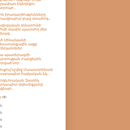
ղղափառ Եկեղեցու
տրոպո...
ին իրադարձությունները
խազիայում լուրջ մտահոգ...
ազնվական Ամատունի
հմի մասին պատմող մեր
խագ...
հ Սինանյանի
խատանքային այցը
դերլանդներ
րյա պատերազմի
րտության Հարցերին
իրված նոր ...
շուքով նշվեց Մաաստրիխտի
 Կարապետ հայկական եկ...
հոգևորական Զատիկ
րդապետ Ավետիքյանը՝
գիայո...
ry
(8)
5)
5)
6)
3)