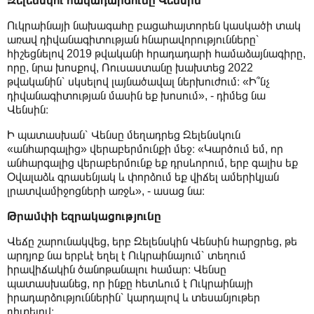
Զելենսկու հակադարձումը Վենսին
Ուկրաինայի նախագահը բացահայտորեն կասկածի տակ
առավ դիվանագիտության հնարավորությունները՝
հիշեցնելով 2019 թվականի հրադադարի համաձայնագիրը,
որը, նրա խոսքով, Ռուսաստանը խախտեց 2022
թվականին՝ սկսելով լայնածավալ ներխուժում։ «Ի՞նչ
դիվանագիտության մասին եք խոսում», - դիմեց նա
Վենսին։
Ի պատասխան՝ Վենսը մեղադրեց Զելենսկուն
«անհարգալից» վերաբերմունքի մեջ։ «Կարծում եմ, որ
անհարգալից վերաբերմունք եք դրսևորում, երբ գալիս եք
Օվալաձև գրասենյակ և փորձում եք վիճել ամերիկյան
լրատվամիջոցների առջև», - ասաց նա։
Թրամփի եզրակացությունը
Վեճը շարունակվեց, երբ Զելենսկին Վենսին հարցրեց, թե
արդյոք նա երբևէ եղել է Ուկրաինայում՝ տեղում
իրավիճակին ծանոթանալու համար։ Վենսը
պատասխանեց, որ ինքը հետևում է Ուկրաինայի
իրադարձություններին՝ կարդալով և տեսանյութեր
դիտելով։