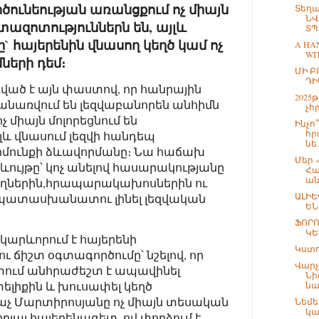
ծունեության առանցքում ոչ միայն
Տեղա
ՆՎ
ազոտություններն են, այլև
ՏՊԱ
 հայերենին վնասող կեղծ կամ ոչ
A HA
WIT
ների դեմ։
ՄԻ Բ
ԴԻ
ած է այն փաստով, որ հանրային
2025
նառվում են լեզվաբանորեն անհիմն
չհ
 միայն մոլորեցնում են
Ինչո
հր
լև վնասում լեզվի հանդեպ
նե.
մունքի ձևավորմանը։ Նա հաճախ
Մեր 
ևույթը՝ կոչ անելով հասարակությանը
Հա
ան
ղներին,հրապարակախոսներին ու
ԱԼԻԵ
ի պատասխանատու լինել լեզվական
ԵՆ
ՖՈՐՈ
ԿԵ
կարևորում է հայերենի
Կստ
ու ճիշտ օգտագործումը՝ նշելով, որ
Վարչ
ում անհրաժեշտ է ապավինել
Նի
լիքին և խուսափել կեղծ
նա
րաչ Մարտիրոսյանը ոչ միայն տեսական
Նեմե
կա
իրյալ հայերենագետ, ով փորձում է