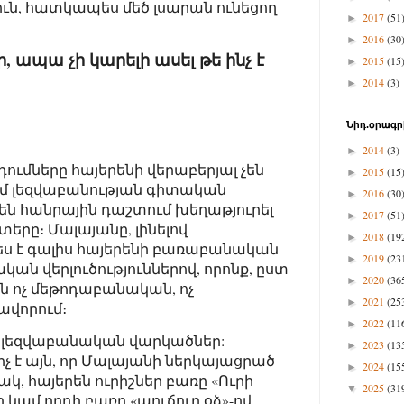
ն, հատկապես մեծ լսարան ունեցող
2017
(51
►
2016
(30
►
ի, ապա չի կարելի ասել թե ինչ է
2015
(15
►
2014
(3)
►
Նիդ.օրագր
2014
(3)
►
ումները հայերենի վերաբերյալ չեն
2015
(15
►
լեզվաբանության գիտական
2016
(30
►
են հանրային դաշտում խեղաթյուրել
2017
(51
►
րը։ Մալայանը, լինելով
2018
(19
►
ս է գալիս հայերենի բառաբանական
2019
(23
►
ն վերլուծություններով, որոնք, ըստ
2020
(36
►
ն ոչ մեթոդաբանական, ոչ
2021
(25
►
ավորում։
2022
(11
►
ծ լեզվաբանական վարկածներ:
2023
(13
►
է այն, որ Մալայանի ներկայացրած
2024
(15
►
, հայերեն ուրիշներ բառը «Ուրի
2025
(31
▼
 կամ որդի բառը «պուճուր օձ»-ով