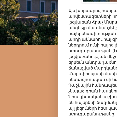
Ա
յս խորագրով հանր
արվեստագետների հոր
Հրաչ Մար
լեզվաբան
անցնելը մատնանշենք
հայերենագիտության 
արդի ակնառու հայ գ
ներդրում ունի հայոց 
ստուգաբանության (
լեզվաբանության մեջ։
երբեմն անդրադառնում
ճանաչված մարդկանց,
Մարտիրոսյանի մասին
հետազոտական մի նա
Դաշնային հանրապետո
չնայած դրան հասցնո
Նրա գիտական աշխա
են հայերենի ծագման
այլ լեզուների հետ կ
ստուգաբանությանը։