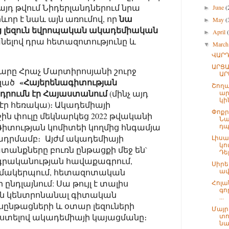
այդ թվում Նիդերլանդներում նրա
June
(
►
նա
րևոր է նաև այն առումով, որ
May
(
►
ոց լեզուն եվրոպական ակադեմիական
April
►
ելով դրա հետազոտությունը և
Marc
▼
ՎԱՐԴ
ԱՐՑ
քարը Հրաչ Մարտիրոսյանի շուրջ
ԱՐ
«Հայերենագիտության
ազած
Շողա
դրումն էր Հայաստանում
(մինչ այդ
ար
կին
էր հեռակա)։ Ակադեմիայի
Փոքր
 փուլը մեկնարկեց 2022 թվականի
Նա
 Գիտության կոմիտեի կողմից հնգամյա
դպ
դրմամբ։ Այժմ ակադեմիայի
Լիսա
կո
նքները բուռն ընթացքի մեջ են`
Դել
-գրականության հավաքագրում,
Սիրե
զմակերպում, հետազոտական
ավ
ընդլայնում: Սա թույլ է տալիս
Հոլ
գո
ն կենտրոնանալ գիտական
...
ընթացների և օտար լեզուների
Մայր
աստելով ակադեմիայի կայացմանը։
տո
նա