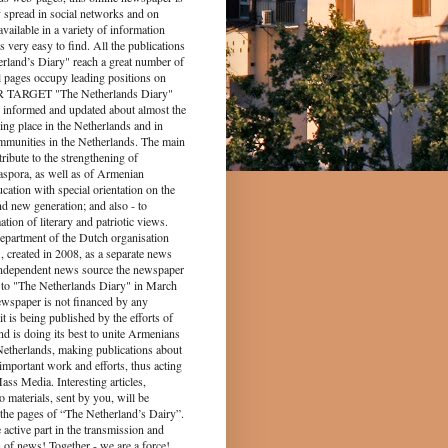
y spread in social networks and on
s available in a variety of information
s very easy to find. All the publications
rland’s Diary" reach a great number of
l pages occupy leading positions on
UR TARGET "The Netherlands Diary"
 informed and updated about almost the
king place in the Netherlands and in
munities in the Netherlands. The main
tribute to the strengthening of
spora, as well as of Armenian
ucation with special orientation on the
d new generation; and also - to
tion of literary and patriotic views.
epartment of the Dutch organisation
 created in 2008, as a separate news
independent news source the newspaper
to "The Netherlands Diary" in March
ewspaper is not financed by any
it is being published by the efforts of
nd is doing its best to unite Armenians
 Netherlands, making publications about
 important work and efforts, thus acting
ass Media. Interesting articles,
o materials, sent by you, will be
the pages of “The Netherland’s Dairy”.
 part in the transmission and
 of news! Together - we are a force!