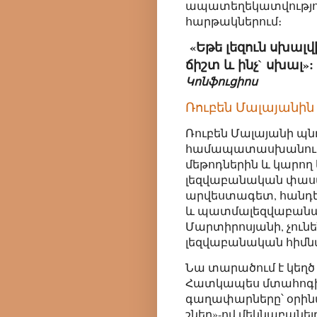
ապատեղեկատվությու
հարթակներում։
«Եթե լեզուն սխալվ
ճիշտ և ինչ` սխալ»:
Կոնֆուցիոս
Ռուբեն Մալայանին
Ռուբեն Մալայանի պնդ
համապատասխանում 
մեթոդներին և կարող 
լեզվաբանական փաստե
արվեստագետ, հանդե
և պատմալեզվաբանակա
Մարտիրոսյանի, չունե
լեզվաբանական հիմն
Նա տարածում է կեղ
Հատկապես մտահոգիչ 
գաղափարները՝ օրինակ
շներ»-ով մեկնաբանելը