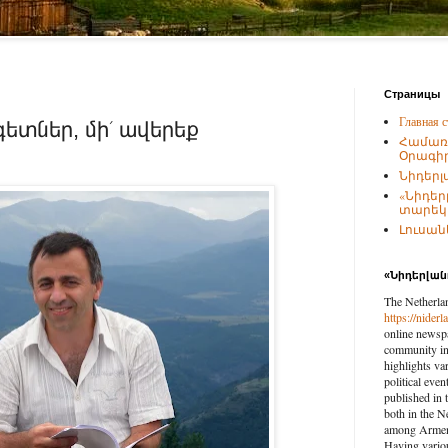
Страницы
Главная с
ետներ, մի՛ ավերեք
Համառ
Օրագիր
Նիդերլ
«Նիդեր
տարեկա
Լուսանկ
«Նիդերլա
The Netherla
https://nider
online newspa
community in 
highlights var
political eve
published in 
both in the N
among Armenia
Having vario