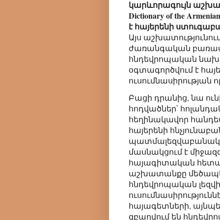
կարևորագույն աշխատու
Dictionary of the Armeni
է հայերենի ստուգաբ
Այս աշխատությունում 
ժառանգական բառապ
հնդեվրոպական նախա
օգտագործվում է հայ
ուսումնասիրության ո
Բացի դրանից, նա ո
հոդվածներ՝ հոլանդա
հեղինակավոր հանդես
հայերենի հնչյունա
պատմալեզվաբանակա
մասնակցում է միջազ
հայագիտական հետազ
աշխատանքը մեծապես
հնդեվրոպական լեզվի
ուսումնասիրությունն
հայագետների, այնպես
զբաղվում են հնդեվր