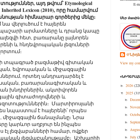
թյուններ, այդ թվում՝ Etymological
E-mail: d
an Inherited Lexicon (2010), որը համարվում
անության հիմնարար գործերից մեկը։
Մեր մասին
նա վերլուծում է հայերեն
աշարի արմատները և դրանց կապը
լեզվի հետ, բառարանը լայնորեն
երենի և հնդեվրոպական լեզուների
լորտում։
@Նիդե
ւնի տպագրած բազմաթիվ գիտական
View my comp
կան, եվրոպական և միջազգային
ներում, որտեղ անդրադարձել է
«ՆԻԴԵՐԼԱՆ
բանական, բառարանագիտական և
2026
(22
►
ն խնդիրներին, ակտիվորեն
2025
(31
▼
գային գիտաժողովների և
Dece
►
ոտություններին։ Մարտիրոսյանի
Nove
►
 նպաստում է հայերենի՝ որպես
Octob
►
, միջազգային ճանաչմանը։ Նրա
Septe
►
երը կարևոր աղբյուր են ինչպես
Augu
►
 էլ լեզվաբանների համար, ովքեր
July
(
ոպական լեզվաբանությամբ։ Աշխարհի
►