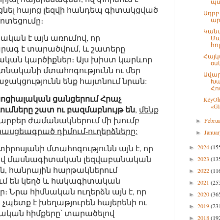
պայ
նել հայոց լեզվի հանդեպ գիտակցված
Ադրբ
ոտեցումը։
ար
Կանա
ական է այն առումով, որ
Մա
հո
րագ է տարածվում, և շատերը
Հայկ
ական կարծիքներ։ Այս խիստ կարևոր
օս
իտնականի մտահոգությունն ու մեր
Ավա
աջակցությունն ենք հայտնում նրան:
Խա
Հո
սոցիալական ցանցերում Հրաչ
KéyO
«Gl
ւմները շատ ու բազմաբնույթ են
,
մենք
րբեր ժամանակներում մի խումբ
Febru
►
ասցեագրած դիմում-ուղերձները:
Janua
►
րոսյանի մտահոգությունն այն է, որ
2024
(15
►
ալով մասնագիտական լեզվաբանական
2023
(13
►
, հանրային հարթակներում
2022
(11
►
մ են կեղծ և հակագիտական
2021
(25
►
։ Նրա հիմնական ուղերձն այն է, որ
2020
(36
►
 չպետք է խեղաթյուրեն հայերենի ու
2019
(23
►
ական հիմքերը՝ տարածելով
2018
(19
►