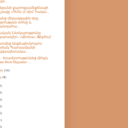
մ...
եջանի քարոզչամեքենայի
շավը «ՈՄԱ»-ի դեմ՝ հակա...
նց միջազգային օրը,
յրության տոնը և
լանդահա...
ական Ներկայությունը
կարակիր» «Անորա» Ֆիլմում
րտվեց Արքեպիսկոպոս
ժակ Պարսամյանի
վվապետակա...
h․ Երաժշտությունից մինչև
am Mom Magazine» ...
ary
(14)
ry
(8)
5)
5)
6)
3)
5)
1)
2)