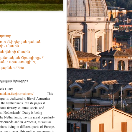
траница
ոտ «Նիդերլանդական
ի» մասին
անդների մասին
լանդական Օրագիրը» 5
ն է (փաստացի՝ 9)
արներ / Foto
նդական Օրագիր»
nds Diary
landakan.livejournal.com/
This
per is dedicated to life of Armenian
the Netherlands. On its pages it
ious literary, cultural, social and
nts. Netherlands’ Dairy is being
the Netherlands, having great popularity
etherlands and in Armenia, as well as
ns living in different parts of Europe.
us web-pages, this online newspaper is