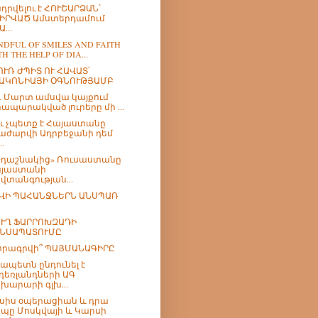
դրվելու է ՀՈՒՇԱՐՁԱՆ՝
ԻՐՎԱԾ Ամստերդամում
...
NDFUL OF SMILES AND FAITH
H THE HELP OF DIA...
ՈՒՌ ԺՊԻՏ ՈՒ ՀԱՎԱՏ՝
ԱԿՈՆԻԱՅԻ ՕԳՆՈՒԹՅԱՄԲ
թ. Մարտ ամսվա կայքում
րապարակված լուրերը մի ...
՞ւ չպետք է Հայաստանը
աժարվի Ադրբեջանի դեմ
..
«դաշնակից» Ռուսաստանը
յաստանի
վտանգության...
ՎԻ ՊԱՀԱՆՋՆԵՐՆ ԱՆՍՊԱՌ
ՒՂ ՖԱՐՐՈԽԶԱԴԻ
ՆՍԱՊԱՏՈՒՄԸ
որագրվի՞ ՊԱՅՄԱՆԱԳԻՐԸ
ապետն ընդունել է
դեռլանդների ԱԳ
խարարի գլխ...
սիս օպերացիան և դրա
պը Մոսկվայի և Կարսի