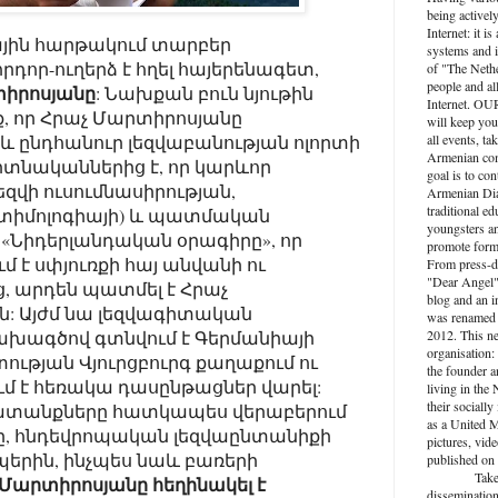
being activel
Internet: it i
ային հարթակում տարբեր
systems and i
դոր-ուղերձ է հղել հայերենագետ,
of "The Nethe
people and al
տիրոսյանը
: Նախքան բուն նյութին
Internet. O
, որ Հրաչ Մարտիրոսյանը
will keep you
և ընդհանուր լեզվաբանության ոլորտի
all events, ta
Armenian com
իտնականներից է, որ կարևոր
goal is to con
լեզվի ուսումնասիրության,
Armenian Dia
traditional ed
էտիմոլոգիայի) և պատմական
youngsters an
 «Նիդերլանդական օրագիրը», որ
promote forma
 է սփյուռքի հայ անվանի ու
From press-d
"Dear Angel",
 արդեն պատմել է Հրաչ
blog and an 
: Այժմ նա լեզվագիտական
was renamed 
խագծով գտնվում է Գերմանիայի
2012. This n
organisation: 
ւթյան Վյուրցբուրգ քաղաքում ու
the founder a
ւմ է հեռակա դասընթացներ վարել:
living in the
their socially
տանքները հատկապես վերաբերում
as a United M
ը, հնդեվրոպական լեզվաընտանիքի
pictures, vide
ապերին, ինչպես նաև բառերի
published on 
Take active
Մարտիրոսյանը հեղինակել է
dissemination