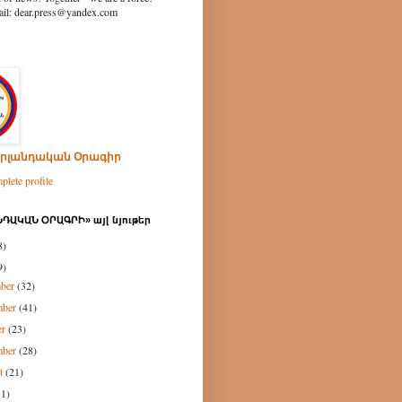
ear.press@yandex.com
րլանդական Օրագիր
lete profile
ԴԱԿԱՆ ՕՐԱԳՐԻ» այլ նյութեր
8)
9)
mber
(32)
mber
(41)
er
(23)
mber
(28)
st
(21)
31)