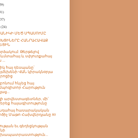
29)
31)
(37)
h
(24)
ԱՆԻԿԻ ՄԵԾ ՍՊԱՍՈՒՄԸ
ԱԽՑԻՆԵՐԸ ՀԱՆՐԱՀԱՎԱՔ
ԵՑԻՆ
րձակում: Թերթելով
ևմտահայ և սփյուռքահայ
 ...
իկ հայ դեսպանը՝
յմեխենի ՎԱՆ կիրակնօրյա
րոցից
բոնում հնչեց հայ
մպոզիտոր Հարություն
լալյ...
լի արվեստագետներ, մի՛
երեք հայագիտությունը
անդահայ հասարակական
րծիչ Մաթո Հախվերդյանը 80
ության եւ գեղեցկության
նի
խապատրաստություն...