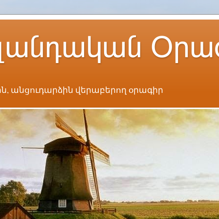
լանդական Օրա
ն, անցուդարձին վերաբերող օրագիր