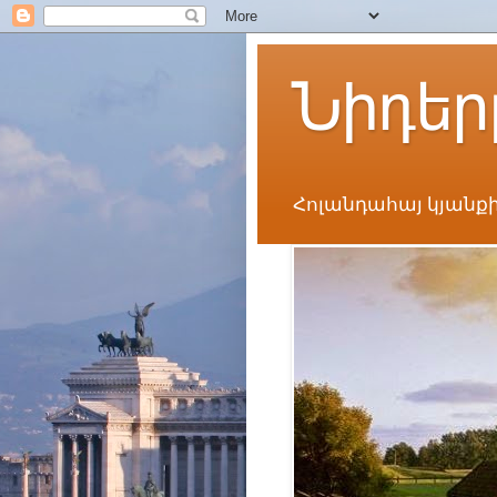
Նիդեր
Հոլանդահայ կյանքի