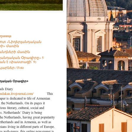
траница
ոտ «Նիդերլանդական
ի» մասին
անդների մասին
լանդական Օրագիրը» 5
ն է (փաստացի՝ 9)
արներ / Foto
նդական Օրագիր»
nds Diary
landakan.livejournal.com/
This
per is dedicated to life of Armenian
the Netherlands. On its pages it
ious literary, cultural, social and
nts. Netherlands’ Dairy is being
the Netherlands, having great popularity
etherlands and in Armenia, as well as
ns living in different parts of Europe.
us web-pages, this online newspaper is