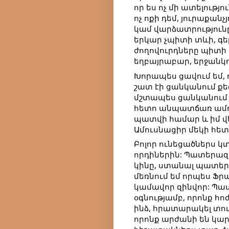
որ ես ոչ մի ատելությ
ոչ ոքի դեմ, յուրաքա
կամ վարձատրությունը
երկար չպիտի տևի, գեր
ժողովուրդները պիտի
եղբայրաբար, երջանկու
Խորապես ցավում եմ, 
շատ էի ցանկանում քեզ
մշտապես ցանկանում է
հետո անպատճառ ամու
պատվի համար և իմ վե
Ամուսնացիր մեկի հետ
Բոլոր ունեցածներս կտա
որդիներին: Պատերազմ
կինը, ստանալ պատեր
մեռնում եմ որպես Ֆ
կամավոր զինվոր: Պա
օգնությամբ, որոնք հ
ինձ, հրատարակել տուր
որոնք արժանի են կարդ