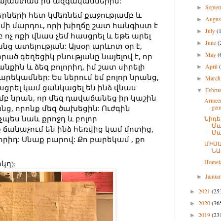
այաստան իմ ազգականներին:
Septe
►
կերների հետ կմեռնեմ քաջությամբ և 
Augu
►
մի մարդու, որի խիղճը շատ հանգիստ է 
July
(
►
ոչ ոքի վնաս չեմ հասցրել և եթե արել 
June
(
►
անց ատելության: Այսօր արևոտ օր է, 
May
(
ած գեղեցիկ բնությանը նայելով է, որ 
►
նքին և ձեզ բոլորիդ, իմ շատ սիրելի 
April
►
արեկամներ: Ես ներում եմ բոլոր նրանց, 
Marc
►
սցրել կամ ցանկացել են ինձ վնաս 
Febru
▼
մբ նրան, որ մեզ դավաճանեց իր կաշին 
Armeen
նց, որոնք մեզ ծախեցին: Ուժգին 
gem
չպես նաև քրոջդ և բոլոր 
Նիդե
Մա
ճանաչում են ինձ հեռվից կամ մոտից, 
Մա
որիդ: Սնաք բարով: Քո բարեկամ , քո 
ՄԻՍԱ
ՆԱ
Homela
կդ): 
Janua
►
2021
(25
►
2020
(36
►
2019
(23
►