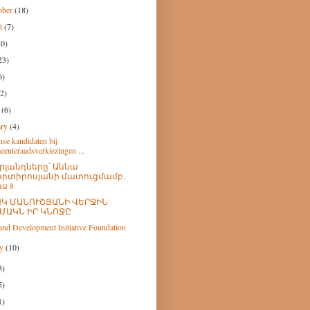
mber
(18)
st
(7)
10)
23)
6)
(2)
h
(6)
ary
(4)
se kandidaten bij
eenteraadsverkiezingen ...
րլանդները՝ Աննա
րտիրոսյանի մատուցմամբ.
ս 8
Կ ՄԱՆՈՒՇՅԱՆԻ ՎԵՐՋԻՆ
ՄԱԿՆ ԻՐ ԿՆՈՋԸ
nd Development Initiative Foundation
ry
(10)
3)
5)
1)