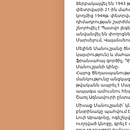
ձերբակալվել են 1943 
փետրվարի 21-ին մահ
կողմից 1944թ. փետրվա
դիմադրության շարժմա
շնորհվել է Պատվո լեգ
անվանվել են փողոցնե
Մարսելում, Վալանսեո
Մելինե Մանուշյանը ծն
կայսրություն) և մահաց
ֆրանսահայ գործիչ, Դ
Մանուշյանի կինը։
Հայոց Ցեղասպանությա
մանկությունը անցկացն
թվականն ապրել է Մար
ապագա ամուսնու հետ։
Շառլ Ազնավուրի ընտ
Միսաք Մանուշյանի՝ կ
բնօրինակը պահվում է
Լուի Արագոնը, ոգեշնչ
ուղղված կնոջը, գրել է
pour se souvenir) բանա