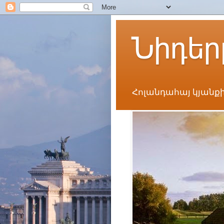
Նիդեր
Հոլանդահայ կյանքի