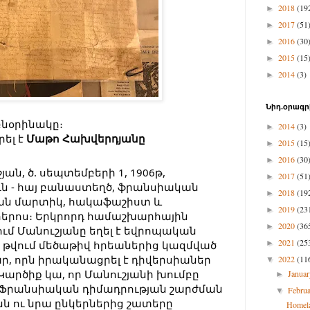
2018
(19
►
2017
(51
►
2016
(30
►
2015
(15
►
2014
(3)
►
Նիդ.օրագր
նօրինակը։

2014
(3)
►
լ է 
Մաթո Հախվերդյանը
2015
(15
►
2016
(30
►
ն, ծ. սեպտեմբերի 1, 1906թ, 
2017
(51
►
ւն - հայ բանաստեղծ, ֆրանսիական 
2018
(19
►
ան մարտիկ, հակաֆաշիստ և 
2019
(23
►
երոս։ Երկրորդ համաշխարհային 
2020
(36
►
մ Մանուշյանը եղել է եվրոպական 
2021
(25
դ թվում մեծաթիվ հրեաներից կազմված 
►
, որն իրականացրել է դիվերսիաներ 
2022
(11
▼
արծիք կա, որ Մանուշյանի խումբը 
Janua
►
 Ֆրանսիական դիմադրության շարժման 
Febru
▼
ն ու նրա ընկերներից շատերը 
Homela