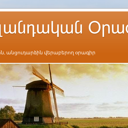
լանդական Օրա
ն, անցուդարձին վերաբերող օրագիր