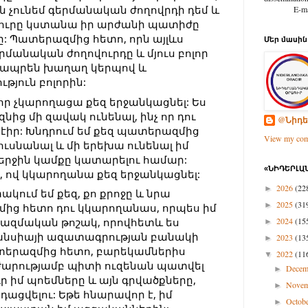
ուն չունեմ գերմանական ժողովրդի դեմ և 
E-mail: d
նչյուրը կստանա իր արժանի պատիժը 
: Պատերազմից հետո, որն այլևս 
Մեր մասին
մանական ժողովուրդը և մյուս բոլոր 
 ապրեն խաղաղ կերպով և 
թյուն բոլորին:
որ չկարողացա քեզ երջանկացնել: Ես 
նից մի զավակ ունենալ, ինչ որ դու 
@Նիդե
իր: Խնդրում եմ քեզ պատերազմից 
View my comp
սնանալ և մի երեխա ունենալ իմ 
րջին կամքը կատարելու համար: 
«ՆԻԴԵՐԼԱՆ
, ով կկարողանա քեզ երջանկացնել:
2026
(22
►
կում եմ քեզ, քո քրոջը և նրա 
2025
(31
►
ից հետո դու կկարողանաս, որպես իմ 
2024
(15
ազմական թոշակ, որովհետև ես 
►
րանսիայի ազատագրության բանակի 
2023
(13
►
տերազմից հետո, բարեկամներիս 
2022
(11
▼
ոժարությամբ պիտի ուզենան պատվել 
Dece
►
 իմ պոեմները և այն գրվածքները, 
Nove
►
ացվելու: Եթե հնարավոր է, իմ 
Octob
►