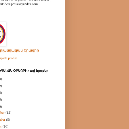
ear.press@yandex.com
րլանդական Օրագիր
lete profile
ԴԱԿԱՆ ՕՐԱԳՐԻ» այլ նյութեր
8)
9)
5)
5)
6)
mber
(12)
mber
(8)
er
(10)