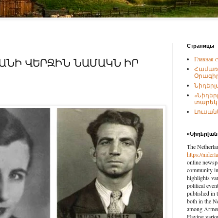
Страницы
Главная с
ԱՆԻ ՎԵՐՋԻՆ ՆԱՄԱԿՆ ԻՐ
Համառ
Օրագիր
Նիդերլ
«Նիդեր
տարեկա
Լուսանկ
«Նիդերլա
The Netherla
https://nider
online newspa
community in 
highlights var
political eve
published in 
both in the N
among Armenia
Having vario