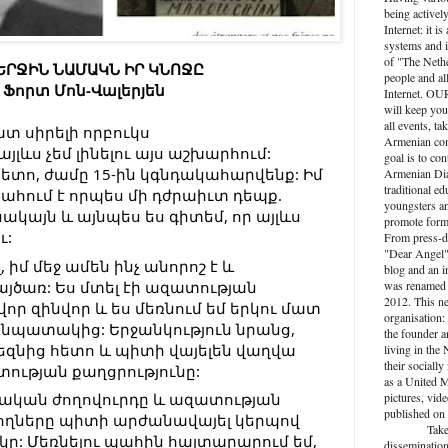
being activel
Internet: it i
systems and i
of "The Nethe
ԵՐՋԻՆ ՆԱՄԱԿՆ ԻՐ ԿՆՈՋԸ
people and al
 Ֆորտ Մոն-Վալերյեն
Internet. O
will keep you
all events, ta
շատ սիրելի որբուկս
Armenian com
լևս չեմ լինելու այս աշխարհում: 
goal is to con
հետո, ժամը 15-ին կգնդակահարվենք: Իմ 
Armenian Dia
traditional ed
ահում է որպես մի դժրաիւտ դեպք. 
youngsters an
ակայն և այնպես ես գիտեմ, որ այլևս 
promote forma
ւ:
From press-d
"Dear Angel",
, իմ մեջ ամեն ինչ անորոշ է և 
blog and an 
ծառ: Ես մտել էի ազատության 
was renamed 
2012. This n
ր զինվոր և ես մեռնում եմ երկու մատ 
organisation: 
նպատակից: Երջանկություն նրանց, 
the founder a
զնից հետո և պիտի վայելեն վաղվա 
living in the
their socially
ության քաղցրությունը:
as a United M
pictures, vide
ական ժողովուրդը և ազատության 
published on 
ողները պիտի արժանավայել կերպով 
Take active
: Մեռնելու պահին հայտարարում եմ, 
dissemination