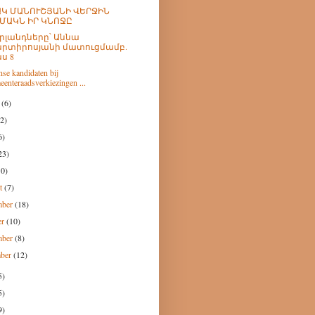
Կ ՄԱՆՈՒՇՅԱՆԻ ՎԵՐՋԻՆ
ՄԱԿՆ ԻՐ ԿՆՈՋԸ
րլանդները՝ Աննա
րտիրոսյանի մատուցմամբ.
ս 8
se kandidaten bij
eenteraadsverkiezingen ...
h
(6)
(2)
6)
23)
10)
st
(7)
mber
(18)
er
(10)
mber
(8)
mber
(12)
5)
5)
9)