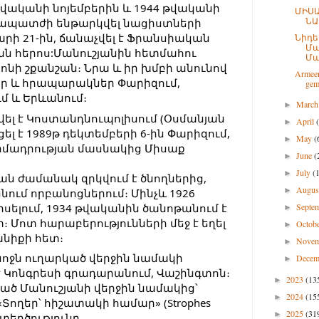
թվականի նոյեմբերին և 1944 թվականի 
ՄԻՍԱ
ՆԱ
ապատժի ենթարկվել նացիստների 
րի 21-ին, ճանաչվել է Ֆրանսիական 
Նիդե
Մա
ն հերոս:Մանուշյանին հետմահու 
Մա
եոնի շքանշան։ Նրա և իր խմբի անունով 
Armeen
ր և հրապարակներ Փարիզում, 
gem
ւմ և Երևանում։
Marc
►
վել է Կոստանդնուպոլիսում (Օսմանյան 
April
►
ել է 1989թ դեկտեմբերի 6-ին Փարիզում, 
May
(
►
իմադրության մասնակից Միսաք 
June
(
►
July
(
►
ն ժամանակ զրկվում է ծնողներից, 
Augu
►
ում որբանոցներում։ Մինչև 1926 
սելում, 1934 թվականին ծանոթանում է 
Septe
►
 Մոտ հարաբերությունների մեջ է եղել 
Octob
►
անիքի հետ։
Nove
►
նոջն ուղարկած վերջին նամակի 
Dece
►
 Կոնգրեսի գրադարանում, Վաշինգտոն։ 
2023
(13
►
ված Մանուշյանի վերջին նամակից՝ 
2024
(15
►
 «Տողեր՝ հիշատակի համար» (Strophes 
2025
(31
►
ստեղծությունը.