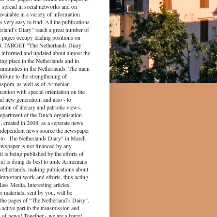
y spread in social networks and on
s available in a variety of information
s very easy to find. All the publications
rland’s Diary" reach a great number of
l pages occupy leading positions on
UR TARGET "The Netherlands Diary"
 informed and updated about almost the
king place in the Netherlands and in
munities in the Netherlands. The main
tribute to the strengthening of
spora, as well as of Armenian
ucation with special orientation on the
d new generation; and also - to
tion of literary and patriotic views.
epartment of the Dutch organisation
 created in 2008, as a separate news
independent news source the newspaper
to "The Netherlands Diary" in March
ewspaper is not financed by any
it is being published by the efforts of
nd is doing its best to unite Armenians
 Netherlands, making publications about
 important work and efforts, thus acting
ass Media. Interesting articles,
o materials, sent by you, will be
the pages of “The Netherland’s Dairy”.
 part in the transmission and
 of news! Together - we are a force!