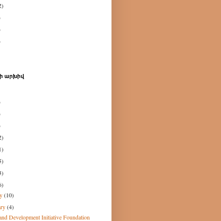
2)
)
)
)
ի արխիվ
)
)
)
2)
1)
5)
3)
6)
ry
(10)
ary
(4)
nd Development Initiative Foundation