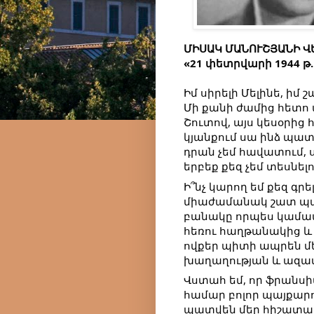
ՄԻՍԱԿ ՄԱՆՈՒՇՅԱՆԻ Վ
«21 փետրվարի 1944 թ.
Իմ սիրելի Մելինե, իմ 
Մի քանի ժամից հետո այ
Շուտով, այս կեսօրից 
կյանքում սա ինձ պատ
դրան չեմ հավատում, ս
երբեք քեզ չեմ տեսնելո
Ի՞նչ կարող եմ քեզ գրել
միաժամանակ շատ պայ
բանակը որպես կամավո
հեռու հաղթանակից և 
ովքեր պիտի ապրեն մե
խաղաղության և ազատ
Վստահ եմ, որ ֆրանսի
համար բոլոր պայքար
պատվեն մեր հիշատակը