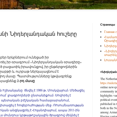
Страницы
Главная с
անի Նիդերլանդական հուշերը
Համառ
Օրագիր
Նիդերլ
«Նիդեր
տարեկա
եր երկրներում ունեցած իր
Լուսանկ
առել իր օրագրում:«Նիդերլանդական օրագիրը»
ծ բացառիկ իրավունքով, իր ընթերցողներին
աբթի և ուրբաթ ներկայացնում է
«Նիդերլա
ող մասը: Պատմությունները կթվագրենք
The Netherla
2-րդ մասը
կայացնենք
https://nider
online newspa
ն Իշխանյանը ծնվել է 1986 թ․ Մոսկվայում։ Մեծացել
community in 
highlights var
ում՝ լրագրողների ընտանիքում։ Սովորել է
political eve
 պետական բժշկական համալսարանում,
published in 
տացել է հոգեբուժության մեջ։ ՈՒսումնառության
both in the N
ան անցկացրել է Հոլանդիայում, ապա 2011-ին
among Armenia
ս մունդուս կրթաթոշակային ծրագրով մեկնել է
Having vario