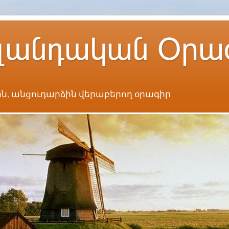
լանդական Օրա
ն, անցուդարձին վերաբերող օրագիր