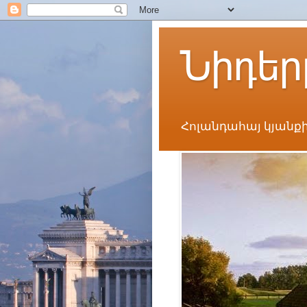
Նիդեր
Հոլանդահայ կյանքի