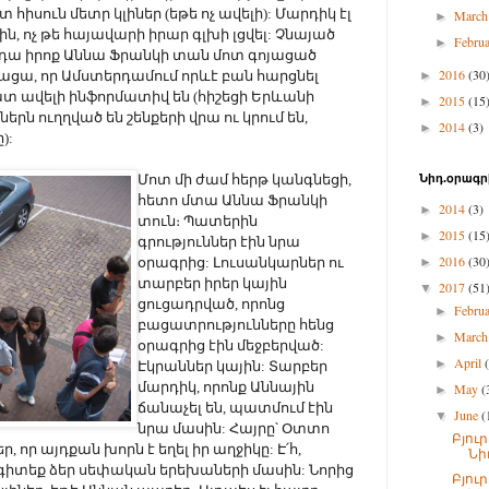
տ հիսուն մետր կլիներ (եթե ոչ ավելի): Մարդիկ էլ
Marc
►
ին, ոչ թե հայավարի իրար գլխի լցվել: Չնայած
Febru
►
ց դա իրոք Աննա Ֆրանկի տան մոտ գոյացած
2016
(30
կացա, որ Ամստերդամում որևէ բան հարցնել
►
ատ ավելի ինֆորմատիվ են (հիշեցի Երևանի
2015
(15
►
երն ուղղված են շենքերի վրա ու կրում են,
2014
(3)
►
):
Մոտ մի ժամ հերթ կանգնեցի,
Նիդ.օրագր
հետո մտա Աննա Ֆրանկի
2014
(3)
►
տուն։ Պատերին
2015
(15
►
գրություններ էին նրա
2016
(30
օրագրից: Լուսանկարներ ու
►
տարբեր իրեր կային
2017
(51
▼
ցուցադրված, որոնց
Febru
►
բացատրությունները հենց
Marc
►
օրագրից էին մեջբերված:
April
►
Էկրաններ կային: Տարբեր
մարդիկ, որոնք Աննային
May
(
►
ճանաչել են, պատմում էին
June
(
▼
նրա մասին: Հայրը՝ Օտտո
Բյու
ր, որ այդքան խորն է եղել իր աղջիկը: Է՛հ,
Նի
 չգիտեք ձեր սեփական երեխաների մասին: Նորից
Բյու