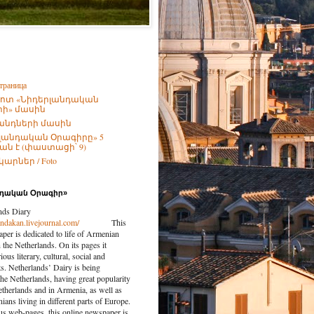
траница
ոտ «Նիդերլանդական
ի» մասին
անդների մասին
լանդական Օրագիրը» 5
ն է (փաստացի՝ 9)
արներ / Foto
նդական Օրագիր»
nds Diary
landakan.livejournal.com/
This
per is dedicated to life of Armenian
the Netherlands. On its pages it
ious literary, cultural, social and
nts. Netherlands’ Dairy is being
the Netherlands, having great popularity
etherlands and in Armenia, as well as
ns living in different parts of Europe.
us web-pages, this online newspaper is