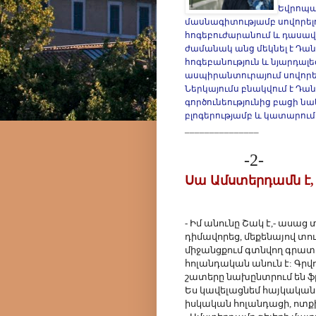
Եվրոպա՝
մասնագիտությամբ սովորել
հոգեբուժարանում և դասա
ժամանակ անց մեկնել է Դա
հոգեբանություն և նյարդալ
ասպիրանտուրայում սովորել
Ներկայումս բնակվում է Դ
գործունեությունից բացի ն
բլոգերությամբ և կատարում
_______________
-2-
Սա Ամստերդամն է,
- Իմ անունը Շակ է,- ասա
դիմավորեց, մեքենայով տուն
միջանցքում գտնվող գրատ
հոլանդական անուն է: Գրվում
շատերը նախընտրում են ֆր
Ես կավելացնեմ հայկականը՝
իսկական հոլանդացի, ոտքից