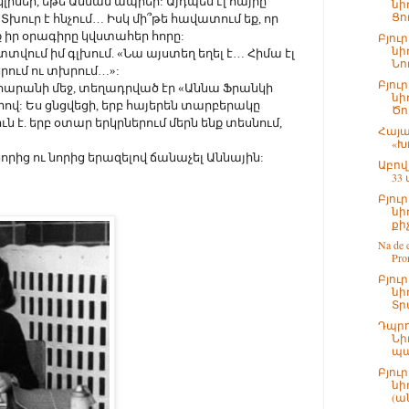
 կլիներ, եթե Աննան ապրեր: Այդպես էլ հայրը
նի
Ցո
Տխուր է հնչում… Իսկ մի՞թե հավատում եք, որ
 իր օրագիրը կվստահեր հորը:
Բյու
նի
տտվում իմ գլխում. «Նա այստեղ եղել է… Հիմա էլ
Նու
երում ու տխրում…»:
Բյու
հարանի մեջ, տեղադրված էր «Աննա Ֆրանկի
նի
ով: Ես ցնցվեցի, երբ հայերեն տարբերակը
Ծո
ն է. երբ օտար երկրներում մերն ենք տեսնում,
Հայա
«Խ
րից ու նորից երազելով ճանաչել Աննային:
Աբով
33
Բյու
նի
քիչ
Na de 
Pro
Բյու
նի
Տր
Դպրո
Նի
պա
Բյու
նի
(ան