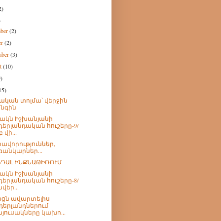
2)
)
mber
(2)
er
(2)
mber
(3)
st
(10)
9)
15)
ական տոլմա՝ վերջին
նգին
րակն Իշխանյանի
դերլանդական հուշերը-9/
 վի...
ավորություններ,
ռանկարներ...
ԴԱԼ ԻՆՔՆԱԹԻՌՈՒՄ
րակն Իշխանյանի
դերլանդական հուշերը-8/
վեր...
ցն ավարտելիս
դերլանդներում
յուսակները կախո...