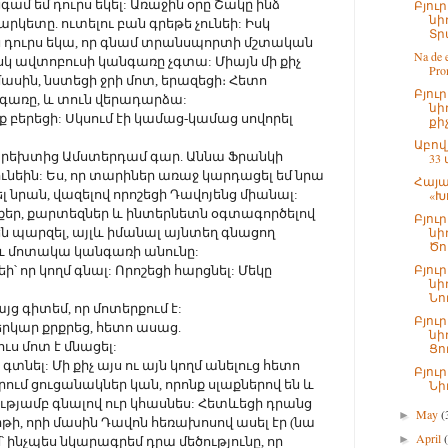
գամ եմ դուրս եկել: Առաջին օրը Շակը ինձ
Բյու
նի
ետը. ուտելու բան գրեթե չունեի: Իսկ
Տր
քս դուրս եկա, որ գնամ տրանսպորտի մշտական
Na de 
իսկ ավտոբուսի կանգառը չգտա: Միայն մի քիչ
Pro
սին, նստեցի ջրի մոտ, երազեցի։ Հետո
Բյու
նգառը, և տուն վերադարձա:
նի
 բերեցի: Սկսում էի կամաց-կամաց սովորել
քիչ
Աբով
ւտրեխտից Ամստերդամ գար. Աննա Ֆրանկի
33
նեին: Ես, որ տարիներ առաջ կարդացել եմ նրա
Հայա
լ նրան, վազելով որոշեցի Դավոյենց միանալ:
«Խ
եր, քարտեզներ և ինտերնետն օգտագործելով
Բյու
նի
ն պարզել, այլև իմանալ այնտեղ գնացող
Ծո
և մոտակա կանգառի անունը:
Բյու
՝ որ կողմ գնալ: Որոշեցի հարցնել: Մեկը
նի
Նու
յց գիտեմ, որ մոտերքում է:
Բյու
երկար քրքրեց, հետո ասաց.
նի
ւս մոտ է մնացել:
Ցո
գտնել: Մի քիչ այս ու այն կողմ անելուց հետո
Բյու
ում ցուցանակներ կան, որոնք սլաքներով են և
Նի
ղությամբ գնալով ուր կհասնես: Հետևեցի դրանց
May
(
►
թի, որի մասին Դավոն հեռախոսով ասել էր (նա
April
►
մ՝ ինչպես նկարագրեմ դրա մեծությունը, որ