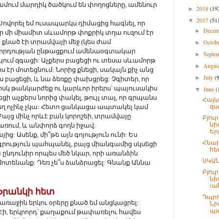
ում մարդիկ ծածկում են փողոցները, ամենուր
2018
(19
►
2017
(51
▼
 Սովորել եմ ուսապարկս դիմացից հագնել, որ
Dece
►
օր մի միամիտ սևամորթ փոքրիկ տղա ուզում էր
քնած էի տրամվայի մեջ (կես ժամ
Octob
►
որդության ընթացքում ամենաօգտակար
Septe
►
 հպում զգացի: Աչքերս բացեցի ու տեսա սևամորթ
Augu
►
ս էր մոտեցնում: Նորից քնեցի, սակայն քիչ անց
July
(
►
րս բացեցի, և նա ձեռքը փախցրեց: Չգիտեր, որ
սկ թանկարժեք ու կարևոր իրերս՝ պայուսակիս
June
(
▼
զեցի աչքերս նորից փակել, թույլ տալ, որ գրպանս
Հայկ
զա
տեղ ոչինչ չկա: Հետո ցանկացա ապտակել կամ
յց մինչ որևէ բան կորոշեի, տրամվայը
Բյու
նի
ռում, և անփորձ գողն իջավ:
Երբ
յից: Ասենք, մի՞թե այն գոյություն ունի: Ես
Հնար
ություն պահպանել, բայց միանգամից սկսեցի
հե
ա ընդունիր որպես մեծ նկար, որի առանձին
ՍԿԱՆ
մոտենանք: Դեռ չե՞ս ձանձրացել: Գնանք Աննա
Բյու
նի
(ան
Ֆրանկի հետ
Դպրո
առաջին երկու օրերը քնած եմ անցկացրել:
Նի
պա
ի, երկրորդ՝ քաղաքում թափառելու հավես