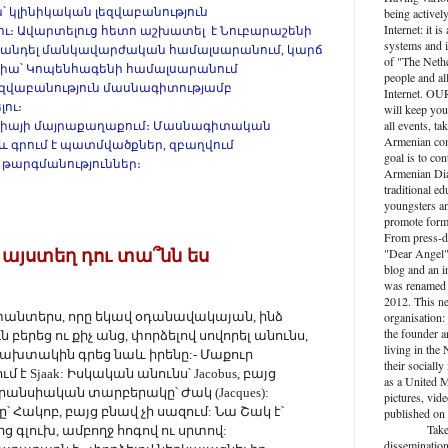
 կլինիկական լեզվաբանություն
being activel
Internet: it i
ու։ Ավարտելուց հետո աշխատել է Նուբարաշենի
systems and i
վանդել մանկավարժական համալսարանում, կարճ
of "The Nethe
նիա՝ Կոպենհագենի համալսարանում
people and al
եզվաբանություն մասնագիտությամբ
Internet. O
ու։
will keep you
all events, ta
անիայի մայրաքաղաքում։ Մասնագիտական
Armenian com
աև գրում է պատմվածքներ, զբաղվում
goal is to con
 թարգմանություններ։
Armenian Dia
traditional ed
youngsters an
promote forma
From press-d
"Dear Angel",
 այստեղ դու տա՞նն ես
blog and an 
was renamed 
2012. This n
ց տանտերս, որը եկավ օդանավակայան, ինձ
organisation: 
the founder a
 բերեց ու քիչ անց, փորձելով սովորել անունս,
living in the
ախտակին գրեց նաև իրենը:- Մաքուր
their socially
 է Sjaak: Իսկական անունս՝ Jacobus, բայց
as a United M
անսիական տարբերակը՝ Ժակ (Jacques):
pictures, vide
 Հակոբ, բայց բնավ չի սազում: Նա Շակ է՝
published on 
Take active
 գլուխ, ամբողջ հոգով ու սրտով:
dissemination