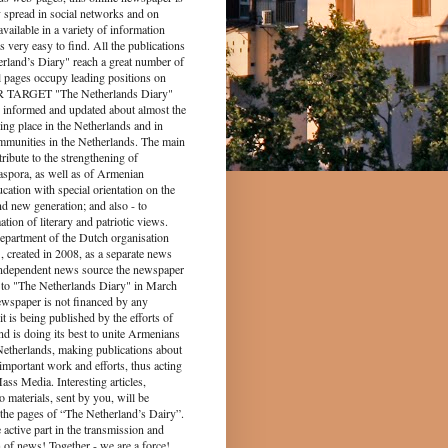
y spread in social networks and on
s available in a variety of information
s very easy to find. All the publications
rland’s Diary" reach a great number of
l pages occupy leading positions on
UR TARGET "The Netherlands Diary"
 informed and updated about almost the
king place in the Netherlands and in
munities in the Netherlands. The main
tribute to the strengthening of
spora, as well as of Armenian
ucation with special orientation on the
d new generation; and also - to
tion of literary and patriotic views.
epartment of the Dutch organisation
 created in 2008, as a separate news
independent news source the newspaper
to "The Netherlands Diary" in March
ewspaper is not financed by any
it is being published by the efforts of
nd is doing its best to unite Armenians
 Netherlands, making publications about
 important work and efforts, thus acting
ass Media. Interesting articles,
o materials, sent by you, will be
the pages of “The Netherland’s Dairy”.
 part in the transmission and
 of news! Together - we are a force!