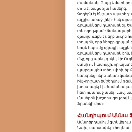
ժամանակ: Բայց Ամստերդամ
տոն է, բացօթյա համերգ:
Գողերն էլ են շատ այստեղ:
աչքիս առաջ լինի: Իսկ այս
գրպաններս դատարկել: Ես 
տևողությամբ ճանապարհ
զբաղմունքն է), երբ նուրբ
տղային, որը ձեռքը գրպանի
նույն հպումը զգացի, աչքե
գրպաններս դատարկ էին, ի
մեջ, որը պինդ գրկել էի: Ու
մտնի ու համոզվի, որ այն
պարզապես տեղս փոխել: Բա
կանգնեց հերթական կանգա
Ինչ-որ շատ եմ շեղվում թեմա
խոստացել էի ժամանակագր
հետ ու առաջ անել: Լավ, ս
մասերին խոշորացույցով կ
Ֆրանկի մոտ:
Հանդիպում Աննա 
Ամստերդամում գտնվելուս 
Նախ, սարսափելի հոգնած է