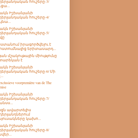
դերլանդական հուշերը-3/
ւցա...
րակն Իշխանյանի
դերլանդական հուշերը-4/
յնա...
րակն Իշխանյանի
դերլանդական հուշերը-5/
վը
ստանում իրագործվելու է
ոստումնալից երիտասարդ...
յան մշակութային միությունը
 տարեկան է
րակն Իշխանյանի
դերլանդական հուշերը-6/ Մի
...
exclusieve voorpremière van de The
mise
րակն Իշխանյանի
դերլանդական հուշերը-7/
անսս...
ցն ավարտելիս
դերլանդներում
յուսակները կախո...
րակն Իշխանյանի
դերլանդական հուշերը-8/
վեր...