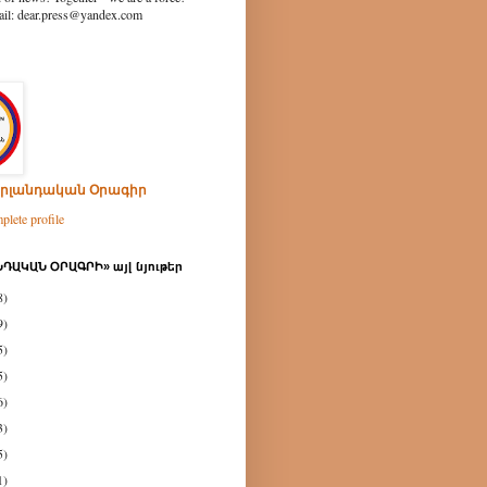
ear.press@yandex.com
րլանդական Օրագիր
lete profile
ԴԱԿԱՆ ՕՐԱԳՐԻ» այլ նյութեր
8)
9)
5)
5)
6)
3)
5)
1)