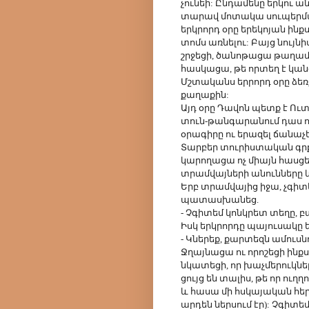
չունեի: Ընդամենը երկու ան
տարավ մոտակա սուպերմարկ
երկրորդ օրը երեկոյան ին
տոմս առնելու: Բայց նույն
շրջեցի, ծանոթացա թաղամա
հասկացա, թե որտեղ է կա
Մշտականս երրորդ օրը ձեռք
քաղաքին:
Այդ օրը Դավոն պետք է Ո
տուն-թանգարանում դաս ու
օրագիրը ու երազել ճանաչե
Տարբեր տուրիստական գրք
կարողացա ոչ միայն հասցե
տրամվայների անունները 
Երբ տրամվայից իջա, չգիտեի
պատասխանեց.
- Չգիտեմ կոնկրետ տեղը, բա
Իսկ երկրորդը պայուսակը 
- Կներեք, քարտեզն ամուսնո
Ջղայնացա ու որոշեցի ինքս 
նկատեցի, որ խաչմերուկներ
ցույց են տալիս, թե որ ուղ
և հասա մի հսկայական հեր
արդեն ներսում էր): Չգիտե