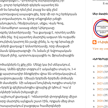
աքաղաքն է,- փորձելով ներկայացնել իր
E-mail: d
- բոլոր երկրների գեյերն այստեղ են
ս նրանց դեմ չեմ, բայց ես գեյ չեմ:
արողացավ ապացուցել, երբ մի օր ուշ երեկոյան
Մեր մասին
 տղամարդու ու կնոջ տնքոցներ լսեցի:
ություն, Ռեմբրանդտ, սեքս, Վան Գոգ,
 մտածկոտ ասաց սերբ Նիկոլասը:
ագրել Ամստերդամը: Դա քաղաք է, որտեղ ամեն
են ինչ: Եվ այստեղ մարդիկ ազատ են ուզածն
ւյնիսկ կարող են լավը լինել, և ոչ ոք նրանց չի
@Նիդե
նների քաղաք է Ամստերդամը, որը մնացած
View my comp
մասն կնկարագրվի: Ու նման չէ եվրոպական
ղ եկած լեհը, պորտուգալացին ու ֆրանսիացին
«ՆԻԴԵՐԼԱՆ
ծակներն էլ քիչ չեն: Մեկը կա իմ սենյակում,
2026
(22
►
նալ: Ամեն գիշեր տզզում է ականջիս տակ ու 3-4
2025
(31
►
նք պարտադիր ձեռքերիս վրա են տեղակայվում,
2024
(15
►
եռավորությամբ: Միայն երբեմն-երբեմն մոծակն
ծ մասերին: Մի անգամ նույնիսկ ոտքիս տակ էր
2023
(13
►
ք-երբե՛ք գիշերանոցիս վրայից չի կծում: Կա՛մ
2022
(11
►
ծակների նման խելացի չէ:
2021
(25
►
աշխույժ քաղաք է: Կենտրոնի փողոցները միշտ
2020
(36
►
թ օրը մարդիկ այնքան շատ էին, որքան մեզ մոտ
ի հրապարակում բացօթյա համերգների
2019
(23
►