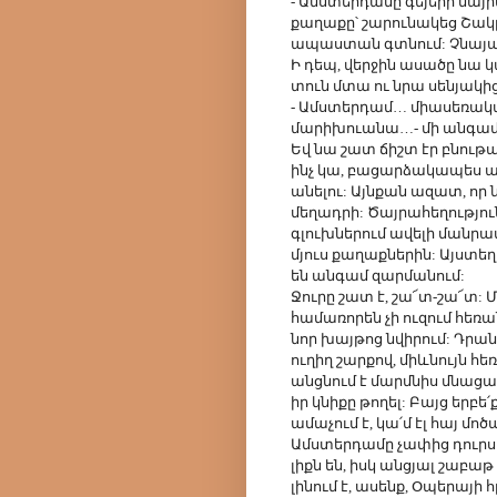
- Ամստերդամը գեյերի մայր
քաղաքը՝ շարունակեց Շակը,
ապաստան գտնում: Չնայած ե
Ի դեպ, վերջին ասածը նա կ
տուն մտա ու նրա սենյակից
- Ամստերդամ… միասեռական
մարիխուանա…- մի անգամ
Եվ նա շատ ճիշտ էր բնութ
ինչ կա, բացարձակապես ամ
անելու: Այնքան ազատ, որ նո
մեղադրի: Ծայրահեղությու
գլուխներում ավելի մանրա
մյուս քաղաքներին: Այստե
են անգամ զարմանում:
Ջուրը շատ է, շա՜տ-շա՜տ: Մո
համառորեն չի ուզում հեռա
նոր խայթոց նվիրում: Դրա
ուղիղ շարքով, միևնույն հ
անցնում է մարմնիս մնացա
իր կնիքը թողել: Բայց երբե՛
ամաչում է, կա՛մ էլ հայ մո
Ամստերդամը չափից դուրս 
լիքն են, իսկ անցյալ շաբա
լինում է, ասենք, Օպերայ