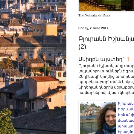
The Netherlands Diary
Friday, 2 June 2017
Բյուրակն Իշխանյ
(2)
Սկիզբն այստեղ՝
1
Բյուրակն Իշխանյանը տարբ
տպավորություններն է գր
Հեղինակի կողմից արտոնա
պարբերաբար՝ ամեն երկուշ
Նիդերլանդներին վերաբերվ
համարներով: Այսօր կներ
Բյուրակ
է Երևան
Երևանի
մասնագի
պրակտիկ
Էրազմու