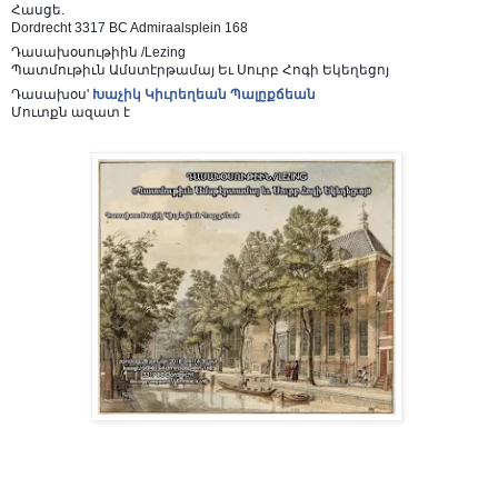
Հասցե.
Dordrecht 3317 BC Admiraalsplein 168
Դասախօսութիին /Lezing
Պատմութիւն Ամստէրթամայ Եւ Սուրբ Հոգի Եկեղեցոյ
Դասախօս'
Խաչիկ Կիւրեղեան Պալըքճեան
Մուտքն ազատ է