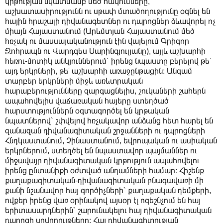
կրթության նկատմամբ մեծ հակումները,
աշխատասիրությունն ու սթափ մտածողությունը օգնել են
հային հրաշալի դիվանագետներ ու դպրոցներ ձևավորել ոչ
միայն Հայաստանում (Արևմտյան Հայաստանում մեծ
հռչակ ու մասսայականություն էին վայելում Գրիգոր
Զոհրապն ու Վարդգես Սարինգյուլյանը), այլև աշխարհի
հեռու-մոտիկ անկյուններում՝ իրենց նպաստը բերելով թե՛
այդ երկրների, թե՛ աշխարհի առաջընթացին։ Անգամ
տարբեր երկրների միջև առևտրական
հարաբերությունները զարգացնելիս, շուկաների շահերն
ապահովելիս վաճառական հայերը ստեղծած
հարստություններն օգտագործել են կրթական
նպատներով՝ շփվելով հռչակավոր անձանց հետ հարել են
զանազան դիվանագիտական շրջանների ու դպրոցների
Հնդկաստանում, Չինաստանում, եվրոպական ու ասիական
երկրներում, ստեղծել են նպաստավոր պայմաններ ու
միջավայր դիվանագիտական կրթություն ապահովելու
իրենց ընտանիքի օժտված անդամների համար։ Հիշենք
քաղաքագիտական-դիվանագիտական բնագավառի մի
քանի նշանավոր հայ գործիչների՝ քաղաքական դեմքերի,
ովքեր իրենց վառ օրինակով այսօր էլ ոգեշնչում են հայ
երիտասարդներին՝ շարունակելու հայ դիվանագիտական
դպրոցի սովորույթները։ Հայ դիվանագիտության