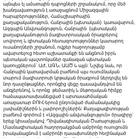
այնպես էլ ամառային դպրոցների շրջանակում, որը մեծ
խանդավառություն է առաջացնում Միջազգային
հարաբերություններ, Համաշխարհային
քաղաքականություն, Հանրային (պետական) կառավարում,
Ազգային Անվտանգություն, Հանրային (պետական)
քաղաքականություն մագիստրոսական ծրագրերով
սովորող և գիտական հետազոտություններ կատարող
ուսանողների շրջանում, ովքեր հաջողությամբ
ավարտելուց հետո աշխատանքի են անցնում իբրև
պետական պաշտոնյաներ զանազան պետական
կառույցներում՝ ԱԺ, ԱԳՆ, ԱԱԾ և այլն։ Նշվեց նաև, որ
Հանրային կառավարման բաժնում այս ուսումնական
տարում մագիստրոսի կրթական ծրագրում ներդրվել են
նոր դասընթացներ, որոնցից վեցը դասավանդվում են
անգլերենով, և որոնց թեմատիկ և մեթոդական հիմքը
համապատասխանեցված է արտասահմանյան
առաջատար ԲՈՒՀ-երում ընդունված ժամանակակից
չափանիշներին և չափորոշիչներին։ Քաղաքագիտության
բաժնում գործում է «Ազգային անվտանգություն» ծրագիրը՝
երեք կիսամյակով։ Դիվանագիտական Ծառայության և
Մասնագիտական հաղորդակցման ամբիոնը ուսուցումն
իրականացնում է ամբիոնի դասախոսների հեղինակած