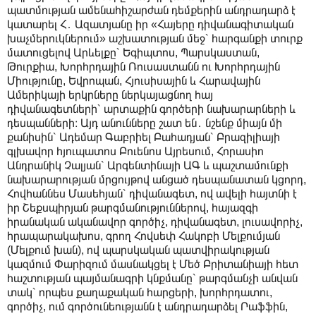
պատմության ամենահիշարժան դեմքերին անդրադարձ է
կատարել Հ․ Ազատյանը իր «Հայերը դիվանագիտական
խաչմերուկներում» աշխատության մեջ՝ հարգանքի տուրք
մատուցելով Արևելքը՝ Եգիպտոս, Պարսկաստան,
Թուրքիա, Խորհրդային Ռուսաստանն ու Խորհրդային
Միությունը, Եվրոպան, Հյուսիսային և Հարավային
Ամերիկայի երկրները ներկայացնող հայ
դիվանագետների՝ արտաքին գործերի նախարարների և
դեսպանների։ Այդ անունները շատ են․ նշենք միայն մի
քանիսին՝ Ադեմար Գաբրիել Բահադյան՝ Բրազիլիայի
գլխավոր հյուպատոս Բուենոս Այրեսում, Հորասիո
Անդրանիկ Չալյան՝ Արգենտինայի ԱԳ և պաշտամունքի
նախարարության մրցույթով անցած դեսպանատան կցորդ,
Հովհաննես Մասեհյան՝ դիվանագետ, ով ավելի հայտնի է
իր Շեքսպիրյան թարգմանություններով, հայազգի
իրանական ականավոր գործիչ, դիվանագետ, լուսավորիչ,
հրապարակախոս, գրող Հովսեփ Հակոբի Մելքումյան
(Մելքում խան), ով պարսկական պատվիրակության
կազմում Փարիզում մասնակցել է Մեծ Բրիտանիայի հետ
հաշտության պայմանագրի կնքմանը՝ թարգմանչի անվան
տակ՝ որպես քաղաքական հարցերի, խորհրդատու,
գործիչ, ում գործունեությանն է անդրադարձել Րաֆֆին,