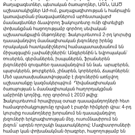
Քաղաքագետներ, պետական ծառայողներ, ԱԳՆ, ԱԱԾ
աշխատակիցներ Աժ-ում, քաղաքագիտության և հանրային
կառավարման բնագավառներում արհեստավարժ
մասնագետներ ձևավորող ֆակուլտետը ունի գիտելիքի
փոխանցման հաջողությամբ գործող սեփական
աշխատանքային մեթոդները։ Ֆակուլտետում 2-րդ կուրսից
դասավանդվող մասնագիտական լեզուները իրենց
որակական հատկանիշներով համապատասխանում են
միջազգային չափանիշներին։ Անգլերենին և եվրոպական՝
ռուսերեն, գերմաներեն, իսպաներեն, ֆրանսերեն
լեզուներին զուգահեռ դասավանդվում են նաև արաբերեն,
պարսկերեն, թուրքերեն, չինարեն, կորեերեն, ճապոներեն։
Մեծ պատասխանատվությամբ է լեզուներին առնչվող
աշխատանքը կազմակերպվում Դիվանագիտական
ծառայության և մասնագիտական հաղորդակցման
ամբիոնի կողմից, որը գործում է 2010 թվից։
Ֆակուլտետում հրավիրյալ օտար դասավանդողների հետ
համագործակցությունը դրված է բարձր հիմքերի վրա։ 4-րդ
կուրսից ուսանողները խորանում են դասավանդվող
լեզուների երկրագիտության մեջ, ուսումնասիրում են
լեզուն` արդեն որոշակի նպատակներով։ Մագիստրոսների
համար կան փոխանակման ծրագրեր, հաջողությամբ են