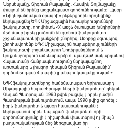
Ներսեսյանը, Տիգրան Բալայանը, Հասմիկ Տոլմաջյանը
փայլում են իրենց ազգանպաստ գործունեությամբ։ Այսօր
«Նիդեռլանդական օրագրի» ընթերցողին որոշեցինք
ներկայացնել ԵՊՀ Միջազգային հարաբերությունների
ֆակուլտետը, որովհետև ՀՀ առջև ծառացած խնդիրների
մեծ մասը իրենց լուծումն են գտնում ֆակուլտետի
շրջանավարտերի ջանքերի շնորհիվ։ Առիթից օգտվելով
շնորհավորենք ԵՊՀ Միջազգային հարաբերությունների
ֆակուլտետի շրջանավարտ Նիդերլանդներում և
Լյուքսենբուրգում ամենաբարձր ու պատշաճ մակարդակով
Հայաստանի Հանրապետությունը ներկայացնող
արտակարգ և լիազոր դեսպան Տիգրան Բալայանին՝
գործունեության 4 տարին լրանալու կապակցությամբ։
ԵՊՀ ֆակուլտետներից համեմատաբար երիտասարդ
Միջազգային հարաբերությունների ֆակուլտետը՝ դեկան
Գեղամ Պետրոսյան, 1993 թվին բացվել է իբրև բաժին
Պատմության ֆակուլտետում, ապա 1998 թվից գործել է
իբրև ֆակուլտետ և այսօր հասարակությանն է
ներկայանում իբրև կայացած ֆակուլտետ, որի
գործունեությունը լի է հիշարժան փաստերով ոչ միայն
քաղաքականության մեջ ներգրավված իր