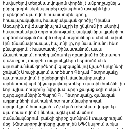
հավաքելով տեղեկատվություն փորձել է ամբողջացնել և
ընթերցողին ներկայացրել աշխարհում առաջին կին
բարեգործ պատվո հյուպատոսին՝ գրող,
հրապարակախոս, հասարակական գործիչ Դիանա
Աբգարին, ով Ճապոնիայում աչքի էր ընկնում իր ակտիվ
հասարակական գործունեությամբ, սակայն նրա կյանքի ու
գործունեության մասին տեղեկությունները սահմանափակ
էին (մասնավորապես, հայտնի էր, որ նա ամուսնու հետ
բնակություն է հաստատել Չինաստանում, ապա
Ճապոնիայում, որտեղ ամուսինը զբաղվում էր մետաքսի
վաճառքով, տարբեր ապրանքների ներմուծման և
արտահանման գործերով՝ զարգացնելով նշված երկրների
շուկան)։ Առաջիկայում պրոֆեսոր Գեղամ Պետրոսյանը
պատրաստվում է ընթերցողի և մասնավորապես
արհեստավարժ միջազգայնագետների դատին հանձնել իր
նոր աշխատությունը նվիրված արդի քաղաքագիտական
զարգացումներին։ Պարոն Գ․ Պետրոսյանը, զանազան
աղբյուրների մանրակրկիտ ուսումնասիրության
արդյունքում հավաքած և մշակած տեղեկատվությունը
պատրաստվում է ներկայացնել ամենամոտ
ժամանակներում, քանզի գիրքը գտնվում է տպագրության
մեջ։ (Հետաքրքրվողները կարող են ԵՊՀ կայքում առկա