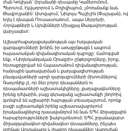
Ժան Կոկիյան՝ Լիբանանի դեսպանը Կամերունում,
Պերուում, Էկվադորում և Բոլիվիայում, չմոռանանք նաև
Թավրոշյանին՝ Լիտվայում, Նիկոլա Պաշիչին (Փաշայան), ով
եղել է դեսպան Ռուսաստանում, ապա Սերբերի,
Հորվաթների և Սլովենների Միացյալ Թագավորության
վարչապետ։
Աշխարհաքաղաքականության այս հսկայական
զարգացումների ֆոնին, իր առաջընթացն է ապրում
հայաստանյան դիվանագիտական դպրոցը։ Համոզված
ենք, «Նիդեռլանդական Օրագրի» ընթերցողները, իրոք,
հետաքրքրված են Հայաստանում դիվանագիտության,
հանրային կառավարման և քաղաքագիտության
բնագավառների արդի զարգացումների միտումներով։
Գաղտնիք չէ, որ մեր բոլոր դեսպաններն ու
դեսպանատների աշխատակիցները, քաղաքագետները
իրենց դժվարին, բայց գերազանց աշխատանքի շնորհիվ
գտնվում են աշխարհի հայության տեսադաշտում, որոնք
բացի աշխատանքն իրենց աշխատավայրերում
իրականացնելուց դասավանդում են նաև ԵՊՀ միջազգային
հարաբերությունների ֆակուլտետում։ ԵՊՀ շրջանավարտ
միջազգայնագետ-դիվանագետ դեսպանները, ինչպես
օրինակ Արտակարգ և լիազոր դեսպաններ Վարուժան