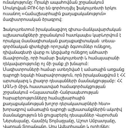
ունակությունը։ Որակի ապահովման շրջանակում
Մոսկովյան ԲՈՒՀ-եր են գործուղվել ֆակուլտետի երկու
ուսանող «Համաշխարհային քաղաքականություն»
մագիստրոսական ծրագրով։
Ֆակուլտետում իրականացվող գիտա-մանկավարժական
աշխատանքների շրջանակում հատկապես կարևորվում է
որակյալ մասնագիտական քաղաքագիտական տեսա-
գործնական գիտելիքի որոշակի ձգտումներ ունեցող,
դիվանագետի վարք ու կեցվածք ունեցող անհատի
ձևավորումը, որի համար ֆակուլտետի և համալսարանի
ղեկավարությունը ոչ մի ջանք չի խնայում։
Մագիստրոսների համար ստեղծված է ամառային առցանց
դպրոցի եզակի հնարավորություն, որն իրականացվում է ՀՀ
արտակարգ և լիազոր դեսպանների մասնակցությամբ։ ՀՀ
ԱԳՆ-ի միջև հաստատված համագործակցության
շրջանակում «Հայաստանի Հանրապետության
հարաբերությունները համաշխարհային
քաղաքականության խոշոր դերակատարների հետ»
խորագրով ամառային դպրոցի աշխատանքներին ակտիվ
մասնակցություն են ցուցաբերել դեսպաններ Վարուժան
Ներսեսյանը, Հասմիկ Տոլմաջյանը, Աշոտ Սմբատյանը,
Վարդան Տողանյանը, Սոս Ավետիսյանը և ուրիշներ։