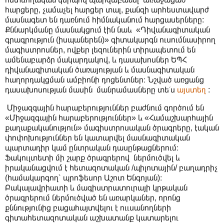
հարցերը, չամաչել հարցեր տալ, քանզի արհեստավարժ
մասնագետ են դառնում հիմնականում հարցասերները:
Քննարկմանը մասնակցում էին նաև «Դիվանագիտական
գրագրություն (իսպաներեն)» գիտակարգն ուսումնասիրող
մագիստրոսներ, ովքեր լեզուներին տիրապետում են
ամենաբարձր մակարդակով, և դասախոսներ ԵՊՀ
դիվանագիտական ծառայության և մասնագիտական
հաղորդակցման ամբիոնի դոցենտներ։ Նշված առցանց
դասախոսության մասին մանրամասները տե՛ս
այստեղ
:
Միջազգային հարաբերություններ բաժնում գործում են
«Միջազգային հարաբերություններ» և «Համաշխարհային
քաղաքականություն» մագիստրոսական ծրագրերը, էական
փոփոխություններ են կատարվել մասնագիտական
պարտադիր կամ ընտրական դասընթացներում։
Ֆակուլտետի մի շարք ծրագրերով ներմուծվել և
իրականացվում է հետազոտական /պիլոտային/ բաղադրիչ
(համակարգող՝ պրոֆեսոր Աշոտ Ենգոյան)։
Բակալավրիատի և մագիստրատուրայի կրթական
ծրագրերում ներմուծված են առարկաներ, որոնց
քննությունից բացահայտվելու է ոււսանողների
գիտահետազոտական աշխատանք կատարելու