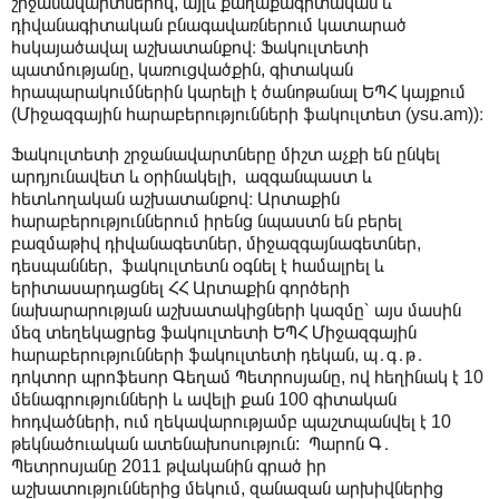
շրջանավարտներով, այլև քաղաքագիտական և
դիվանագիտական բնագավառներում կատարած
հսկայածավալ աշխատանքով։ Ֆակուլտետի
պատմությանը, կառուցվածքին, գիտական
հրապարակումներին կարելի է ծանոթանալ ԵՊՀ կայքում
(Միջազգային հարաբերությունների ֆակուլտետ (ysu.am))։
Ֆակուլտետի շրջանավարտները միշտ աչքի են ընկել
արդյունավետ և օրինակելի, ազգանպաստ և
հետևողական աշխատանքով։ Արտաքին
հարաբերություններում իրենց նպաստն են բերել
բազմաթիվ դիվանագետներ, միջազգայնագետներ,
դեսպաններ, ֆակուլտետն օգնել է համալրել և
երիտասարդացնել ՀՀ Արտաքին գործերի
նախարարության աշխատակիցների կազմը՝ այս մասին
մեզ տեղեկացրեց ֆակուլտետի ԵՊՀ Միջազգային
հարաբերությունների ֆակուլտետի դեկան, պ․գ․թ․
դոկտոր պրոֆեսոր Գեղամ Պետրոսյանը, ով հեղինակ է 10
մենագրությունների և ավելի քան 100 գիտական
հոդվածների, ում ղեկավարությամբ պաշտպանվել է 10
թեկնածուական ատենախոսություն: Պարոն Գ․
Պետրոսյանը 2011 թվականին գրած իր
աշխատություններից մեկում, զանազան արխիվներից