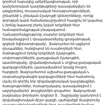
գործում հարակից ամերիկագիտության, որի
կամընտրական դասընթացները դասավանդվելու են
անգլերենով, ռուսաստանյան հետազոտությունների,
չինարենի և չինական մշակույթի կենտրոնները, որոնք
գոյության կարճ ժամանակաշրջանում հասցրել են կայանալ
և իրենց նպաստը բերել նշված երկրների հետ
համագործակցության բնագավառում։
Համագործակցությունը տարբեր երկրների հետ
իրականացվում է դեսպանատներից գրականության,
գրքերի նվիրատվությամբ, ֆակուլտետ են այցելում
դեսպաններ, հանդիպում են ուսանողների հետ,
ծանոթացնում իրենց երկրների մշակույթին,
սովորություններին, քաղաքական մշակույթին,
պատմությանը, դիվանագիտական և սոցիալ-քաղաքական
զարգացումներին, պատասխանում նրանց հուզող
հարցերի։ Ֆակուլտետում աշխահա-քաղաքական և
տարածաշրջանային զարգացումների հետ համահունչ
սկսել են գործել նոր դիվանագիտական դասընթացներ,
ծառայություններ, ծառայողակարգ, դասավանդվում է
ադրբեջաներեն՝ թուրքերենին զուգահեռ։ Ֆակուլտետի
բազմամյա փորձառու դոցենտ Տ․ Չալըմյանը կարևորում է
դիվանագիտական ճիշտ վարքի, պահվածքի ձևավորումը
ապագա դիվանագետների մոտ, ուսանողների համար