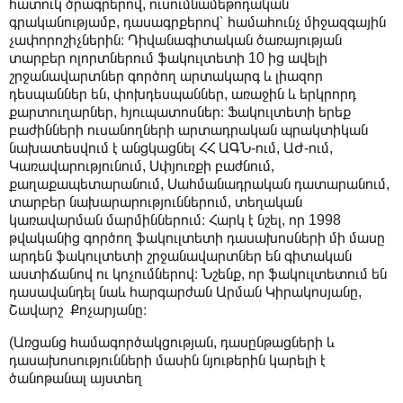
հատուկ ծրագրերով, ուսումնամեթոդական
գրականությամբ, դասագրքերով՝ համահունչ միջազգային
չափորոշիչներին։ Դիվանագիտական ծառայության
տարբեր ոլորտներում ֆակուլտետի 10 ից ավելի
շրջանավարտներ գործող արտակարգ և լիազոր
դեսպաններ են, փոխդեսպաններ, առաջին և երկրորդ
քարտուղարներ, հյուպատոսներ։ Ֆակուլտետի երեք
բաժինների ուսանողների արտադրական պրակտիկան
նախատեսվում է անցկացնել ՀՀ ԱԳՆ-ում, ԱԺ-ում,
Կառավարությունում, Սփյուռքի բաժնում,
քաղաքապետարանում, Սահմանադրական դատարանում,
տարբեր նախարարություններում, տեղական
կառավարման մարմիններում։ Հարկ է նշել, որ 1998
թվականից գործող ֆակուլտետի դասախոսների մի մասը
արդեն ֆակուլտետի շրջանավարտներ են գիտական
աստիճանով ու կոչումներով։ Նշենք, որ ֆակուլտետում են
դասավանդել նաև հարգարժան Արման Կիրակոսյանը,
Շավարշ Քոչարյանը։
(Առցանց համագործակցության, դասընթացների և
դասախոսությունների մասին նյութերին կարելի է
ծանոթանալ այստեղ