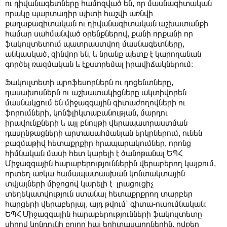
ու դիվանագետները համոզված են, որ մասնագիտական
որակը պարտադիր պիտի հաշվի առնվի
քաղաքագիտական ու դիվանագիտական աշխատանքի
համար սահմանված օրենքներով, քանի որքանի որ
ֆակուլտետում պատրաստվող մասնագետները,
անկասկած, զինվոր են, և նրանք պետք է կարողանան
գործել ռազմական և էքստրեմալ իրավիճակներում։
Ֆակուլտետի պրոֆեսորներն ու դոցենտները,
դասախոսներն ու աշխատակիցները ակտիվորեն
մասնակցում են միջազգային գիտաժողովների ու
ֆորումների, կոնֆլիկտաբանության, մարդու
իրավունքների և այլ բնույթի վերապատրաստման
դասընթացների արտասահմանյան երկրներում, ունեն
բազմաթիվ հետաքրքիր հրապարակումներ, որոնց
հիմնական մասի հետ կարելի է ծանոթանալ ԵՊՀ
Միջազգային հարաբերություններին վերաբերող կայքում,
որտեղ առկա համապատասխան կոնտակտային
տվյալների միջոցով կարելի է լրացուցիչ
տեղեկատվություն ստանալ հետաքրքրող տարբեր
հարցերի վերաբերյալ, այդ թվում՝ գիտա-ուսումնական։
ԵՊՀ Միջազգային հարաբերությունների ֆակուլտետը
սիրով կընդունի բոլոր հայ երիտասարդներին, ովքեր