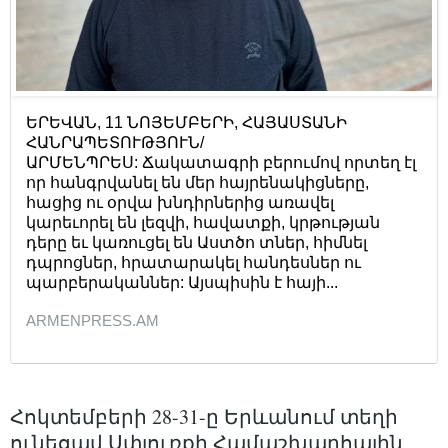
ԵՐԵՎԱՆ, 11 ՆՈՅԵՄԲԵՐԻ, ՀԱՅԱՍՏԱՆԻ
ՀԱՆՐԱՊԵՏՈՒԹՅՈՒՆ/
ԱՐՄԵՆՊՐԵՍ: Ճակատագրի բերումով որտեղ էլ
որ հանգրվանել են մեր հայրենակիցները,
հացից ու օրվա խնդիրներից առավել
կարեւորել են լեզվի, հավատքի, կրթության
դերը եւ կառուցել են Աստծո տներ, հիմնել
դպրոցներ, հրատարակել հանդեսներ ու
պարբերականներ: Այսպիսին է հայի...
ARMENPRESS.AM
Հոկտեմբերի 28-31-ը Երևանում տեղի
ունեցավ Սփյուռքի Համաշխարհային