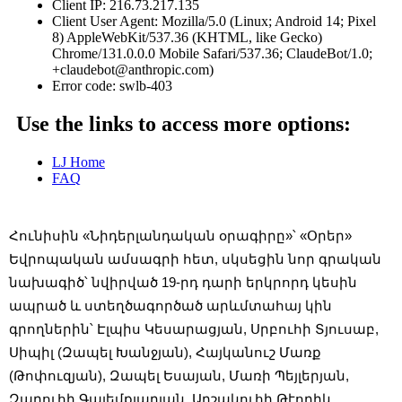
Հունիսին «Նիդերլանդական օրագիրը»՝ «Օրեր» 
Եվրոպական ամսագրի հետ, սկսեցին նոր գրական 
նախագիծ՝ նվիրված 19-րդ դարի երկրորդ կեսին 
ապրած և ստեղծագործած արևմտահայ կին 
գրողներին՝ Էլպիս Կեսարացյան, Սրբուհի Տյուսաբ, 
Սիպիլ (Զապել Խանջյան), Հայկանուշ Մառք 
(Թոփուզյան), Զապել Եսայան, Մառի Պեյլերյան, 
Զարուհի Գալեմքյարյան, Արշակուհի Թէոդիկ 