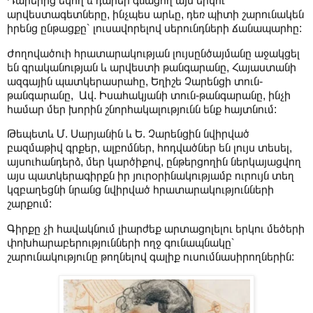
Դարերից եկող և դարեր գնացող այս երկու
արվեստագետները, ինչպես արևը, դեռ պիտի շարունակեն
իրենց ընթացքը՝ լուսավորելով սերունդների ճանապարհը:
Ժողովածուի հրատարակության լույսընծայմանը աջակցել
են գրականության և արվեստի թանգարանը, Հայաստանի
ազգային պատկերասրահը, Եղիշե Չարենցի տուն-
թանգարանը, Ավ. Իսահակյանի տուն-թանգարանը, ինչի
համար մեր խորին շնորհակալությունն ենք հայտնում:
Թեպետև Մ. Սարյանին և Ե. Չարենցին նվիրված
բազմաթիվ գրքեր, ալբոմներ, հոդվածներ են լույս տեսել,
այսուհանդերձ, մեր կարծիքով, ընթերցողին ներկայացվող
այս պատկերագիրքն իր յուրօրինակությամբ ուրույն տեղ
կզբաղեցնի նրանց նվիրված հրատարակությունների
շարքում:
Գիրքը չի հավակնում լիարժեք արտացոլելու երկու մեծերի
փոխհարաբերությունների ողջ գունապնակը՝
շարունակությունը թողնելով գալիք ուսումնասիրողներին: