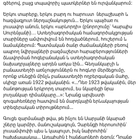
գծերով, բայց տպավորիչ պատկերներ են ուրվանկարում:
Երկու տարերք, երկու բարդ ու հարուստ ներաշխարհ և
հազվագյուտ ներդաշնակություն... Երկու պայծառ ու
լուսավոր անուն, երկու «արևորդի» (բնորոշումը՝ Կարպիս
Սուրենյանի)… Ստեղծագործական համագործակցության
տարիները ամփոփվում են հոդվածներում, հուշերում և
նամակներում: Պատմական ծանր ժամանակների բեռով
ապրող նվիրյալների բազմաշերտ հարաբերությունների
ձևավորման հոգեբանական և ստեղծագործական
նախադրյալները արդեն առկա էին... Գեղանկարչի և
բանաստեղծի առնչություններն ու հոգևոր մերձեցումը,
որոնք տևեցին մինչև բանաստեղծի ողբերգական մահը,
սկիզբ առան 1922 թվականին. «...Դեռ 1923 թվականին, մեր
ծանոթության երկրորդ տարում, ես նկարեցի նրա
յուղանկար դիմանկարը...»: Նրանց արվեստի
զուգահեռները հատվում են մարդկային երևակայության
տիեզերական տիրույթներում...
Գուցե զարմանալի թվա, թե ինչու են Սարյանի նկարած
շները կարմիր, մանուշակագույն, Չարենցի հերոսուհին՝
լուսամփոփի պես և կապույտ, իսկ նաիրուհին՝
հախճապակյա... Այդպիսին է հանճարների լեզուն: Դրանք