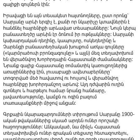
գալիքի գույներն էին:
Իրավացի են այն տեսակետ հայտնողները, ըստ որոնց՝
Սարյանը արևի երգիչ է, քանի որ նկարիչը կտավներին է
հանձնել հայրենիքի արևավառ տեսարանները: Նույն կերպ
բանաստեղծը արևին էր ձոնում իր ութնյակները: Սարյանի
կախարդական դեղինը, կապույտը, ոսկեդեղինը և
Չարենցի բանաստեղծական խոսքում առկա գույները
(«կարմրածուփ բրոնզագույնը» և այլն) մեզ տեղափոխում
են վերածնվող Խորհրդային Հայաստանի ժամանակները:
Նրանք գալիք Հայաստանը ռոմանտիկ կառուցողներից
առաջիններից էին, լուսաբացի ավետաբերները՝
տոգորված մեծ հավատով ու հույսով և վերածնվող
հայրենիքը խորհրդանշող արևով: Այդ դժվարին ուղին
գտնելու և հարթելու համար նրանց հանճարը,
լավատեսությունը, կամքն ու ոգին բազում
տառապանքների միջով անցան:
Գրքային նկարազարդումների տիրույթում Սարյանը 1900-
ական թվականներից սկսած արդեն ուներ որոշակի
հաջողություններ: Անկասկած, նա մինչև Հայաստան
տեղափոխվելն ուներ գրական տեքստը հետազոտելու,
պատկերազարդելու փորձ, քանի որ գրքի տպագրությանն