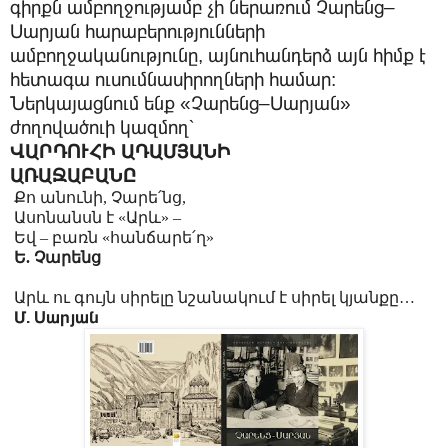
գիրքն ամբողջությամբ չի ներառում Չարենց–
Սարյան հարաբերությունների
ամբողջականությունը, այնուհանդերձ այն հիմք է
հետագա ուսումնասիրողների համար:
Ներկայացնում ենք «Չարենց–Սարյան»
ժողովածուի կազմող՝
ՎԱՐԴՈՒՀԻ ԱԴԱՄՅԱՆԻ
ԱՌԱՋԱԲԱՆԸ
Քո անունի, Չարե՛նց,
Ասոնանսն է «Արև» –
Եվ – բառն «հանճարե՛ղ»
Ե. Չարենց
Արև ու գույն սիրելը նշանակում է սիրել կյանքը…
Մ. Սարյան