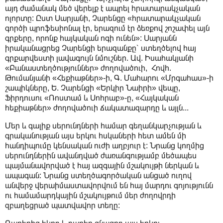
այդ ժամանակ մեծ վերելք է ապրել հրատարակչական
ոլորտը: Ըստ Սարյանի, Չարենցը «հրատարակչական
գործի պրոֆեսիոնալ էր, երազում էր ձեռքով շոշափել այն
գրքերը, որոնք հայկական ոգի ունեն»: Սարյանն
իրականացրեց Չարենցի երազանքը՝ ստեղծելով հայ
գրքարվեստի լավագույն նմուշներ. Ավ. Իսահակյանի
«Բանաստեղծություններ» ժողովածուի, Հովհ.
Թումանյանի «Հեքիաթներ»-ի, Գ. Մահարու «Մրգահաս»-ի
շապիկները, Ե. Չարենցի «Երկիր Նաիրի» վեպը,
Ֆիրդուսու «Ռոստամ և Սոհրաբ»-ը, «Հայկական
հեքիաթներ» ժողովածուի ճակատազարդը և այլն...
Մեր և գալիք սերունդների համար գեղանկարչության և
գրականության այս երկու հսկաների հետ ամեն մի
հանդիպումը կենսական ուժի աղբյուր է: Նրանց կողմից
սերունդներին ավանդված ժառանգությամբ մեծապես
պայմանավորված է հայ ազգային մշակույթի ներկան և
ապագան: Նրանց ստեղծագործական անցած ուղով
անվերջ վերաիմաստավորվում են հայ մարդու գոյությունն
ու համամարդկային մշակույթում մեր ժողովրդի
զբաղեցրած պատվավոր տեղը: