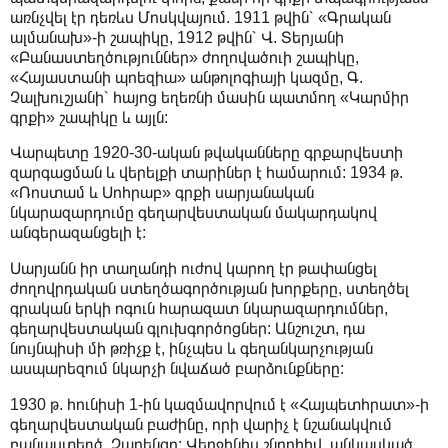
առնչվել էր դեռևս Մոսկվայում. 1911 թվին՝ «Գրական
ալմանախ»-ի շապիկը, 1912 թվին՝ Վ. Տերյանի
«Բանաստեղծություններ» ժողովածուի շապիկը,
«Հայաստանի պոեզիա» անթոլոգիայի կազմը, Գ.
Չալխուշյանի՝ հայոց եղեռնի մասին պատմող «Կարմիր
գրքի» շապիկը և այլն:
Վարպետը 1920-30-ական թվականները գրքարվեստի
զարգացման և վերելքի տարիներ է համարում: 1934 թ.
«Ռոստամ և Սոհրաբ» գրքի սարյանական
նկարազարդումը գեղարվեստական մակարդակով
անգերազանցելի է:
Սարյանն իր տաղանդի ուժով կարող էր թափանցել
ժողովրդական ստեղծագործության խորքերը, ստեղծել
գրական երկի ոգուն հարազատ նկարազարդումներ,
գեղարվեստական գլուխգործոցներ: Անշուշտ, դա
նույնպիսի մի թռիչք է, ինչպես և գեղանկարչության
ասպարեզում նկարչի նվաճած բարձունքները:
1930 թ. հունիսի 1-ին կազմավորվում է «Հայպետհրատ»-ի
գեղարվեստական բաժինը, որի վարիչ է նշանակվում
բանաստեղծ Չարենցը: Վերջինիս շնորհիվ, անկասկած,