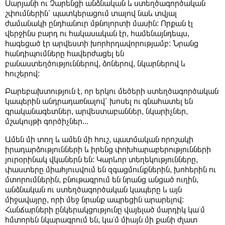
Սարյանի ու Չարենցի անձնական և ստեղծագործական
շփումներին՝ պատկերացում տալով նաև տվյալ
ժամանակի ընդհանուր մթնոլորտի մասին: Որքան էլ
վերջինս բարդ ու հակասական էր, համենայնդեպս,
հագեցած էր արվեստի խորհրդավորությամբ: Նրանց
հանդիպումները հավերժացել են
բանաստեղծություններով, ձոներով, նկարներով և
հուշերով:
Բարեբախտություն է, որ երկու մեծերի ստեղծագործական
կապերին անդրադառնալով՝ խոսել ու գնահատել են
գրականագետներ, արվեստաբաններ, նկարիչներ,
մշակույթի գործիչներ...
Ամեն մի տող և ամեն մի հուշ, պատմական որոշակի
իրադարձությունների և իրենց փոխհարաբերությունների
յուրօրինակ վկաներն են: Կարևոր տեղեկությունները,
փաստերը միահյուսվում են զգացմունքներին, խոհերին ու
մտորումներին, բնութագրում են նրանց անցած ուղին,
անձնական ու ստեղծագործական կապերը և այն
միջավայրը, որի մեջ նրանք ապրեցին արարելով:
Հանճարների ընկերակցությունը վայելած մարդիկ կա՛մ
հմտորեն նկարագրում են, կա՛մ միայն մի քանի ժլատ