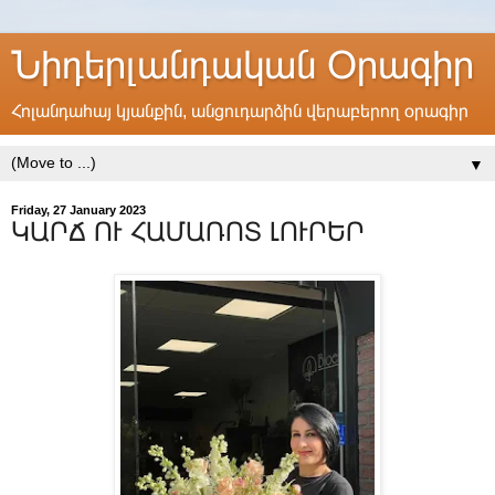
Նիդերլանդական Օրագիր
Հոլանդահայ կյանքին, անցուդարձին վերաբերող օրագիր
▼
Friday, 27 January 2023
ԿԱՐՃ ՈՒ ՀԱՄԱՌՈՏ ԼՈՒՐԵՐ