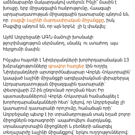
ամենաբարձր մակարդակով ստելուն: Ինչի՞ մասին է
խոսքը, երբ միջազգային հանրությունը, Հաագայի
արդարադատության միջազգային դատարանը պնդում են,
որ
բացվի Լաչինի մարդասիրական միջանցքը
, իսկ
Բաքվից պնդում են, որ այն երբևէ չի էլ փակվել:
Այժմ Ադրբեջանի ԱԳՆ մամուլի խոսնակի
թյուրիմացություն սերմանող, սնանկ ու ստահոդ այս
հերքումի մասին:
Ինչպես հայտնի է Նիդերլանդների խորհրդարանական 13
խմբակցությունները
գրավոր հարցեր
էին ուղղել
Նիդերլանդների արտգործնախարար Վոբկե Հոկստրային՝
կապված Լաչինի միջանցքի արգելափակման վերաբերյալ
Արդարադատության միջազգային դատարանի՝
փետրվարի 22-ին ընդունած որոշման հետ: Իր
պատասխաններում Վոբկե Հոկստրան համաձայնել է
խորհրդարանականների հետ՝ նշելով, որ Ադրբեջանը չի
կատարում դատարանի որոշումը, համաձայն որի՝
Ադրբեջանը պետք է իր տրամադրության տակ եղած բոլոր
միջոցներն օգտագործի՝ ապահովելու մարդկանց,
տրանսպորտային միջոցների և բեռների անարգել
տեղաշարժը Լաչինի միջանցքով՝ երկու ուղղություններով: