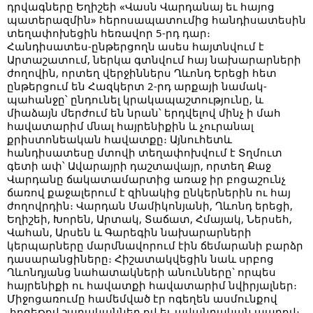
դրվագները Եղիշեի «Վասն Վարդանայ եւ հայոց
պատերազմին» հերոսապատումից հանդիսատեսին
տեղափոխեցին հեռավոր 5-րդ դար։
Հանդիսատես-ընթերցողն ասես հայտնվում է
Արտաշատում, ներկա գտնվում հայ նախարարների
ժողովին, որտեղ վերջիններս Ղևոնդ Երեցի հետ
ընթերցում են Հազկերտ 2-րդ արքայի նամակ-
պահանջը՝ ընդունել կրակապաշտությունը, և
միաձայն մերժում են նրան՝ երդվելով մինչ ի մահ
հավատարիմ մնալ հայրենիքին և չուրանալ
քրիստոնեական հավատքը։ Այնուհետև
հանդիսատեսը մտովի տեղափոխվում է Տղմուտ
գետի ափ՝ Ավարայրի դաշտավայր, որտեղ Քաջ
Վարդանը ճակատամարտից առաջ իր բոցաշունչ
ճառով քաջալերում է զինակից ընկերներին ու հայ
ժողովրդին։ Վարդան Մամիկոնյանի, Ղևոնդ երեցի,
Եղիշեի, Խորեն, Արտակ, Տաճատ, Հմայակ, Ներսեհ,
Վահան, Արսեն և Գարեգին նախարարների
կերպարները մարմնավորում էին ճեմարանի բարձր
դասարանցիները։ Հիշատակվեցին նաև սրբոց
Ղևոնդյանց նահատակների անունները` որպես
հայրենիքի ու հավատքի հավատարիմ նվիրյալներ։
Միջոցառումը համեմված էր ոգեղեն ասմունքով
,հոգեթով շարականներ ով եւ ավանդական պարով։