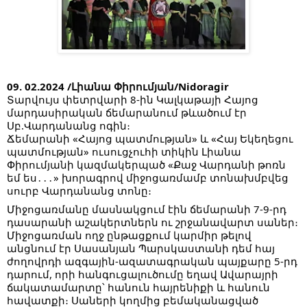
09. 02.2024 /Լիանա Փիրումյան/Nidoragir
Տարվույս փետրվարի 8-ին Կալկաթայի Հայոց
մարդասիրական ճեմարանում թևածում էր
Սբ.Վարդանանց ոգին։
Ճեմարանի «Հայոց պատմության» և «Հայ Եկեղեցու
պատմության» ուսուցչուհի տիկին Լիանա
Փիրումյանի կազմակերպած «Քաջ Վարդանի թոռն
եմ ես․․․» խորագրով միջոցառմամբ տոնախմբվեց
սուրբ Վարդանանց տոնը։
Միջոցառմանը մասնակցում էին ճեմարանի 7-9-րդ
դասարանի աշակերտներն ու շրջանավարտ սաներ։
Միջոցառման ողջ ընթացքում կարմիր թելով
անցնում էր Սասանյան Պարսկաստանի դեմ հայ
ժողովրդի ազգային-ազատագրական պայքարը 5-րդ
դարում, որի հանգուցալուծումը եղավ Ավարայրի
ճակատամարտը՝ հանուն հայրենիքի և հանուն
հավատքի։ Սաների կողմից բեմականացված