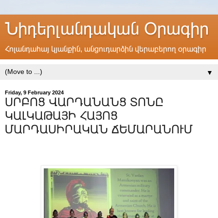
Նիդերլանդական Օրագիր
Հոլանդահայ կյանքին, անցուդարձին վերաբերող օրագիր
▼
Friday, 9 February 2024
ՍՐԲՈՑ ՎԱՐԴԱՆԱՆՑ ՏՈՆԸ
ԿԱԼԿԱԹԱՅԻ ՀԱՅՈՑ
ՄԱՐԴԱՍԻՐԱԿԱՆ ՃԵՄԱՐԱՆՈՒՄ