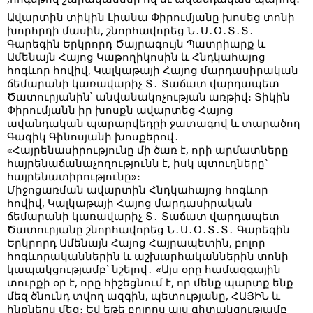
Ավարտին տիկին Լիանա Փիրումյանը խոսեց տոնի
խորհրդի մասին, շնորհավորեց Ն․Ս․Օ․Տ․Տ․
Գարեգին Երկրորդ Ծայրագույն Պատրիարք և
Ամենայն Հայոց Կաթողիկոսին և Հնդկահայոց
հոգևոր հովիվ, Կալկաթայի Հայոց մարդասիրական
ճեմարանի կառավարիչ Տ․ Տաճատ վարդապետ
Ծատուրյանին՝ անվանակոչության առթիվ։ Տիկին
Փիրումյանն իր խոսքն ավարտեց Հայոց
ավանդական պարարվեդըի ջատագով և տարածող
Գագիկ Գինոսյանի խոսքերով․
«Հայրենասիրությունը մի ծառ է, որի արմատները
հայրենաճանաչողությունն է, իսկ պտուղները`
հայրենատիրությունը»։
Միջոցառման ավարտին Հնդկահայոց հոգևոր
հովիվ, Կալկաթայի Հայոց մարդասիրական
ճեմարանի կառավարիչ Տ․ Տաճատ վարդապետ
Ծատուրյանը շնորհավորեց Ն․Ս․Օ․Տ․Տ․ Գարեգին
Երկրորդ Ամենայն Հայոց Հայրապետին, բոլոր
հոգևորականներին և աշխարհականներին տոնի
կապակցությամբ՝ նշելով․ «Այս օրը համազգային
տուրքի օր է, որը հիշեցնում է, որ մենք պարտք ենք
մեզ ծնունդ տվող ազգին, պետությանը, ՀԱՅԻՆ և
ինքներս մեզ։ Եվ եթե բոլորս այս գիտակցությամբ