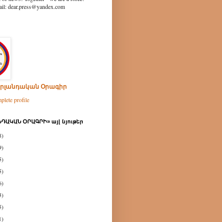
ear.press@yandex.com
րլանդական Օրագիր
lete profile
ԴԱԿԱՆ ՕՐԱԳՐԻ» այլ նյութեր
8)
9)
5)
5)
6)
3)
5)
1)