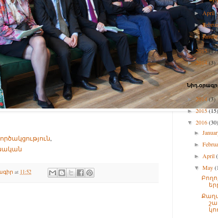
April
►
Febru
►
Janua
►
2015
(15
►
2014
(3)
►
Նիդ.օրագր
2014
(3)
►
2015
(15
►
2016
(30
▼
Janua
►
ործակցություն
,
Febru
►
նական
April
►
May
(
▼
ագիր
at
11:52
Բողո
եր
Քաղ
շա
կո