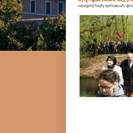
(սլաքով հպել գրության վր