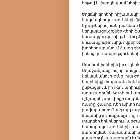
երթով և ծաղկեպսակների 
Եղեռնի զոհերի հիշատակի 
կազմակերպությունների 
Ելույթներով հանդես եկան
ներկայացուցիչներ Հերի Ֆ
կուսակցությունից» և Ժուլ
կուսակցությունից, ովքեր 
խորհրդարանում Հայոց ցե
իրենց կուսակցությունների
Մասնակիցներին իր ուղերձ
Աղաջանյանը, ով իր խոսքո
կենսականությունը` հայ 
հայրենիքի հարատևման հա
ընթացքում, իր ոգու արիութ
առաջադեմին ձգտելու կար
ոչնչացնել այս փոքր ազգին,
դատը, ցավոք, դեռ պիտի 
բավարարվի: Բայց այդ ազգն
ձեզանից յուրաքանչյուրը, 
տարբեր երկրներում`արժան
հասարակությունների, ապա
ձախողման: Հայաստանի ա
լավագույն ապացույցն է մե