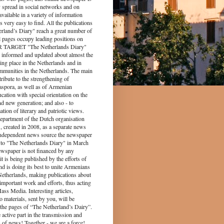
y spread in social networks and on
s available in a variety of information
s very easy to find. All the publications
rland’s Diary" reach a great number of
l pages occupy leading positions on
UR TARGET "The Netherlands Diary"
 informed and updated about almost the
king place in the Netherlands and in
munities in the Netherlands. The main
tribute to the strengthening of
spora, as well as of Armenian
ucation with special orientation on the
d new generation; and also - to
tion of literary and patriotic views.
epartment of the Dutch organisation
 created in 2008, as a separate news
independent news source the newspaper
to "The Netherlands Diary" in March
ewspaper is not financed by any
it is being published by the efforts of
nd is doing its best to unite Armenians
 Netherlands, making publications about
 important work and efforts, thus acting
ass Media. Interesting articles,
o materials, sent by you, will be
the pages of “The Netherland’s Dairy”.
 part in the transmission and
 of news! Together - we are a force!