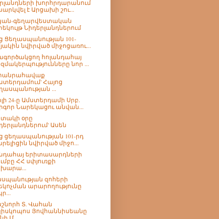
րլանդների խորհրդարանում
նարկվել է Արցախի շու...
կան-գեղարվեստական
րեկույթ Նիդերլանդներում
ց Ցեղասպանության 101-
յակին նվիրված միջոցառու...
գործակցող հոլանդահայ
զմակերպությունները նոր ...
-հանրահավաք
ստերդամում' Հայոց
ղասպանության ...
լի 24-ը Ամստերդամի Սրբ.
իգոր Նարեկացու անվան...
տակի օրը
դերլանդներում' Ասեն
ց ցեղասպանության 101-րդ
րելիցին նվիրված միջո...
նդահայ երիտասարդների
ւմբը ՀՀ սփյուռքի
խարա...
սպանության զոհերի
եկոչման արարողությունը
ր...
շնորհ Տ. Վահան
իսկոպոս Յովհաննիսեանը
նի Մ...