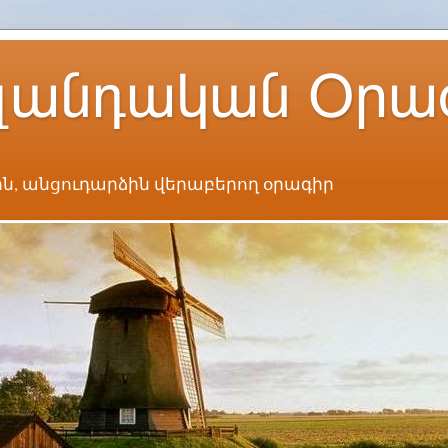
լանդական Օրա
ն, անցուդարձին վերաբերող օրագիր