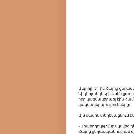
Ապրիլի 24-ին Հայոց ցեղա
Նիդերլանդների Ասեն քաղաք
որը կազմակերպել էին Հա
կազմակերպությունները:
Այս մասին տեղեկացնում ե
«Արարողությունը սկսվեց
Հայոց ցեղասպանության 