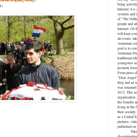
being activel
ա)
Internet: it i
systems and i
of "The Nethe
people and al
Internet. O
will keep you
all events, ta
Armenian com
goal is to con
Armenian Dia
traditional ed
youngsters an
promote forma
From press-d
"Dear Angel",
blog and an 
was renamed 
2012. This n
organisation: 
the founder a
living in the
their socially
as a United M
pictures, vide
published on 
Take active
dissemination