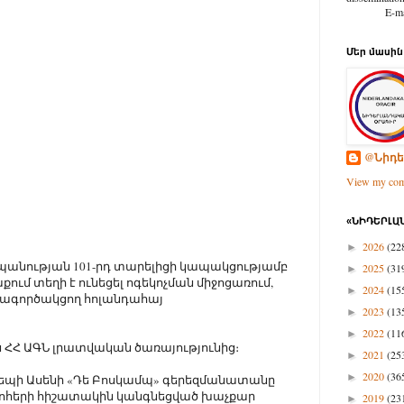
E-mail: d
Մեր մասին
@Նիդե
View my comp
«ՆԻԴԵՐԼԱՆ
2026
(22
►
սպանության 101-րդ տարելիցի կապակցությամբ
2025
(31
►
ում տեղի է ունեցել ոգեկոչման միջոցառում,
2024
(15
►
մագործակցող հոլանդահայ
2023
(13
►
2022
(11
►
ն ՀՀ ԱԳՆ լրատվական ծառայությունից։
2021
(25
►
2020
(36
►
 դեպի Ասենի «Դե Բոսկամպ» գերեզմանատանը
զոհերի հիշատակին կանգնեցված խաչքար
2019
(23
►