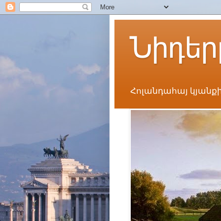
Նիդեր
Հոլանդահայ կյանքի