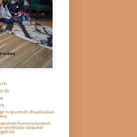
(4)
ary
(2)
ry
(1)
)
ի արխիվ
)
)
ry
(1)
ary
(2)
(4)
17)
քի ու ցասումի միասնական
թով
աքական հասարակական
տ գործիչներ Արցախի
ղքին են