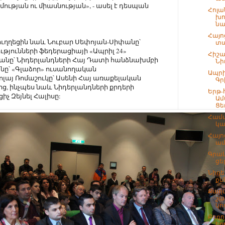
թյան ու միասնության», - ասել է դեսպան
Հոլա
խո
նա
Հայո
ուղղեցին նաև Նուբար Սեփոյան-Սիփանը՝
տա
թյունների ֆեդերացիայի «Ապրիլ 24»
Հիշա
անը՝ Նիդերլանդների Հայ Դատի հանձնախմբի
Նի
նը՝ «Գլաձոր» ուսանողական
Ապրի
ոլայ Ռոմաշուկը՝ Ասենի Հայ առաքելական
Գր
ից, ինչպես նաև Նիդերլանդների քրդերի
Երթ
չ Զեյնել Հալիսը:
Ամ
Ցե
Համա
կա
Հայո
ամ
Գրա
ցե
Նիդե
քն
Քաղ
շա
կո
Բողո
եր