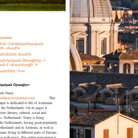
траница
ոտ «Նիդերլանդական
ի» մասին
անդների մասին
լանդական Օրագիրը» 5
ն է (փաստացի՝ 9)
արներ / Foto
նդական Օրագիր»
nds Diary
landakan.livejournal.com/
This
per is dedicated to life of Armenian
the Netherlands. On its pages it
ious literary, cultural, social and
nts. Netherlands’ Dairy is being
the Netherlands, having great popularity
etherlands and in Armenia, as well as
ns living in different parts of Europe.
us web-pages, this online newspaper is