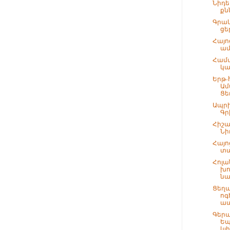
Նիդե
քն
Գրա
ցե
Հայո
ամ
Համա
կա
Երթ
Ամ
Ցե
Ապրի
Գր
Հիշա
Նի
Հայո
տա
Հոլա
խո
նա
Ցեղա
ոգ
ապ
Գերա
Եպ
կլի