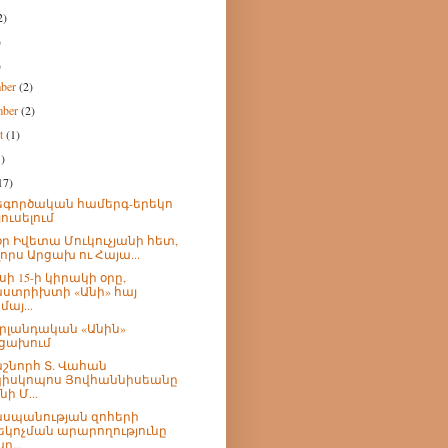
2)
)
)
mber
(2)
mber
(2)
st
(1)
1)
17)
գործական համերգ-երեկո
յուսելում
օր Իվետա Մուկուչյանի հետ,
լորս Արցախ ու Հայա...
սի 15-ի կիրակի օրը,
ստրիխտի «Անի» հայ
մայ...
րլանդական «Անին»
ցախում
շնորհ Տ. Վահան
իսկոպոս Յովհաննիսեանը
նի Մ...
սպանության զոհերի
եկոչման արարողությունը
ր...