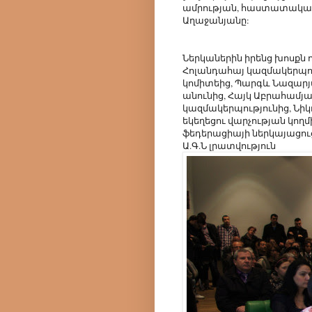
ամրության, հաստատակամու
Աղաջանյանը:
Ներկաներին իրենց խոսքն 
Հոլանդահայ կազմակերպու
կոմիտեից, Պարգև Նազարյ
անունից, Հայկ Աբրահամյա
կազմակերպությունից, Նիկ
եկեղեցու վարչության կողմ
ֆեդերացիայի ներկայացուցի
Ա.Գ.Ն լրատվություն