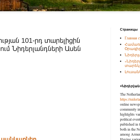
Страницы
Главная с
ւթյան 101-րդ տարելիցին
Համառ
ում Նիդերլանդների Ասեն
Օրագիր
Նիդերլ
«Նիդեր
տարեկա
Լուսանկ
«Նիդերլա
The Netherla
https://nider
online newspa
community in 
highlights var
political eve
published in 
both in the N
among Armenia
ուսանկարներ
Having vario