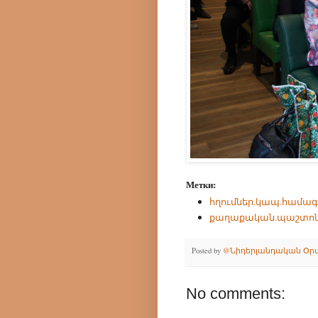
Метки:
հղումներ.կապ.համագ
քաղաքական.պաշտո
Posted by
@Նիդերլանդական Օր
No comments: