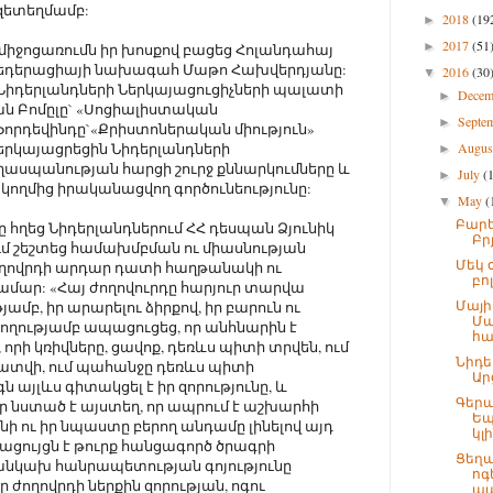
զետեղմամբ:
2018
(19
►
2017
(51
►
միջոցառումն իր խոսքով բացեց Հոլանդահայ
ֆեդերացիայի նախագահ Մաթո Հախվերդյանը:
2016
(30
▼
 Նիդերլանդների Ներկայացուցիչների պալատի
Dece
►
ան Բոմըլը` «Սոցիալիստական
Septe
►
 Ֆորդեվինդը`«Քրիստոներական միություն»
ներկայացրեցին Նիդերլանդների
Augu
►
ղասպանության հարցի շուրջ քննարկումները և
July
(
►
 կողմից իրականացվող գործունեությունը:
May
(
▼
Բարե
ը հղեց Նիդերլանդներում ՀՀ դեսպան Ձյունիկ
Բր
ւմ շեշտեց համախմբման ու միասնության
Մեկ 
ժողովրդի արդար դատի հաղթանակի ու
բո
մար: «Հայ ժողովուրդը հարյուր տարվա
Մայի
յամբ, իր արարելու ձիրքով, իր բարուն ու
Մա
ողությամբ ապացուցեց, որ անհնարին է
հա
 որի կռիվները, ցավոք, դեռևս պիտի տրվեն, ում
Նիդե
դատվի, ում պահանջը դեռևս պիտի
Ար
 այլևս գիտակցել է իր զորությունը, և
Գերա
որ նստած է այստեղ, որ ապրում է աշխարհի
Եպ
ի ու իր նպաստը բերող անդամը լինելով այդ
կլի
ցույցն է թուրք հանցագործ ծրագրի
Ցեղա
նկախ հանրապետության գոյությունը
ոգ
ր ժողովրդի ներքին զորության, ոգու
ապ