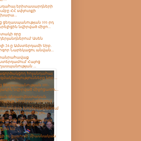
նդահայ երիտասարդների
ւմբը ՀՀ սփյուռքի
խարա...
ց ցեղասպանության 101-րդ
րելիցին նվիրված միջո...
տակի օրը
դերլանդներում' Ասեն
լի 24-ը Ամստերդամի Սրբ.
իգոր Նարեկացու անվան...
-հանրահավաք
ստերդամում' Հայոց
ղասպանության ...
գործակցող հոլանդահայ
զմակերպությունները նոր ...
ց Ցեղասպանության 101-
յակին նվիրված միջոցառու...
կան-գեղարվեստական
րեկույթ Նիդերլանդներում
րլանդների խորհրդարանում
նարկվել է Արցախի շու...
աքական հասարակական
տ գործիչներ Արցախի
ղքին են
քի ու ցասումի միասնական
թով