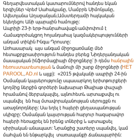
Գեղարվեստական կատարումներով հանդես եկան
երգիչներ Վրեժ Սահակյանը, Մամբրե Սիմոնյանը,
Սվետլանա Աղաջանյան,Ամստերդամի հայկական
եկեղեցու Անի պարային համույթը:
Ապրիլի 23-ի երթ-հանրահավաք
ն
ամփոփում է
Համագործակցող հոլանդահայ կազմակերպությունների
անդամ տիկին Ինգա Դրոստը:
Առհասարակ այս անգամ միջոցառմանը մեծ
հետաքրքրասիրություն հանդես բերեց Նիդերլանդական
մասայական ինֆորմացիայի միջոցները' ի դեմս
հանրային
հեռուստատեսության
և մամուլի մի շարք միջոցների
(
HET
PAROOL
,
AD.nl
և այլք
): «2015 թվականի ապրիլի 24-ին
Օսմանյան կայսերությունը սպասարկող երիտթուրքերի
կողմից ներքին գործերի նախարար Թալիաթ փաշայի
հրամանով ձերբակալվել, այնուհետև արտաքսվել ու
սպանվել են հայ մտավորականության սերուցքն ու
առաջնորդները: Սա եղել է հայերի ցեղասպանության
սկիզբը: Օսմանյան կայսրության հարյուր հազարավոր
հայերի հեռացրել են իրենց տներից և արտաքսել
սիրիական անապատ: Նրանցից շատերը սպանվել, կամ
մահվան են ենթարկվել տառապանքի ճանապարհին: