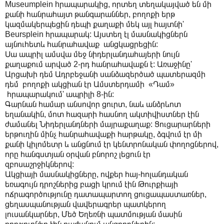
Museumplein hրապարակից, որտեղ տեղակայված են մի
քանի հանրահայտ թանգարաններ, բողոքի երթ
կազմակերպեցին դեպի քաղաքի մեկ այլ հայտնի'
Beursplein հրապարակ: Այստեղ էլ մասնակիցներն
այնուհետև հանրահավաք անցկացրեցին:
Սա ապրիլ ամսվա մեջ նիդերլանդահայերի նույն
քաղաքում արված 2-րդ հանրահավաքն է: Առաջինը'
Արցախի դեմ Ադրբեջանի սանձազերծած պատերազմի
դեմ բողոքի ակցիան էր Ամստերդամի «Դամ»
հրապարակում' ապրիլի 8-ին:
Գարնան համար անսովոր ցուրտ, նաև անձրևոտ
եղանակին, մոտ հազարի հասնող ակտիվիստներ էին
ժամանել Նիդերլանդների մայրաքաղաք: Ցուցարարների
երթուղին մինչ հանրահավաքի հարթակը, ձգվում էր մի
քանի կիլոմետր և անցնում էր կենտրոնական փողոցներով,
որը հանգստյան օրվան բնորոշ լեցուն էր
զբոսաշրջիկներով:
Ակցիայի մասնակիցները, ովքեր հայ-հոլանդական
եռագույն դրոշներից բացի կրում էին Թուրքիայի
ոճրագործությունը դատապարտող ցուցապաստառներ,
ցեղասպանության վավերագրեր պատկերող
լուսանկարներ, Մեծ Եղեռնի պատմության մասին