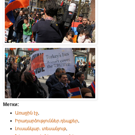
Метки:
Առաջին էջ
,
Իրադարձություններ.դեպքեր
,
Լուսանկար. տեսանյութ
,