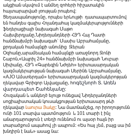
ակցիան սկսվում է անմեղ զոհերի հիշատակին
հայտարարված լռության րոպեով:
Ցեղասպանությունը, որպես երևույթի դատապարտումով
են հանդես գալիս Հոլանդահայ կազմակերպությունների
ֆեդերացիայի նախագահ Մաթո
Հախվերդյանը,Նիդեռլանդների ՀՅԴ Հայ Դատի
հանձնախմբի նախագահ՝ Մասիս Աբրահամյանը,
քրդական համայնքի անունից Ջերան
Օզհանը,արամեական համայնքի առաջնորդ Ջոնի
Շաբոն,«Ապրիլ 24» հանձնախմբի նախագահ Նուբար
Սիփանը, ՀՅԴ «Գարեգին Նժդեհ» երիտասարդական
կազմակերպության նախագահ Սերինե Աբրահամյանը,
«AJO Ամստերդամ» երիտասարդական կազմակերոթյան
ղեկավար Գրիգոր Այվազյանը, հ
ոգեշնորհ Տ. Առեն
վարդապետ Շահենյանը
:
Հուզական և անկեղծ ելույթ ունեցավ Նիդերլանդների
սոցիալիստական կուսակցության երիտասարդ թևի
ղեկավար
Լաուրա Յակը
: Նա մատնանշեց, որ իրողությունն
ունի 101 տարվա պատմություն և 101 տարի է ինչ
անարդարություն է տեղի ունենում ու այսօր հայն իր
տարածքում ապահով չի ապրում: «Ես հայ չեմ, բայց սա իմ
խնդիրն է նաև» ասաց նա: