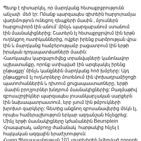
Պետք է դիտարկել, որ մարդկանց հետաքրքրությունն
անչափ մեծ էր: Ոմանք պարզապես գիտեին հարյուրամյա
վաղեմություն ունեցող դեպքերի մասին , մյուսներն
հարցուփորձ էին անում' մինչև պարզաբանում ստանում
էին մասնակիցներից: Շատերն էլ հետաքրքրվում էին երթն
ուղեկցող ոստիկաններից, ովքեր իրենց բարձրության վրա
էին և մարդկանց համբերությամբ բացատրում էին երթի
իրական դրդապատճառների մասին:
Հատկապես կարգալուծվեց տրանվայների կանոնավոր
աշխատանքը, որոնք ստիպված էին արգելակել իրենց
ընթացքը' մինչև կանցնեին մարդկանց հոծ խմբերը: Այդ
ընթացքում էլ ուղևորները մոտենում էին փոխադրամիջոցի
պատուհաններին և դիտում ցուցապաստառները, երթի
մասին բրոշյուրներ խնդրում մասնակիցներից: Բազմաթիվ
զբոսաշրջիկներ պարզապես լուսանկարչական սարքերն
էին նախապատրաստում, երբ լսում էին թմբուկների
խրոխտ զարկերը: Գետից անցնող զբոսանավերից մեկն էլ,
որպես համերաշխություն երկար ազդանշան հնչեցրեց:
Մինչ երթի մասնակիցները կժամանեին Beursplein
Հրապարակ, ամբողջ ժամանակ հարթակից հնչել է
հայկական ազգային երաժշտություն:
Հայոց Ցեղասպանության 101 տարելիցին նվիրված բողոքի