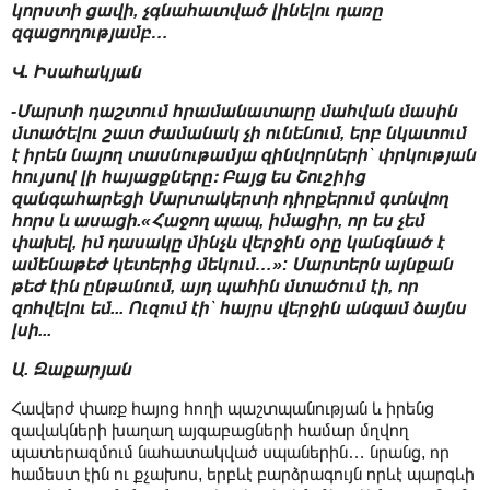
կորստի ցավի, չգնահատված լինելու դառը
զգացողությամբ…
Վ. Իսահակյան
-Մարտի դաշտում հրամանատարը մահվան մասին
մտածելու շատ ժամանակ չի ունենում, երբ նկատում
է իրեն նայող տասնութամյա զինվորների՝ փրկության
հույսով լի հայացքները։ Բայց ես Շուշիից
զանգահարեցի Մարտակերտի դիրքերում գտնվող
հորս և ասացի.«Հաջող պապ, իմացիր, որ ես չեմ
փախել, իմ դասակը մինչև վերջին օրը կանգնած է
ամենաթեժ կետերից մեկում…»: Մարտերն այնքան
թեժ էին ընթանում, այդ պահին մտածում էի, որ
զոհվելու եմ... Ուզում էի՝ հայրս վերջին անգամ ձայնս
լսի...
Ա. Զաքարյան
Հավերժ փառք հայոց հողի պաշտպանության և իրենց
զավակների խաղաղ այգաբացների համար մղվող
պատերազմում նահատակված սպաներին… նրանց, որ
համեստ էին ու քչախոս, երբևէ բարձրագույն որևէ պարգևի