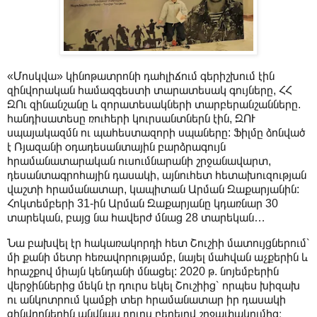
«Մոսկվա» կինոթատրոնի դահլիճում գերիշխում էին
զինվորական համազգեստի տարատեսակ գույները, ՀՀ
ԶՈւ զինանշանը և զորատեսակների տարբերանշանները.
հանդիսատեսը ռուհերի կուրսանտներն էին, ԶՈՒ
սպայակազմն ու պահեստազորի սպաները: Ֆիլմը ձոնված
է Ռյազանի օդադեսանտային բարձրագույն
հրամանատարական ուսումնարանի շրջանավարտ,
դեսանտագրոհային դասակի, այնուհետ հետախուզության
վաշտի հրամանատար, կապիտան Արման Զաքարյանին:
Հոկտեմբերի 31-ին Արման Զաքարյանը կդառնար 30
տարեկան, բայց նա հավերժ մնաց 28 տարեկան…
Նա բախվել էր հակառակորդի հետ Շուշիի մատույցներում՝
մի քանի մետր հեռավորությամբ, նայել մահվան աչքերին և
հրաշքով միայն կենդանի մնացել: 2020 թ. նոյեմբերին
վերջիններից մեկն էր դուրս եկել Շուշիից՝ որպես խիզախ
ու անկոտրում կամքի տեր հրամանատար իր դասակի
զինվորներին անվնաս դուրս բերելով շրջափակումից։