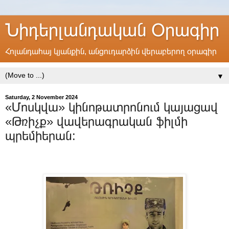
Նիդերլանդական Օրագիր
Հոլանդահայ կյանքին, անցուդարձին վերաբերող օրագիր
▼
Saturday, 2 November 2024
«Մոսկվա» կինոթատրոնում կայացավ
«Թռիչք» վավերագրական ֆիլմի
պրեմիերան: