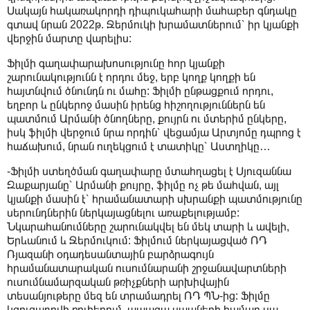
Սակայն հակառակորդի դիպուկահարի մահաբեր գնդակը
գտավ նրան 2022թ. Ջերմուկի խրամատներում՝ իր կյանքի
վերջին մարտը վարելիս:
Ֆիլմի գաղափարախոսությունը հոր կյանքի
շարունակությունն է որդու մեջ, երբ կողք կողքի են
հայտնվում ծնունդն ու մահը: Ֆիլմի ընթացքում որդու,
եղբոր և ընկերոջ մասին իրենց հիշողություններն են
պատմում Արմանի ծնողները, քույրն ու մտերիմ ընկերը,
իսկ ֆիլմի վերջում նրա որդին՝ վեցամյա Արտյոմը դպրոց է
հաճախում, նրան ուղեկցում է տատիկը՝ Աստղիկը…
-Ֆիլմի ստեղծման գաղափարը մտահղացել է Սյուզաննա
Զաքարյանը՝ Արմանի քույրը, ֆիլմը ոչ թե մահվան, այլ
կյանքի մասին է՝ հրամանատարի սխրանքի պատմությունը
սերունդներին ներկայացնելու առաքելությամբ:
Նկարահանումները շարունակվել են մեկ տարի և ավելի,
Երևանում և Ջերմուկում: Ֆիլմում ներկայացված ՌԴ
Ռյազանի օդադեսանտային բարձրագույն
հրամանատարական ուսումնարանի շրջանավարտների
ուսումնամարզական թռիչքների արխիվային
տեսանյութերը մեզ են տրամադրել ՌԴ ՊՆ-ից: Ֆիլմը
կցուցադրվի ռուհերում, ապագա սպաների համար սա