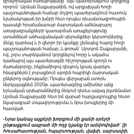
զինվորական ծառայությանը՝ այս պատերազմում կորցրեց
որդուն՝ Արման Զաքարյանին, ով արցախյան հողի
պաշտպանության համար մղվող պատերազմում հատուկ
նշանակության իր խմբի հետ որպես դեսանտագրոհային
դասակի հրամանատար մարտական ամենաբարդ
առաջադրանքների կատարման առաքելությունը
ստանձնած անհավանական սխրանքներ կերտողներից
մեկը դարձավ և ի վերջո իր կյանքը չխնայեց հայոց հողի
պաշտպանության համար, և թոռան՝ Արտյոմ Զաքարյանի,
ով, չորս տարեկանում կորցնելով հորը և ակամա
դառնալով այս պատերազմի հիշողության կրողն ու
ժառանգորդը, ինքնաձիգով դիպուկ կրակ վարելու
հնարքներն է յուրացնում արդեն հայրիկի մարտական
ընկերոջ օգնությամբ: Որպես վերջաբան ստորև
ներկայացնեմ 2020թ. պատերազմից ամիսներ անց
երևանյան սրճարաններից մեկում դեռևս ավագ լեյտենանտ
Արման Զաքարյանի հետ իմ վարած հարցազրույցից հետո
նկարագրած տպավորությունս և նրա խոսքերից մի
հատված.
-Նրա կանաչ աչքերի խորքում մի քանի օրերի
ընթացքում ապրած մի ողջ կյանք էր ամփոփված՝ լի
հուսահատության, հպարտության, վախի, սարսափի,