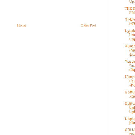
Up,
THE 
PR
ԴԻԱԿ
ԻՐ
Home
Older Post
Նշան
նո
սր
Գագի
(հ
ֆա
Պատմ
Ղա
մեր
Շնոր
մշ
«Ի
Աբով
.Հ
Եվրա
եր
կր
Ներկ
ին
ՀՈԼԱ
ԵՎ