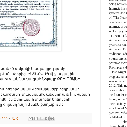
being activel
Internet: it i
systems and i
of "The Nethe
people and al
Internet. O
will keep you
all events, ta
Armenian com
goal is to con
Armenian Dia
traditional ed
youngsters an
promote forma
From press-d
ութան 40-ամյակի կապակցությամբ
"Dear Angel",
լ Վանաձորից` ԻՆՏԵՐԿԱՊ միջազգային
blog and an 
Նորայր ԶՈՒԼՈՅԱՆԻ
րպության նախագահ
was renamed 
2012. This n
արեգործական ձեռնարկների հեղինակ է,
organisation: 
 է արժանի տասնյակից անցնող այն հուշաքար-
the founder a
living in the
վել են Եվրոպայի տարբեր երկրների
their socially
ը Հոլանդիայի Ասսեն քաղաքում է:
as a United M
pictures, vide
published on 
ագիր
at
14:35
Take active
dissemination