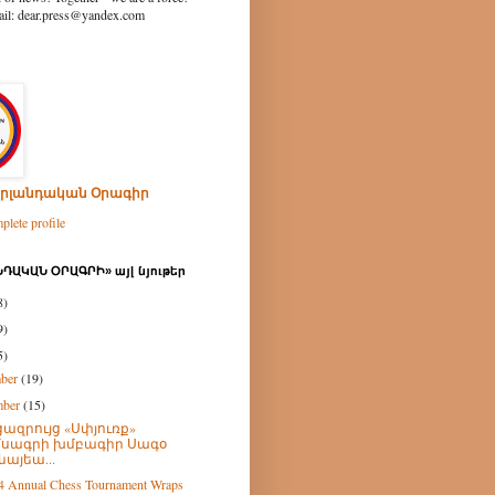
ear.press@yandex.com
րլանդական Օրագիր
lete profile
ԴԱԿԱՆ ՕՐԱԳՐԻ» այլ նյութեր
8)
9)
5)
mber
(19)
mber
(15)
ազրույց «Սփյուռք»
սագրի խմբագիր Սագօ
նայեա...
 Annual Chess Tournament Wraps