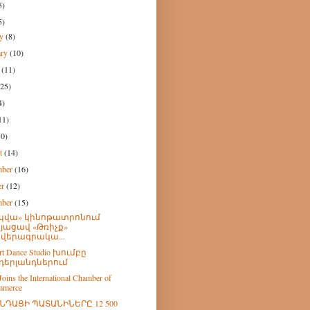
5)
5)
ry
(8)
ary
(10)
h
(11)
(25)
4)
11)
10)
st
(14)
mber
(16)
er
(12)
mber
(15)
կվա» կինոթատրոնում
յացավ «Թռիչք»
վերագրակա...
Art Dance Studio խումբը
դերլանդներում
oins the International Chamber of
mmerce
ՆԴԱՑԻ ՊԱՏԱՆԻՆԵՐԸ 12 500