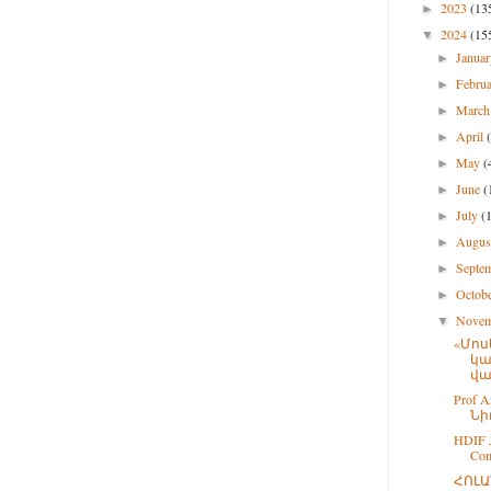
2023
(13
►
2024
(15
▼
Janua
►
Febru
►
Marc
►
April
►
May
(
►
June
(
►
July
(
►
Augu
►
Septe
►
Octob
►
Nove
▼
«Մոս
կա
վա
Prof 
Նի
HDIF J
Co
ՀՈԼԱ