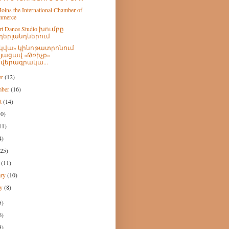
oins the International Chamber of
mmerce
Art Dance Studio խումբը
դերլանդներում
կվա» կինոթատրոնում
յացավ «Թռիչք»
վերագրակա...
er
(12)
mber
(16)
st
(14)
10)
11)
4)
(25)
h
(11)
ary
(10)
ry
(8)
5)
6)
3)