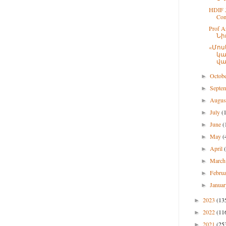
HDIF J
Co
Prof 
Նի
«Մոս
կա
վա
Octob
►
Septe
►
Augu
►
July
(
►
June
(
►
May
(
►
April
►
Marc
►
Febru
►
Janua
►
2023
(13
►
2022
(11
►
2021
(25
►