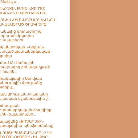
 Marking a...
DIACONIA FUND AND THE
OGRAMS IT IMPLEMENTED
ՈՆԻԱ ՀԻՄՆԱԴՐԱՄԸ ԵՎ ՆՐԱ
ԱԿԱՆԱՑՐԱԾ ԾՐԱԳՐԵՐԸ
ակալից գիտաժողով
ւիրուած Արցախի
բավայրերու...
կ Անտոնյան. «Արքան»
ատված կատակերգական
րսից)
ում են Լեռնային
րաբաղից բռնագաղթած
 հայրե...
հակալագիր Աբովյան
ակութային միութանը
նտերկ...
յան միության 40-ամյակը
այկական մշակութային շ...
միության
իտասարդական ծրագիրը
կին Հայաստանո...
այացվեց «ՔՈՉԱՐ 360°»
ստալացիա-պերֆորմանսը
ՆԴԱՑԻ ՊԱՏԱՆԻՆԵՐԸ 12 500
ՐՈ ՕԳՆՈՒԹՅՈՒՆ ԵՆ ԲԵՐ...