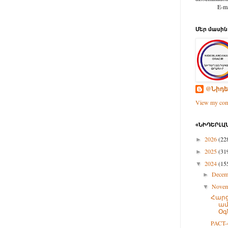
E-mail: d
Մեր մասին
@Նիդե
View my comp
«ՆԻԴԵՐԼԱՆ
2026
(22
►
2025
(31
►
2024
(15
▼
Dece
►
Nove
▼
Հարց
ամ
Օգ
PACT-4