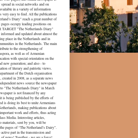
y spread in social networks and on
s available in a variety of information
s very easy to find. All the publications
rland’s Diary" reach a great number of
l pages occupy leading positions on
UR TARGET "The Netherlands Diary"
 informed and updated about almost the
king place in the Netherlands and in
munities in the Netherlands. The main
tribute to the strengthening of
spora, as well as of Armenian
ucation with special orientation on the
d new generation; and also - to
tion of literary and patriotic views.
epartment of the Dutch organisation
 created in 2008, as a separate news
independent news source the newspaper
to "The Netherlands Diary" in March
ewspaper is not financed by any
it is being published by the efforts of
nd is doing its best to unite Armenians
 Netherlands, making publications about
 important work and efforts, thus acting
ass Media. Interesting articles,
o materials, sent by you, will be
the pages of “The Netherland’s Dairy”.
 part in the transmission and
 of news! Together - we are a force!