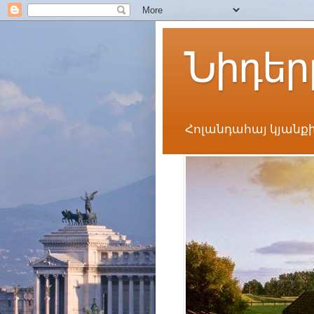
Նիդեր
Հոլանդահայ կյանքի