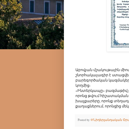
Աբովյան մշակութային մի
շնորհակալագիր է ստացվե
բարեգործական կազմակե
կողմից։
«Ինտերկապը» բազմաթիվ բ
որոնց թվում հիշատակման
խաչքարերը, որոնք տեղադր
քաղաքներում, որոնցից մեկ
Posted by
@Նիդերլանդական Օր