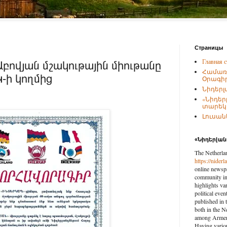
Страницы
Главная с
բովյան մշակութային միութանը
Համառ
-ի կողմից
Օրագիր
Նիդերլ
«Նիդեր
տարեկա
Լուսանկ
«Նիդերլա
The Netherla
https://nider
online newspa
community in 
highlights var
political eve
published in 
both in the N
among Armenia
Having vario