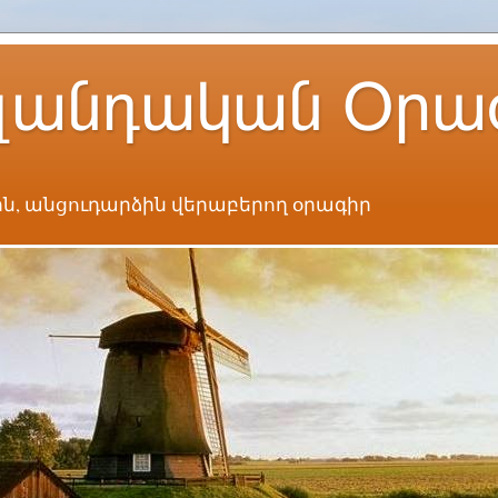
լանդական Օրա
ն, անցուդարձին վերաբերող օրագիր