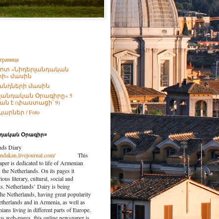
траница
ոտ «Նիդերլանդական
ի» մասին
անդների մասին
լանդական Օրագիրը» 5
ն է (փաստացի՝ 9)
արներ / Foto
նդական Օրագիր»
nds Diary
landakan.livejournal.com/
This
per is dedicated to life of Armenian
the Netherlands. On its pages it
ious literary, cultural, social and
nts. Netherlands’ Dairy is being
the Netherlands, having great popularity
etherlands and in Armenia, as well as
ns living in different parts of Europe.
us web-pages, this online newspaper is