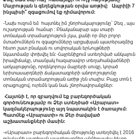
Մայրության և գեղեցկության օրվա առթիվ։ Ապրիլի 7
ինչպիսի՞ զգացումով եք դիմավորում։
-
Նախ ուզում եմ հայտնել իմ շնորհակալությունը` Ձեզ , այս
ուշադրության համար ։ Բնականաբար այս տարի
տոնական տրամադրություն չկա, քանի որ մեր բոլոր
մտածումներն ու զգացումները արցախյան պատերազմից
հետո շատ բնական ու սովորական երևույթների
նկատմամբ փոխվել են։ Հայրենիքում ստեղծված անկայուն
իրավիճակը, տասնյակ հազարավոր տեղահանվածների
առկայությունը, որդեկորույս մայրերի սուգը, կորած
երիտասարդների ճակատագրերի անորոշությունը
տոնական տրամադրության առիթ չեն տալիս։ Բայց տոն է
օրացույցով, ուրեմն կան նաև շնորհավորանքներ։
Հայտնի է, որ զբաղվում եք բարեգործական
գործունեությամբ ու Ձեր ստեղծած «Արարատ»
կազմակերպությունը այդ նպատակին է ծառայում։
Պատմեք «Արարատի» ու Ձեր ծավալած
աշխատանքների մասին։
-
«Արարատ» բարեգործական միությունը ստեղծվել է 2016
թվականի ապրիլյան պատերազմից անմիջապես հետո,