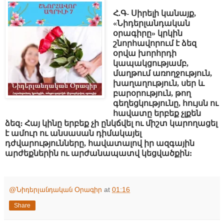
Հ.Գ- Սիրելի կանայք,
«Նիդերլանդական
օրագիրը» կրկին
շնորհավորում է ձեզ
օրվա խորհրդի
կապակցությամբ,
մաղթում առողջություն,
խաղաղություն, սեր և
բարօրություն, թող
գեղեցկությունը, հույսն ու
հավատը երբեք չլքեն
ձեզ։ Հայ կինը երբեք չի ընկճվել ու միշտ կարողացել
է ամուր ու անսասան դիմակայել
դժվարությունները, հավատալով իր ազգային
արժեքներին ու արժանապատվ կեցվածքին:
@Նիդերլանդական Օրագիր
at
01:16
Share