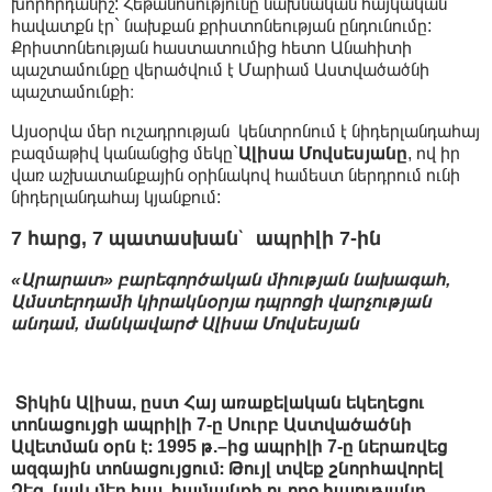
խորհրդանիշ: Հեթանոսությունը նախնական հայկական
հավատքն էր` նախքան քրիստոնեության ընդունումը:
Քրիստոնեության հաստատումից հետո Անահիտի
պաշտամունքը վերածվում է Մարիամ Աստվածածնի
պաշտամունքի։
Այսօրվա մեր ուշադրության կենտրոնում է նիդերլանդահայ
բազմաթիվ կանանցից մեկը`
Ալիսա Մովսեսյանը
, ով իր
վառ աշխատանքային օրինակով համեստ ներդրում ունի
նիդերլանդահայ կյանքում:
7 հարց, 7 պատասխան՝ ապրիլի 7-ին
«Արարատ» բարեգործական միության նախագահ,
Ամստերդամի կիրակնօրյա դպրոցի վարչության
անդամ, մանկավարժ Ալիսա Մովսեսյան
Տիկին Ալիսա, ըստ Հայ առաքելական եկեղեցու
տոնացույցի ապրիլի 7-ը Սուրբ Աստվածածնի
Ավետման օրն է։ 1995 թ.–ից ապրիլի 7-ը ներառվեց
ազգային տոնացույցում։ Թույլ տվեք շնորհավորել
Ձեզ, նաև մեր հայ համայնքի ու ողջ հայությանը