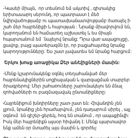
-Կասեի միայն, որ տեսնում եմ ակտիվ , գիտակից
երիտասարդ սերունդ, որ պատրաստ է մեծ
նվիրվածությամբ ու պատասխանատվությամբ ծառայել ի
շահ մեր հայրենիքի և հայության ։ Նրանք միավորվում են,
կարողանում են համատեղ աշխատել և ես միայն
հպարտանում եմ ՝նայելով նրանց։ Դրա վառ ապացույցը,
ցավոք, բայց պատերազմն էր, որ բացահայտեց նրանց
կարողությունները։ Ես շատ լավատես եմ նրանց հարցում։
Երկու խոսք առաջիկա Ձեր անելիքների մասին։
-Մենք կշարունակենք օգնել տեղահանված մեր
հայրենակիցներին սոցիալական և զարգացման տարբեր
ծրագրերով։ Մեր շահառուները շարունակելու են մնալ
զոհվածների ու բազմազավակ ընտանիքները։
Հայրենիքում խնդիրները շատ-շատ են։ Հիվանդին չեն
լքում, նրանից չեն հրաժարվում, չեն դադարում սիրել , այլ
օգնում են գիշեր-ցերեկ, հոգ են տանում , որ ապաքինվի։
Իսկ մեր հայրենիքն այսօր հիվանդ է։ Մենք պարտավոր
ենք ամեն օր մտածել այս մասին և գործել։