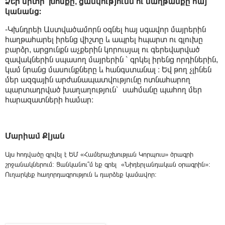
Ձեր սրտի խոսքը, ցանկությունն ու մաղթանքը հայ
կանանց։
-Կխնդրեի Աստվածամորն օգնել հայ սգավոր մայրերին
հաղթահարել իրենց վիշտը և ապրել հպարտ ու գլուխը
բարձր, արցունքն աչքերին կորուսյալ ու գերեվարված
զավակներին սպասող մայրերին ՝ գրկել իրենց որդիներին,
կամ նրանց մասունքները և հանգստանալ ։ Եվ թող չլինեն
մեր ազգային արժանապատվությունը ոտնահարող
պարտադրված խաղաղություն՝ սահմանը պահող մեր
հարազատների համար։
Մարիամ Քլյան
Այս հոդվածը գրվել է ԵՄ «Համերաշխության Կորպուս» ծրագրի
շրջանակներում: Ցանկանու՞մ եք գրել «Նիդերլանդական օրագրին»:
Ուղարկեք հաղորդագրություն և դարձեք կամավոր: