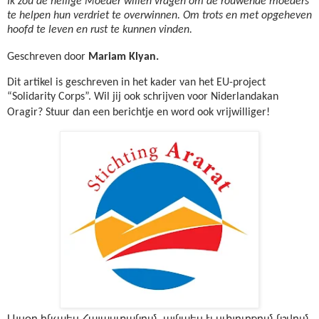
Ik zou de heilige Moeder willen vragen om de rouwende moeders
te helpen hun verdriet te overwinnen. Om trots en met opgeheven
hoofd te leven en rust te kunnen vinden.
Geschreven door
Mariam Klyan.
Dit artikel is geschreven in het kader van het EU-project
“Solidarity Corps”. Wil jij ook schrijven voor Niderlandakan
Oragir? Stuur dan een berichtje en word ook vrijwilliger!
Այսօր ինչպես Հայաստանում, այնպես էլ սփյուռքում նշվում