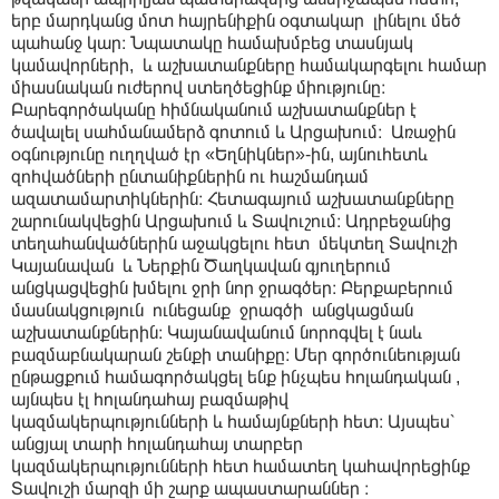
երբ մարդկանց մոտ հայրենիքին օգտակար լինելու մեծ
պահանջ կար։ Նպատակը համախմբեց տասնյակ
կամավորների, և աշխատանքները համակարգելու համար
միասնական ուժերով ստեղծեցինք միությունը։
Բարեգործականը հիմնականում աշխատանքներ է
ծավալել սահմանամերձ գոտում և Արցախում։ Առաջին
օգնությունը ուղղված էր «Եղնիկներ»-ին, այնուհետև
զոհվածների ընտանիքներին ու հաշմանդամ
ազատամարտիկներին։ Հետագայում աշխատանքները
շարունակվեցին Արցախում և Տավուշում։ Ադրբեջանից
տեղահանվածներին աջակցելու հետ մեկտեղ Տավուշի
Կայանավան և Ներքին Ծաղկավան գյուղերում
անցկացվեցին խմելու ջրի նոր ջրագծեր։ Բերքաբերում
մասնակցություն ունեցանք ջրագծի անցկացման
աշխատանքներին։ Կայանավանում նորոգվել է նաև
բազմաբնակարան շենքի տանիքը։ Մեր գործունեության
ընթացքում համագործակցել ենք ինչպես հոլանդական ,
այնպես էլ հոլանդահայ բազմաթիվ
կազմակերպությունների և համայնքների հետ։ Այսպես՝
անցյալ տարի հոլանդահայ տարբեր
կազմակերպությունների հետ համատեղ կահավորեցինք
Տավուշի մարզի մի շարք ապաստարաններ ։