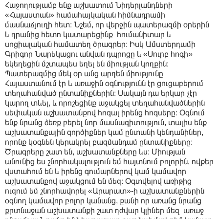
Հաջողությամբ ենք աշխատում Նիդերլանդների
«Հայաստան» համահայկական հիմնադրամի
մասնաճյուղի հետ։ Նշեմ, որ վերջին պատերազմի օրերին
և դրանից հետո կատարեցինք հումանիտար և
սոցիալական համատեղ ծրագրեր։ Իսկ Ամստերդամի
Գրիգոր Նարեկացու անվան դպրոցը և «Սուրբ հոգի»
եկեղեցին մշտապես եղել են միության կողքին։
Պատերազմից մեկ օր անց արդեն միությունը
Հայաստանում էր և առաջին օգնությունն էր ցուցաբերում
տեղահանված ընտանիքներին։ Սակայն դա երկար չէր
կարող տևել, և որոշեցինք աջակցել տեղահանվածներին
սեփական աշխատանքով հոգալ իրենց հոգսերը։ Օգնում
ենք նրանց ձեռք բերել նոր մասնագիտություն, տալիս ենք
աշխատանքային գործիքներ կամ ընտանի կենդանիներ,
որոնք կօգնեն կերակրել բազմանդամ ընտանիքները։
Ծրագրերը շատ են, աշխատանքները ևս։ Միության
անունից ես շնորհակալություն եմ հայտնում բոլորին, ովքեր
վստահում են և իրենց գումարներով կամ կամավոր
աշխատանքով աջակցում են մեզ։ Օգտվելով առիթից
ուզում եմ շնորհավորել «Արարատ»-ի աշխատանքներին
օգնող կամավոր բոլոր կանանց, քանի որ առանց նրանց
քրտնաջան աշխատանքի շատ դժվար կլիներ մեզ առաջ