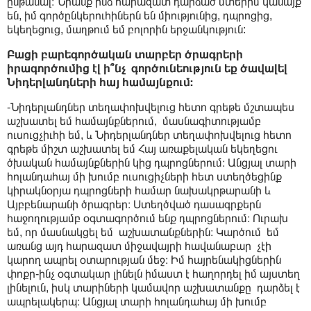
ընթանալ։ Նրանք ինձ հարազատ դարձած մտերիմ կանայք
են, իմ գործընկերուհիներն են միությունից, դպրոցից,
եկեղեցուց, մաղթում եմ բոլորին երջանկություն:
Բացի բարեգործական տարբեր ծրագրերի
իրագործումից էլ ի՞նչ գործունեություն եք ծավալել
Նիդերլանդների հայ համայնքում։
-
Նիդերլանդներ տեղափոխվելուց հետո գրեթե մշտապես
աշխատել եմ համայնքներում, մասնագիտությամբ
ուսուցչիւհի եմ, և Նիդերլանդներ տեղափոխվելուց հետո
գրեթե միշտ աշխատել եմ Հայ առաքելական եկեղեցու
ծխական համայնքներին կից դպրոցներում։ Անցյալ տարի
հոլանդահայ մի խումբ ուսուցիչների հետ ստեղծեցինք
կիրակնօրյա դպրոցների համար նախակրթարանի և
Այբբենարանի ծրագրեր։ Ստեղծված դասագրքերն
հաջողությամբ օգտագործում ենք դպրոցներում։ Ուրախ
եմ, որ մասնակցել եմ աշխատանքներին։ Կարծում եմ
առանց այդ հարազատ միջավայրի հավանաբար չէի
կարող ապրել օտարության մեջ։ Իմ հայրենակիցներին
փոքր-ինչ օգտակար լինելն իմաստ է հաղորդել իմ այստեղ
լինելուն, իսկ տարիների կամավոր աշխատանքը դարձել է
ապրելակերպ։ Անցյալ տարի հոլանդահայ մի խումբ