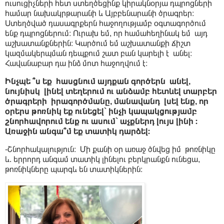
ուսուցիչների հետ ստեղծեցինք կիրակնօրյա դպրոցների
համար նախակրթարանի և Այբբենարանի ծրագրեր։
Ստեղծված դասագրքերն հաջողությամբ օգտագործում
ենք դպրոցներում։ Ուրախ եմ, որ համահեղինակ եմ այդ
աշխատանքներին։ Կարծում եմ աշխատանքի ճիշտ
կազմակերպման դեպքում շատ բան կարելի է անել։
Հավանաբար դա ինձ մոտ հաջողվում է։
Ինչպե ՞ս եք հասցնում այդքան գործերն անել,
նույնիսկ լինել տեղերում ու անձամբ հետևել տարբեր
ծրագրերի իրագործմանը, մանավանդ լսել ենք, որ
օրերս թոռնիկ եք ունեցել` ինչի կապակցությամբ
շնորհավորում ենք ու ասում` աչքներդ լույս լինի ։
Առաջին անգա՞մ եք տատիկ դարձել։
-Շնորհակալություն։ Մի քանի օր առաջ ծնվեց իմ թոռնիկը
և. երրորդ անգամ տատիկ լինելու բերկրանքն ունեցա,
թոռնիկները պարգև են տատիկներին։