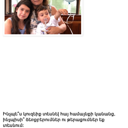
Ինչպե՞ս կուզեիք տեսնել հայ համայնքի կանանց,
ինչպիսի՞ ձեռքբերումներ ու թերացումներ եք
տեսնում։