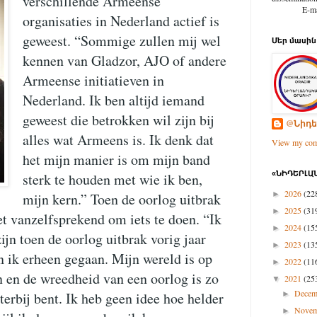
verschillende Armeense
E-mail: d
organisaties in Nederland actief is
geweest. “Sommige zullen mij wel
Մեր մասին
kennen van Gladzor, AJO of andere
Armeense initiatieven in
Nederland. Ik ben altijd iemand
geweest die betrokken wil zijn bij
@Նիդե
alles wat Armeens is. Ik denk dat
View my comp
het mijn manier is om mijn band
«ՆԻԴԵՐԼԱՆ
sterk te houden met wie ik ben,
2026
(22
►
mijn kern.” Toen de oorlog uitbrak
2025
(31
►
et vanzelfsprekend om iets te doen. “Ik
2024
(15
►
ijn toen de oorlog uitbrak vorig jaar
2023
(13
►
 ik erheen gegaan. Mijn wereld is op
2022
(11
►
n en de wreedheid van een oorlog is zo
2021
(25
▼
Dece
►
terbij bent. Ik heb geen idee hoe helder
Nove
►