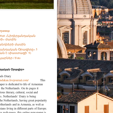
траница
ոտ «Նիդերլանդական
ի» մասին
անդների մասին
լանդական Օրագիրը» 5
ն է (փաստացի՝ 9)
արներ / Foto
նդական Օրագիր»
nds Diary
landakan.livejournal.com/
This
per is dedicated to life of Armenian
the Netherlands. On its pages it
ious literary, cultural, social and
nts. Netherlands’ Dairy is being
the Netherlands, having great popularity
etherlands and in Armenia, as well as
ns living in different parts of Europe.
us web-pages, this online newspaper is