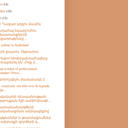
er
(14)
mber
(10)
st
(12)
բ Ղազար կղզու մասին
նդահայ նկարչուհու
խատանքների
ւցադությունը ...
 cultuur in Nederland
երի լրատու. Օգոստոս
00 եվրո նիդերլանդահայերը
իրաբերել են «Ողջ մ...
at worden of professioneel
maaier? Perso...
նորոշվելու ժամանակն է
s Aznavour: een film over de legende
ijn...
 թվականի դեսպանության
յսբուքյան էջի ամփոփագի...
ուստանախագծերի
ականացման ակնկալիքով
ւթյուններ և թարմացումներ
 սփյուռքի գործերի գ...