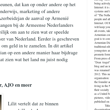
eunen, dat kan op onder andere op het
being activel
Internet: it i
onderwijs, marketing of andere
systems and i
of "The Nethe
Azerbeidzjan de aanval op Armenië
people and al
Internet. O
rlangen bij de Armeense Nederlanders
will keep you
lijk om aan te zien wat er speelde
all events, ta
Armenian com
ver van Nederland. Eerder is geschreven
goal is to con
Armenian Dia
 om geld in te zamelen. In dit artikel
traditional ed
youngsters an
elian op een andere manier haar bijdrage
promote forma
at zien wat het land nu juist nodig
From press-d
"Dear Angel",
blog and an 
was renamed 
2012. This n
organisation: 
the founder a
r, AJO en meer
living in the
their socially
as a United M
pictures, vide
published on 
Lilit vertelt dat ze binnen
Take active
dissemination