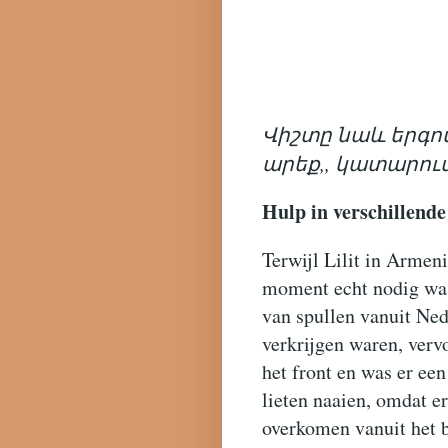
Վիշտը նաև երգով
արեք,, կատարում
Hulp in verschillend
Terwijl Lilit in Armeni
moment echt nodig wa
van spullen vanuit Ned
verkrijgen waren, ver
het front en was er ee
lieten naaien, omdat er
overkomen vanuit het 