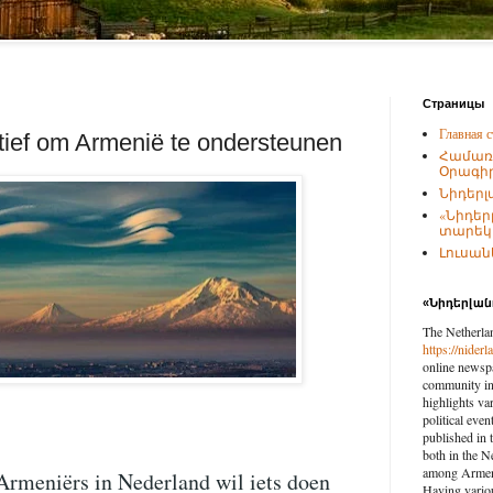
Страницы
Главная с
atief om Armenië te ondersteunen
Համառ
Օրագիր
Նիդերլ
«Նիդեր
տարեկա
Լուսանկ
«Նիդերլա
The Netherla
https://nider
online newspa
community in 
highlights var
political eve
published in 
both in the N
among Armenia
Armeniërs in Nederland wil iets doen
Having vario