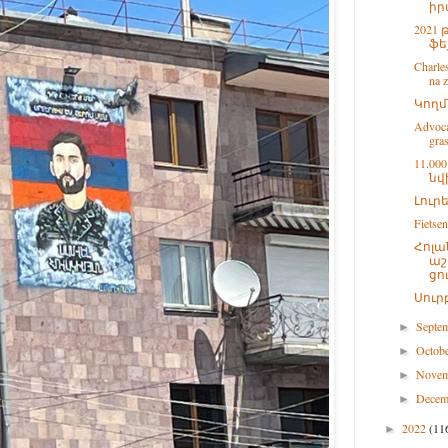
իր
2021
ֆե
Charle
na z
Կողմ
Advoca
gras
11.0
նվ
Լուր
Fietsen
Հոլա
աշ
ցո
Սուր
Septe
►
Octob
►
Nove
►
Dece
►
2022
(11
►