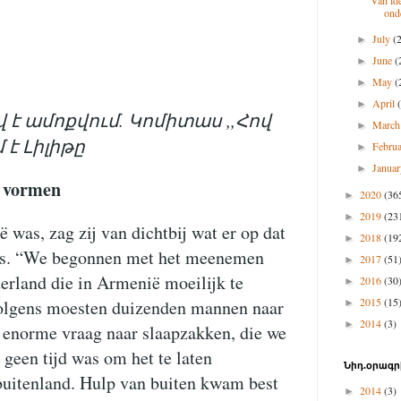
Van ide
ond
July
(
►
June
(
►
May
(
►
April
►
 է ամոքվում. Կոմիտաս ,,Հով
Marc
►
 է Լիլիթը
Febru
►
Janua
►
e vormen
2020
(36
►
2019
(23
►
ë was, zag zij van dichtbij wat er op dat
2018
(19
►
s. “We begonnen met het meenemen
2017
(51
►
erland die in Armenië moeilijk te
2016
(30
►
2015
(15
volgens moesten duizenden mannen naar
►
2014
(3)
►
n enorme vraag naar slaapzakken, die we
 geen tijd was om het te laten
Նիդ.օրագր
buitenland. Hulp van buiten kwam best
2014
(3)
►