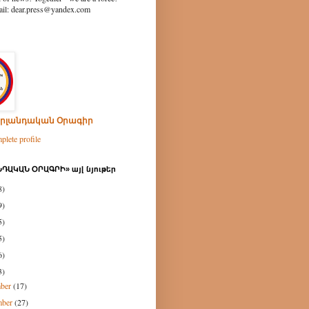
ear.press@yandex.com
րլանդական Օրագիր
lete profile
ԴԱԿԱՆ ՕՐԱԳՐԻ» այլ նյութեր
8)
9)
5)
5)
6)
3)
mber
(17)
mber
(27)