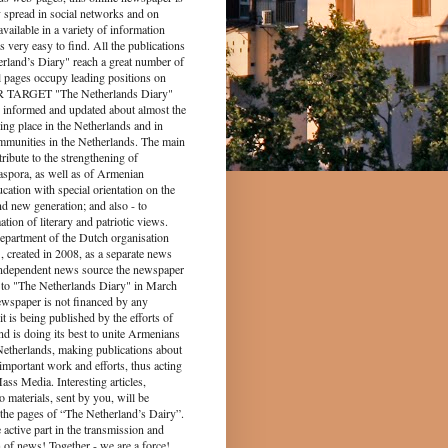
y spread in social networks and on
s available in a variety of information
s very easy to find. All the publications
rland’s Diary" reach a great number of
l pages occupy leading positions on
UR TARGET "The Netherlands Diary"
 informed and updated about almost the
king place in the Netherlands and in
munities in the Netherlands. The main
tribute to the strengthening of
spora, as well as of Armenian
ucation with special orientation on the
d new generation; and also - to
tion of literary and patriotic views.
epartment of the Dutch organisation
 created in 2008, as a separate news
independent news source the newspaper
to "The Netherlands Diary" in March
ewspaper is not financed by any
it is being published by the efforts of
nd is doing its best to unite Armenians
 Netherlands, making publications about
 important work and efforts, thus acting
ass Media. Interesting articles,
o materials, sent by you, will be
the pages of “The Netherland’s Dairy”.
 part in the transmission and
 of news! Together - we are a force!