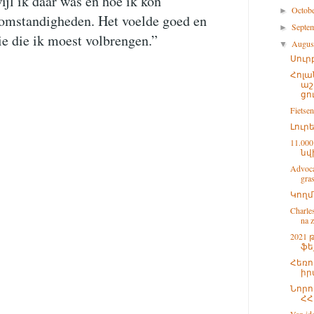
ijl ik daar was en hoe ik kon
Octob
►
 omstandigheden. Het voelde goed en
Septe
►
ie die ik moest volbrengen.”
Augu
▼
Սուր
Հոլա
աշ
ցո
Fietsen
Լուր
11.0
նվ
Advoca
gras
Կողմ
Charle
na z
2021
ֆե
Հեռ
իր
Նորո
ՀՀ