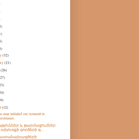
)
)
)
2)
1)
5)
3)
ry
(32)
ary
(21)
h
(26)
(27)
23)
24)
20)
st
(12)
e naar initiatief om Armenië te
ersteunen
ւթյուններ և թարմացումներ
 սփյուռքի գործերի գ...
ուստանախագծերի