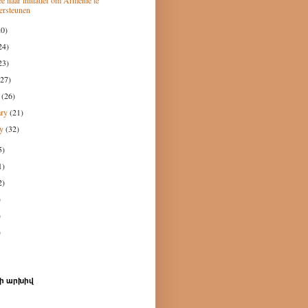
e naar initiatief om Armenië te
ersteunen
20)
24)
23)
(27)
h
(26)
ary
(21)
ry
(32)
5)
1)
2)
)
)
)
ի արխիվ