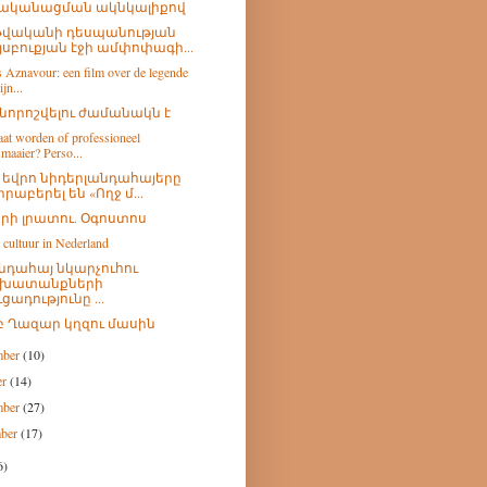
ականացման ակնկալիքով
 թվականի դեսպանության
յսբուքյան էջի ամփոփագի...
s Aznavour: een film over de legende
ijn...
նորոշվելու ժամանակն է
at worden of professioneel
maaier? Perso...
00 եվրո նիդերլանդահայերը
իրաբերել են «Ողջ մ...
երի լրատու. Օգոստոս
 cultuur in Nederland
նդահայ նկարչուհու
խատանքների
ւցադությունը ...
բ Ղազար կղզու մասին
mber
(10)
er
(14)
mber
(27)
mber
(17)
6)