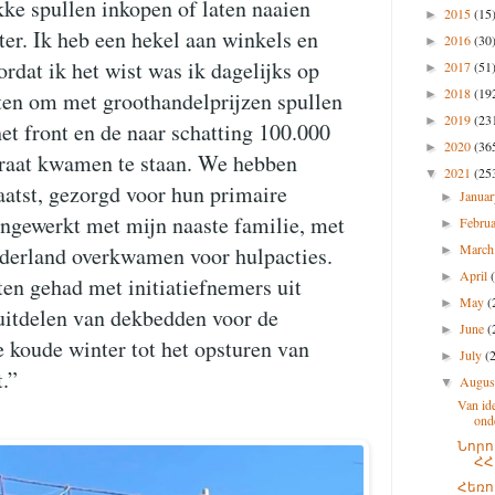
kke spullen inkopen of laten naaien
2015
(15
►
ter. Ik heb een hekel aan winkels en
2016
(30
►
rdat ik het wist was ik dagelijks op
2017
(51
►
2018
(19
►
en om met groothandelprijzen spullen
2019
(23
►
et front en de naar schatting 100.000
2020
(36
►
traat kwamen te staan. We hebben
2021
(25
▼
atst, gezorgd voor hun primaire
Janua
►
ngewerkt met mijn naaste familie, met
Febru
►
Marc
ederland overkwamen voor hulpacties.
►
April
►
ten gehad met initiatiefnemers uit
May
(
►
uitdelen van dekbedden voor de
June
(
►
e koude winter tot het opsturen van
July
(
►
t.”
Augu
▼
Van ide
ond
Նորո
ՀՀ
Հեռ