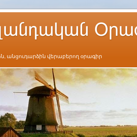
լանդական Օրա
ն, անցուդարձին վերաբերող օրագիր