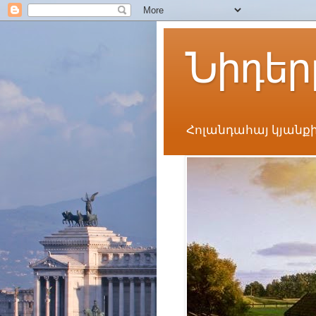
Նիդեր
Հոլանդահայ կյանքի