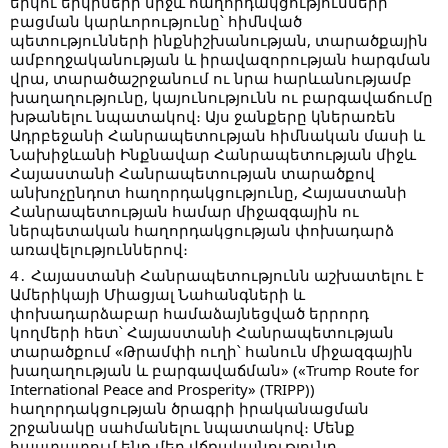
երկու երկրների միջև հաղորդակցությունների
բացման կարևորությունը՝ հիմնված
պետությունների ինքնիշխանության, տարածքային
ամբողջականության և իրավազորության հարգման
վրա, տարածաշրջանում ու նրա հարևանությամբ
խաղաղությունը, կայունությունն ու բարգավաճումը
խթանելու նպատակով։ Այս ջանքերը կներառեն
Ադրբեջանի Հանրապետության հիմնական մասի և
Նախիջևանի Ինքնավար Հանրապետության միջև
Հայաստանի Հանրապետության տարածքով
անխոչընդոտ հաղորդակցությունը, Հայաստանի
Հանրապետության համար միջազգային ու
ներպետական հաղորդակցության փոխադարձ
առավելություններով։
4․ Հայաստանի Հանրապետությունն աշխատելու է
Ամերիկայի Միացյալ Նահանգների և
փոխադարձաբար համաձայնեցված երրորդ
կողմերի հետ՝ Հայաստանի Հանրապետության
տարածքում «Թրամփի ուղի՝ հանուն միջազգային
խաղաղության և բարգավաճման» («Trump Route for
International Peace and Prosperity» (TRIPP))
հաղորդակցության ծրագրի իրականացման
շրջանակը սահմանելու նպատակով։ Մենք
հաստատում ենք մեր վճռականությունը