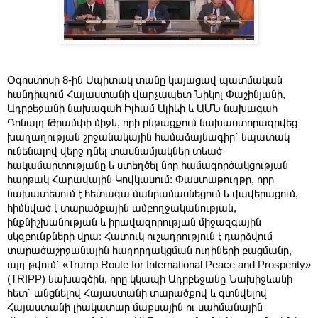
Օգոստոսի 8-ին Սպիտակ տանը կայացավ պատմական
հանդիպում Հայաստանի վարչապետ Նիկոլ Փաշինյանի,
Ադրբեջանի նախագահ Իլհամ Ալիևի և ԱՄՆ նախագահ
Դոնալդ Թրամփի միջև, որի ընթացքում նախաստորագրվեց
խաղաղության շրջանակային համաձայնագիր՝ նպատակ
ունենալով վերջ դնել տասնամյակներ տևած
հակամարտությանը և ստեղծել նոր համագործակցության
հարթակ Հարավային Կովկասում։ Փաստաթուղթը, որը
նախատեսում է հետագա մանրամասնեցում և վավերացում,
հիմնված է տարածքային ամբողջականության,
ինքնիշխանության և իրավազորության միջազգային
սկզբունքների վրա։ Հատուկ ուշադրություն է դարձվում
տարածաշրջանային հաղորդակցման ուղիների բացմանը,
այդ թվում՝ «Trump Route for International Peace and Prosperity»
(TRIPP) նախագծին, որը կկապի Ադրբեջանը Նախիջևանի
հետ՝ անցնելով Հայաստանի տարածքով և գտնվելով
Հայաստանի լիակատար մաքսային ու սահմանային