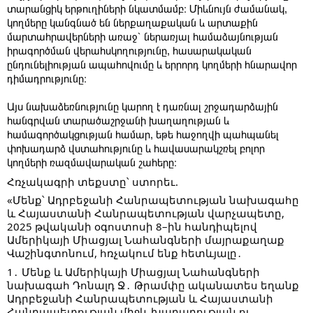
տարանցիկ երթուղիների նկատմամբ։ Միևնույն ժամանակ,
կողմերը կանգնած են ներքաղաքական և արտաքին
մարտահրավերների առաջ՝ ներառյալ համաձայնության
իրագործման վերահսկողությունը, հասարակական
ընդունելիության ապահովումը և երրորդ կողմերի հնարավոր
դիմադրությունը։
Այս նախաձեռնությունը կարող է դառնալ շրջադարձային
հանգրվան տարածաշրջանի խաղաղության և
համագործակցության համար, եթե հաջողվի պահպանել
փոխադարձ վստահությունը և հավասարակշռել բոլոր
կողմերի ռազմավարական շահերը։
Հռչակագրի տեքստը՝ ստորեւ.
«Մենք՝ Ադրբեջանի Հանրապետության նախագահը
և Հայաստանի Հանրապետության վարչապետը,
2025 թվականի օգոստոսի 8–ին հանդիպելով
Ամերիկայի Միացյալ Նահանգների մայրաքաղաք
Վաշինգտոնում, հռչակում ենք հետևյալը․
1․ Մենք և Ամերիկայի Միացյալ Նահանգների
նախագահ Դոնալդ Ջ․ Թրամփը ականատես եղանք
Ադրբեջանի Հանրապետության և Հայաստանի
Հանրապետության միջև խաղաղության ու