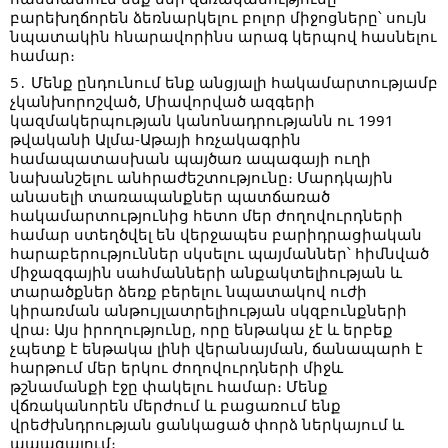
բարեխղճորեն ձեռնարկելու բոլոր միջոցները՝ սույն
նպատակին հնարավորինս արագ կերպով հասնելու
համար։
5․ Մենք ընդունում ենք անցյալի հակամարտությամբ
չկանխորոշված, Միավորված ազգերի
կազմակերպության կանոնադրությանն ու 1991
թվականի Ալմա-Աթայի հռչակագրին
համապատասխան պայծառ ապագայի ուղի
նախանշելու անհրաժեշտությունը։ Մարդկային
անասելի տառապանքներ պատճառած
հակամարտությունից հետո մեր ժողովուրդների
համար ստեղծվել են վերջապես բարիդրացիական
հարաբերություններ սկսելու պայմաններ՝ հիմնված
միջազգային սահմանների անքակտելիության և
տարածքներ ձեռք բերելու նպատակով ուժի
կիրառման անթույլատրելիության սկզբունքների
վրա։ Այս իրողությունը, որը ենթակա չէ և երբեք
չպետք է ենթակա լինի վերանայման, ճանապարհ է
հարթում մեր երկու ժողովուրդների միջև
թշնամանքի էջը փակելու համար։ Մենք
վճռականորեն մերժում և բացառում ենք
վրեժխնդրության ցանկացած փորձ ներկայում և
ապագայում։