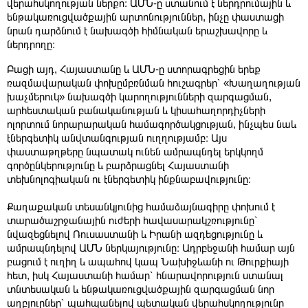
վերահսկողության ներքո։ ԱՄՆ-ը ստանում է ներդրումային և
ենթակառուցվածքային արտոնություններ, ինչը փաստացի
նրան դարձնում է նախագծի հիմնական երաշխավորը և
ներդրողը։
Բացի այդ, Հայաստանը և ԱՄՆ-ը ստորագրեցին երեք
ռազմավարական փոխըմբռնման հուշագրեր՝ «Խաղաղության
խաչմերուկ» նախագծի կարողությունների զարգացման,
արհեստական բանականության և կիսահաղորդիչների
ոլորտում նորարարական համագործակցության, ինչպես նաև
էներգետիկ անվտանգության ուղղությամբ։ Այս
փաստաթղթերը նպատակ ունեն ամրապնդել երկկողմ
գործընկերությունը և բարձրացնել Հայաստանի
տեխնոլոգիական ու էներգետիկ ինքնաբավությունը։
Քաղաքական տեսանկյունից համաձայնագիրը փոխում է
տարածաշրջանային ուժերի հավասարակշռությունը՝
նվազեցնելով Ռուսաստանի և Իրանի ազդեցությունը և
ամրապնդելով ԱՄՆ ներկայությունը։ Ադրբեջանի համար այն
բացում է ուղիղ և ապահով կապ Նախիջևանի ու Թուրքիայի
հետ, իսկ Հայաստանի համար՝ հնարավորություն ստանալ
տնտեսական և ենթակառուցվածքային զարգացման նոր
աղբյուրներ՝ պահպանելով պետական վերահսկողությունը