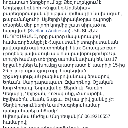
հոգատար
ձեռքերում եք: Ձեզ ուղեկցում է
Նիդերլանդների «Հոլլանդ-Արմենիա»
բարեգործական միության հիմնադիր նախագահ,
թարգմանչուհի, Ալմելոյի կիրակնօրյա դպրոցի
տնօրեն, մեր բոլորի կողմից շատ սիրված ու
հարգված (
Svetlana Andresian
) ՍՎԵՏԼԱՆԱ
ԱՆԴՐԵՍՅԱՆԸ, որը բարձր մակարդակով
համագործակցել է Հայաստանի տուրիստական
լավագույն օպերատորների հետ: Շտապեք բաց
չթողենել լավագույն այս հնարավորությունը: Այս
տուրի համար տեղերը սահմանափակ են, ևս 17
երջանիկներ և խումբը պատրաստ է` ապրիլի 15-ից
26-ը, յուրաքանչյուր օրը հագեցված է
շրջագայության բազմաբովանդակ ծրագրով:
Երևան, Սարդարապատ, Զվարթնոց, Օշական,
Խոր Վիրապ, Նորավանք, Ջերմուկ, Գառնի,
Գեղարդ, Դիլիջան, Գոշավանք, Հաղարծին,
Էջմիածին, Սևան, Տաթև...Եվ սա լրիվ ցանկը չէ:
Տեղեկությունների և ամրագրելու համար
զանգահարել անձամբ՝
Սվետլանա Անժելա Անդրեսյանին՝ 0619216557
համարով:
Կարող եք պայմանավորվել նաև այլ