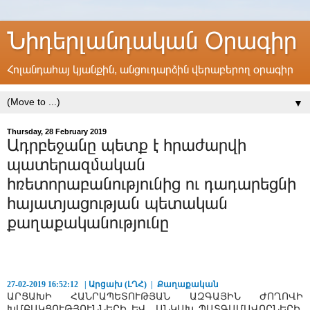
Նիդերլանդական Օրագիր
Հոլանդահայ կյանքին, անցուդարձին վերաբերող օրագիր
▼
Thursday, 28 February 2019
Ադրբեջանը պետք է հրաժարվի
պատերազմական
հռետորաբանությունից ու դադարեցնի
հայատյացության պետական
քաղաքականությունը
27-02-2019 16:52:12 | Արցախ (ԼՂՀ) | Քաղաքական
ԱՐՑԱԽԻ ՀԱՆՐԱՊԵՏՈՒԹՅԱՆ ԱԶԳԱՅԻՆ ԺՈՂՈՎԻ
ԽՄԲԱԿՑՈՒԹՅՈՒՆՆԵՐԻ ԵՎ ԱՆԿԱԽ ՊԱՏԳԱՄԱՎՈՐՆԵՐԻ