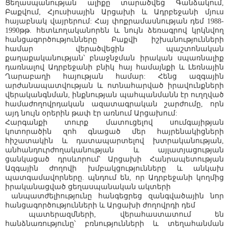
Ցեղասպանության ալիքը տարածվեց Գանձակում,
Բաքվում, Հյուսիսային Արցախի և Ադրբեջանի մյուս
հայաբնակ վայրերում: Հայ փոքրամասնության դեմ 1988-
1990թթ. հետևողականորեն և նույն ձեռագրով կրկնվող
հանցագործությունները Բաքվի իշխանությունների
համար վերածվեցին պաշտոնական
քաղաքականության՝ բնաջնջման իրական սպառնալիք
դառնալով Ադրբեջանի բնիկ հայ համայնքի և Լեռնային
Ղարաբաղի հայության համար: Հենց ազգային
արժանապատվության և ոտնահարված իրավունքների
վերականգնման, ինքնության պահպանմանն էր ուղղված
համաժողովրդական ազատագրական շարժումը, որն
այդ նույն օրերին թափ էր առնում Արցախում:
Հարգանքի տուրք մատուցելով սումգայիթյան
կոտորածին զոհ գնացած մեր հայրենակիցների
հիշատակին և դատապարտելով խտրականության,
անհանդուրժողականության և այլատյացության
ցանկացած դրսևորում՝ Արցախի Հանրապետության
Ազգային ժողովի խմբակցությունները և անկախ
պատգամավորները. պնդում են, որ Ադրբեջանի կողմից
իրականացված ցեղասպանական ակտերի
անպատժելիությունը հանգեցրեց զանգվածային նոր
հանցագործությունների և Արցախի ժողովրդի դեմ
պատերազմների, վերահաստատում են
հանձնառությունը՝ բռնությունների և տեղահանման