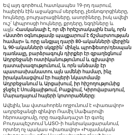
Եվ այդ գործում, հատկապես 19-րդ դարում,
հայերին էին աջակցում սերբերը, չեռնոգորցիները,
հույները, բուլղարացիները, ասորիները, իսկ ավելի
ուշ՝ կիպրոսցի հույները, քրդերը, եզդիները և
այլն:
Հասկանալի է, որ մի հրեշտակային էակ, որն
«Աստծո օգնությամբ պայքարում է ճշմարտության
համար» և որը անցյալ դարի 80-ականների վերջին
և 90-ականների սկզբին՝ մինչև պրոֆեսոր/դեսպան
դառնալը, բարձրագույն դիրքեր էր զբաղեցնում
Ադրբեջանի ոստիկանությունում և գլխավոր
դատախազությունում, և որն անձամբ էր
պատասխանատու այն ամենի համար, ինչ
իրականացվում էր հայերի նկատմամբ
Ադրբեջանում և Արցախում, իր հիշողությունից
ջնջել է Սումգայիթում, Բաքվում, Կիրովաբադում,
Մարաղայում հայերի կոտորածները:
Ավելին, նա վստահորեն ողջունում է «փառավոր»
ադրբեջանցի զինվոր Ռամիլ Սաֆարովի
հերոսացումը, որը ռազմադաշտ էր գտել
Բուդապեշտում ՆԱՏՕ-ի հանրակացարանում,
որտեղ ոչ պակաս «փառավոր» «Իսլամական