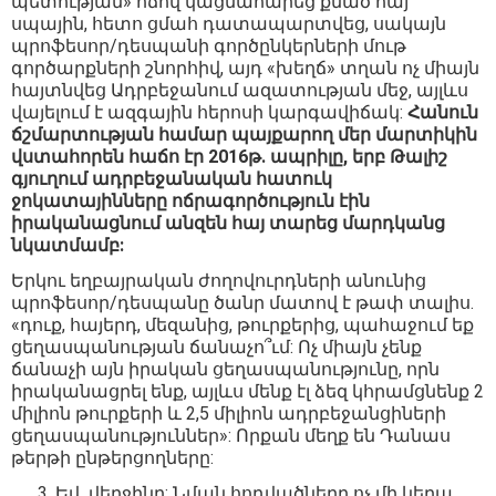
պետության» ոճով կացնահարեց քնած հայ
սպային, հետո ցմահ դատապարտվեց, սակայն
պրոֆեսոր/դեսպանի գործընկերների մութ
գործարքների շնորհիվ, այդ «խեղճ» տղան ոչ միայն
հայտնվեց Ադրբեջանում ազատության մեջ, այլևս
վայելում է ազգային հերոսի կարգավիճակ:
Հանուն
ճշմարտության համար պայքարող մեր մարտիկին
վստահորեն հաճո էր 2016թ. ապրիլը, երբ Թալիշ
գյուղում ադրբեջանական հատուկ
ջոկատայինները ոճրագործություն էին
իրականացնում անզեն հայ տարեց մարդկանց
նկատմամբ:
Երկու եղբայրական ժողովուրդների անունից
պրոֆեսոր/դեսպանը ծանր մատով է թափ տալիս.
«դուք, հայերդ, մեզանից, թուրքերից, պահաջում եք
ցեղասպանության ճանաչո՞ւմ: Ոչ միայն չենք
ճանաչի այն իրական ցեղասպանությունը, որն
իրականացրել ենք, այլևս մենք էլ ձեզ կհրամցնենք 2
միլիոն թուրքերի և 2,5 միլիոն ադրբեջանցիների
ցեղասպանություններ»: Որքան մեղք են Դանաս
թերթի ընթերցողները:
Եվ վերջինը: Նման հոդվածները ոչ մի կերպ