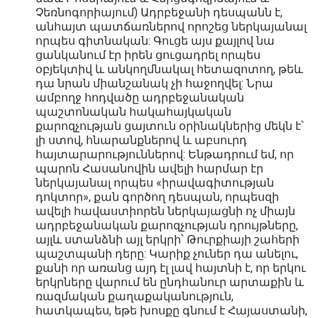
Չեռնոգորիայում) Ադրբեջանի դեսպանն է,
անհայտ պատճառներով որոշեց ներկայանալ
որպես գիտնական: Գուցե այս քայլով նա
ցանկանում էր իրեն ցուցադրել որպես
օբյեկտիվ և անկողմնակալ հետազոտող, թեև
դա նրան միանշանակ չի հաջողվել: Նրա
ամբողջ հոդվածը ադրբեջանական
պաշտոնական հակահայկական
քարոզչության ցայտուն օրինակներից մեկն է՝
լի ստով, հնարանքներով և աբսուրդ
հայտարարություններով: Ենթադրում եմ, որ
պարոն Հասանովին ավելի հարմար էր
ներկայանալ որպես «իրավագիտության
դոկտոր», քան գործող դեսպան, որպեսզի
ավելի հավաստիորեն ներկայացնի ոչ միայն
ադրբեջանական քարոզչության դրույթները,
այլև ստանձնի այլ երկրի՝ Թուրքիայի շահերի
պաշտպանի դերը: Կարիք չուներ դա անելու,
քանի որ առանց այդ էլ լավ հայտնի է, որ երկու
երկրները վարում են ընդհանուր արտաքին և
ռազմական քաղաքականություն,
հատկապես, եթե խոսքը գնում է Հայաստանի,