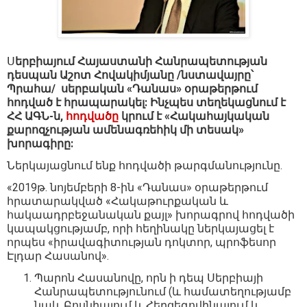
Ս
երբիայում Հայաստանի Հանրապետության
դեսպան Աշոտ Հովակիմյանը /նստավայրը՝
Պրահա/ սերբական «Դանաս» օրաթերթում
հոդված է հրապարակել: Ինչպես տեղեկացնում է
ՀՀ ԱԳՆ-ն,
հոդվածը
կրում է «Հակահայկական
քարոզչության ամենագռեհիկ մի տեսակ»
խորագիրը:
Ներկայացնում ենք հոդվածի թարգմանությունը.
«2019թ․ նոյեմբերի 8-ին «Դանաս» օրաթերթում
հրատարակված «Հակաթուրքական և
հակաադրբեջանական քայլ» խորագրով հոդվածի
կապակցությամբ, որի հեղինակը ներկայացել է
որպես «իրավագիտության դոկտոր, պրոֆեսոր
Էլդար Հասանով».
Պարոն Հասանովը, որն ի դեպ Սերբիայի
Հանրապետությունում (և համատեղությամբ
նաև Բոսնիայում և Հերցեգովինայում և