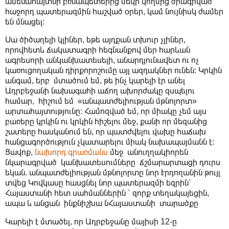
ամենահայտնի բռնապետերից մեկի կողմից ծրագրված
հաջորդ պատերազմին հաշված օրեր, կամ նույնիսկ ժամեր
են մնացել:
Սա ծիծաղելի կլիներ, եթե այդքան տխուր չլիներ,
որովհետև ճակատագրի հեգնանքով մեր հարևան
ագրեսորի անկանխատեսելի, անարդյունավետ ու ոչ
կառուցողական դիրքորոշումը այլ ազդակներ ունեն: Կրկին
անգամ, երբ մտածում եմ, թե ինչ կարելի էր անել
Ադրբեջանի նախագահի աճող ախորժակը զսպելու
համար, հիշում եմ «անպատժելիության մթնոլորտ»
արտահայտությունը: Համոզված եմ, որ միակը չեմ այս
բառերը կրկին ու կրկին հիշելու մեջ, քանի որ մեզանից
շատերը հասկանում են, որ պատժվելու վախը հաճախ
հանցագործություն չկատարելու միակ նախապայմանն է:
Ցավոք,
նախորդ գրառմանս
մեջ անուղղակիորեն
նկարագրված կանխատեսումները ճշմարարտացի դուրս
եկան. անպատժելիության մթնոլորտը նոր Էրդողանին թույլ
տվեց Կովկասը հասցնել նոր պատերազմի եզրին՝
Հայաստանի հետ սահմաններին ՝ զորք տեղակայեցին,
ապա և անցան ինքնիշխա նՀայաստանի տարածքը
Կարելի է մտածել, որ Ադրբեջանը մայիսի 12-ը