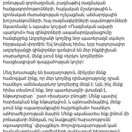
բռնության գործադրման, բազմաթիվ ռազմական
հանցագործությունների, հայկական մշակութային և
կրոնական ժառանգության ոչնչացման, անմարդկային
խոշտանգումների, հայ ռազմագերիների սպանությունների
նկատմամբ և այսպես կոչված «Ռազմական ավարի
պարկում» հայ զինվորների ապամարդկայնացումը
հանգեցրեց Ադրբեջանի կողմից նոր պատերազմ սկսելու
հերթական փորձին: Եվ նույնիսկ հիմա, երբ հարյուրավոր
ադրբեջանցի զինվորներ գտնվում են մեր ինքնիշխան
տարածքում, մենք լսում ենք «երկու կողմերին»
հասցեագրված զսպվածության կոչեր:
Մեզ խոստացել են խաղաղություն, մինչդեռ մենք
համոզված էինք, որ մեր կողմից դիմադրությունը դրան
հասնելու ամենակարևոր կողմերից մեկն է: Այն, ինչ մենք
հիմա տեսնում ենք, նոր պատերազմի վտանգն է,
ենթադրաբար ՝ շատ «խաղաղ» բնույթի: Մենք պասիվ
հարձակման ենք ենթարկվում, և այնուամենայնիվ, մենք
լսում ենք «պատրանքային հաշտեցման» հասնելու
անհրաժեշտության մասին: Մենք ականատես ենք լինում մի
բռնապետի ծննդյան, ով նավթային հարստությունն
օգտագործեց` վերացնելու ժողովրդավարության կամ
համամարդկային արժեքների ցանկացած հիշողություն,