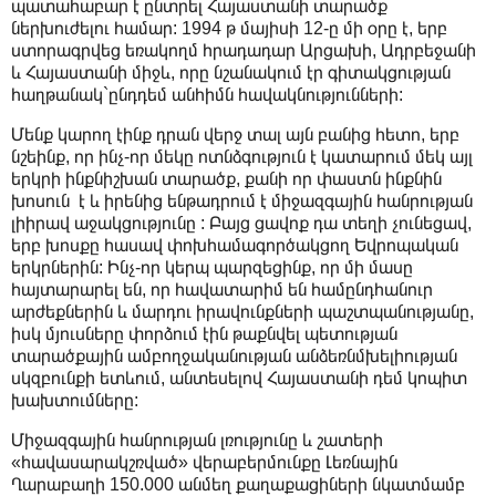
պատահաբար է ընտրել Հայաստանի տարածք
ներխուժելու համար: 1994 թ մայիսի 12-ը մի օրը է, երբ
ստորագրվեց եռակողմ հրադադար Արցախի, Ադրբեջանի
և Հայաստանի միջև, որը նշանակում էր գիտակցության
հաղթանակ`ընդդեմ անհիմն հավակնությունների:
Մենք կարող էինք դրան վերջ տալ այն բանից հետո, երբ
նշեինք, որ ինչ-որ մեկը ոտնձգություն է կատարում մեկ այլ
երկրի ինքնիշխան տարածք, քանի որ փաստն ինքնին
խոսուն է և իրենից ենթադրում է միջազգային հանրության
լիիրավ աջակցությունը : Բայց ցավոք դա տեղի չունեցավ,
երբ խոսքը հասավ փոխհամագործակցող Եվրոպական
երկրներին: Ինչ-որ կերպ պարզեցինք, որ մի մասը
հայտարարել են, որ հավատարիմ են համընդհանուր
արժեքներին և մարդու իրավունքների պաշտպանությանը,
իսկ մյուսները փորձում էին թաքնվել պետության
տարածքային ամբողջականության անձեռնմխելիության
սկզբունքի ետևում, անտեսելով Հայաստանի դեմ կոպիտ
խախտումները:
Միջազգային հանրության լռությունը և շատերի
«հավասարակշռված» վերաբերմունքը Լեռնային
Ղարաբաղի 150.000 անմեղ քաղաքացիների նկատմամբ