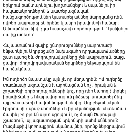
երկրում բանտարկելու, խոշտանգելու և սպանելու իր
հակառակորդներին և պատերազմական
հանցագործություններ կատարել անմեղ մարդկանց դեմ,
ովքեր պայքարել են իրենց կյանքի իրավունքի համար:
Այնուամենայնիվ, չկա համաչափ գործողություն ՝ կանխելու
գալիք աղետը:
Հայաստանում գալիք ընտրությունները սաբոտաժի
ենթարկելու Ադրբեջանի նախագահի դրդապատճառները
շատ պարզ են. ժողովրդավարները չեն պայքարում, բայց,
ցավոք, ժողովրդավարական երկրները ենթարկվում են
հարձակման:
Իմ ուղերձի նպատակը այն չէ, որ մեղադրեմ: Իմ ուղերձը
տագնապի ազդանշան է, արթնացման կոչ , իրական և
շոշափելի գործողությունների կոչ, որը դեռ կարող է փրկել
իրավիճակը և հնարավորություն ընձեռել խուսափել մեկ
այլ բռնապետի հավակնություններից: Ադրբեջանական
Էրդողանի չարաշահումների և իրականության անտեսման
մասին լռությունն արտացոլվում է ոչ միայն Եվրոպայի
շջագծում, այլ ազատության երկրների սահմաններում:
Բազմաթիվ կոռուպցիոն սկանդալներ, որոնք ներգրավում