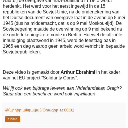
waarbij de overgave van nazi-Duitsland in 1945 wordt
herdenkt. Het werd voor het eerst ingewijd in de 15
republieken van de Sovjet-Unie, na de ondertekening van
het Duitse document van overgave laat in de avond op 8 mei
1945 (dus na middernacht, dat is op 9 mei Moskou-tijd). De
Sovjetregering maakte de overwinning op 9 mei bekend na
de ondertekeningsceremonie in Berlijn. Hoewel de officiële
inhuldiging plaatsvond in 1945, werd de feestdag pas in
1965 een dag waarop geen arbeid word verricht in bepaalde
Sovjetrepublieken.
Deze video is gemaakt door
Arthur Ebrahimi
in het kader
van het EU project “Solidarity Corps”.
Wil jij ook een bijdrage leveren aan Niderlandakan Oragir?
Stuur dan een bericht en word ook vrijwilliger!
@Նիդերլանդական Օրագիր
at
00:01
Share