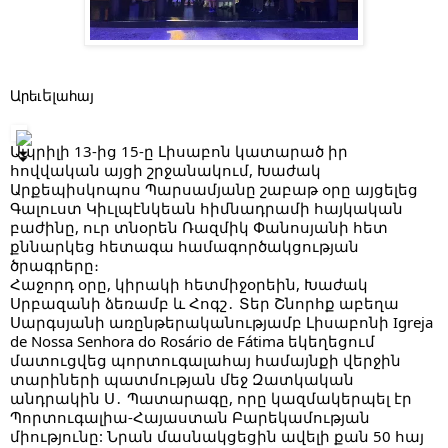
Արեւ
ել
ահայ
Ապրիլի 13-ից 15-ը Լիսաբոն կատարած իր
հովվական այցի շրջանակում, Խաժակ
Արքեպիսկոպոս Պարսամյանը շաբաթ օրը այցելեց
Գալուստ Կիւլպէնկեան հիմնադրամի հայկական
բաժինը, ուր տնօրեն Ռազմիկ Փանոսյանի հետ
քննարկեց հետագա համագործակցության
ծրագրերը։
Հաջորդ օրը, կիրակի հետմիջօրեին, Խաժակ
Սրբազանի ձեռամբ և Հոգշ․ Տեր Շնորհք աբեղա
Սարգսյանի առընթերականությամբ Լիսաբոնի Igreja
de Nossa Senhora do Rosário de Fátima եկեղեցում
մատուցվեց պորտուգալահայ համայնքի վերջին
տարիների պատմության մեջ Զատկական
անդրակին Ս․ Պատարագը, որը կազմակերպել էր
Պորտուգալիա-Հայաստան Բարեկամության
միությունը: Նրան մասնակցեցին ավելի քան 50 հայ