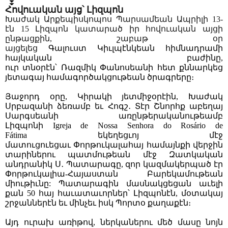
Հով
ու
ական այց
՝
Լի
զպ
ոն
Խաժակ Արքեպիսկոպոս Պարսամեան Ապրիլի 13-
էն 15 Լիզպոն կատարած իր հովուական այցի
ընթացքին, շաբաթ օր
այցելեց
Գալուստ
Կիւլպէնկեան
հիմնադրամի
հայկական
բաժինը,
ուր
տնօր
է
ն
՝
Ռազմիկ
Փանոս
ե
անի
հետ քննարկեց
յետագայ համագործակցութեան ծրագրերը։
Յաջորդ օրը, Կիրակի յետմիջօրէին, Խաժակ
Սրբազանի ձեռամբ եւ Հոգշ
․
Տէր Շնորհք աբեղայ
Սարգսեանի առընթերականութեամբ
Լիզպոնի
Igreja de Nossa Senhora do Rosário de
Fátima
եկեղեցւոյ մէջ
մատուցուեցաւ
Փորթուկալահայ
համայնքի վերջին
տարիներու պատմութեան մէջ Զատկական
անդրանիկ Ս
․
Պատարագը, զոր կազմակերպած էր
Փորթուկալիա-Հայաստան Բարեկամութեան
միութիւնը: Պատարագին մասնակցեցան աւելի
քան 50 հայ հաւատաւորներ՝ Լիզպոնէն, մօտակայ
շրջաններէն եւ մինչեւ իսկ Պորտօ քաղաքէն։
Այդ ուրախ առիթով, ներկաներու մեծ մասը նոյն