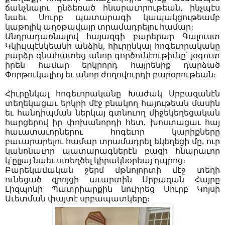
ճանչնալու ընձեռած հնարաւորութեան, ինչպէս
նաեւ Սուրբ պատարագի կապակցութեամբ
կաթոլիկ աղօթավայր տրամադրելու համար։
Անդրադառնալով հայազգի բարերար Գալուստ
Կկիւլպէնկեանի անձին, հիւրընկալ հոգեւորականը
բարձր գնահատեց անոր գործունէութիւնը՝ յօգուտ
իրեն համար երկրորդ հայրենիք դարձած
Փորթուկալիոյ եւ անոր ժողովուրդի բարօրութեան։
Հիւրընկալ հոգեւորականը Խաժակ Սրբազանէն
տեղեկացաւ երկրի մէջ բնակող հայութեան մասին
եւ հանդիպման ներկայ գտնուող միջեկեղեցական
հարցերով իր փոխանորդի հետ, խոստացաւ հայ
հաւատաւորներու հոգեւոր կարիքները
բաւարարելու համար տրամադրել եկեղեցի մը, ուր
կանոնաւոր պատարագներէն բացի հնարաւոր
կ՛ըլլայ նաեւ ստեղծել կիրակնօրեայ դպրոց։
Բարեկամական ջերմ մթնոլորտի մէջ տեղի
ունեցած զրոյցի աւարտին Սրբազան Հայրը
Լիզպոնի Պատրիարքին նուիրեց Սուրբ Կոյսի
Աւետման փայտէ սրբապատկերը։