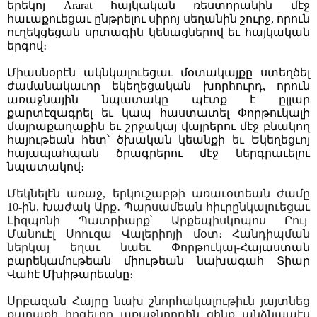
երեկոյ Ararat հայկական ռեստորանին մէջ
հաւաքուեցաւ ընթրելու սիրոյ սեղանին շուրջ, որուն
ուղեկցեցան սրտագին կենացներով եւ հայկական
երգով։
Միասնօրէն ակնկալուեցաւ մօտակայքը ստեղծել
ժամանակաւոր եկեղեցական խորհուրդ, որուն
առաջնային նպատակը պէտք է ըլլար
քարտէզագրել եւ կապ հաստատել Փորթուկալի
մայրաքաղաքին եւ շրջակայ վայրերու մէջ բնակող
հայութեան հետ՝ ծխական կեանքի եւ Եկեղեցւոյ
հայապահպան ծրագրերու մէջ ներգրաւելու
նպատակով։
Մեկնելէն առաջ, երկուշաբթի առաւօտեան ժամը
10-ին, Խաժակ Արք
․
Պարսամեան հիւրընկալուեցաւ
Լիզպոնի Պատրիարք՝ Արքեպիսկոպոս Րույ
Մանուէլ Սոուզա Վալերիոյի մօտ։ Հանդիպման
ներկայ եղաւ նաեւ Փորթուկալ-
Հայաստան
բարեկամութեան միութեան նախագահ Տիար
Վահէ Մխիթարեանը
։
Սրբազան Հայրը նախ շնորհակալութիւն յայտնեց
քաղաքի հոգեւոր առաջնորդին զինք անձնապէս