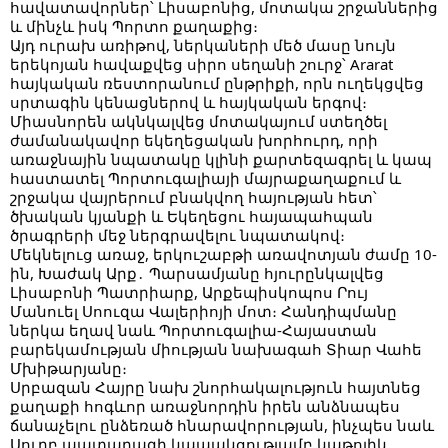
հավատավորներ՝ Լիսաբոնից, մոտակա շրջաններից
և մինչև իսկ Պորտո քաղաքից։
Այդ ուրախ առիթով, ներկաների մեծ մասը նույն
երեկոյան հավաքվեց սիրո սեղանի շուրջ՝ Ararat
հայկական ռեստորանում ընթրիքի, որն ուղեկցվեց
սրտագին կենացներով և հայկական երգով։
Միասնորեն ակնկալվեց մոտակայում ստեղծել
ժամանակավոր եկեղեցական խորհուրդ, որի
առաջնային նպատակը կլինի քարտեզագրել և կապ
հաստատել Պորտուգալիայի մայրաքաղաքում և
շրջակա վայրերում բնակվող հայության հետ՝
ծխական կյանքի և Եկեղեցու հայապահպան
ծրագրերի մեջ ներգրավելու նպատակով։
Մեկնելուց առաջ, երկուշաբթի առավոտյան ժամը 10-
ին, Խաժակ Արք․ Պարսամյանը հյուրընկալվեց
Լիսաբոնի Պատրիարք, Արքեպիսկոպոս Րույ
Մանուել Սոուզա Վալերիոյի մոտ։ Հանդիպմանը
ներկա եղավ նաև Պորտուգալիա-Հայաստան
բարեկամության միության նախագահ Տիար Վահե
Մխիթարյանը։
Սրբազան Հայրը նախ շնորհակալություն հայտնեց
քաղաքի հոգևոր առաջնորդին իրեն անձնապես
ճանաչելու ընձեռած հնարավորության, ինչպես նաև
Սուրբ պատարագի կապակցությամբ կաթոլիկ