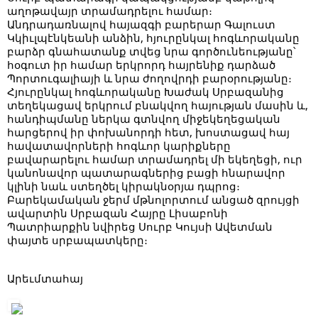
աղոթավայր տրամադրելու համար։
Անդրադառնալով հայազգի բարերար Գալուստ
Կկիւլպէնկեանի անձին, հյուրընկալ հոգևորականը
բարձր գնահատանք տվեց նրա գործունեությանը՝
հօգուտ իր համար երկրորդ հայրենիք դարձած
Պորտուգալիայի և նրա ժողովրդի բարօրությանը։
Հյուրընկալ հոգևորականը Խաժակ Սրբազանից
տեղեկացավ երկրում բնակվող հայության մասին և,
հանդիպմանը ներկա գտնվող միջեկեղեցական
հարցերով իր փոխանորդի հետ, խոստացավ հայ
հավատավորների հոգևոր կարիքները
բավարարելու համար տրամադրել մի եկեղեցի, ուր
կանոնավոր պատարագներից բացի հնարավոր
կլինի նաև ստեղծել կիրակնօրյա դպրոց։
Բարեկամական ջերմ մթնոլորտում անցած զրույցի
ավարտին Սրբազան Հայրը Լիսաբոնի
Պատրիարքին նվիրեց Սուրբ Կույսի Ավետման
փայտե սրբապատկերը։
Արեւմտահայ