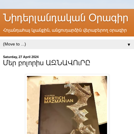
Նիդերլանդական Օրագիր
Հոլանդահայ կյանքին, անցուդարձին վերաբերող օրագիր
▼
Saturday, 27 April 2024
Մեր բոլորիս ԱԶՆԱՎՈւՐԸ