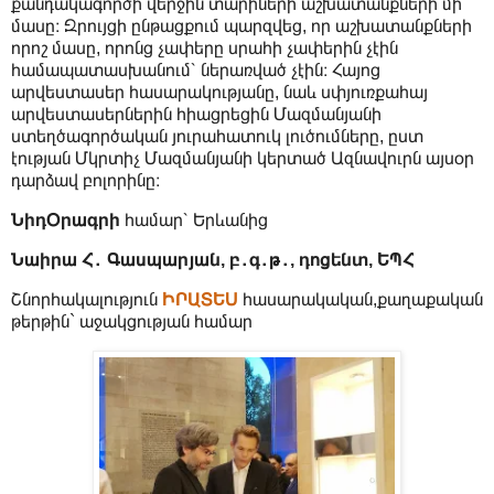
քանդակագործի վերջին տարիների աշխատանքների մի
մասը։ Զրույցի ընթացքում պարզվեց, որ աշխատանքների
որոշ մասը, որոնց չափերը սրահի չափերին չէին
համապատասխանում՝ ներառված չէին։ Հայոց
արվեստասեր հասարակությանը, նաև սփյուռքահայ
արվեստասերներին հիացրեցին Մազմանյանի
ստեղծագործական յուրահատուկ լուծումները, ըստ
էության Մկրտիչ Մազմանյանի կերտած Ազնավուրն այսօր
դարձավ բոլորինը։
ՆիդՕրագրի
համար՝ Երևանից
Նաիրա Հ․ Գասպարյան, բ․գ․թ․, դոցենտ, ԵՊՀ
Շնորհակալություն
ԻՐԱՏԵՍ
հասարակական,քաղաքական
թերթին` աջակցության համար