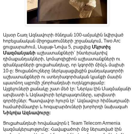
Այսօր Շառլ Ազնավուրի ծննդյան 100-ամյակին նվիրված
հոբելյանական միջոցառումների շրջանակում, Two Arc
ցուցասրահում, Սայաթ-Նովա 5, բացվեց
Մկրտիչ
Մազմանյանի
աշխատանքների՝ ինտերակտիվ
դիմաքանդակների, կոմպոզիցիոն աշխատանքների ու
գծանկարների ցուցահանդեսը, որ կգործի մինչև մայիսի
10-ը։ Ցուցանմուշները ներկայացվեցին քանդակագործի
աշխատանքների ու ստեղծագործական կյանքի մասին
պատմող ալբոմի շնորհանդեսի ուղեկցությամբ։
Այցելուների քանակը շատ մեծ էր։ Ներկա էին Մազմանյանի
արվեստի և Ազնավուրի երկրպագուները, արվեստի
գործիչներ։ Պատվավոր հյուրն էր՝ Ազնավուր հիմնադրամի
համահիմնադիր և հոգաբարձուների խորհրդի նախագահ
Նիկոլա Ազնավուրը։
Ցուցահանդեսի հովանավորն է Team Telecom Armenia
կազմակերպությունը։ Հավաքածուի մեջ ներառված էին