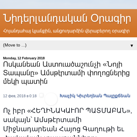
Նիդերլանդական Օրագիր
Հոլանդահայ կյանքին, անցուդարձին վերաբերող օրագիր
▼
Monday, 12 February 2018
Ոսկանեան Աստուածաշունչի «Նոյի
Տապանը» Ամսթէրտամի փողոցներից
մեկի պատին
Խաչիկ Կիւրեղեան Պալըքճեան
12 фев, 2018 в 0:18
Ոչ իբր «ՀԵՂԻՆԱԿԱՒՈՐ ՊԱՏՄԱԲԱՆ»,
սակայն՝ Ամսթէրտամի
Միջնադարեան Հայոց Գաղութի եւ