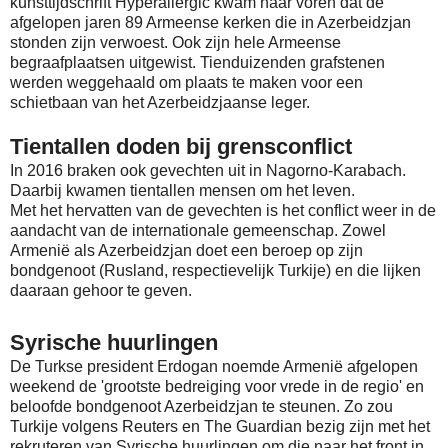
kunsttijdschrift Hyperallergic kwam naar voren dat de
afgelopen jaren 89 Armeense kerken die in Azerbeidzjan
stonden zijn verwoest. Ook zijn hele Armeense
begraafplaatsen uitgewist. Tienduizenden grafstenen
werden weggehaald om plaats te maken voor een
schietbaan van het Azerbeidzjaanse leger.
Tientallen doden bij grensconflict
In 2016 braken ook gevechten uit in Nagorno-Karabach.
Daarbij kwamen tientallen mensen om het leven.
Met het hervatten van de gevechten is het conflict weer in de
aandacht van de internationale gemeenschap. Zowel
Armenië als Azerbeidzjan doet een beroep op zijn
bondgenoot (Rusland, respectievelijk Turkije) en die lijken
daaraan gehoor te geven.
Syrische huurlingen
De Turkse president Erdogan noemde Armenië afgelopen
weekend de 'grootste bedreiging voor vrede in de regio' en
beloofde bondgenoot Azerbeidzjan te steunen. Zo zou
Turkije volgens Reuters en The Guardian bezig zijn met het
rekruteren van Syrische huurlingen om die naar het front in