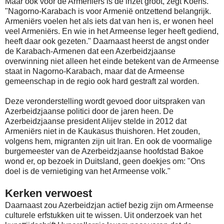
Maar ook voor de Armeniërs is de inzet groot, zegt Koens.
"Nagorno-Karabach is voor Armenië ontzettend belangrijk.
Armeniërs voelen het als iets dat van hen is, er wonen heel
veel Armeniërs. En wie in het Armeense leger heeft gediend,
heeft daar ook gezeten." Daarnaast heerst de angst onder
de Karabach-Armenen dat een Azerbeidzjaanse
overwinning niet alleen het einde betekent van de Armeense
staat in Nagorno-Karabach, maar dat de Armeense
gemeenschap in de regio ook hard gestraft zal worden.
Deze veronderstelling wordt gevoed door uitspraken van
Azerbeidzjaanse politici door de jaren heen. De
Azerbeidzjaanse president Alijev stelde in 2012 dat
Armeniërs niet in de Kaukasus thuishoren. Het zouden,
volgens hem, migranten zijn uit Iran. En ook de voormalige
burgemeester van de Azerbeidzjaanse hoofdstad Bakoe
wond er, op bezoek in Duitsland, geen doekjes om: "Ons
doel is de vernietiging van het Armeense volk."
Kerken verwoest
Daarnaast zou Azerbeidzjan actief bezig zijn om Armeense
culturele erfstukken uit te wissen. Uit onderzoek van het