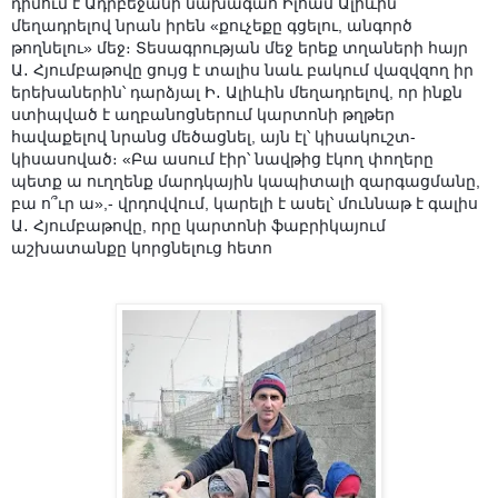
դիմում է Ադրբեջանի նախագահ Իլհամ Ալիևին՝
մեղադրելով նրան իրեն «քուչեքը գցելու, անգործ
թողնելու» մեջ։ Տեսագրության մեջ երեք տղաների հայր
Ա․ Հյումբաթովը ցույց է տալիս նաև բակում վազվզող իր
երեխաներին՝ դարձյալ Ի․ Ալիևին մեղադրելով, որ ինքն
ստիպված է աղբանոցներում կարտոնի թղթեր
հավաքելով նրանց մեծացնել, այն էլ՝ կիսակուշտ-
կիսասոված։ «Բա ասում էիր՝ նավթից էկող փողերը
պետք ա ուղղենք մարդկային կապիտալի զարգացմանը,
բա ո՞ւր ա»,- վրդովվում, կարելի է ասել՝ մուննաթ է գալիս
Ա․ Հյումբաթովը, որը կարտոնի ֆաբրիկայում
աշխատանքը կորցնելուց հետո