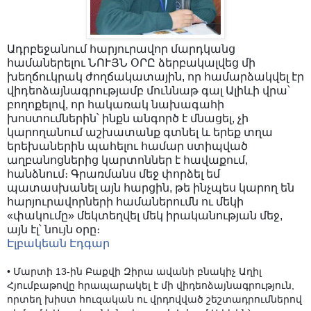
Ադրբեջանում հարյուրավոր մարդկանց
համաներելու ՆՈՒՅՆ ՕՐԸ ձերբակալվեց մի
խեղճուկրակ ժողճակատային, որ համարձակվել էր
վիդեոձայնագրությամբ մուննաթ գալ Ալիևի վրա՝
բողոքելով, որ հակառակ նախագահի
խոստումներին՝ ինքն անգործ է մնացել, չի
կարողանում աշխատանք գտնել և երեք տղա
երեխաներին պահելու համար ստիպված
աղբանոցներից կարտոններ է հավաքում,
հանձնում։ Գրառմանս մեջ փորձել եմ
պատասխանել այն հարցին, թե ինչպես կարող են
հարյուրավորների համաներումն ու մեկի
«փակումը» մ
եկտեղվել մեկ իրականության մեջ,
այն էլ՝ նույն օրը։
Էլբակեան Էդգար
• Մարտի 13-ին Բաքվի Զիրա ավանի բնակիչ Աղիլ
Հյումբաթովը հրապարակել է մի վիդեոձայնագրություն,
որտեղ խիստ հուզական ու վրդովված շեշտադրումներով