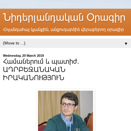
Նիդերլանդական Օրագիր
Հոլանդահայ կյանքին, անցուդարձին վերաբերող օրագիր
▼
Wednesday, 20 March 2019
Համաներում և պատիժ.
ԱԴՐԲԵՋԱՆԱԿԱՆ
ԻՐԱԿԱՆՈՒԹՅՈՒՆ