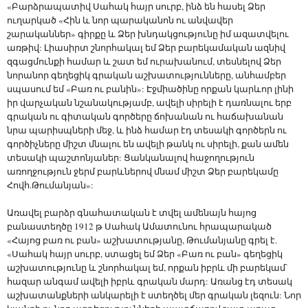
«Բարձրապատիվ Սահակ հայր սուրբ, ինձ են հասել Ձեր
ուղարկած «Հին և նոր պարականոն ու անվավեր
շարականներ» գիրքը և Ձեր խնդակցությունը իմ ազատվելու
առթիվ: Լիասիրտ շնորհակալ եմ Ձեր բարեկամական ազնիվ
զգացմունքի համար և շատ եմ ուրախանում, տեսնելով Ձեր
նորանոր գեղեցիկ գրական աշխատությունները, անհամբեր
սպասում եմ «Բառ ու բանին»: Էջմիածինը որքան կարևոր լինի
իր վարչական նշանակությամբ, ավելի սիրելի է դառնալու երբ
գրական ու գիտական գործերը ճոխանան ու հաճախանան
նրա պարիսպների մեջ, և ինձ համար էդ տեսակի գործերն ու
գործիչները միշտ մնալու են ավելի թանկ ու սիրելի, քան ամեն
տեսակի պաշտոնյաներ: Ցանկանալով հաջողություն
առողջություն ջերմ բարևներով մնամ միշտ Ձեր բարեկամը
Հովհ.Թումանյան»:
Առավել բարձր գնահատական է տվել ամենայն հայոց
բանաստեղծը 1912 թ Սահակ Ամատունու հրապարակած
«Հայոց բառ ու բան» աշխատությանը, Թումանյանը գրել է.
«Սահակ հայր սուրբ, ստացել եմ Ձեր «Բառ ու բան» գեղեցիկ
աշխատությունը և շնորհակալ եմ, որքան իբրև մի բարեկամ՝
հազար անգամ ավելի իբրև գրական մարդ: Առանց էդ տեսակ
աշխատանքների անկարելի է ստեղծել մեր գրական լեզուն: Նոր