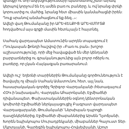
կյանքի ու նոր ազդեցությունների պատճառով շատ արագ
կերպով կորչում են էդ ամեն բառ ու բաները, և ով նրանց փրկի
կորուստից ու մահից, նրանց հետ միասին կանմահացնի իրեն:
Դուք սրանով անմահացնում եք ձեզ...»:
Ավելի վաղ Թումանյանը իր ԱՐԵՎԵԼՔԻՑ ԱՐԵՎՄՈՒՏՔ
հոդվածում այս գրքի մասին հետևյալն է հայտնել.
Սահակ վարդապետ Ամատունին արդեն տպագրում է
(Ղուկասյան ֆոնդի հաշվով) իր «Բառ ու բան» խոշոր
աշխատությունը, որի մեջ հավաքված են մեր կենդանի
բարբառներից ու գրականությունից այն բոլոր ոճերն ու
բառերը, որ չկան Հայկազյան բառարանում։
Ավելի ուշ` եղեռնի տարիներին Թումանյանը գործունեություն է
ծավալել ոչ միայն Սահակ Ամատունու հետ, այլ նաև
հասարակական գործիչ Գրիգոր Վարդանյանի (հետագայում
ՀՕԿ-ի նախագահ), Վարդգես Ահարոնյանի, Էջմիածնի
դիվանապետ, Փախստականներին օգնող կենտրոնական
կոմիտեի Էջմիածնի ներկայացուցիչ Բագրատ վարդապետ
Վարդազարյանի, Թումանյանի՝ Ներսիսյան դպրոցի
դասընկերներից, Էջմիածնի միաբաններից Արսեն Ղլտճյանի,
Խորեն եպիսկոպոս Մուրադբեկյանի, միաբաններ Գալուստ Տեր-
Մկրտչյանի, Գարեգին եպիսկոպոս Հովսեփյանի, Աշոտ