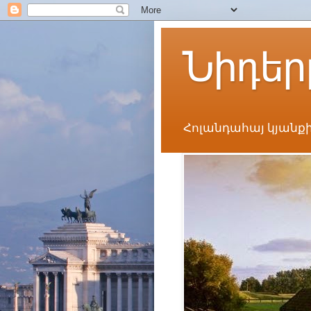
Նիդեր
Հոլանդահայ կյանքի