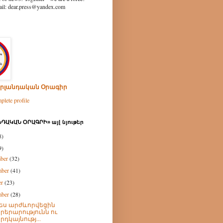
ear.press@yandex.com
րլանդական Օրագիր
lete profile
ԴԱԿԱՆ ՕՐԱԳՐԻ» այլ նյութեր
8)
9)
mber
(32)
mber
(41)
er
(23)
mber
(28)
ես արժևորվեցին
րերարությունն ու
րդկայնությ...