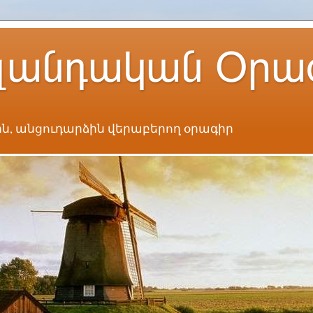
լանդական Օրա
ն, անցուդարձին վերաբերող օրագիր