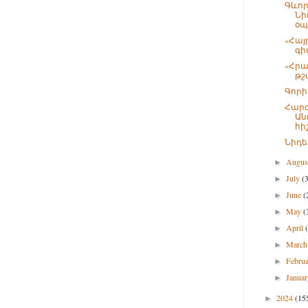
Գևոր
Նի
օպե
«Հայ
գի
«Հրա
թշ
Գորի
Հարգ
Ան
հի
Նիդե
Augu
►
July
(
►
June
(
►
May
(
►
April
►
Marc
►
Febru
►
Janua
►
2024
(15
►