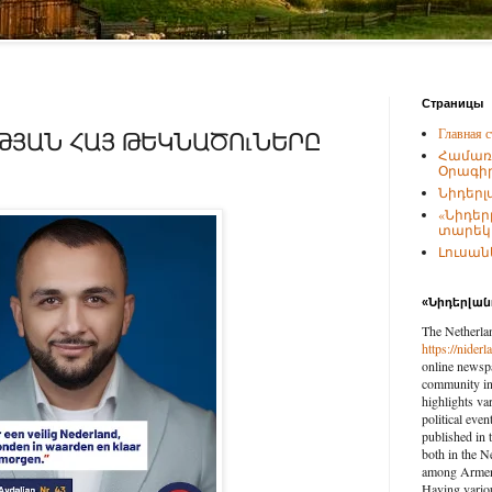
Страницы
Главная с
ԹՅԱՆ ՀԱՅ ԹԵԿՆԱԾՈւՆԵՐԸ
Համառ
Օրագիր
Նիդերլ
«Նիդեր
տարեկա
Լուսանկ
«Նիդերլա
The Netherla
https://nider
online newspa
community in 
highlights var
political eve
published in 
both in the N
among Armenia
Having vario