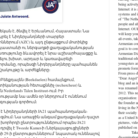
being activel
Internet: it i
systems and i
of "The Nethe
people and al
Internet. O
կան է, ծնվել է Երևանում, Հայաստան։ Նա
will keep you
րել է Նիդերլանդների տարբեր
all events, ta
երում (AZC) և այդ ընթացքում մոտիկից
Armenian com
 ապաստանի ու ներգաղթի քաղաքականության
goal is to con
ձառությունը ձևավորել է նրա աշխարհայացքը և
Armenian Dia
traditional ed
ելու խիստ, արդար և կառավարելի
youngsters an
րմանը, որպեսզի Նիդերլանդները պահպանեն
promote forma
մշակույթը և արժեքները։
From press-d
"Dear Angel",
Բեեքդալեն (Beekdaelen) համայնքում,
blog and an 
իկանության հետաքննիչ (rechercheur) և
was renamed 
derlands Talen Instituut-ում։ Իր
2012. This n
թյամբ նա ամեն օր ներդրում է ունենում
organisation: 
ության գործում։
the founder a
living in the
է Նիդերլանդների JA21 պահպանողական-
their socially
կազմում։ Նա առաջին անգամ քաղաքական դաշտ
as a United M
խորհրդի ընտրություններում որպես JA21
pictures, vide
published on 
վել է Tweede Kamer-ի (Ներկայացուցիչների
Take active
ի 29-ի ընտրություններում՝ նպատակ ունենալով
dissemination