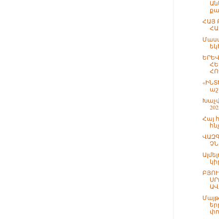
Ան
քաղ
ՀԱՅ 
ՀԱ
Մաս
եկ
ԵՐԵՎ
ՀԵ
ՀՈ
«ԻՆՏ
աշ
Խաչվ
20
Հայ 
հն
ՎԱԶԳ
ՉՆ
Ալմե
կի
ԲՅՈ
ՍՐ
ԱՎ
Մայթ
եր
փո