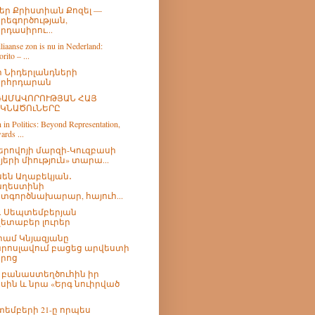
եր Քրիստիան Քոզել —
րեգործության,
րդասիրու...
liaanse zon is nu in Nederland:
rito – ...
 Նիդերլանդների
րհրդարան
ԳԱՄԱՎՈՐՈՒԹՅԱՆ ՀԱՅ
ԿՆԱԾՈւՆԵՐԸ
in Politics: Beyond Representation,
ards ...
երովոյի մարզի-Կուզբասի
յերի միություն» տարա...
են Աղաբեկյան․
ղեստինի
տգործնախարար, հայուհ...
թ. Սեպտեմբերյան
ետաբեր լուրեր
ամ Կնյազյանը
րոսլավում բացեց արվեստի
րոց
 բանաստեղծուհին իր
սին և նրա «Երգ նուիրված
եմբերի 21-ը որպես