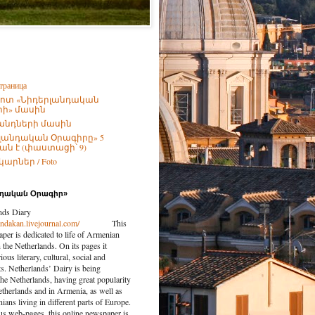
траница
ոտ «Նիդերլանդական
ի» մասին
անդների մասին
լանդական Օրագիրը» 5
ն է (փաստացի՝ 9)
արներ / Foto
նդական Օրագիր»
nds Diary
landakan.livejournal.com/
This
per is dedicated to life of Armenian
the Netherlands. On its pages it
ious literary, cultural, social and
nts. Netherlands’ Dairy is being
the Netherlands, having great popularity
etherlands and in Armenia, as well as
ns living in different parts of Europe.
us web-pages, this online newspaper is