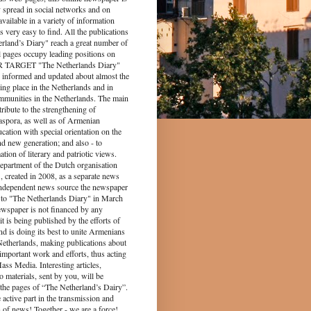
y spread in social networks and on
s available in a variety of information
s very easy to find. All the publications
rland’s Diary" reach a great number of
l pages occupy leading positions on
UR TARGET "The Netherlands Diary"
 informed and updated about almost the
king place in the Netherlands and in
munities in the Netherlands. The main
tribute to the strengthening of
spora, as well as of Armenian
ucation with special orientation on the
d new generation; and also - to
tion of literary and patriotic views.
epartment of the Dutch organisation
 created in 2008, as a separate news
independent news source the newspaper
to "The Netherlands Diary" in March
ewspaper is not financed by any
it is being published by the efforts of
nd is doing its best to unite Armenians
 Netherlands, making publications about
 important work and efforts, thus acting
ass Media. Interesting articles,
o materials, sent by you, will be
the pages of “The Netherland’s Dairy”.
 part in the transmission and
 of news! Together - we are a force!