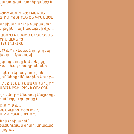
կախության խորհրդանիշ և
...
ԲԺԻՇԿՆԵՐԸ ՀԵՐԹԱԿԱՆ
ՋՈՂՈՒԹՅՈՒՆՆ ԵՆ ԳՐԱՆՑԵԼ
տրիխտի Սուրբ Կարապետ
եղեցին՝ հայ համայնքի մշտ...
ԱՆՈՒՄ ԲԱՑՎԵՑ ԱՐՑԱԽՅԱՆ
ՐՈՍ ԱԼԲԵՐՏ
ՎՀԱՆՆԻՍՅԱ...
ԵՐԿԱՊ». Վանաձորից՝ դեպի
խարհ. մշակույթի և հ...
երաց տոնը և մեռելոցը
25թ․. – Խաչի հաղթանակի ...
հոգևոր երաժշտության
չյունները Վենետիկի Սուրբ...
ԵՆ ՔԱՀԱՆԱ ԱՄԱՏՈՒՆԻՆ, ՈՐ
ԱՅԾ ԱՐԳԵԼՔԻՆ ԽՈՐՀՐԴԱ...
լոյի «Սուրբ Մեսրոպ Մաշտոց»
րակնօրյա դպրոցը ն...
ՒԶԱՆԴԱԿԱՆ
ԲԱՆԿԱՐՉՈՒԹՅՈՒՆԸ,
ԱՆԴՈՒՅԹԸ, ՈՒՍՈՒՑ...
երի փոխարեն՝
թևեկության գոտի. Արագած
ղոցու...