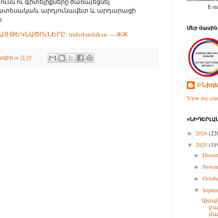
ւնն ու գիտելիքները ծառայեցնել
E-mail: d
րատեսական, արդյունավետ և արդարացի
։
Մեր մասին
Յ ԹԵԿՆԱԾՈւՆԵՐԸ: niderlandakan — ЖЖ
ագիր
at
21:19
@Նիդե
View my comp
«ՆԻԴԵՐԼԱՆ
2026
(22
►
2025
(31
▼
Dece
►
Nove
►
Octob
►
Septe
▼
Այսպ
բա
մա