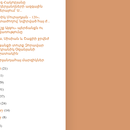
գ Հակոբյանը
դերլանդների ազգային
րայում՝ Ս...
րիկ Մուրադյան – 120»․
տաժողով՝ նվիրված հայ ժ...
շք Այգու» պերճանքն ու
վառությունը
ս, Սիսիան և Շաքիի ջրվեժ
անքի տուրք Զորավար
դրանիկ Օզանյանի
շատակին
րլանդահայ մարզիկներ
st
(21)
31)
29)
31)
(37)
h
(24)
ary
(14)
ry
(8)
5)