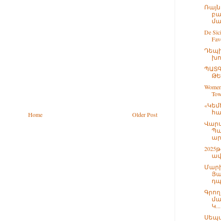
Ռայն
բա
մա
De Sici
Favo
Դեպի
խո
ՊԱՏ
ԹԵ
Women 
Tow
«Կեմ
հա
Home
Older Post
Վարս
Պա
ար
2025
ավ
Մարի
Յա
դպ
Գրող
մա
Կ...
Սեպտ