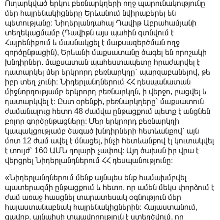
Ուղարկված երկու բեռնարկղերի ողջ պարունակությունը
մեր հայրենակիցները Երևանում նվիրաբերել են
պետությանը։ Նիդերլանդահայ Դավիթ Աբրահամյանի
տեղեկացմամբ (Դավիթն այս պահին գտնվում է
Հայրենիքում և մասնակցել է մաքսազերծման ողջ
գործընթացին), Երևանի մաքսատանը ծագել են որոշակի
խնդիրներ. մաքսատան պահեստապետը հրաժարվել է
դատարկել մեր երկրորդ բեռնարկղը՝ պարզաբանելով, թե
իբր տեղ չունի։ Նիդերլանդներում ՀՀ դեսպանատան
միջնորդությամբ երկրորդ բեռնարկղն, ի վերջո, բացվել և
դատարկվել է։ Ըստ օրենքի, բեռնարկղերը՝ մաքսատուն
ժամանալուց հետո 48 ժամվա ընթացքում պետք է անցնեն
բոլոր գործընթացները։ Մեր երկրորդ բեռնարկղի
կապակցությամբ ծագած խնդիրների հետևանքով՝ այն
մոտ 12 ժամ ավել է մնացել, ինչի հետևանքով էլ կուտակվել
է տույժ՝ 160 ԱՄՆ դոլարի չափով։ Այդ ծախսն իր վրա է
վերցրել Նիդերլանդներում ՀՀ դեսպանությունը։
«Նիդերլանդներում մենք այնպես ենք համախմբվել
պատերազմի ընթացքում և հետո, որ ամեն մեկս փորձում է
ժամ առաջ հասցնել տարատեսակ օգնություն մեր
հայաստանաբնակ հայրենակիցներին։ Հայաստանում,
ցավոք, այնպիսի տպավորություն է ստեղծվում, որ