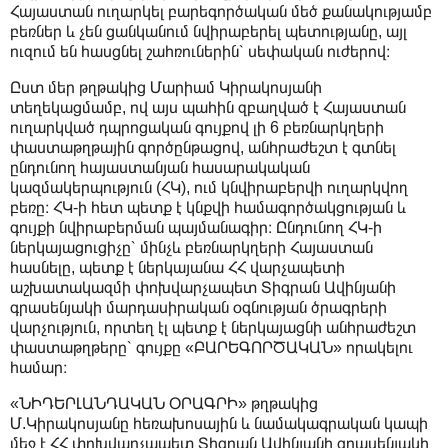
Հայաստան ուղարկել բարեգործական մեծ քանակությամբ
բեռներ և չեն ցանկանում նվիրաբերել պետությանը, այլ
ուզում են հասցնել շահռուներին՝ սեփական ուժերով։
Ըստ մեր թղթակից Մարիամ Կիրակոսյանի
տեղեկացմամբ, ով այս պահին զբաղված է Հայաստան
ուղարկված դպրոցական գույքով լի 6 բեռնարկղերի
փաստաթղթային գործընթացով, անհրաժեշտ է գտնել
ընդունող հայաստանյան հասարակական
կազմակերպություն (ՀԿ), ում կնվիրաբերվի ուղարկվող
բեռը։ ՀԿ-ի հետ պետք է կնքվի համագործակցության և
գույքի նվիրաբերման պայմանագիր։ Ընդունող ՀԿ-ի
ներկայացուցիչը՝ մինչև բեռնարկղերի Հայաստան
հասնելը, պետք է ներկայանա ՀՀ վարչապետի
աշխատակազմի փոխվարչապետ Տիգրան Ավինյանի
գրասենյակի մարդասիրական օգնության ծրագրերի
վարչություն, որտեղ էլ պետք է ներկայացնի անհրաժեշտ
փաստաթղթերը՝ գույքը «ԲԱՐԵԳՈՐԾԱԿԱՆ» որակելու
համար։
«ՆԻԴԵՐԼԱՆԴԱԿԱՆ ՕՐԱԳՐԻ» թղթակից
Մ.Կիրակոսյանը հեռախոսային և նամակագրական կապի
մեջ է ՀՀ փոխվարչապետ Տիգրան Ավինյանի գրասենյակի