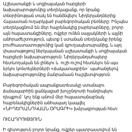
Աշխատանքի և սոցիալական հարցերի
նախարարությունից տեղեկացանք, որ նրանց
տնօրինության տակ են հանձնվելու Նիդերլանդներից
Հայաստան ուղարկված բարեգործական բեռները։ Ինչպես
տեղեկացնում են մեր հայրենակից բարերարները, բոլոր
այն հայաստանցիները, ովքեր ունեն սայլակների և այլնի
անհրաժեշտություն, պետք է ստանան տեղեկանք իրենց
բուժհաստատությունից կամ գյուղապետարանից, և այդ
փաստաթղթով ներկայանան աշխատանքի և սոցիալական
հարցերի նախարարություն։ Նիդերլանդահայերը
հետևողական են լինելու և ուշի-ուշով հետևելու են այս
երկու կոնտեյներների «ճակատագրին»՝ պահանջելով
նախարարությունից մանրամասն հաշվետվություն։
Բարեգործական ապրանքատեսակը ստանալու
ճանապարհին ցանկացած խոչընդոտի հանդիպելու
դեպքում՝ կոչ ենք անում մեր հայաստանաբնակ
հայրենակիցներին անհապաղ կապվել
«ՆԻԴԵՐԼԱՆԴԿԱԱՆ ՕՐԱԳՐԻ» խմբագրության հետ։
ՈՒՇԱԴՐՈՒԹՅՈՒՆ
Ի գիտություն բոլոր նրանց, ովքեր պատրաստվում են